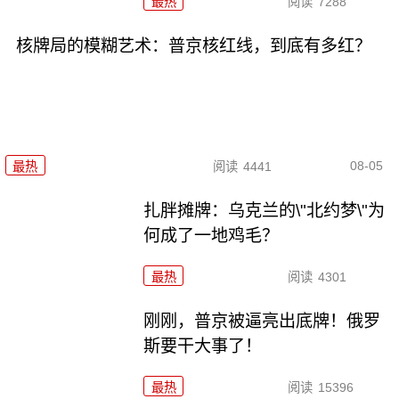
最热
阅读
7288
核牌局的模糊艺术：普京核红线，到底有多红？
08-05
最热
阅读
4441
扎胖摊牌：乌克兰的\"北约梦\"为
何成了一地鸡毛？
最热
阅读
4301
刚刚，普京被逼亮出底牌！俄罗
斯要干大事了！
最热
阅读
15396