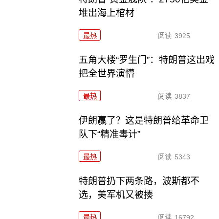
堆出海上棺材
最热
阅读
3925
五角大楼“罗生门”：特朗普这出戏
把全世界演懵
最热
阅读
3837
伊朗赢了？这是特朗普给革命卫
队下“精准毒计”
最热
阅读
5343
特朗普扔下两条路，波斯都不
选，美军机又被揍
最热
阅读
16792