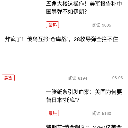
五角大楼这操作！美军报告称中
国导弹不如伊朗？
最热
阅读
9085
炸疯了！俄乌互掀“仓库战”，28枚导弹全拦不住
08-06
最热
阅读
6194
一张纸条引发血案：美国为何要
替日本“托底”？
最热
阅读
5160
特朗普“黄金舰队”：2750亿美金