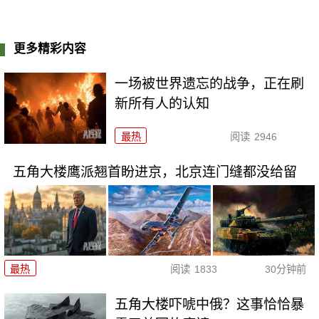
更多精彩内容
一场被世界遗忘的战争，正在刷
新所有人的认知
最热
阅读
2946
五角大楼鹰派翘首盼进京，北京连门缝都没给留
最热
阅读
1833
30分钟前
五角大楼吓唬中俄？这事恰恰暴