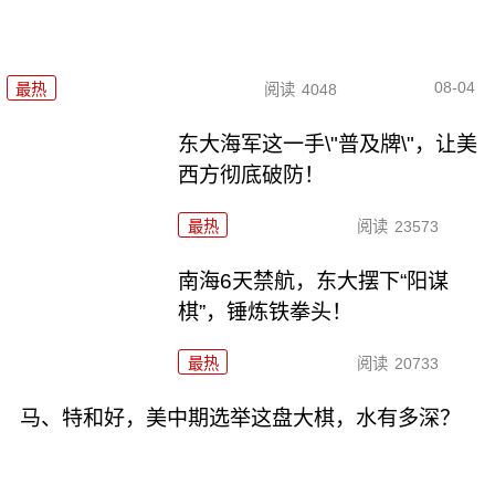
08-04
最热
阅读
4048
东大海军这一手\"普及牌\"，让美
西方彻底破防！
最热
阅读
23573
南海6天禁航，东大摆下“阳谋
棋”，锤炼铁拳头！
最热
阅读
20733
马、特和好，美中期选举这盘大棋，水有多深？