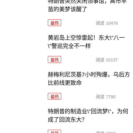
特朗普突然关闭领事馆，高市早
苗的美梦该醒了
最热
阅读
10476
黄岩岛上空惊雷起！东大\"八一
\"警巡完全不一样
最热
阅读
15137
赫梅利尼茨基7小时殉爆，乌后方
比前线更致命
最热
阅读
7790
特朗普的制造业\"回流梦\"，为何
成了回流东大？