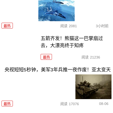
最热
阅读
2081
3小时前
五箭齐发！熊猫这一巴掌扇过
去，大漂亮终于知疼
最热
阅读
21236
央视短短5秒钟，美军3年兵推一夜作废！亚太变天
08-06
最热
阅读
17076