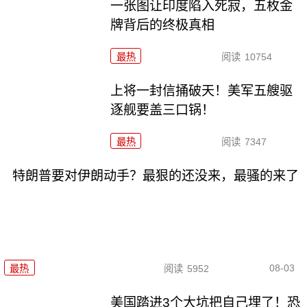
一张图让印度陷入死寂，五枚金
牌背后的终极真相
最热
阅读
10754
上将一封信捅破天！美军五艘驱
逐舰要盖三口锅！
最热
阅读
7347
特朗普要对伊朗动手？最狠的还没来，最骚的来了
08-03
最热
阅读
5952
美国踏进3个大坑把自己埋了！恐