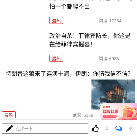
怕一个都爬不出
最热
阅读
17254
政治自杀！菲律宾防长，你这是
在给菲律宾掘墓！
最热
阅读
6983
特朗普这狼来了连演十遍，伊朗：你猜我信不信？
08-03
最热
阅读
5168
0
0
点评一下
高市早苗又作妖！特高课卷土重