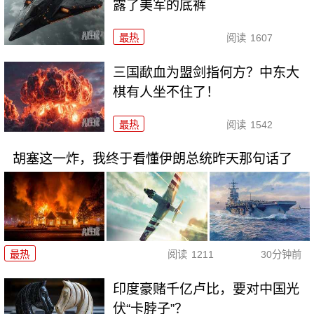
露了美军的底裤
最热
阅读
1607
三国歃血为盟剑指何方？中东大
棋有人坐不住了！
最热
阅读
1542
胡塞这一炸，我终于看懂伊朗总统昨天那句话了
最热
阅读
1211
30分钟前
印度豪赌千亿卢比，要对中国光
伏“卡脖子”？