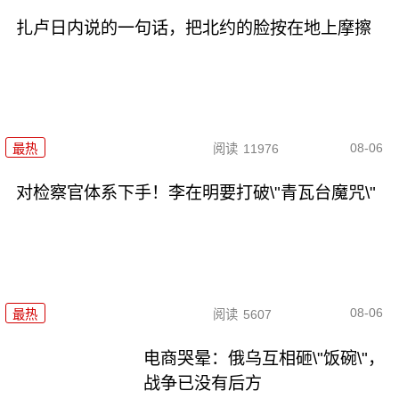
扎卢日内说的一句话，把北约的脸按在地上摩擦
08-06
最热
阅读
11976
对检察官体系下手！李在明要打破\"青瓦台魔咒\"
08-06
最热
阅读
5607
电商哭晕：俄乌互相砸\"饭碗\"，
战争已没有后方