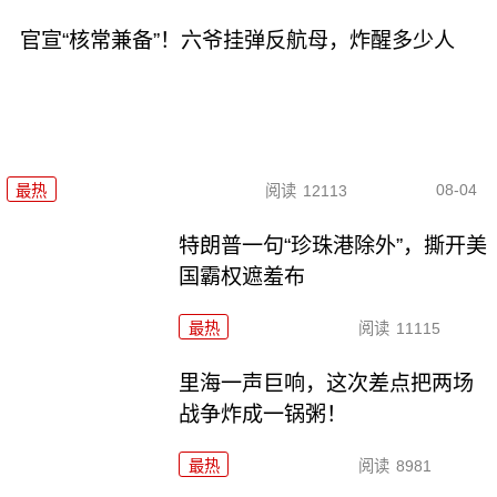
官宣“核常兼备”！六爷挂弹反航母，炸醒多少人
08-04
最热
阅读
12113
特朗普一句“珍珠港除外”，撕开美
国霸权遮羞布
最热
阅读
11115
里海一声巨响，这次差点把两场
战争炸成一锅粥！
最热
阅读
8981