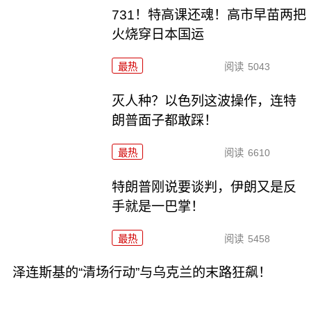
731！特高课还魂！高市早苗两把
火烧穿日本国运
最热
阅读
5043
灭人种？以色列这波操作，连特
朗普面子都敢踩！
最热
阅读
6610
特朗普刚说要谈判，伊朗又是反
手就是一巴掌！
最热
阅读
5458
泽连斯基的“清场行动”与乌克兰的末路狂飙！