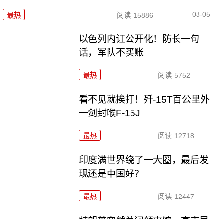
08-05
最热
阅读
15886
以色列内讧公开化！防长一句
话，军队不买账
最热
阅读
5752
看不见就挨打！歼-15T百公里外
一剑封喉F-15J
最热
阅读
12718
印度满世界绕了一大圈，最后发
现还是中国好？
最热
阅读
12447