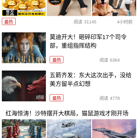
最热
阅读
31145
4小时前
莫迪开大！砸碎印军17个司令
部，重组指挥结构
最热
阅读
6364
五箭齐发：东大这次出手，没给
美方留半点幻想
最热
阅读
4778
红海惊涛！沙特摆开大棋局，猫鼠游戏才刚开场