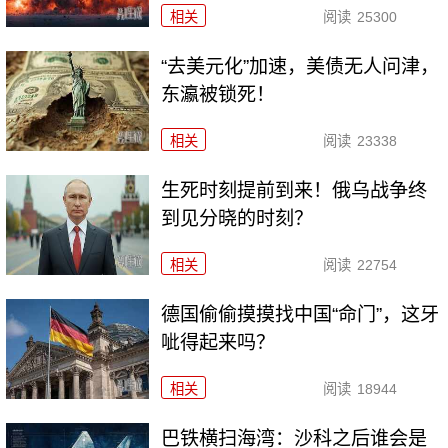
相关
阅读
25300
“去美元化”加速，美债无人问津，
东瀛被锁死！
相关
阅读
23338
生死时刻提前到来！俄乌战争终
到见分晓的时刻？
相关
阅读
22754
德国偷偷摸摸找中国“命门”，这牙
呲得起来吗？
相关
阅读
18944
巴铁横扫海湾：沙科之后谁会是