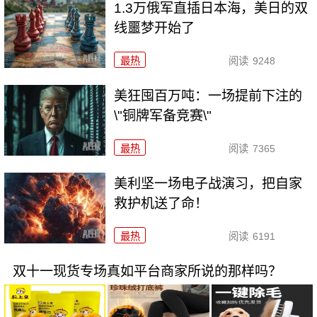
1.3万俄军直插日本海，美日的双
线噩梦开始了
最热
阅读
9248
美狂囤百万吨：一场提前下注的
\"铜牌军备竞赛\"
最热
阅读
7365
美利坚一场电子战演习，把自家
救护机送了命！
最热
阅读
6191
双十一现货专场真如平台商家所说的那样吗？