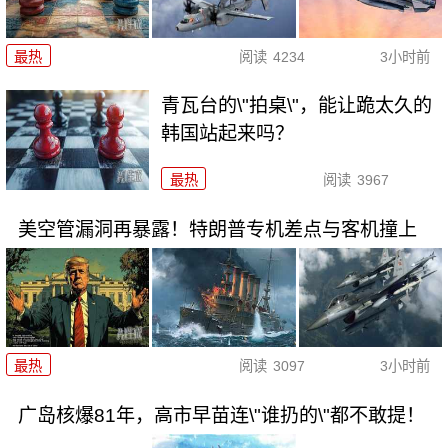
最热
阅读
4234
3小时前
青瓦台的\"拍桌\"，能让跪太久的
韩国站起来吗？
最热
阅读
3967
美空管漏洞再暴露！特朗普专机差点与客机撞上
最热
阅读
3097
3小时前
广岛核爆81年，高市早苗连\"谁扔的\"都不敢提！