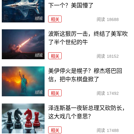
下一个？美国懵了
相关
阅读
18688
波斯这狠厉一击，终结了美军吹
了半个世纪的牛
相关
阅读
18152
美伊停火是幌子？穆杰塔巴回
信，把中东棋盘掀了
相关
阅读
17492
泽连斯基一夜斩总理又砍防长，
这大戏几个意思？
相关
阅读
17488