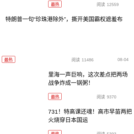
最热
阅读
12559
特朗普一句“珍珠港除外”，撕开美国霸权遮羞布
08-04
最热
阅读
11486
里海一声巨响，这次差点把两场
战争炸成一锅粥！
最热
阅读
9370
731！特高课还魂！高市早苗两把
火烧穿日本国运
最热
阅读
5393