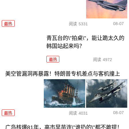
08-07
最热
阅读
5331
青瓦台的\"拍桌\"，能让跪太久的
韩国站起来吗？
最热
阅读
4972
美空管漏洞再暴露！特朗普专机差点与客机撞上
08-07
最热
阅读
4031
广岛核爆81年，高市早苗连\"谁扔的\"都不敢提！