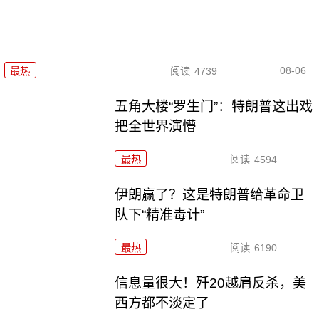
08-06
最热
阅读
4739
五角大楼“罗生门”：特朗普这出戏
把全世界演懵
最热
阅读
4594
伊朗赢了？这是特朗普给革命卫
队下“精准毒计”
最热
阅读
6190
信息量很大！歼20越肩反杀，美
西方都不淡定了