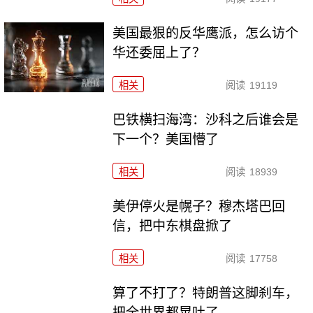
美国最狠的反华鹰派，怎么访个
华还委屈上了？
相关
阅读
19119
巴铁横扫海湾：沙科之后谁会是
下一个？美国懵了
相关
阅读
18939
美伊停火是幌子？穆杰塔巴回
信，把中东棋盘掀了
相关
阅读
17758
算了不打了？特朗普这脚刹车，
把全世界都晃吐了