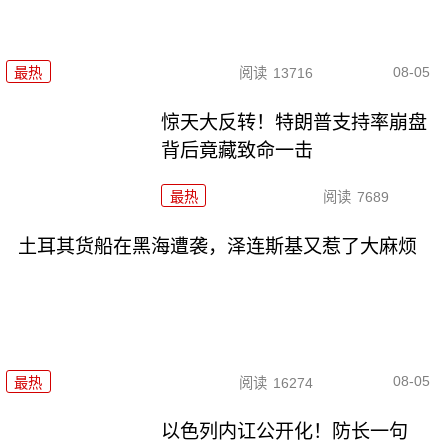
08-05
最热
阅读
13716
惊天大反转！特朗普支持率崩盘
背后竟藏致命一击
最热
阅读
7689
土耳其货船在黑海遭袭，泽连斯基又惹了大麻烦
08-05
最热
阅读
16274
以色列内讧公开化！防长一句