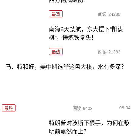
西方彻底破防！
最热
阅读
24285
南海6天禁航，东大摆下“阳谋
棋”，锤炼铁拳头！
最热
阅读
21383
马、特和好，美中期选举这盘大棋，水有多深？
08-04
最热
阅读
6402
特朗普对波斯下狠手，为何在黎
明前戛然而止？