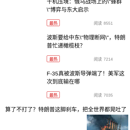
千机压境：俄乌战场上的\"蜂群
\"博弈与东大启示
最热
阅读
8551
波斯要给中东\"物理断网\"，特朗
普忙递橄榄枝？
最热
阅读
7214
F-35真被波斯导弹端了！美军这
次到底输在哪
最热
阅读
7035
算了不打了？特朗普这脚刹车，把全世界都晃吐了