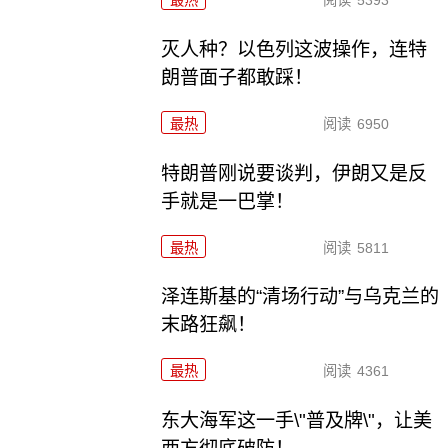
灭人种？以色列这波操作，连特
朗普面子都敢踩！
最热
阅读
6950
特朗普刚说要谈判，伊朗又是反
手就是一巴掌！
最热
阅读
5811
泽连斯基的“清场行动”与乌克兰的
末路狂飙！
最热
阅读
4361
东大海军这一手\"普及牌\"，让美