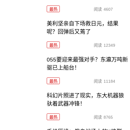
最热
阅读
4607
美利坚亲自下场救日元，结果
呢？回弹后又蔫了
最热
阅读
12349
055要迎来最强对手？东瀛万吨新
驱已上船台！
最热
阅读
11184
科幻片照进了现实，东大机器狼
驮着武器冲锋！
最热
阅读
8765