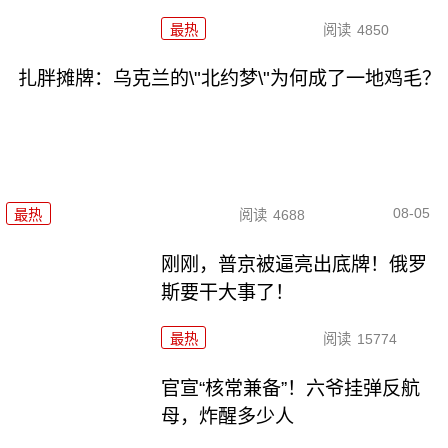
最热
阅读
4850
扎胖摊牌：乌克兰的\"北约梦\"为何成了一地鸡毛？
08-05
最热
阅读
4688
刚刚，普京被逼亮出底牌！俄罗
斯要干大事了！
最热
阅读
15774
官宣“核常兼备”！六爷挂弹反航
母，炸醒多少人