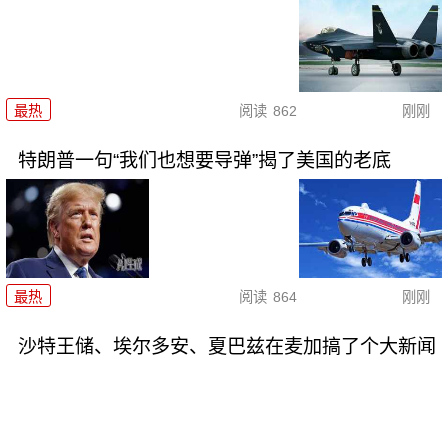
最热
阅读
862
刚刚
特朗普一句“我们也想要导弹”揭了美国的老底
最热
阅读
864
刚刚
沙特王储、埃尔多安、夏巴兹在麦加搞了个大新闻