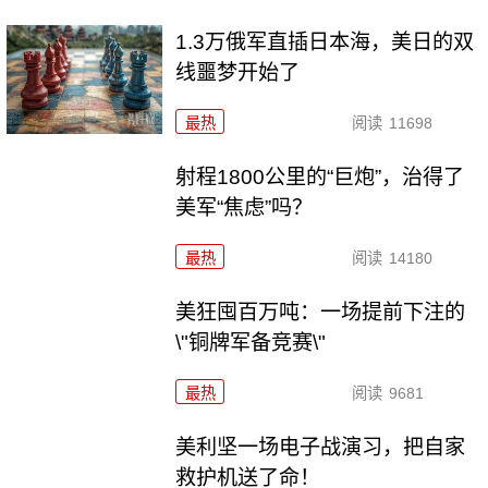
1.3万俄军直插日本海，美日的双
线噩梦开始了
最热
阅读
11698
射程1800公里的“巨炮”，治得了
美军“焦虑”吗？
最热
阅读
14180
美狂囤百万吨：一场提前下注的
\"铜牌军备竞赛\"
最热
阅读
9681
美利坚一场电子战演习，把自家
救护机送了命！