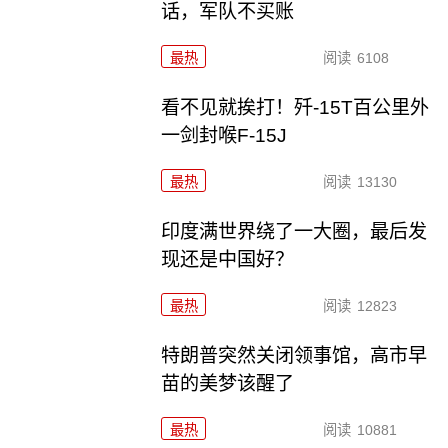
话，军队不买账
最热
阅读
6108
看不见就挨打！歼-15T百公里外
一剑封喉F-15J
最热
阅读
13130
印度满世界绕了一大圈，最后发
现还是中国好？
最热
阅读
12823
特朗普突然关闭领事馆，高市早
苗的美梦该醒了
最热
阅读
10881