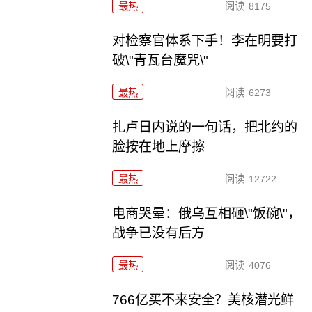
最热
阅读
8175
对检察官体系下手！李在明要打
破\"青瓦台魔咒\"
最热
阅读
6273
扎卢日内说的一句话，把北约的
脸按在地上摩擦
最热
阅读
12722
电商哭晕：俄乌互相砸\"饭碗\"，
战争已没有后方
最热
阅读
4076
766亿买不来安全？美核潜光鲜