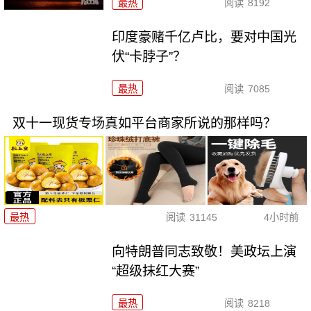
最热
阅读
8192
印度豪赌千亿卢比，要对中国光
伏“卡脖子”？
最热
阅读
7085
双十一现货专场真如平台商家所说的那样吗？
最热
阅读
31145
4小时前
向特朗普同志致敬！美政坛上演
“超级抹红大赛”
最热
阅读
8218