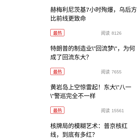
赫梅利尼茨基7小时殉爆，乌后方
比前线更致命
最热
阅读
8126
特朗普的制造业\"回流梦\"，为何
成了回流东大？
最热
阅读
7655
黄岩岛上空惊雷起！东大\"八一
\"警巡完全不一样
最热
阅读
15561
核牌局的模糊艺术：普京核红
线，到底有多红？