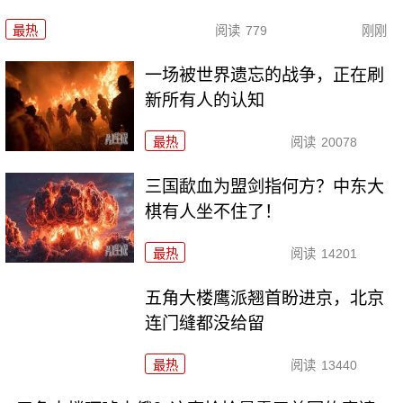
最热
阅读
779
刚刚
一场被世界遗忘的战争，正在刷
新所有人的认知
最热
阅读
20078
三国歃血为盟剑指何方？中东大
棋有人坐不住了！
最热
阅读
14201
五角大楼鹰派翘首盼进京，北京
连门缝都没给留
最热
阅读
13440