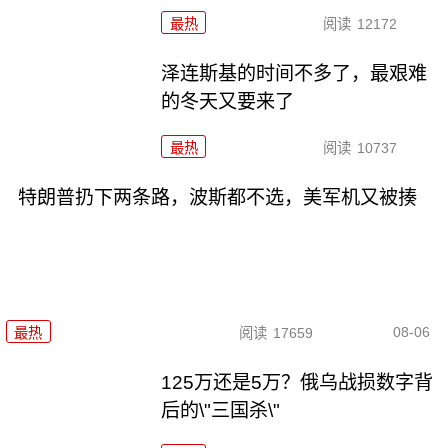
最热
阅读
12172
泽连斯基的时间不多了，最艰难
的冬天又要来了
最热
阅读
10737
特朗普扔下两条路，波斯都不选，美军机又被揍
08-06
最热
阅读
17659
125万还是5万？俄乌战损数字背
后的\"三国杀\"