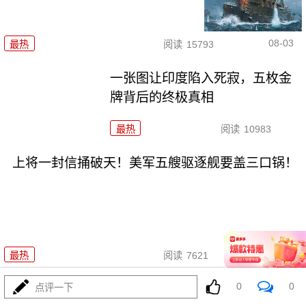
08-03
最热
阅读
15793
一张图让印度陷入死寂，五枚金
牌背后的终极真相
最热
阅读
10983
上将一封信捅破天！美军五艘驱逐舰要盖三口锅！
08-03
最热
阅读
7621
0
0
特朗普要对伊朗动手？最狠的还
点评一下