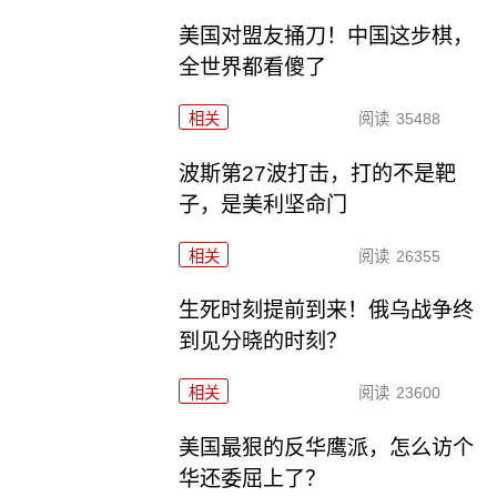
美国对盟友捅刀！中国这步棋，
全世界都看傻了
相关
阅读
35488
波斯第27波打击，打的不是靶
子，是美利坚命门
相关
阅读
26355
生死时刻提前到来！俄乌战争终
到见分晓的时刻？
相关
阅读
23600
美国最狠的反华鹰派，怎么访个
华还委屈上了？