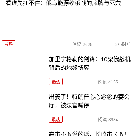
看谁先扛不住：俄乌能源绞杀战的底牌与死穴
最热
阅读
2625
3小时前
加里宁格勒的剑锋：10架俄战机
背后的地缘博弈
最热
阅读
4155
出篓子！特朗普心心念念的宴会
厅，被法官喊停
最热
阅读
3934
高市不敢说的话，长崎市长敢！