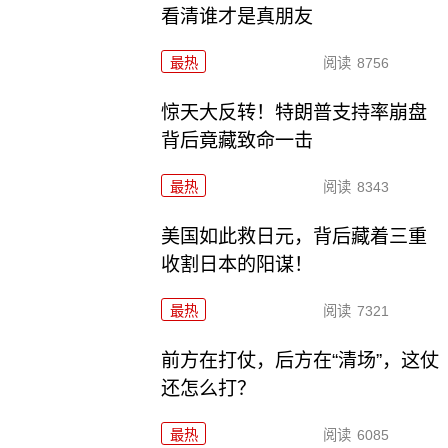
看清谁才是真朋友
最热
阅读
8756
惊天大反转！特朗普支持率崩盘
背后竟藏致命一击
最热
阅读
8343
美国如此救日元，背后藏着三重
收割日本的阳谋！
最热
阅读
7321
前方在打仗，后方在“清场”，这仗
还怎么打？
最热
阅读
6085