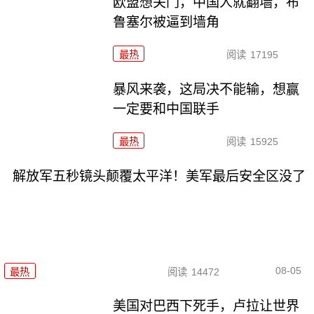
欧盟想关门，中国人就翻墙，布
鲁塞尔被逼到墙角
最热
阅读
17195
暴风来袭，这局决不能输，想赢
一定要和中国联手
最热
阅读
15925
解放军五秒镜头颠覆太平洋！美军最后安全区没了
08-05
最热
阅读
14472
美国对巴西下死手，卢拉让世界