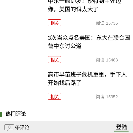
中东一触即发！沙特到生死边
缘，美国的饵太大了
相关
阅读
15736
3次当众点名美国：东大在联合国
替中东讨公道
相关
阅读
15483
高市早苗班子危机重重，手下人
开始找后路了
相关
阅读
15352
热门评论
登陆
0
条评论