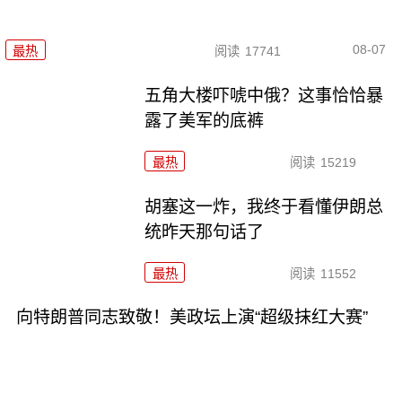
08-07
最热
阅读
17741
五角大楼吓唬中俄？这事恰恰暴
露了美军的底裤
最热
阅读
15219
胡塞这一炸，我终于看懂伊朗总
统昨天那句话了
最热
阅读
11552
向特朗普同志致敬！美政坛上演“超级抹红大赛”