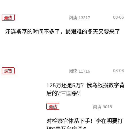
08-06
最热
阅读
13317
泽连斯基的时间不多了，最艰难的冬天又要来了
08-06
最热
阅读
11716
125万还是5万？俄乌战损数字背
后的\"三国杀\"
最热
阅读
9018
对检察官体系下手！李在明要打