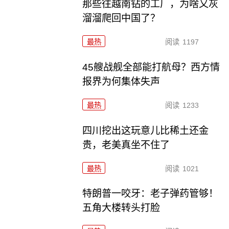
那些往越南钻的工厂，为啥又灰
溜溜爬回中国了？
最热
阅读
1197
45艘战舰全部能打航母？西方情
报界为何集体失声
最热
阅读
1233
四川挖出这玩意儿比稀土还金
贵，老美真坐不住了
最热
阅读
1021
特朗普一咬牙：老子弹药管够！
五角大楼转头打脸