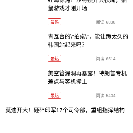
红海惊涛！沙特摆开大棋局，猫
鼠游戏才刚开场
最热
阅读
6838
青瓦台的\"拍桌\"，能让跪太久的
韩国站起来吗？
最热
阅读
6514
美空管漏洞再暴露！特朗普专机
差点与客机撞上
最热
阅读
5404
莫迪开大！砸碎印军17个司令部，重组指挥结构