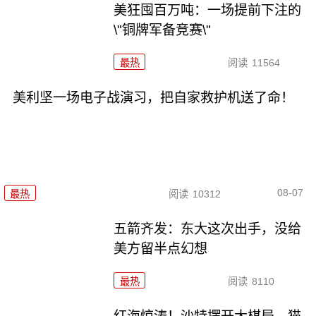
美狂囤百万吨：一场提前下注的
\"铜牌军备竞赛\"
最热
阅读
11564
美利坚一场电子战演习，把自家救护机送了命！
08-07
最热
阅读
10312
五箭齐发：东大这次出手，没给
美方留半点幻想
最热
阅读
8110