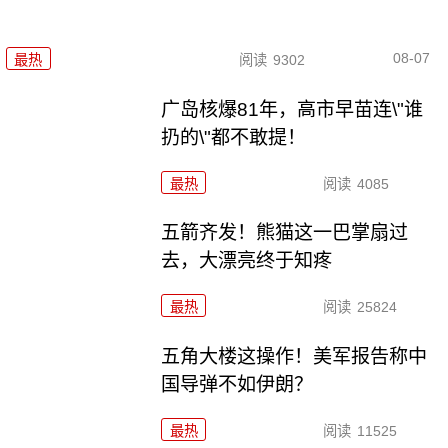
08-07
最热
阅读
9302
广岛核爆81年，高市早苗连\"谁
扔的\"都不敢提！
最热
阅读
4085
五箭齐发！熊猫这一巴掌扇过
去，大漂亮终于知疼
最热
阅读
25824
五角大楼这操作！美军报告称中
国导弹不如伊朗？
最热
阅读
11525