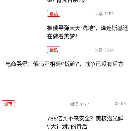
破\"青瓦台魔咒\"
最热
阅读
7159
被俄导弹天天“洗地”，泽连斯基还
在做着美梦！
最热
阅读
6614
电商哭晕：俄乌互相砸\"饭碗\"，战争已没有后方
08-06
最热
阅读
4777
766亿买不来安全？美核潜光鲜
\"大计划\"的背后