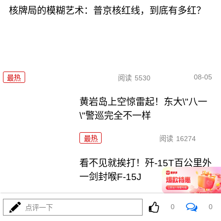
核牌局的模糊艺术：普京核红线，到底有多红？
08-05
最热
阅读
5530
黄岩岛上空惊雷起！东大\"八一
\"警巡完全不一样
最热
阅读
16274
看不见就挨打！歼-15T百公里外
一剑封喉F-15J
最热
阅读
13845
0
0
点评一下