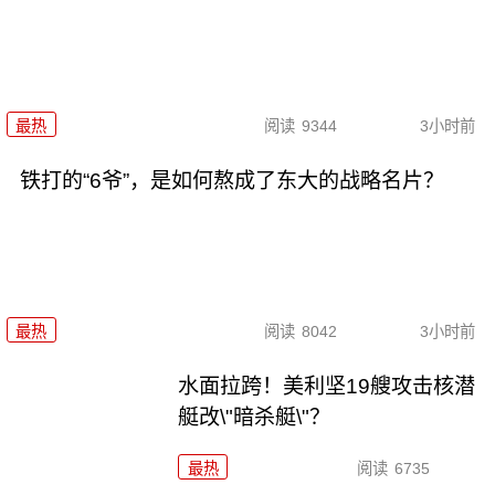
最热
阅读
9344
3小时前
铁打的“6爷”，是如何熬成了东大的战略名片？
最热
阅读
8042
3小时前
水面拉跨！美利坚19艘攻击核潜
艇改\"暗杀艇\"？
最热
阅读
6735