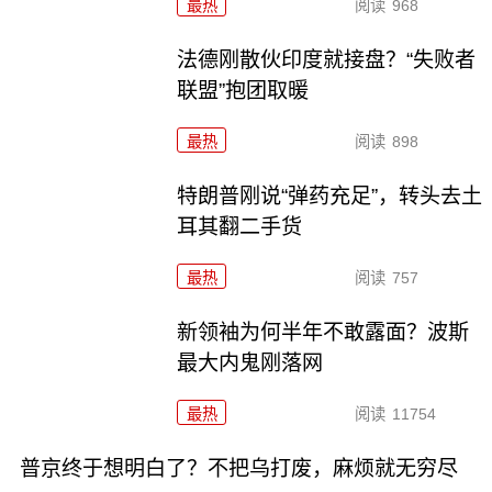
最热
阅读
968
法德刚散伙印度就接盘？“失败者
联盟”抱团取暖
最热
阅读
898
特朗普刚说“弹药充足”，转头去土
耳其翻二手货
最热
阅读
757
新领袖为何半年不敢露面？波斯
最大内鬼刚落网
最热
阅读
11754
普京终于想明白了？不把乌打废，麻烦就无穷尽