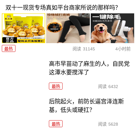
双十一现货专场真如平台商家所说的那样吗？
最热
阅读
31145
4小时前
高市早苗动了麻生的人，自民党
这潭水要搅浑了
最热
阅读
6432
后院起火，前防长逼宫泽连斯
基，低头或硬扛？
最热
阅读
5628