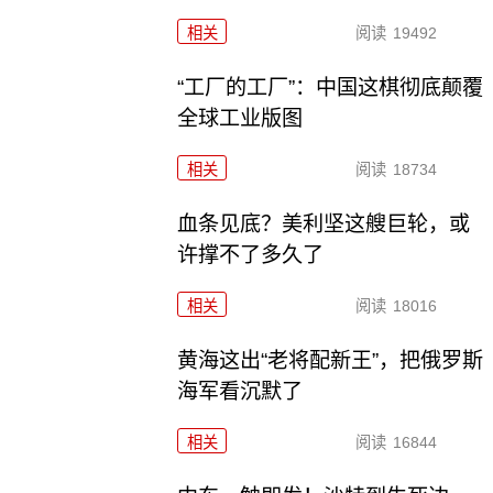
相关
阅读
19492
“工厂的工厂”：中国这棋彻底颠覆
全球工业版图
相关
阅读
18734
血条见底？美利坚这艘巨轮，或
许撑不了多久了
相关
阅读
18016
黄海这出“老将配新王”，把俄罗斯
海军看沉默了
相关
阅读
16844