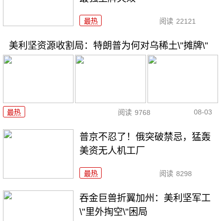
最热
阅读
22121
美利坚资源收割局：特朗普为何对乌稀土\"摊牌\"
08-03
最热
阅读
9768
普京不忍了！俄突破禁忌，猛轰
美资无人机工厂
最热
阅读
8298
吞金巨兽折翼加州：美利坚军工
\"里外掏空\"困局