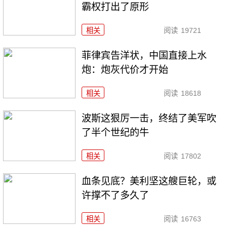
霸权打出了原形
相关
阅读
19721
菲律宾告洋状，中国直接上水
炮：炮灰代价才开始
相关
阅读
18618
波斯这狠厉一击，终结了美军吹
了半个世纪的牛
相关
阅读
17802
血条见底？美利坚这艘巨轮，或
许撑不了多久了
相关
阅读
16763