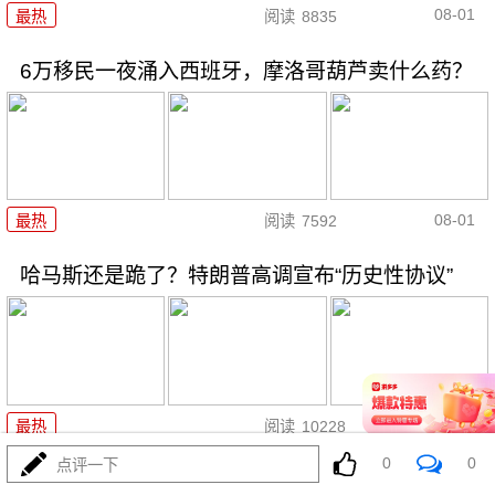
08-01
最热
阅读
8835
6万移民一夜涌入西班牙，摩洛哥葫芦卖什么药？
08-01
最热
阅读
7592
哈马斯还是跪了？特朗普高调宣布“历史性协议”
08-01
最热
阅读
10228
0
0
点评一下
菲律宾五天三闹，美航母压阵，布林肯说了大实话