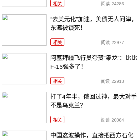
相关
阅读
24286
“去美元化”加速，美债无人问津，
东瀛被锁死！
相关
阅读
22977
阿塞拜疆飞行员夸赞“枭龙”：比比
F-16强多了！
相关
阅读
22913
打了4年半，俄回过神，最大对手
不是乌克兰？
相关
阅读
20084
中国这波操作，直接把西方石化