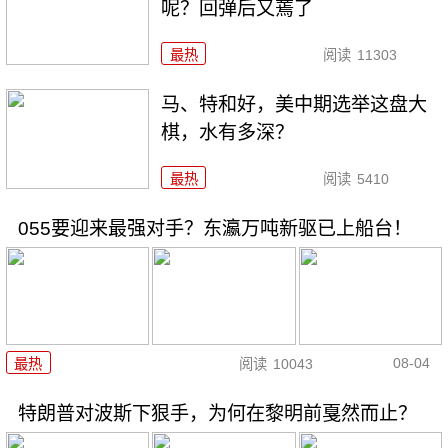
呢？回弹后又蔫了
最热
阅读
11303
马、特和好，美中期选举这盘大
棋，水有多深？
最热
阅读
5410
055要迎来最强对手？东瀛万吨新驱已上船台！
08-04
最热
阅读
10043
特朗普对波斯下狠手，为何在黎明前戛然而止？