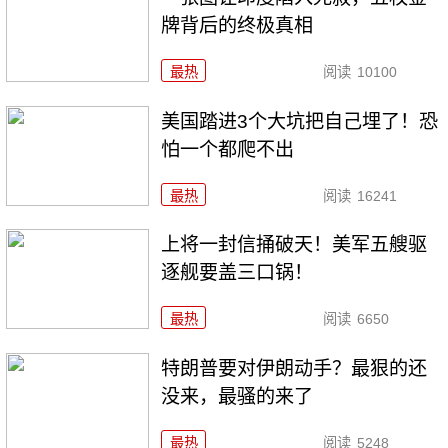
牌背后的终极真相
最热
阅读
10100
美国踏进3个大坑把自己埋了！恐
怕一个都爬不出
最热
阅读
16241
上将一封信捅破天！美军五艘驱
逐舰要盖三口锅！
最热
阅读
6650
特朗普要对伊朗动手？最狠的还
没来，最骚的来了
最热
阅读
5248