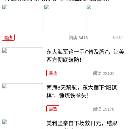
08-04
最热
阅读
3413
东大海军这一手\"普及牌\"，让美
西方彻底破防！
最热
阅读
22101
南海6天禁航，东大摆下“阳谋
棋”，锤炼铁拳头！
最热
阅读
19170
美利坚亲自下场救日元，结果