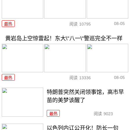
08-05
最热
阅读
10795
黄岩岛上空惊雷起！东大\"八一\"警巡完全不一样
08-05
最热
阅读
13336
特朗普突然关闭领事馆，高市早
苗的美梦该醒了
最热
阅读
9023
以色列内讧公开化！防长一句