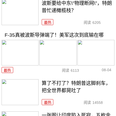
波斯要给中东\"物理断网\"，特朗
普忙递橄榄枝？
最热
阅读
6205
F-35真被波斯导弹端了！美军这次到底输在哪
08-04
最热
阅读
6113
算了不打了？特朗普这脚刹车，
把全世界都晃吐了
最热
阅读
14558
一张图让印度陷入死寂，五枚金