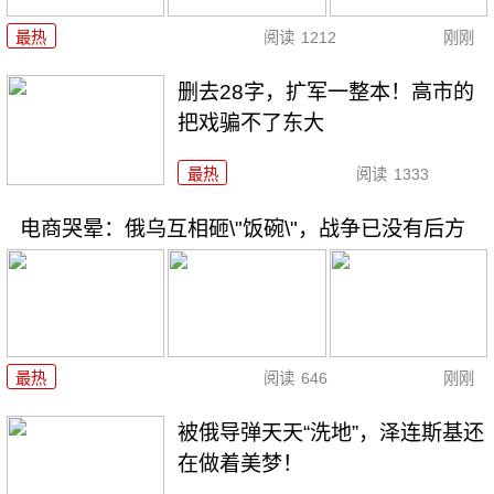
最热
阅读
1212
刚刚
删去28字，扩军一整本！高市的
把戏骗不了东大
最热
阅读
1333
电商哭晕：俄乌互相砸\"饭碗\"，战争已没有后方
最热
阅读
646
刚刚
被俄导弹天天“洗地”，泽连斯基还
在做着美梦！