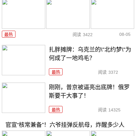
08-05
最热
阅读
3422
扎胖摊牌：乌克兰的\"北约梦\"为
何成了一地鸡毛？
最热
阅读
3372
刚刚，普京被逼亮出底牌！俄罗
斯要干大事了！
最热
阅读
14325
官宣“核常兼备”！六爷挂弹反航母，炸醒多少人