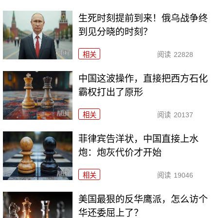
生死时刻提前到来！俄乌战争终
到见分晓的时刻？
相关
阅读
22828
中国这波操作，直接把西方石化
霸权打出了原形
相关
阅读
20137
菲律宾告洋状，中国直接上水
炮：炮灰代价才开始
相关
阅读
19046
美国最狠的反华鹰派，怎么访个
华还委屈上了？