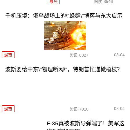
最热
阅读
8546
千机压境：俄乌战场上的\"蜂群\"博弈与东大启示
08-04
最热
阅读
8327
波斯要给中东\"物理断网\"，特朗普忙递橄榄枝？
08-04
最热
阅读
7010
F-35真被波斯导弹端了！美军这