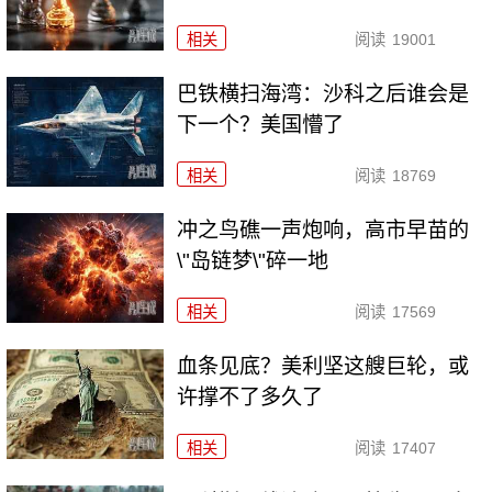
相关
阅读
19001
巴铁横扫海湾：沙科之后谁会是
下一个？美国懵了
相关
阅读
18769
冲之鸟礁一声炮响，高市早苗的
\"岛链梦\"碎一地
相关
阅读
17569
血条见底？美利坚这艘巨轮，或
许撑不了多久了
相关
阅读
17407