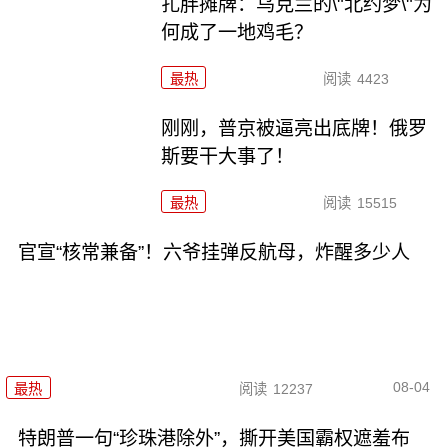
扎胖摊牌：乌克兰的\"北约梦\"为
何成了一地鸡毛？
最热
阅读
4423
刚刚，普京被逼亮出底牌！俄罗
斯要干大事了！
最热
阅读
15515
官宣“核常兼备”！六爷挂弹反航母，炸醒多少人
08-04
最热
阅读
12237
特朗普一句“珍珠港除外”，撕开美国霸权遮羞布