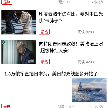
最热
阅读
3865
2小时前
印度豪赌千亿卢比，要对中国光
伏“卡脖子”？
最热
阅读
3288
向特朗普同志致敬！美政坛上演
“超级抹红大赛”
最热
阅读
4203
1.3万俄军直插日本海，美日的双线噩梦开始了
08-07
最热
阅读
10135