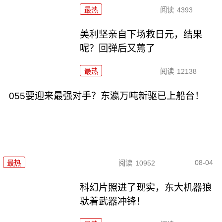
最热
阅读
4393
美利坚亲自下场救日元，结果
呢？回弹后又蔫了
最热
阅读
12138
055要迎来最强对手？东瀛万吨新驱已上船台！
08-04
最热
阅读
10952
科幻片照进了现实，东大机器狼
驮着武器冲锋！