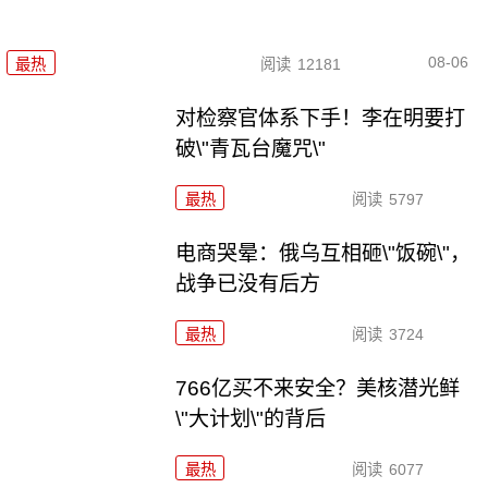
08-06
最热
阅读
12181
对检察官体系下手！李在明要打
破\"青瓦台魔咒\"
最热
阅读
5797
电商哭晕：俄乌互相砸\"饭碗\"，
战争已没有后方
最热
阅读
3724
766亿买不来安全？美核潜光鲜
\"大计划\"的背后
最热
阅读
6077