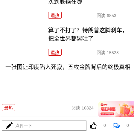
次到底输在哪
最热
阅读
6853
算了不打了？特朗普这脚刹车，
把全世界都晃吐了
最热
阅读
15528
一张图让印度陷入死寂，五枚金牌背后的终极真相
08-03
最热
阅读
10824
上将一封信捅破天！美军五艘驱逐舰要盖三口锅！
0
0
点评一下