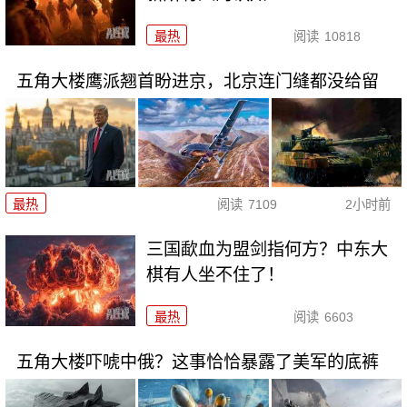
最热
阅读
10818
五角大楼鹰派翘首盼进京，北京连门缝都没给留
最热
阅读
7109
2小时前
三国歃血为盟剑指何方？中东大
棋有人坐不住了！
最热
阅读
6603
五角大楼吓唬中俄？这事恰恰暴露了美军的底裤