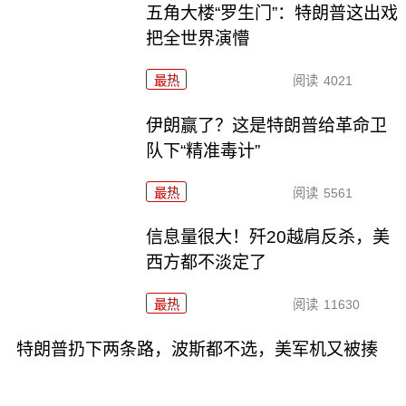
五角大楼“罗生门”：特朗普这出戏
把全世界演懵
最热
阅读
4021
伊朗赢了？这是特朗普给革命卫
队下“精准毒计”
最热
阅读
5561
信息量很大！歼20越肩反杀，美
西方都不淡定了
最热
阅读
11630
特朗普扔下两条路，波斯都不选，美军机又被揍