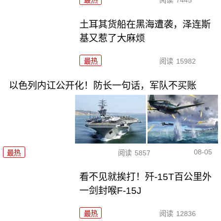
最热
阅读
7445
土耳其货船在黑海遭袭，泽连斯
基又惹了大麻烦
最热
阅读
15982
以色列内讧公开化！防长一句话，军队不买账
08-05
最热
阅读
5857
看不见就挨打！歼-15T百公里外
一剑封喉F-15J
最热
阅读
12836