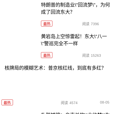
特朗普的制造业\"回流梦\"，为何
成了回流东大？
最热
阅读
7396
黄岩岛上空惊雷起！东大\"八一
\"警巡完全不一样
最热
阅读
15263
核牌局的模糊艺术：普京核红线，到底有多红？
08-05
最热
阅读
4574