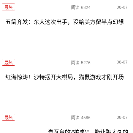
08-07
最热
阅读
6824
五箭齐发：东大这次出手，没给美方留半点幻想
08-07
最热
阅读
5276
红海惊涛！沙特摆开大棋局，猫鼠游戏才刚开场
08-07
最热
阅读
4586
青瓦台的\"拍桌\"，能让跪太久的