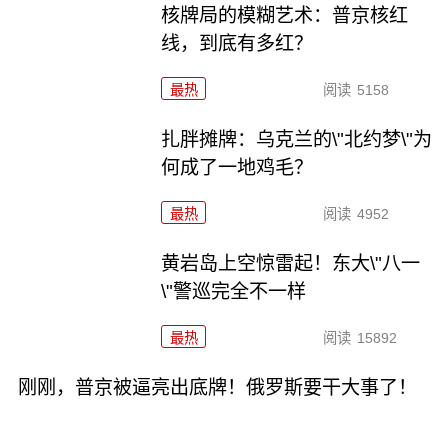
核牌局的模糊艺术：普京核红
线，到底有多红？
最热
阅读
5158
扎胖摊牌：乌克兰的\"北约梦\"为
何成了一地鸡毛？
最热
阅读
4952
黄岩岛上空惊雷起！东大\"八一
\"警巡完全不一样
最热
阅读
15892
刚刚，普京被逼亮出底牌！俄罗斯要干大事了！