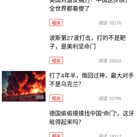
美国对盟友捅刀！中国这步棋，
全世界都看傻了
相关
阅读
35170
波斯第27波打击，打的不是靶
子，是美利坚命门
相关
阅读
25922
打了4年半，俄回过神，最大对手
不是乌克兰？
相关
阅读
20785
德国偷偷摸摸找中国“命门”，这牙
呲得起来吗？
相关
阅读
19317