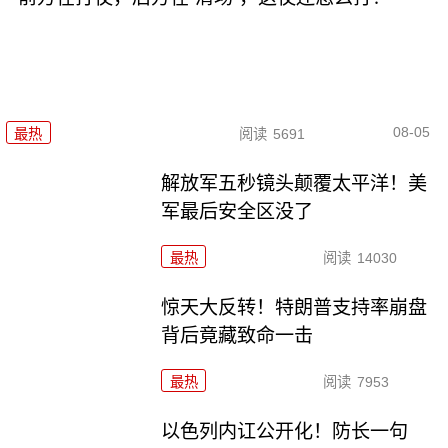
08-05
最热
阅读
5691
解放军五秒镜头颠覆太平洋！美
军最后安全区没了
最热
阅读
14030
惊天大反转！特朗普支持率崩盘
背后竟藏致命一击
最热
阅读
7953
以色列内讧公开化！防长一句