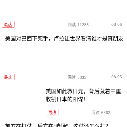
08-06
最热
阅读
11285
美国对巴西下死手，卢拉让世界看清谁才是真朋友
08-05
最热
阅读
8333
美国如此救日元，背后藏着三重
收割日本的阳谋！
最热
阅读
6862
前方在打仗，后方在“清场”，这仗还怎么打？