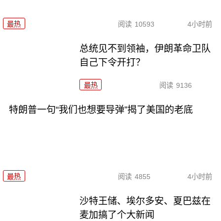
最热
阅读
10593
4小时前
总统见不到领袖，伊朗革命卫队
自己下令开打？
最热
阅读
9136
特朗普一句“我们也想要导弹”揭了美国的老底
最热
阅读
4855
4小时前
沙特王储、埃尔多安、夏巴兹在
麦加搞了个大新闻