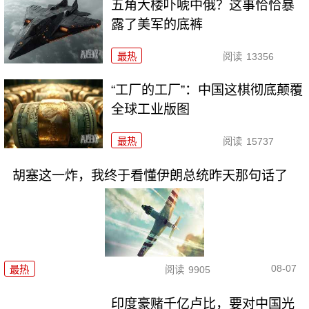
五角大楼吓唬中俄？这事恰恰暴
露了美军的底裤
最热
阅读
13356
“工厂的工厂”：中国这棋彻底颠覆
全球工业版图
最热
阅读
15737
胡塞这一炸，我终于看懂伊朗总统昨天那句话了
08-07
最热
阅读
9905
印度豪赌千亿卢比，要对中国光