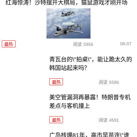
红海惊涛！沙特摆开大棋局，猫鼠游戏才刚开场
08-07
最热
阅读
5956
青瓦台的\"拍桌\"，能让跪太久的
韩国站起来吗？
最热
阅读
5586
美空管漏洞再暴露！特朗普专机
差点与客机撞上
最热
阅读
4591
广岛核爆81年，高市早苗连\"谁