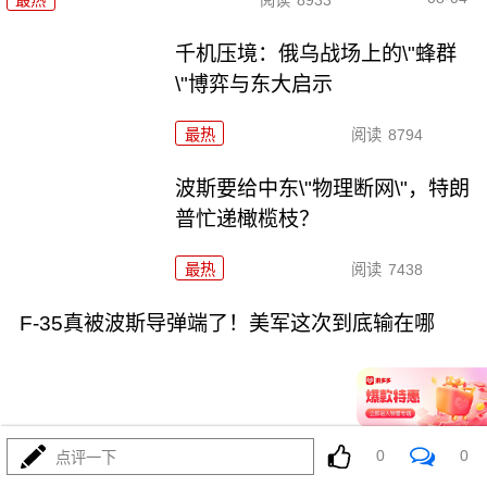
千机压境：俄乌战场上的\"蜂群
\"博弈与东大启示
最热
阅读
8794
波斯要给中东\"物理断网\"，特朗
普忙递橄榄枝？
最热
阅读
7438
F-35真被波斯导弹端了！美军这次到底输在哪
0
0
点评一下
08-04
最热
阅读
7202