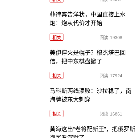
菲律宾告洋状，中国直接上水
炮：炮灰代价才开始
相关
阅读
19308
美伊停火是幌子？穆杰塔巴回
信，把中东棋盘掀了
相关
阅读
17924
马科斯两线溃败：沙拉稳了，南
海牌被东大刺穿
相关
阅读
16861
黄海这出“老将配新王”，把俄罗斯
海军看沉默了