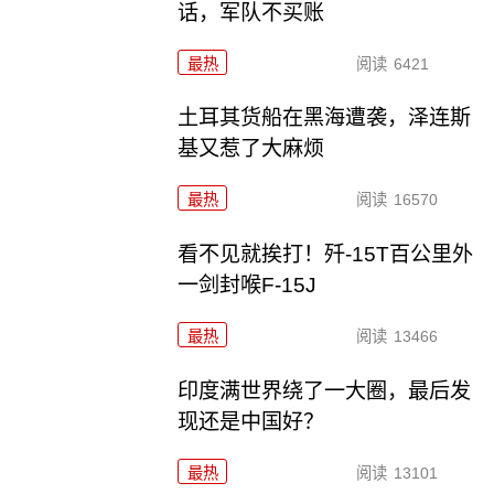
话，军队不买账
最热
阅读
6421
土耳其货船在黑海遭袭，泽连斯
基又惹了大麻烦
最热
阅读
16570
看不见就挨打！歼-15T百公里外
一剑封喉F-15J
最热
阅读
13466
印度满世界绕了一大圈，最后发
现还是中国好？
最热
阅读
13101