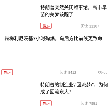
特朗普突然关闭领事馆，高市早
苗的美梦该醒了
最热
阅读
11187
赫梅利尼茨基7小时殉爆，乌后方比前线更致命
08-05
最热
阅读
8412
特朗普的制造业\"回流梦\"，为何
成了回流东大？
最热
阅读
7951