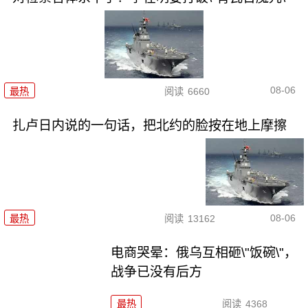
08-06
最热
阅读
6660
扎卢日内说的一句话，把北约的脸按在地上摩擦
08-06
最热
阅读
13162
电商哭晕：俄乌互相砸\"饭碗\"，
战争已没有后方
最热
阅读
4368