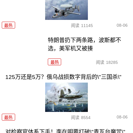
08-06
最热
阅读
11145
特朗普扔下两条路，波斯都不
选，美军机又被揍
最热
阅读
18285
125万还是5万？俄乌战损数字背后的\"三国杀\"
08-06
最热
阅读
8554
对检察官体系下手！李在明要打破\"青瓦台魔咒\"