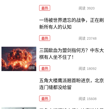
最热
阅读
3920
一场被世界遗忘的战争，正在刷
新所有人的认知
最热
阅读
23748
三国歃血为盟剑指何方？中东大
棋有人坐不住了！
最热
阅读
18092
五角大楼鹰派翘首盼进京，北京
连门缝都没给留
最热
阅读
15608