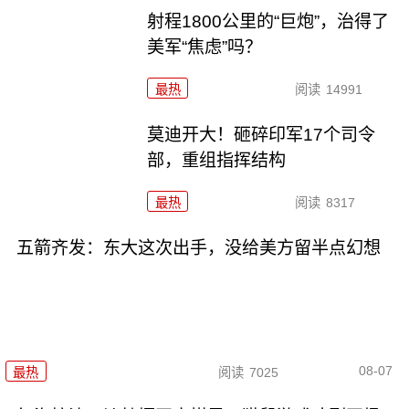
射程1800公里的“巨炮”，治得了
美军“焦虑”吗？
最热
阅读
14991
莫迪开大！砸碎印军17个司令
部，重组指挥结构
最热
阅读
8317
五箭齐发：东大这次出手，没给美方留半点幻想
08-07
最热
阅读
7025