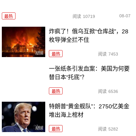
08-07
最热
阅读
10719
炸疯了！俄乌互掀“仓库战”，28
枚导弹全拦不住
最热
阅读
7453
一张纸条引发血案：美国为何要
替日本“托底”？
最热
阅读
6536
特朗普“黄金舰队”：2750亿美金
堆出海上棺材
最热
阅读
5282