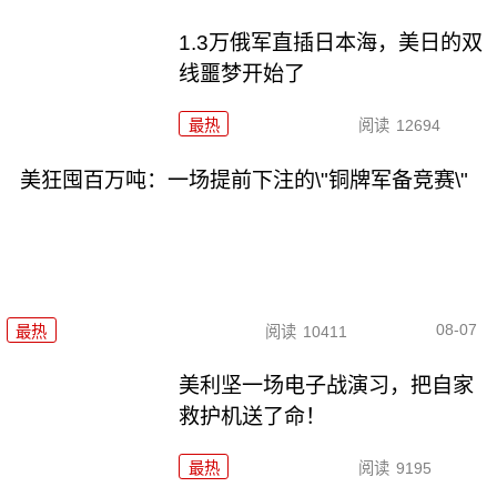
1.3万俄军直插日本海，美日的双
线噩梦开始了
最热
阅读
12694
美狂囤百万吨：一场提前下注的\"铜牌军备竞赛\"
08-07
最热
阅读
10411
美利坚一场电子战演习，把自家
救护机送了命！
最热
阅读
9195