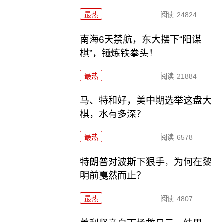
最热
阅读
24824
南海6天禁航，东大摆下“阳谋
棋”，锤炼铁拳头！
最热
阅读
21884
马、特和好，美中期选举这盘大
棋，水有多深？
最热
阅读
6578
特朗普对波斯下狠手，为何在黎
明前戛然而止？
最热
阅读
4807