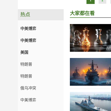
1
2
大家都在看
热点
中美博弈
中美博弈
美国
特朗普
特朗普
俄乌冲突
中美博弈