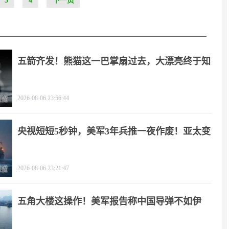
3
4
下一页
五箭齐发！熊猫这一巴掌扇过去，大漂亮终于知
疼
2026-08-06 23:56:44
央视短短5秒钟，美军3年兵推一夜作废！亚太变
天
2026-08-06 23:21:47
五角大楼这操作！美军报告称中国导弹不如伊
朗？