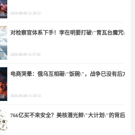
2026-08-06 11:39:52
对检察官体系下手！李在明要打破\"青瓦台魔咒\"
2026-08-06 11:57:01
电商哭晕：俄乌互相砸\"饭碗\"，战争已没有后方
2026-08-06 11:34:53
766亿买不来安全？美核潜光鲜\"大计划\"的背后