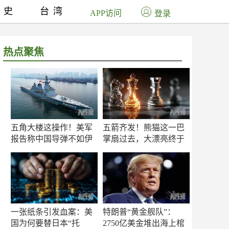
历史
台湾
APP访问
登录
热点聚焦
五角大楼这操作！美军
五箭齐发！熊猫这一巴
报告称中国导弹不如伊
掌扇过去，大漂亮终于
朗？
知疼
一张纸条引发血案：美
特朗普“黄金舰队”：
国为何要替日本“托
2750亿美金堆出海上棺