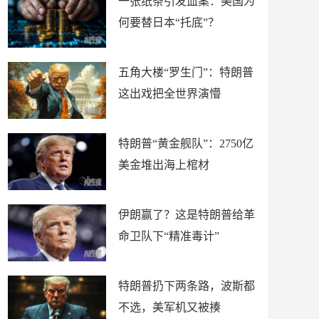
一张纸条引发血案：美国为
何要替日本“托底”？
五角大楼“罗生门”：特朗普
这出戏把全世界演懵
特朗普“黄金舰队”：2750亿
美金堆出海上棺材
伊朗赢了？这是特朗普给革
命卫队下“精准毒计”
特朗普扔下两条路，波斯都
不选，美军机又被揍