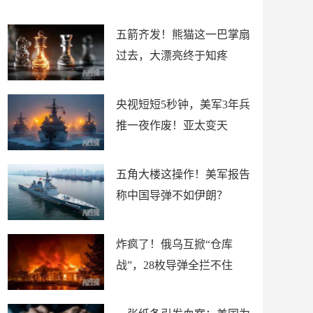
底”？
材
五箭齐发！熊猫这一巴掌扇
过去，大漂亮终于知疼
央视短短5秒钟，美军3年兵
推一夜作废！亚太变天
五角大楼这操作！美军报告
称中国导弹不如伊朗？
炸疯了！俄乌互掀“仓库
战”，28枚导弹全拦不住