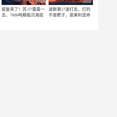
报复来了！苏-57雷霆一
波斯第27波打击，打的
击，7000吨粮船沉海底
不是靶子，是美利坚命
门