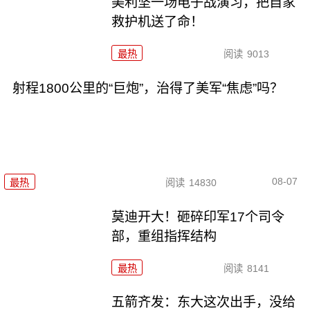
美利坚一场电子战演习，把自家
救护机送了命！
最热
阅读
9013
射程1800公里的“巨炮”，治得了美军“焦虑”吗？
08-07
最热
阅读
14830
莫迪开大！砸碎印军17个司令
部，重组指挥结构
最热
阅读
8141
五箭齐发：东大这次出手，没给