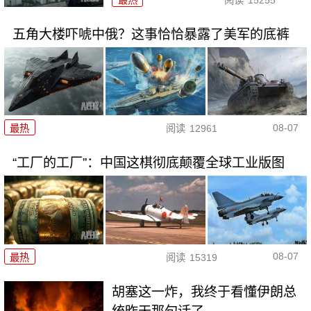
最热
阅读
15255
五角大楼吓唬中俄？这事恰恰暴露了美军的底裤
08-07
最热
阅读
12961
“工厂的工厂”：中国这棋彻底颠覆全球工业版图
08-07
最热
阅读
15319
胡塞这一炸，我终于看懂伊朗总