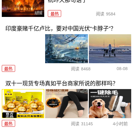
统昨天那句话了
最热
阅读
9584
印度豪赌千亿卢比，要对中国光伏“卡脖子”？
08-08
最热
阅读
8468
双十一现货专场真如平台商家所说的那样吗？
最热
阅读
31145
4小时前