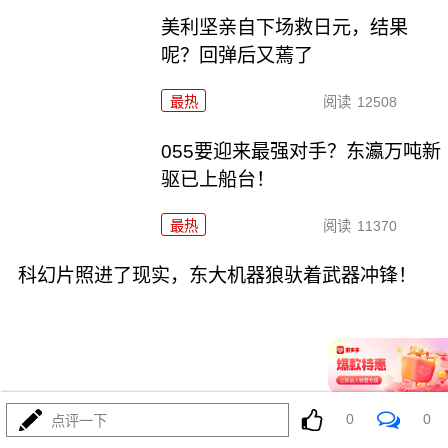
美利坚亲自下场救日元，结果
呢？回弹后又蔫了
最热
阅读
12508
055要迎来最强对手？东瀛万吨新
驱已上船台！
最热
阅读
11370
科幻片照进了现实，东大机器狼驮着武器冲锋！
08-04
最热
阅读
8893
0
0
点评一下