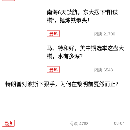
南海6天禁航，东大摆下“阳谋
棋”，锤炼铁拳头！
最热
阅读
21790
马、特和好，美中期选举这盘大
棋，水有多深？
最热
阅读
6543
特朗普对波斯下狠手，为何在黎明前戛然而止？
08-04
最热
阅读
4768