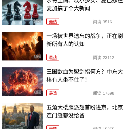
沙特王储、埃尔多安、夏巴兹在
麦加搞了个大新闻
最热
阅读
3516
一场被世界遗忘的战争，正在刷
新所有人的认知
最热
阅读
23112
三国歃血为盟剑指何方？中东大
棋有人坐不住了！
最热
阅读
17598
五角大楼鹰派翘首盼进京，北京
连门缝都没给留