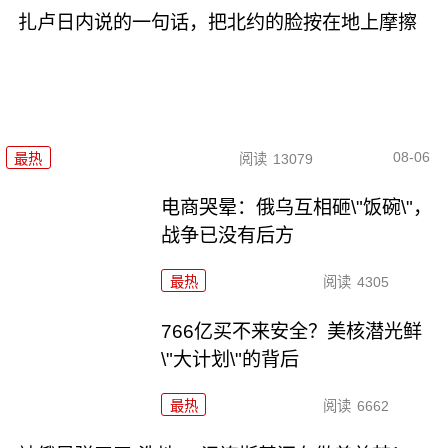
扎卢日内说的一句话，把北约的脸按在地上摩擦
08-06
最热
阅读
13079
电商哭晕：俄乌互相砸\"饭碗\"，
战争已没有后方
最热
阅读
4305
766亿买不来安全？美核潜光鲜
\"大计划\"的背后
最热
阅读
6662