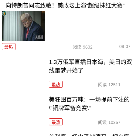
向特朗普同志致敬！美政坛上演“超级抹红大赛”
08-07
最热
阅读
9602
1.3万俄军直插日本海，美日的双
线噩梦开始了
最热
阅读
12511
美狂囤百万吨：一场提前下注的
\"铜牌军备竞赛\"
最热
阅读
10257