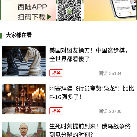
大家都在看
美国对盟友捅刀！中国这步棋，
全世界都看傻了
相关
阅读
35134
阿塞拜疆飞行员夸赞“枭龙”：比比
F-16强多了！
相关
阅读
23780
生死时刻提前到来！俄乌战争终
到见分晓的时刻？