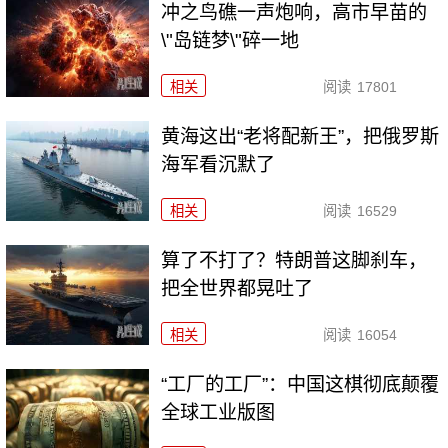
冲之鸟礁一声炮响，高市早苗的
\"岛链梦\"碎一地
相关
阅读
17801
黄海这出“老将配新王”，把俄罗斯
海军看沉默了
相关
阅读
16529
算了不打了？特朗普这脚刹车，
把全世界都晃吐了
相关
阅读
16054
“工厂的工厂”：中国这棋彻底颠覆
全球工业版图