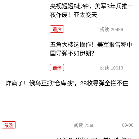
央视短短5秒钟，美军3年兵推一
夜作废！亚太变天
最热
阅读
20498
五角大楼这操作！美军报告称中
国导弹不如伊朗？
最热
阅读
10613
炸疯了！俄乌互掀“仓库战”，28枚导弹全拦不住
08-06
最热
阅读
7365