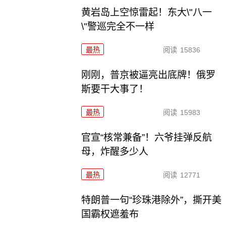
黄岩岛上空惊雷起！东大\"八一
\"警巡完全不一样
最热
阅读
15836
刚刚，普京被逼亮出底牌！俄罗
斯要干大事了！
最热
阅读
15983
官宣“核常兼备”！六爷挂弹反航
母，炸醒多少人
最热
阅读
12771
特朗普一句“珍珠港除外”，撕开美
国霸权遮羞布