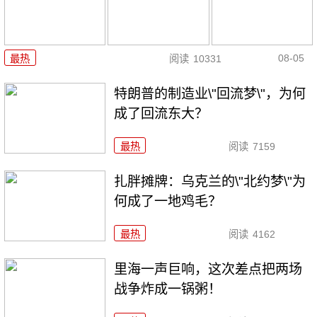
08-05
最热
阅读
10331
特朗普的制造业\"回流梦\"，为何
成了回流东大？
最热
阅读
7159
扎胖摊牌：乌克兰的\"北约梦\"为
何成了一地鸡毛？
最热
阅读
4162
里海一声巨响，这次差点把两场
战争炸成一锅粥！