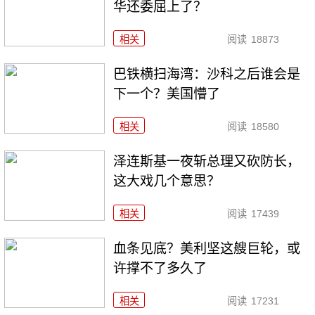
华还委屈上了？
相关
阅读
18873
巴铁横扫海湾：沙科之后谁会是
下一个？美国懵了
相关
阅读
18580
泽连斯基一夜斩总理又砍防长，
这大戏几个意思？
相关
阅读
17439
血条见底？美利坚这艘巨轮，或
许撑不了多久了
相关
阅读
17231