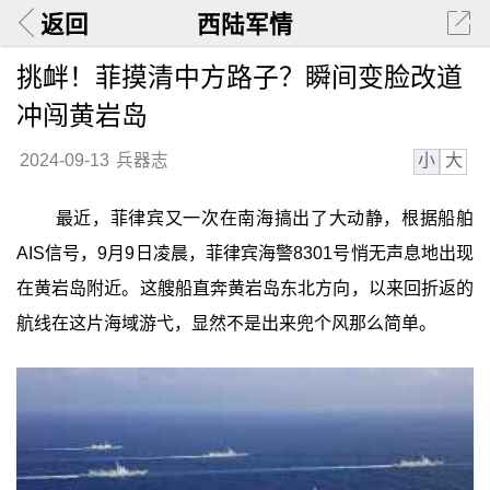
返回
西陆军情
挑衅！菲摸清中方路子？瞬间变脸改道
冲闯黄岩岛
小
大
2024-09-13
兵器志
最近，菲律宾又一次在南海搞出了大动静，根据船舶
AIS信号，9月9日凌晨，菲律宾海警8301号悄无声息地出现
在黄岩岛附近。这艘船直奔黄岩岛东北方向，以来回折返的
航线在这片海域游弋，显然不是出来兜个风那么简单。