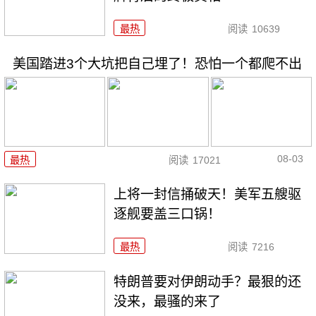
最热
阅读
10639
美国踏进3个大坑把自己埋了！恐怕一个都爬不出
08-03
最热
阅读
17021
上将一封信捅破天！美军五艘驱
逐舰要盖三口锅！
最热
阅读
7216
特朗普要对伊朗动手？最狠的还
没来，最骚的来了