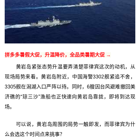
拼多多暑假大促，升温降价，全品类暑期大促 →
黄岩岛紧张态势升温要弄清楚菲律宾这次的动机，从
现场局势来看。黄岩岛附近，中国海警3302舰紧追不舍，
3305舰在潟湖入口严阵以待。同时，6艘因台风避难撤回美
济礁的“琼三沙”渔船也正快速向黄岩岛靠拢，即将到达现
场。
可以说，黄岩岛周围的局势一触即发，而菲律宾为什
么会选这个时间点来挑事？