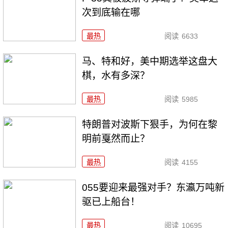
次到底输在哪
最热
阅读
6633
马、特和好，美中期选举这盘大
棋，水有多深？
最热
阅读
5985
特朗普对波斯下狠手，为何在黎
明前戛然而止？
最热
阅读
4155
055要迎来最强对手？东瀛万吨新
驱已上船台！
最热
阅读
10695