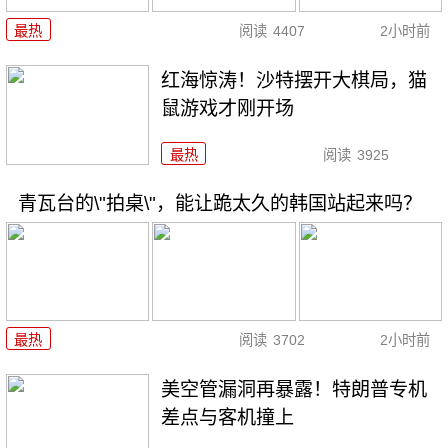
最热
阅读
4407
2小时前
红海惊涛！沙特摆开大棋局，猫
鼠游戏才刚开场
最热
阅读
3925
青瓦台的\"拍桌\"，能让跪太久的韩国站起来吗？
最热
阅读
3702
2小时前
美空管漏洞再暴露！特朗普专机
差点与客机撞上