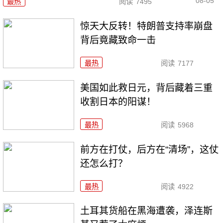
08-05
最热
阅读
7495
惊天大反转！特朗普支持率崩盘
背后竟藏致命一击
最热
阅读
7177
美国如此救日元，背后藏着三重
收割日本的阳谋！
最热
阅读
5968
前方在打仗，后方在“清场”，这仗
还怎么打？
最热
阅读
4922
土耳其货船在黑海遭袭，泽连斯