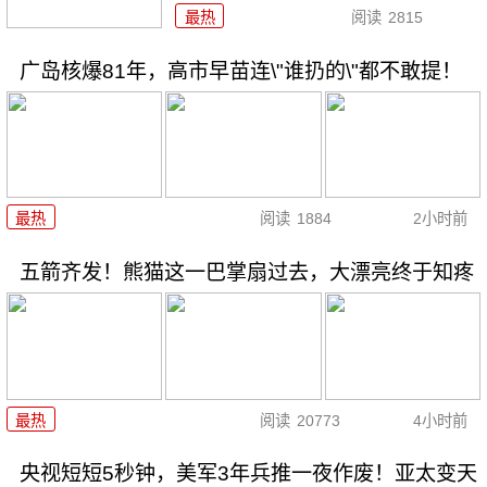
最热
阅读
2815
广岛核爆81年，高市早苗连\"谁扔的\"都不敢提！
最热
阅读
1884
2小时前
五箭齐发！熊猫这一巴掌扇过去，大漂亮终于知疼
最热
阅读
20773
4小时前
央视短短5秒钟，美军3年兵推一夜作废！亚太变天