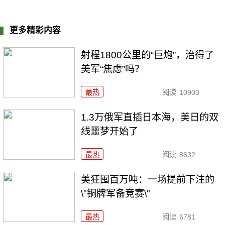
更多精彩内容
射程1800公里的“巨炮”，治得了
美军“焦虑”吗？
最热
阅读
10903
1.3万俄军直插日本海，美日的双
线噩梦开始了
最热
阅读
8632
美狂囤百万吨：一场提前下注的
\"铜牌军备竞赛\"
最热
阅读
6781