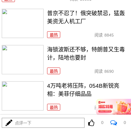
普京不忍了！俄突破禁忌，猛轰
美资无人机工厂
最热
阅读
8845
海锁波斯还不够，特朗普又生毒
计，陆地也要封
最热
阅读
8690
4万吨老将压阵，054B新锐亮
相：美菲仔细品品
最热
阅读
8458
吞金巨兽折翼加州：美利坚军工
0
0
点评一下
\"里外掏空\"困局