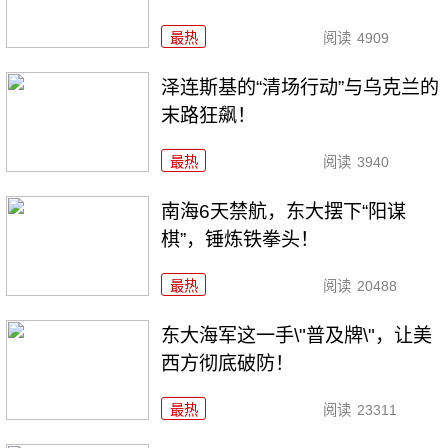
最热
阅读
4909
泽连斯基的“清场行动”与乌克兰的
末路狂飙！
最热
阅读
3940
南海6天禁航，东大摆下“阳谋
棋”，锤炼铁拳头！
最热
阅读
20488
东大海军这一手\"普及牌\"，让美
西方彻底破防！
最热
阅读
23311