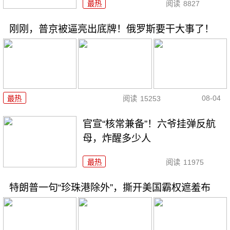
最热
阅读
8827
刚刚，普京被逼亮出底牌！俄罗斯要干大事了！
08-04
最热
阅读
15253
官宣“核常兼备”！六爷挂弹反航
母，炸醒多少人
最热
阅读
11975
特朗普一句“珍珠港除外”，撕开美国霸权遮羞布