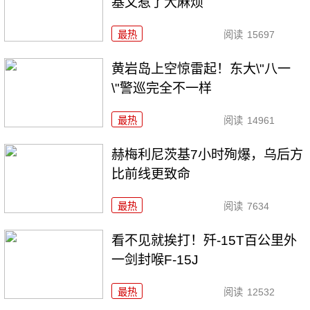
基又惹了大麻烦
最热
阅读
15697
黄岩岛上空惊雷起！东大\"八一
\"警巡完全不一样
最热
阅读
14961
赫梅利尼茨基7小时殉爆，乌后方
比前线更致命
最热
阅读
7634
看不见就挨打！歼-15T百公里外
一剑封喉F-15J
最热
阅读
12532