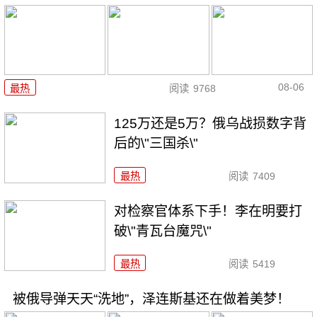
08-06
最热
阅读
9768
125万还是5万？俄乌战损数字背
后的\"三国杀\"
最热
阅读
7409
对检察官体系下手！李在明要打
破\"青瓦台魔咒\"
最热
阅读
5419
被俄导弹天天“洗地”，泽连斯基还在做着美梦！