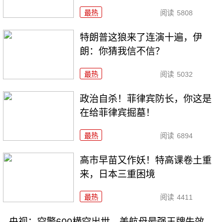
最热
阅读
5808
特朗普这狼来了连演十遍，伊
朗：你猜我信不信？
最热
阅读
5032
政治自杀！菲律宾防长，你这是
在给菲律宾掘墓！
最热
阅读
6894
高市早苗又作妖！特高课卷土重
来，日本三重困境
最热
阅读
4411
央视：空警600横空出世，美航母最强王牌失效