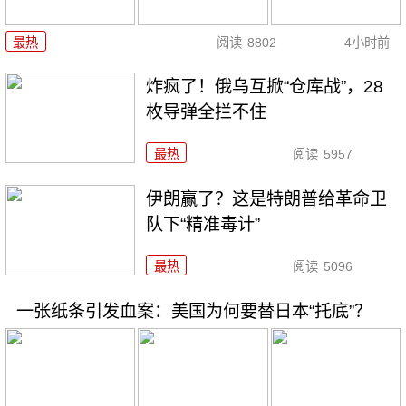
最热
阅读
8802
4小时前
炸疯了！俄乌互掀“仓库战”，28
枚导弹全拦不住
最热
阅读
5957
伊朗赢了？这是特朗普给革命卫
队下“精准毒计”
最热
阅读
5096
一张纸条引发血案：美国为何要替日本“托底”？