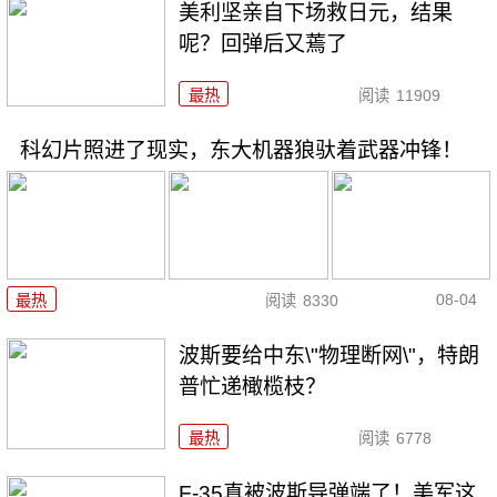
美利坚亲自下场救日元，结果
呢？回弹后又蔫了
最热
阅读
11909
科幻片照进了现实，东大机器狼驮着武器冲锋！
08-04
最热
阅读
8330
波斯要给中东\"物理断网\"，特朗
普忙递橄榄枝？
最热
阅读
6778
F-35真被波斯导弹端了！美军这