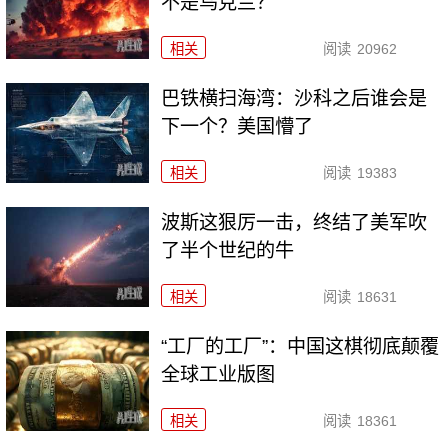
不是乌克兰？
相关
阅读
20962
巴铁横扫海湾：沙科之后谁会是
下一个？美国懵了
相关
阅读
19383
波斯这狠厉一击，终结了美军吹
了半个世纪的牛
相关
阅读
18631
“工厂的工厂”：中国这棋彻底颠覆
全球工业版图
相关
阅读
18361