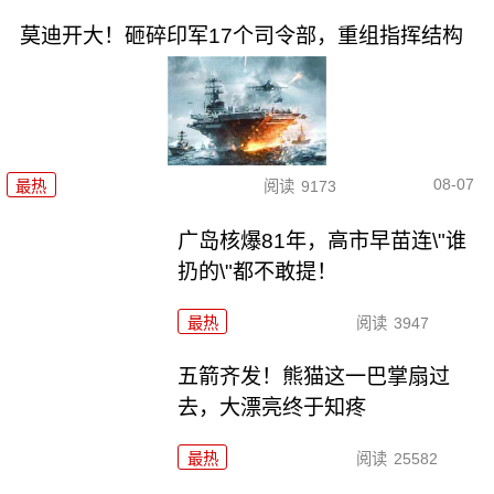
莫迪开大！砸碎印军17个司令部，重组指挥结构
08-07
最热
阅读
9173
广岛核爆81年，高市早苗连\"谁
扔的\"都不敢提！
最热
阅读
3947
五箭齐发！熊猫这一巴掌扇过
去，大漂亮终于知疼
最热
阅读
25582