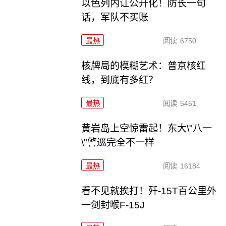
以色列内讧公开化！防长一句
话，军队不买账
最热
阅读
6750
核牌局的模糊艺术：普京核红
线，到底有多红？
最热
阅读
5451
黄岩岛上空惊雷起！东大\"八一
\"警巡完全不一样
最热
阅读
16184
看不见就挨打！歼-15T百公里外
一剑封喉F-15J