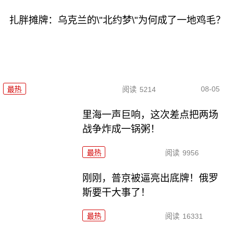
扎胖摊牌：乌克兰的\"北约梦\"为何成了一地鸡毛？
08-05
最热
阅读
5214
里海一声巨响，这次差点把两场
战争炸成一锅粥！
最热
阅读
9956
刚刚，普京被逼亮出底牌！俄罗
斯要干大事了！
最热
阅读
16331