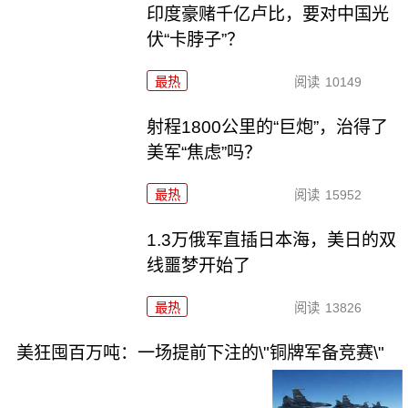
印度豪赌千亿卢比，要对中国光
伏“卡脖子”？
最热
阅读
10149
射程1800公里的“巨炮”，治得了
美军“焦虑”吗？
最热
阅读
15952
1.3万俄军直插日本海，美日的双
线噩梦开始了
最热
阅读
13826
美狂囤百万吨：一场提前下注的\"铜牌军备竞赛\"