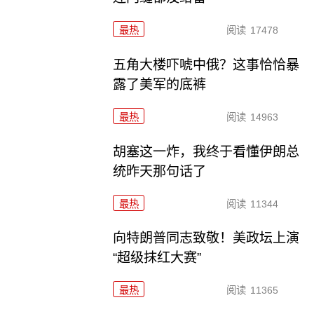
最热
阅读
17478
五角大楼吓唬中俄？这事恰恰暴
露了美军的底裤
最热
阅读
14963
胡塞这一炸，我终于看懂伊朗总
统昨天那句话了
最热
阅读
11344
向特朗普同志致敬！美政坛上演
“超级抹红大赛”
最热
阅读
11365