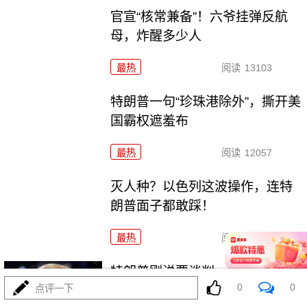
官宣“核常兼备”！六爷挂弹反航
母，炸醒多少人
最热
阅读
13103
特朗普一句“珍珠港除外”，撕开美
国霸权遮羞布
最热
阅读
12057
灭人种？以色列这波操作，连特
朗普面子都敢踩！
最热
阅读
7483
特朗普刚说要谈判，伊朗又是反
0
0
点评一下
手就是一巴掌！