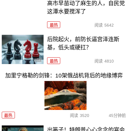
高市早苗动了麻生的人，自民党
这潭水要搅浑了
最热
阅读
5642
后院起火，前防长逼宫泽连斯
基，低头或硬扛？
最热
阅读
4810
加里宁格勒的剑锋：10架俄战机背后的地缘博弈
最热
阅读
3520
45分钟前
出篓子！特朗普心心念念的宴会