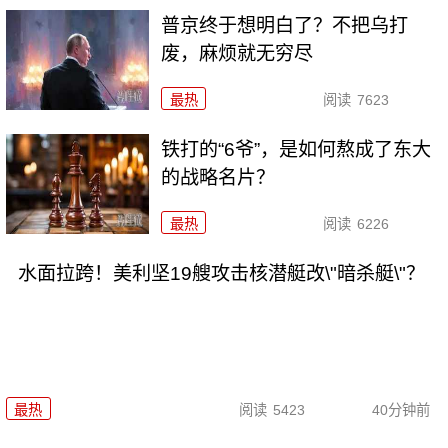
普京终于想明白了？不把乌打
废，麻烦就无穷尽
最热
阅读
7623
铁打的“6爷”，是如何熬成了东大
的战略名片？
最热
阅读
6226
水面拉跨！美利坚19艘攻击核潜艇改\"暗杀艇\"？
最热
阅读
5423
40分钟前