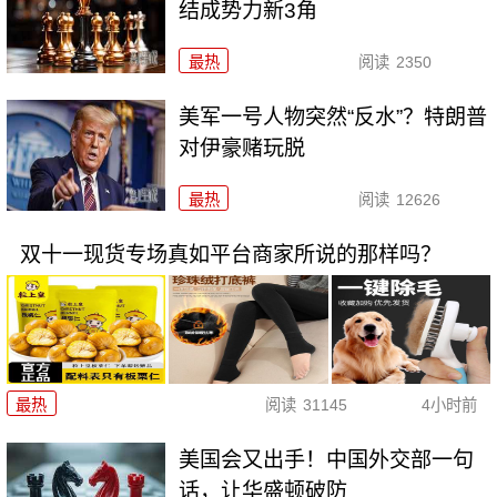
结成势力新3角
最热
阅读
2350
美军一号人物突然“反水”？特朗普
对伊豪赌玩脱
最热
阅读
12626
双十一现货专场真如平台商家所说的那样吗？
最热
阅读
31145
4小时前
美国会又出手！中国外交部一句
话，让华盛顿破防