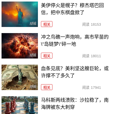
美伊停火是幌子？穆杰塔巴回
信，把中东棋盘掀了
相关
阅读
18153
冲之鸟礁一声炮响，高市早苗的
\"岛链梦\"碎一地
相关
阅读
18011
血条见底？美利坚这艘巨轮，或
许撑不了多久了
相关
阅读
17941
马科斯两线溃败：沙拉稳了，南
海牌被东大刺穿