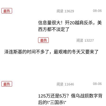
08-06
最热
阅读
13629
信息量很大！歼20越肩反杀，美
西方都不淡定了
最热
阅读
13227
泽连斯基的时间不多了，最艰难的冬天又要来了
08-06
最热
阅读
11646
125万还是5万？俄乌战损数字背
后的\"三国杀\"