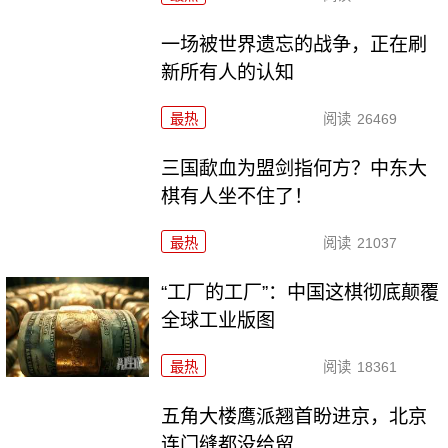
一场被世界遗忘的战争，正在刷
新所有人的认知
最热
阅读
26469
三国歃血为盟剑指何方？中东大
棋有人坐不住了！
最热
阅读
21037
“工厂的工厂”：中国这棋彻底颠覆
全球工业版图
最热
阅读
18361
五角大楼鹰派翘首盼进京，北京
连门缝都没给留