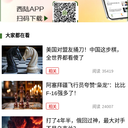
大家都在看
美国对盟友捅刀！中国这步棋，
全世界都看傻了
相关
阅读
35419
阿塞拜疆飞行员夸赞“枭龙”：比比
F-16强多了！
相关
阅读
24007
打了4年半，俄回过神，最大对手