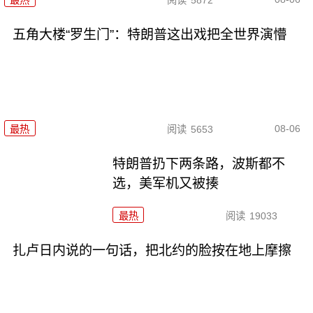
最热
阅读
5872
五角大楼“罗生门”：特朗普这出戏把全世界演懵
08-06
最热
阅读
5653
特朗普扔下两条路，波斯都不
选，美军机又被揍
最热
阅读
19033
扎卢日内说的一句话，把北约的脸按在地上摩擦