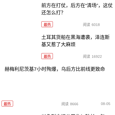
前方在打仗，后方在“清场”，这仗
还怎么打？
最热
阅读
6018
土耳其货船在黑海遭袭，泽连斯
基又惹了大麻烦
最热
阅读
16922
赫梅利尼茨基7小时殉爆，乌后方比前线更致命
08-05
最热
阅读
8666