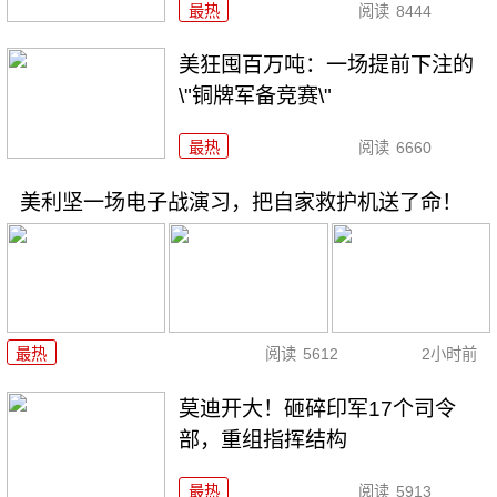
最热
阅读
8444
美狂囤百万吨：一场提前下注的
\"铜牌军备竞赛\"
最热
阅读
6660
美利坚一场电子战演习，把自家救护机送了命！
最热
阅读
5612
2小时前
莫迪开大！砸碎印军17个司令
部，重组指挥结构
最热
阅读
5913