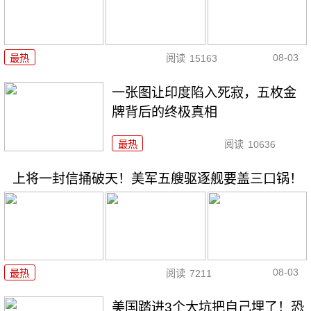
08-03
最热
阅读
15163
一张图让印度陷入死寂，五枚金
牌背后的终极真相
最热
阅读
10636
上将一封信捅破天！美军五艘驱逐舰要盖三口锅！
08-03
最热
阅读
7211
美国踏进3个大坑把自己埋了！恐