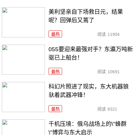
美利坚亲自下场救日元，结果
呢？回弹后又蔫了
最热
阅读
11904
055要迎来最强对手？东瀛万吨新
驱已上船台！
最热
阅读
10691
科幻片照进了现实，东大机器狼
驮着武器冲锋！
最热
阅读
8321
千机压境：俄乌战场上的\"蜂群
\"博弈与东大启示