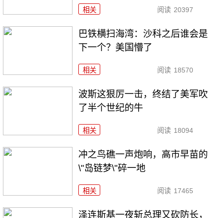
相关
阅读
20397
巴铁横扫海湾：沙科之后谁会是
下一个？美国懵了
相关
阅读
18570
波斯这狠厉一击，终结了美军吹
了半个世纪的牛
相关
阅读
18094
冲之鸟礁一声炮响，高市早苗的
\"岛链梦\"碎一地
相关
阅读
17465
泽连斯基一夜斩总理又砍防长，