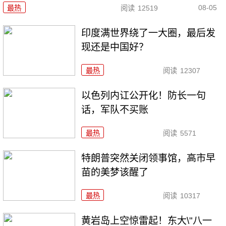
08-05
最热
阅读
12519
印度满世界绕了一大圈，最后发
现还是中国好？
最热
阅读
12307
以色列内讧公开化！防长一句
话，军队不买账
最热
阅读
5571
特朗普突然关闭领事馆，高市早
苗的美梦该醒了
最热
阅读
10317
黄岩岛上空惊雷起！东大\"八一