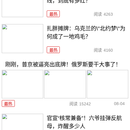
线，到底有多红？
最热
阅读
4263
扎胖摊牌：乌克兰的\"北约梦\"为
何成了一地鸡毛？
最热
阅读
4160
刚刚，普京被逼亮出底牌！俄罗斯要干大事了！
08-04
最热
阅读
15242
官宣“核常兼备”！六爷挂弹反航
母，炸醒多少人