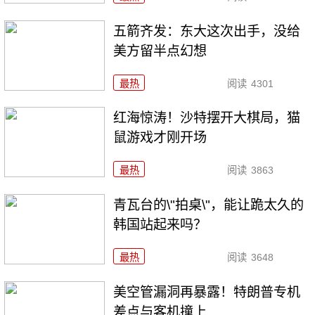
五箭齐发：东大这次出手，没给
美方留半点幻想
最热
阅读
4301
红海惊涛！沙特摆开大棋局，猫
鼠游戏才刚开场
最热
阅读
3863
青瓦台的\"拍桌\"，能让跪太久的
韩国站起来吗？
最热
阅读
3648
美空管漏洞再暴露！特朗普专机
差点与客机撞上