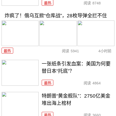
最热
阅读
8748
炸疯了！俄乌互掀“仓库战”，28枚导弹全拦不住
最热
阅读
5941
4小时前
一张纸条引发血案：美国为何要
替日本“托底”？
最热
阅读
4864
特朗普“黄金舰队”：2750亿美金
堆出海上棺材
最热
阅读
3660