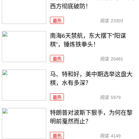
西方彻底破防！
最热
阅读
23303
南海6天禁航，东大摆下“阳谋
棋”，锤炼铁拳头！
最热
阅读
20481
马、特和好，美中期选举这盘大
棋，水有多深？
最热
阅读
5979
特朗普对波斯下狠手，为何在黎
明前戛然而止？
最热
阅读
4149