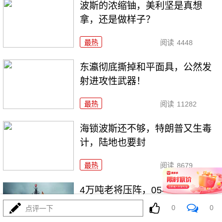
波斯的浓缩铀，美利坚是真想
拿，还是做样子？
最热
阅读
4448
东瀛彻底撕掉和平面具，公然发
射进攻性武器！
最热
阅读
11282
海锁波斯还不够，特朗普又生毒
计，陆地也要封
最热
阅读
8679
4万吨老将压阵，054B新锐亮
相：美菲仔细品品
0
0
点评一下