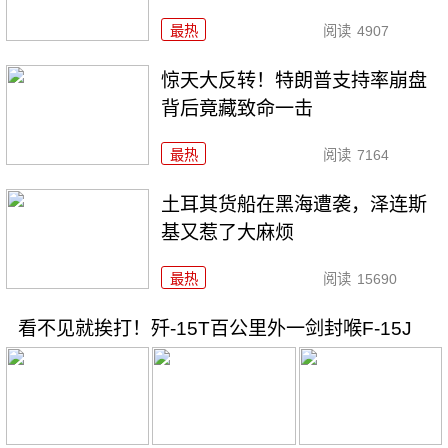
最热
阅读
4907
惊天大反转！特朗普支持率崩盘
背后竟藏致命一击
最热
阅读
7164
土耳其货船在黑海遭袭，泽连斯
基又惹了大麻烦
最热
阅读
15690
看不见就挨打！歼-15T百公里外一剑封喉F-15J