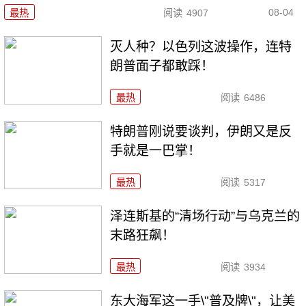
08-04
最热
阅读
4907
灭人种？以色列这波操作，连特
朗普面子都敢踩！
最热
阅读
6486
特朗普刚说要谈判，伊朗又是反
手就是一巴掌！
最热
阅读
5317
泽连斯基的“清场行动”与乌克兰的
末路狂飙！
最热
阅读
3934
东大海军这一手\"普及牌\"，让美