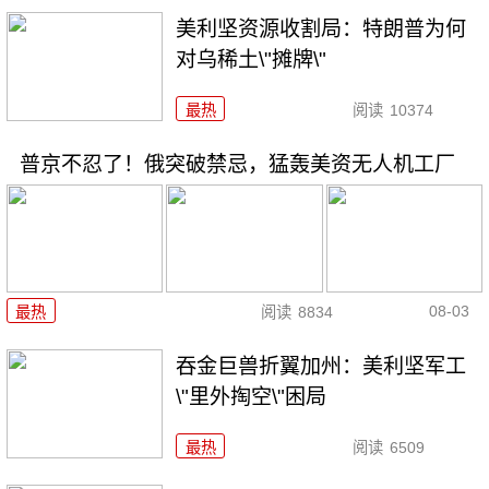
美利坚资源收割局：特朗普为何
对乌稀土\"摊牌\"
最热
阅读
10374
普京不忍了！俄突破禁忌，猛轰美资无人机工厂
08-03
最热
阅读
8834
吞金巨兽折翼加州：美利坚军工
\"里外掏空\"困局
最热
阅读
6509