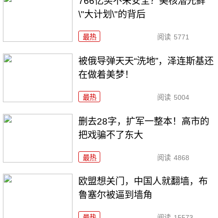
766亿买不来安全？美核潜光鲜
\"大计划\"的背后
最热
阅读
5771
被俄导弹天天“洗地”，泽连斯基还
在做着美梦！
最热
阅读
5004
删去28字，扩军一整本！高市的
把戏骗不了东大
最热
阅读
4868
欧盟想关门，中国人就翻墙，布
鲁塞尔被逼到墙角
最热
阅读
15573