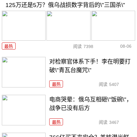
125万还是5万？俄乌战损数字背后的\"三国杀\"
08-06
最热
阅读
7398
对检察官体系下手！李在明要打
破\"青瓦台魔咒\"
最热
阅读
5407
电商哭晕：俄乌互相砸\"饭碗\"，
战争已没有后方
最热
阅读
3467