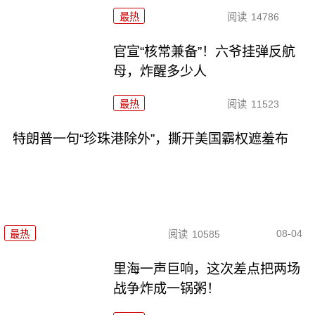
最热
阅读
14786
官宣“核常兼备”！六爷挂弹反航
母，炸醒多少人
最热
阅读
11523
特朗普一句“珍珠港除外”，撕开美国霸权遮羞布
08-04
最热
阅读
10585
里海一声巨响，这次差点把两场
战争炸成一锅粥！