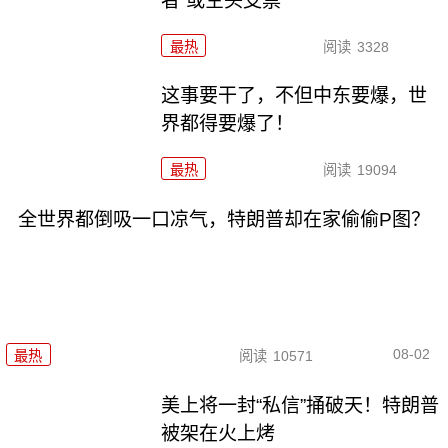
者”或空头支票
最热
阅读
3328
这事要干了，不但中东要爆，世
界都得要爆了！
最热
阅读
19094
全世界都倒吸一口凉气，特朗普却在家偷偷P图？
08-02
最热
阅读
10571
美上将一封“私信”捅破天！特朗普
被架在火上烤