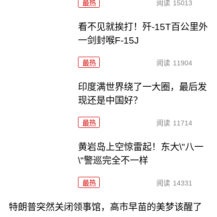
最热
阅读
15013
看不见就挨打！歼-15T百公里外
一剑封喉F-15J
最热
阅读
11904
印度满世界绕了一大圈，最后发
现还是中国好？
最热
阅读
11714
黄岩岛上空惊雷起！东大\"八一
\"警巡完全不一样
最热
阅读
14331
特朗普突然关闭领事馆，高市早苗的美梦该醒了