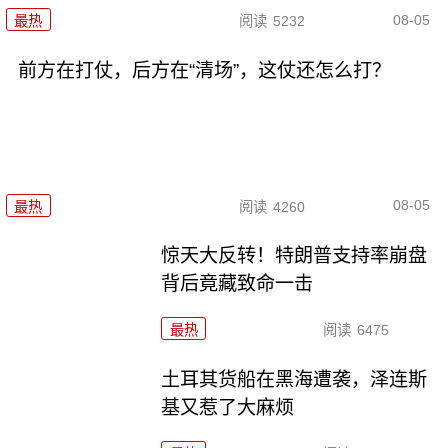
08-05
最热
阅读
5232
前方在打仗，后方在“清场”，这仗还怎么打？
08-05
最热
阅读
4260
惊天大反转！特朗普支持率崩盘
背后竟藏致命一击
最热
阅读
6475
土耳其货船在黑海遭袭，泽连斯
基又惹了大麻烦