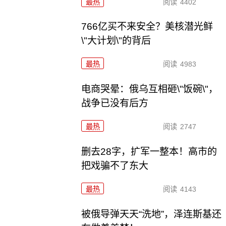
最热
阅读
4402
766亿买不来安全？美核潜光鲜
\"大计划\"的背后
最热
阅读
4983
电商哭晕：俄乌互相砸\"饭碗\"，
战争已没有后方
最热
阅读
2747
删去28字，扩军一整本！高市的
把戏骗不了东大
最热
阅读
4143
被俄导弹天天“洗地”，泽连斯基还