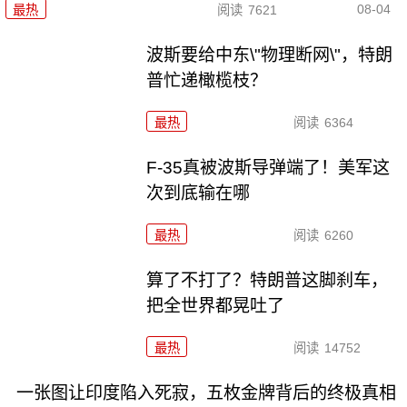
08-04
最热
阅读
7621
波斯要给中东\"物理断网\"，特朗
普忙递橄榄枝？
最热
阅读
6364
F-35真被波斯导弹端了！美军这
次到底输在哪
最热
阅读
6260
算了不打了？特朗普这脚刹车，
把全世界都晃吐了
最热
阅读
14752
一张图让印度陷入死寂，五枚金牌背后的终极真相