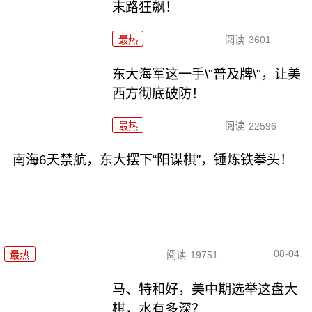
末路狂飙！
最热
阅读
3601
东大海军这一手\"普及牌\"，让美
西方彻底破防！
最热
阅读
22596
南海6天禁航，东大摆下“阳谋棋”，锤炼铁拳头！
08-04
最热
阅读
19751
马、特和好，美中期选举这盘大
棋，水有多深？