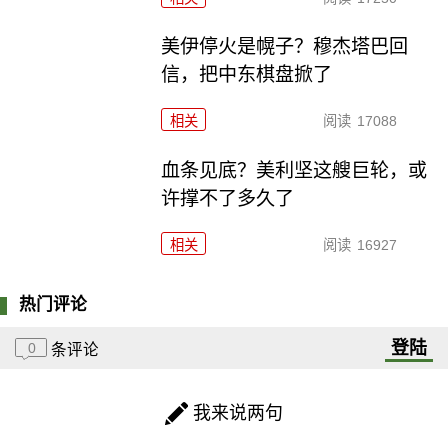
美伊停火是幌子？穆杰塔巴回
信，把中东棋盘掀了
相关
阅读
17088
血条见底？美利坚这艘巨轮，或
许撑不了多久了
相关
阅读
16927
热门评论
登陆
0
条评论
我来说两句