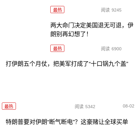
最热
阅读
9245
两大命门决定美国退无可退，伊
朗别再幻想了！
最热
阅读
6900
打伊朗五个月仗，把美军打成了“十口锅九个盖”
08-02
最热
阅读
5342
特朗普要对伊朗“断气断电”？这豪赌让全球买单