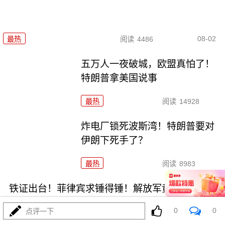
08-02
最热
阅读
4486
五万人一夜破城，欧盟真怕了！
特朗普拿美国说事
最热
阅读
14928
炸电厂锁死波斯湾！特朗普要对
伊朗下死手了？
最热
阅读
8983
铁证出台！菲律宾求锤得锤！解放军黄岩岛亮剑
0
0
点评一下