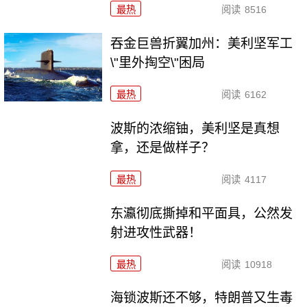
最热
阅读
8516
吞金巨兽折翼加州：美利坚军工
\"里外掏空\"困局
最热
阅读
6162
波斯的浓缩铀，美利坚是真想
拿，还是做样子？
最热
阅读
4117
东瀛彻底撕掉和平面具，公然发
射进攻性武器！
最热
阅读
10918
海锁波斯还不够，特朗普又生毒