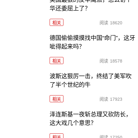
华还委屈上了？
相关
阅读
18620
德国偷偷摸摸找中国“命门”，这牙
呲得起来吗？
相关
阅读
18578
波斯这狠厉一击，终结了美军吹
了半个世纪的牛
相关
阅读
17923
泽连斯基一夜斩总理又砍防长，
这大戏几个意思？
相关
阅读
17250