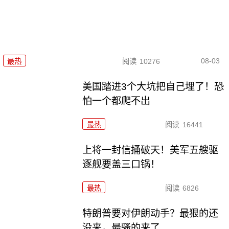
08-03
最热
阅读
10276
美国踏进3个大坑把自己埋了！恐
怕一个都爬不出
最热
阅读
16441
上将一封信捅破天！美军五艘驱
逐舰要盖三口锅！
最热
阅读
6826
特朗普要对伊朗动手？最狠的还
没来，最骚的来了