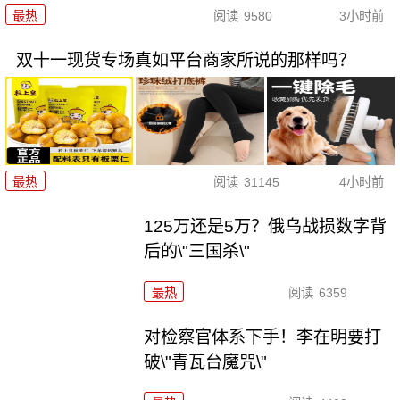
最热
阅读
9580
3小时前
双十一现货专场真如平台商家所说的那样吗？
最热
阅读
31145
4小时前
125万还是5万？俄乌战损数字背
后的\"三国杀\"
最热
阅读
6359
对检察官体系下手！李在明要打
破\"青瓦台魔咒\"