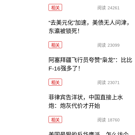
相关
阅读
24261
“去美元化”加速，美债无人问津，
东瀛被锁死！
相关
阅读
23099
阿塞拜疆飞行员夸赞“枭龙”：比比
F-16强多了！
相关
阅读
23071
菲律宾告洋状，中国直接上水
炮：炮灰代价才开始
相关
阅读
18760
美国最狠的反华鹰派，怎么访个