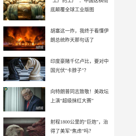
“工厂的工厂”：中国这棋彻
底颠覆全球工业版图
胡塞这一炸，我终于看懂伊
朗总统昨天那句话了
印度豪赌千亿卢比，要对中
国光伏“卡脖子”？
向特朗普同志致敬！美政坛
上演“超级抹红大赛”
射程1800公里的“巨炮”，治
得了美军“焦虑”吗？