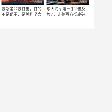
波斯第27波打击，打的
东大海军这一手\"普及
不是靶子，是美利坚命
牌\"，让美西方彻底破
门
防！