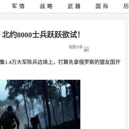
军情
战略
武器
国际
，北约8000士兵跃跃欲试！
我要分享
集1.4万大军陈兵边境上，打算先拿俄罗斯的盟友国开