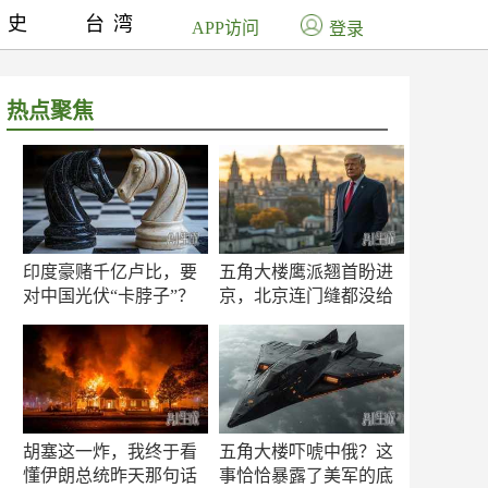
历史
台湾
APP访问
登录
热点聚焦
印度豪赌千亿卢比，要
五角大楼鹰派翘首盼进
对中国光伏“卡脖子”？
京，北京连门缝都没给
留
胡塞这一炸，我终于看
五角大楼吓唬中俄？这
懂伊朗总统昨天那句话
事恰恰暴露了美军的底