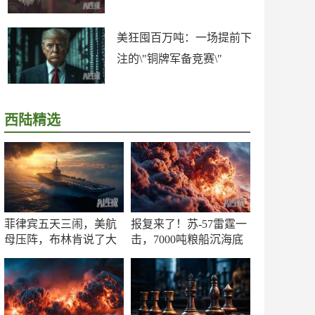
美狂囤百万吨：一场提前下
注的\"铜牌军备竞赛\"
西陆精选
菲律宾五天三闹，美航
报复来了！苏-57雷霆一
母压阵，布林肯说了大
击，7000吨粮船沉海底
实话