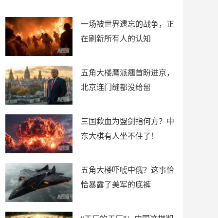
了
裤
一场被世界遗忘的战争，正
在刷新所有人的认知
五角大楼鹰派翘首盼进京，
北京连门缝都没给留
三国歃血为盟剑指何方？中
东大棋有人坐不住了！
五角大楼吓唬中俄？这事恰
恰暴露了美军的底裤