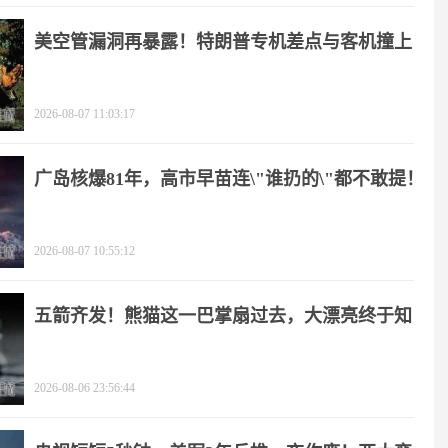
美空管漏洞再暴露！特朗普专机差点与客机撞上
2026-08-07 11:03:17
广岛核爆81年，高市早苗连\"谁扔的\"都不敢提！
2026-08-07 10:55:12
五箭齐发！熊猫这一巴掌扇过去，大漂亮终于知
疼
2026-08-06 23:56:44