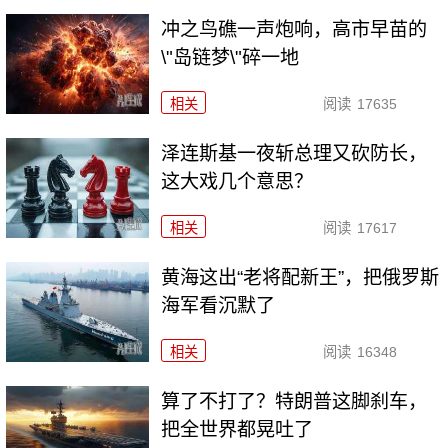
冲之鸟礁一声炮响，高市早苗的
\"岛链梦\"碎一地
相关
阅读
17635
泽连斯基一夜斩总理又砍防长，
这大戏几个意思？
相关
阅读
17617
黄海这出“老将配新王”，把俄罗斯
海军看沉默了
相关
阅读
16348
算了不打了？特朗普这脚刹车，
把全世界都晃吐了