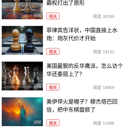
霸权打出了原形
相关
阅读
20195
菲律宾告洋状，中国直接上水
炮：炮灰代价才开始
相关
阅读
19132
美国最狠的反华鹰派，怎么访个
华还委屈上了？
相关
阅读
19069
美伊停火是幌子？穆杰塔巴回
信，把中东棋盘掀了
相关
阅读
17698