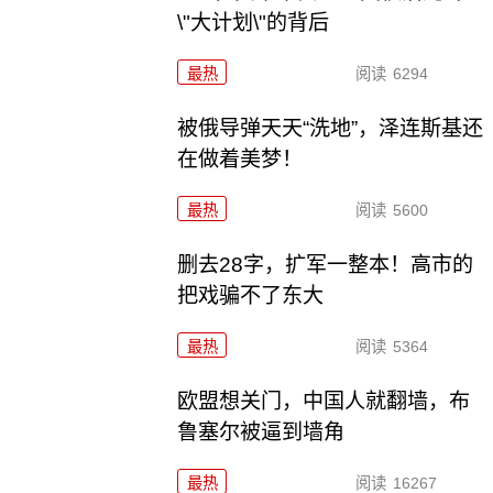
\"大计划\"的背后
最热
阅读
6294
被俄导弹天天“洗地”，泽连斯基还
在做着美梦！
最热
阅读
5600
删去28字，扩军一整本！高市的
把戏骗不了东大
最热
阅读
5364
欧盟想关门，中国人就翻墙，布
鲁塞尔被逼到墙角
最热
阅读
16267