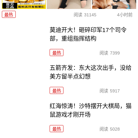
最热
阅读
31145
4小时前
莫迪开大！砸碎印军17个司令
部，重组指挥结构
最热
阅读
7399
五箭齐发：东大这次出手，没给
美方留半点幻想
最热
阅读
5917
红海惊涛！沙特摆开大棋局，猫
鼠游戏才刚开场
最热
阅读
5028