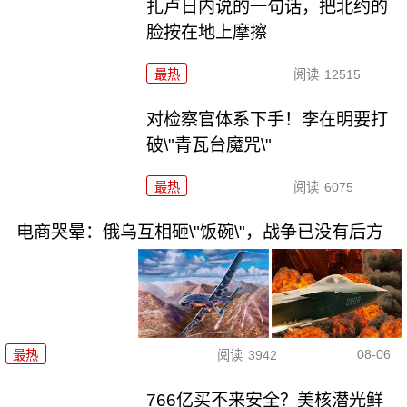
扎卢日内说的一句话，把北约的
脸按在地上摩擦
最热
阅读
12515
对检察官体系下手！李在明要打
破\"青瓦台魔咒\"
最热
阅读
6075
电商哭晕：俄乌互相砸\"饭碗\"，战争已没有后方
08-06
最热
阅读
3942
766亿买不来安全？美核潜光鲜