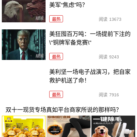
美军“焦虑”吗？
最热
阅读
13673
美狂囤百万吨：一场提前下注的
\"铜牌军备竞赛\"
最热
阅读
9243
美利坚一场电子战演习，把自家
救护机送了命！
最热
阅读
7916
双十一现货专场真如平台商家所说的那样吗？