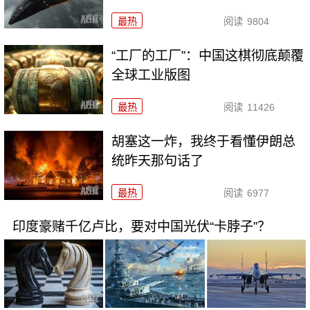
最热
阅读
9804
“工厂的工厂”：中国这棋彻底颠覆
全球工业版图
最热
阅读
11426
胡塞这一炸，我终于看懂伊朗总
统昨天那句话了
最热
阅读
6977
印度豪赌千亿卢比，要对中国光伏“卡脖子”？