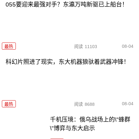
055要迎来最强对手？东瀛万吨新驱已上船台！
08-04
最热
阅读
11103
科幻片照进了现实，东大机器狼驮着武器冲锋！
08-04
最热
阅读
8688
千机压境：俄乌战场上的\"蜂群
\"博弈与东大启示