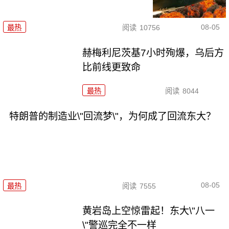
08-05
最热
阅读
10756
赫梅利尼茨基7小时殉爆，乌后方
比前线更致命
最热
阅读
8044
特朗普的制造业\"回流梦\"，为何成了回流东大？
08-05
最热
阅读
7555
黄岩岛上空惊雷起！东大\"八一
\"警巡完全不一样