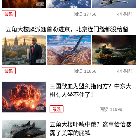
最热
阅读
17756
4小时前
五角大楼鹰派翘首盼进京，北京连门缝都没给留
最热
阅读
11866
4小时前
三国歃血为盟剑指何方？中东大
棋有人坐不住了！
最热
阅读
11999
五角大楼吓唬中俄？这事恰恰暴
露了美军的底裤