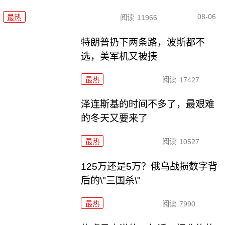
08-06
最热
阅读
11966
特朗普扔下两条路，波斯都不
选，美军机又被揍
最热
阅读
17427
泽连斯基的时间不多了，最艰难
的冬天又要来了
最热
阅读
10527
125万还是5万？俄乌战损数字背
后的\"三国杀\"
最热
阅读
7990