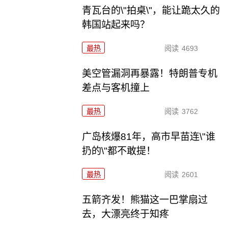
青瓦台的\"拍桌\"，能让跪太久的
韩国站起来吗？
最热
阅读
4693
美空管漏洞再暴露！特朗普专机
差点与客机撞上
最热
阅读
3762
广岛核爆81年，高市早苗连\"谁
扔的\"都不敢提！
最热
阅读
2601
五箭齐发！熊猫这一巴掌扇过
去，大漂亮终于知疼