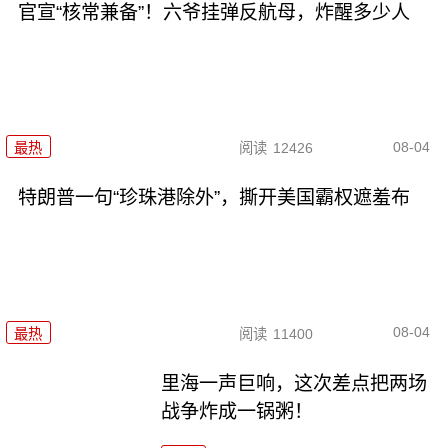
官宣“核常兼备”！六爷挂弹反航母，炸醒多少人
08-04
最热
阅读
12426
特朗普一句“珍珠港除外”，撕开美国霸权遮羞布
08-04
最热
阅读
11400
里海一声巨响，这次差点把两场
战争炸成一锅粥！