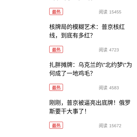
最热
阅读
15455
核牌局的模糊艺术：普京核红
线，到底有多红？
最热
阅读
4723
扎胖摊牌：乌克兰的\"北约梦\"为
何成了一地鸡毛？
最热
阅读
4583
刚刚，普京被逼亮出底牌！俄罗
斯要干大事了！
最热
阅读
15672