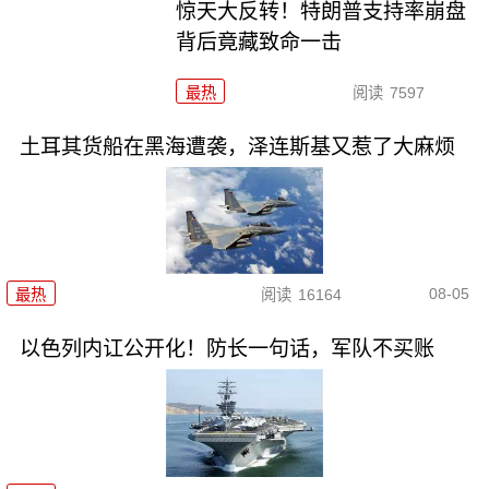
惊天大反转！特朗普支持率崩盘
背后竟藏致命一击
最热
阅读
7597
土耳其货船在黑海遭袭，泽连斯基又惹了大麻烦
08-05
最热
阅读
16164
以色列内讧公开化！防长一句话，军队不买账