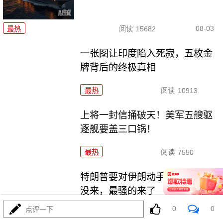
08-03
最热
阅读
15682
一张图让印度陷入死寂，五枚金
牌背后的终极真相
最热
阅读
10913
上将一封信捅破天！美军五艘驱
逐舰要盖三口锅！
最热
阅读
7550
特朗普要对伊朗动手？最狠的还
没来，最骚的来了
0
0
点评一下
最热
阅读
6117