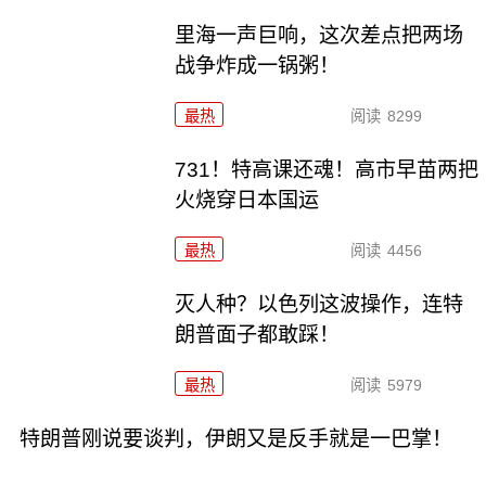
里海一声巨响，这次差点把两场
战争炸成一锅粥！
最热
阅读
8299
731！特高课还魂！高市早苗两把
火烧穿日本国运
最热
阅读
4456
灭人种？以色列这波操作，连特
朗普面子都敢踩！
最热
阅读
5979
特朗普刚说要谈判，伊朗又是反手就是一巴掌！