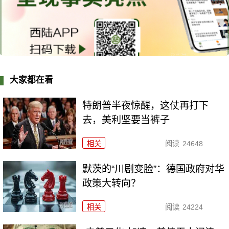
大家都在看
特朗普半夜惊醒，这仗再打下
去，美利坚要当裤子
相关
阅读
24648
默茨的“川剧变脸”：德国政府对华
政策大转向？
相关
阅读
24224