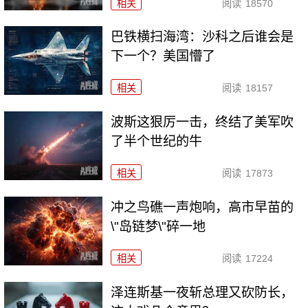
相关
阅读
18570
巴铁横扫海湾：沙科之后谁会是
下一个？美国懵了
相关
阅读
18157
波斯这狠厉一击，终结了美军吹
了半个世纪的牛
相关
阅读
17873
冲之鸟礁一声炮响，高市早苗的
\"岛链梦\"碎一地
相关
阅读
17224
泽连斯基一夜斩总理又砍防长，