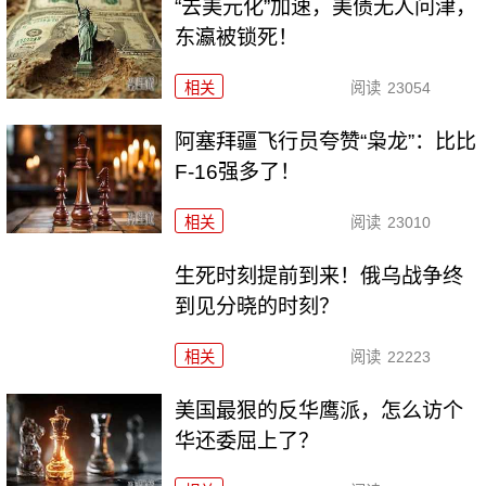
“去美元化”加速，美债无人问津，
东瀛被锁死！
相关
阅读
23054
阿塞拜疆飞行员夸赞“枭龙”：比比
F-16强多了！
相关
阅读
23010
生死时刻提前到来！俄乌战争终
到见分晓的时刻？
相关
阅读
22223
美国最狠的反华鹰派，怎么访个
华还委屈上了？