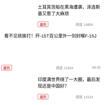
土耳其货船在黑海遭袭，泽连斯
基又惹了大麻烦
最热
阅读
14804
看不见就挨打！歼-15T百公里外一剑封喉F-15J
08-05
最热
阅读
11664
印度满世界绕了一大圈，最后发
现还是中国好？
最热
阅读
11514