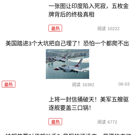
一张图让印度陷入死寂，五枚金
牌背后的终极真相
最热
阅读
10222
美国踏进3个大坑把自己埋了！恐怕一个都爬不出
08-03
最热
阅读
16382
上将一封信捅破天！美军五艘驱
逐舰要盖三口锅！
最热
阅读
6772