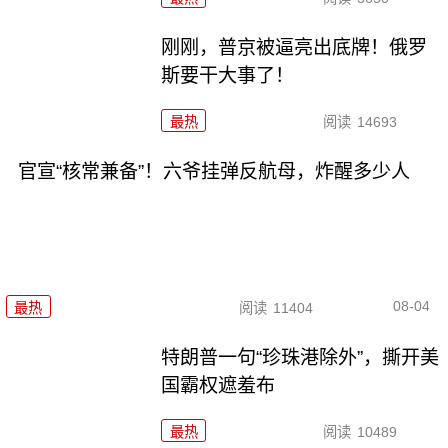
刚刚，普京被逼亮出底牌！俄罗
斯要干大事了！
最热
阅读
14693
官宣“核常兼备”！六爷挂弹反航母，炸醒多少人
08-04
最热
阅读
11404
特朗普一句“珍珠港除外”，撕开美
国霸权遮羞布
最热
阅读
10489