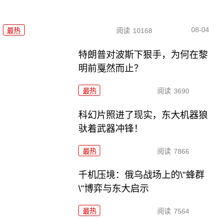
08-04
最热
阅读
10168
特朗普对波斯下狠手，为何在黎
明前戛然而止？
最热
阅读
3690
科幻片照进了现实，东大机器狼
驮着武器冲锋！
最热
阅读
7866
千机压境：俄乌战场上的\"蜂群
\"博弈与东大启示
最热
阅读
7564