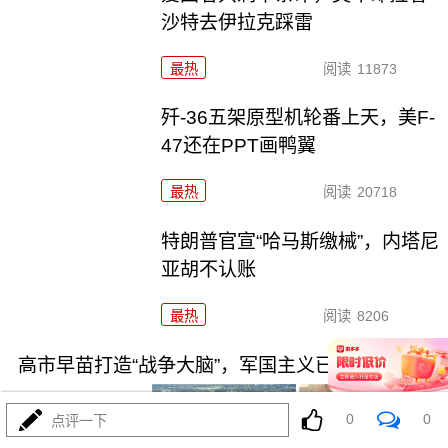
沙特去伊拉克踩雷
最热
阅读
11873
歼-36五架原型机轮番上天，美F-
47还在PPT画鸭翼
最热
阅读
20718
特朗普官宣“哈马斯缴械”，内塔尼
亚胡不认账
最热
阅读
8206
高市早苗打造“战争大脑”，军国主义已进入实操
0
0
点评一下