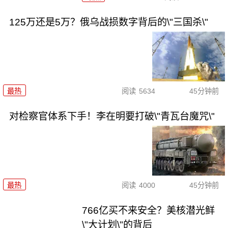
125万还是5万？俄乌战损数字背后的\"三国杀\"
最热
阅读
5634
45分钟前
对检察官体系下手！李在明要打破\"青瓦台魔咒\"
最热
阅读
4000
45分钟前
766亿买不来安全？美核潜光鲜
\"大计划\"的背后