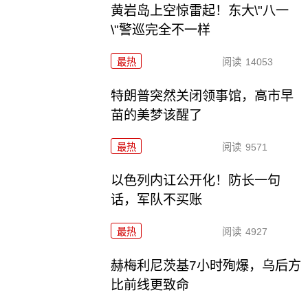
黄岩岛上空惊雷起！东大\"八一
\"警巡完全不一样
最热
阅读
14053
特朗普突然关闭领事馆，高市早
苗的美梦该醒了
最热
阅读
9571
以色列内讧公开化！防长一句
话，军队不买账
最热
阅读
4927
赫梅利尼茨基7小时殉爆，乌后方
比前线更致命