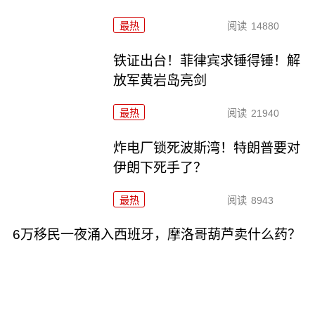
最热
阅读
14880
铁证出台！菲律宾求锤得锤！解
放军黄岩岛亮剑
最热
阅读
21940
炸电厂锁死波斯湾！特朗普要对
伊朗下死手了？
最热
阅读
8943
6万移民一夜涌入西班牙，摩洛哥葫芦卖什么药？