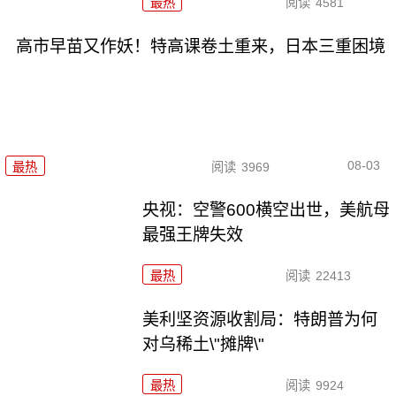
最热
阅读
4581
高市早苗又作妖！特高课卷土重来，日本三重困境
08-03
最热
阅读
3969
央视：空警600横空出世，美航母
最强王牌失效
最热
阅读
22413
美利坚资源收割局：特朗普为何
对乌稀土\"摊牌\"
最热
阅读
9924