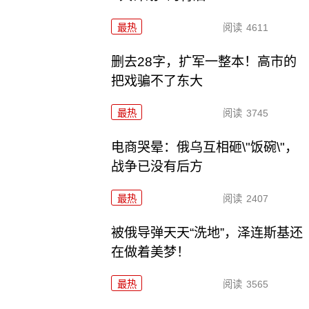
最热
阅读
4611
删去28字，扩军一整本！高市的
把戏骗不了东大
最热
阅读
3745
电商哭晕：俄乌互相砸\"饭碗\"，
战争已没有后方
最热
阅读
2407
被俄导弹天天“洗地”，泽连斯基还
在做着美梦！
最热
阅读
3565