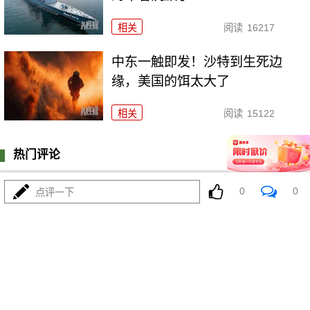
相关
阅读
16217
中东一触即发！沙特到生死边
缘，美国的饵太大了
相关
阅读
15122
热门评论
登陆
0
条评论
0
0
点评一下
我来说两句
更多精彩内容