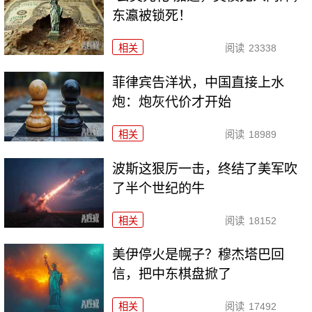
东瀛被锁死！
相关
阅读
23338
菲律宾告洋状，中国直接上水
炮：炮灰代价才开始
相关
阅读
18989
波斯这狠厉一击，终结了美军吹
了半个世纪的牛
相关
阅读
18152
美伊停火是幌子？穆杰塔巴回
信，把中东棋盘掀了
相关
阅读
17492