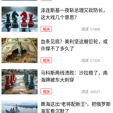
泽连斯基一夜斩总理又砍防长，
这大戏几个意思？
相关
阅读
17488
血条见底？美利坚这艘巨轮，或
许撑不了多久了
相关
阅读
17326
马科斯两线溃败：沙拉稳了，南
海牌被东大刺穿
相关
阅读
16527
黄海这出“老将配新王”，把俄罗斯
海军看沉默了