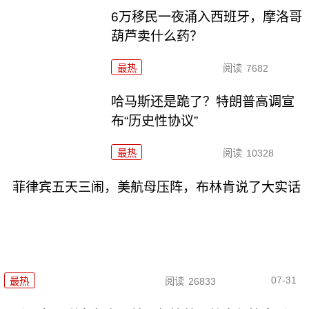
6万移民一夜涌入西班牙，摩洛哥
葫芦卖什么药？
最热
阅读
7682
哈马斯还是跪了？特朗普高调宣
布“历史性协议”
最热
阅读
10328
菲律宾五天三闹，美航母压阵，布林肯说了大实话
07-31
最热
阅读
26833