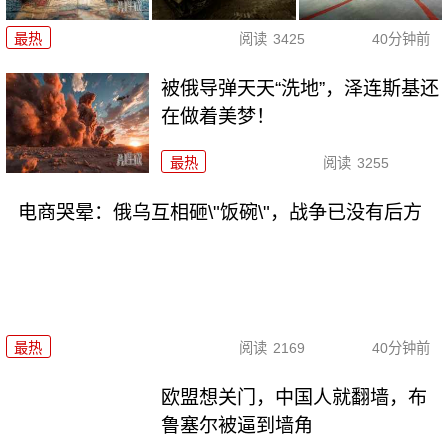
最热
阅读
3425
40分钟前
被俄导弹天天“洗地”，泽连斯基还
在做着美梦！
最热
阅读
3255
电商哭晕：俄乌互相砸\"饭碗\"，战争已没有后方
最热
阅读
2169
40分钟前
欧盟想关门，中国人就翻墙，布
鲁塞尔被逼到墙角