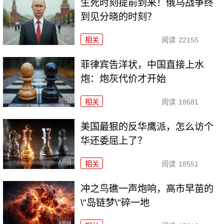
生死时刻提前到来！俄乌战争终
到见分晓的时刻？
相关
阅读
22155
菲律宾告洋状，中国直接上水
炮：炮灰代价才开始
相关
阅读
18681
美国最狠的反华鹰派，怎么访个
华还委屈上了？
相关
阅读
18551
冲之鸟礁一声炮响，高市早苗的
\"岛链梦\"碎一地