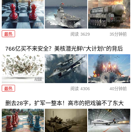
最热
阅读
3629
35分钟前
766亿买不来安全？美核潜光鲜\"大计划\"的背后
最热
阅读
4306
40分钟前
删去28字，扩军一整本！高市的把戏骗不了东大