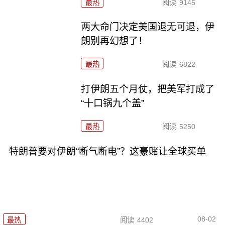
最热
阅读
9145
两大命门决定美国退无可退，伊
朗别再幻想了！
最热
阅读
6822
打伊朗五个月仗，把美军打成了
“十口锅九个盖”
最热
阅读
5250
特朗普要对伊朗“断气断电”？这豪赌让全球买单
08-02
最热
阅读
4402