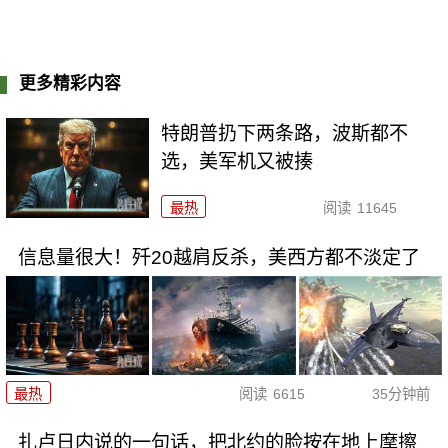
更多精彩内容
特朗普扔下两条路，波斯都不
选，美军机又被揍
最热
阅读
11645
信息量很大！歼20越肩反杀，美西方都不淡定了
最热
阅读
6615
35分钟前
扎卢日内说的一句话，把北约的脸按在地上摩擦