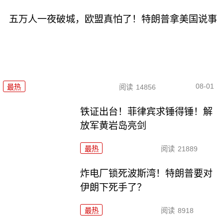
五万人一夜破城，欧盟真怕了！特朗普拿美国说事
08-01
最热
阅读
14856
铁证出台！菲律宾求锤得锤！解
放军黄岩岛亮剑
最热
阅读
21889
炸电厂锁死波斯湾！特朗普要对
伊朗下死手了？
最热
阅读
8918