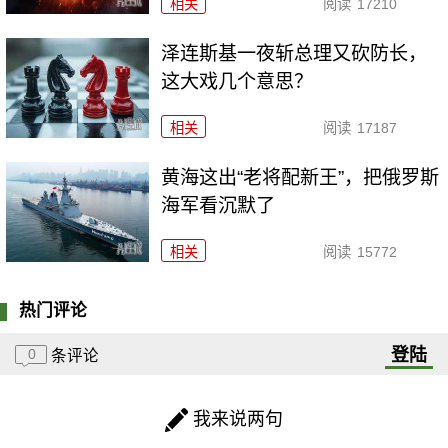
相关
阅读
17210
泽连斯基一夜斩总理又砍防长，
这大戏几个意思？
相关
阅读
17187
黄海这出“老将配新王”，把俄罗斯
海军看沉默了
相关
阅读
15772
热门评论
登陆
0
条评论
我来说两句