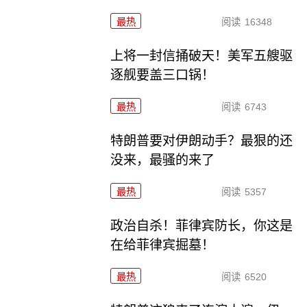
最热
阅读
16348
上将一封信捅破天！美军五艘驱
逐舰要盖三口锅！
最热
阅读
6743
特朗普要对伊朗动手？最狠的还
没来，最骚的来了
最热
阅读
5357
政治自杀！菲律宾防长，你这是
在给菲律宾掘墓！
最热
阅读
6520