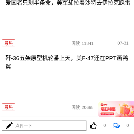
爱国者只剩半条命，美军却拉着沙特去伊拉克踩雷
07-31
最热
阅读
11841
歼-36五架原型机轮番上天，美F-47还在PPT画鸭
翼
07-31
最热
阅读
20668
特朗普官宣“哈马斯缴械”，内塔尼
0
0
点评一下
亚胡不认账