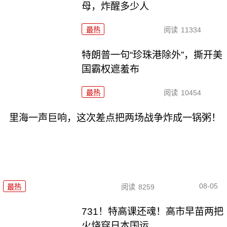
母，炸醒多少人
最热
阅读
11334
特朗普一句“珍珠港除外”，撕开美
国霸权遮羞布
最热
阅读
10454
里海一声巨响，这次差点把两场战争炸成一锅粥！
08-05
最热
阅读
8259
731！特高课还魂！高市早苗两把
火烧穿日本国运