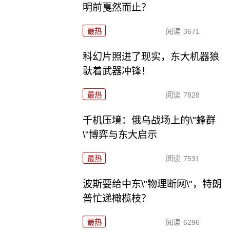
明前戛然而止？
最热
阅读
3671
科幻片照进了现实，东大机器狼
驮着武器冲锋！
最热
阅读
7828
千机压境：俄乌战场上的\"蜂群
\"博弈与东大启示
最热
阅读
7531
波斯要给中东\"物理断网\"，特朗
普忙递橄榄枝？
最热
阅读
6296