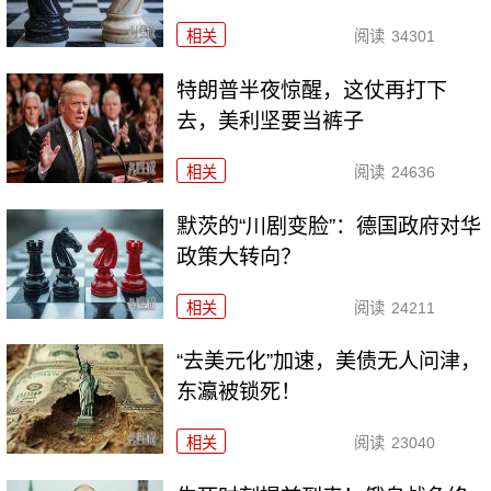
相关
阅读
34301
特朗普半夜惊醒，这仗再打下
去，美利坚要当裤子
相关
阅读
24636
默茨的“川剧变脸”：德国政府对华
政策大转向？
相关
阅读
24211
“去美元化”加速，美债无人问津，
东瀛被锁死！
相关
阅读
23040