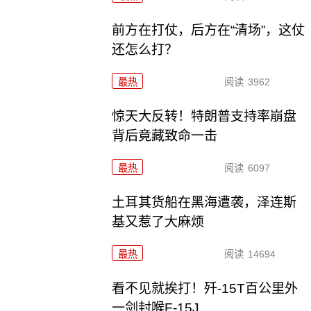
前方在打仗，后方在“清场”，这仗
还怎么打？
最热
阅读
3962
惊天大反转！特朗普支持率崩盘
背后竟藏致命一击
最热
阅读
6097
土耳其货船在黑海遭袭，泽连斯
基又惹了大麻烦
最热
阅读
14694
看不见就挨打！歼-15T百公里外
一剑封喉F-15J