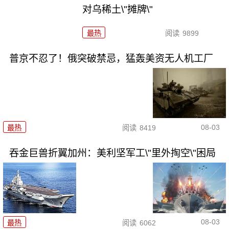
对乌稀土\"摊牌\"
最热
阅读
9899
普京不忍了！俄突破禁忌，猛轰美资无人机工厂
08-03
最热
阅读
8419
吞金巨兽折翼加州：美利坚军工\"里外掏空\"困局
08-03
最热
阅读
6062