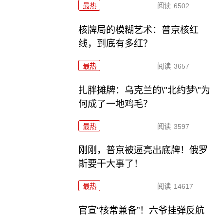
最热
阅读
6502
核牌局的模糊艺术：普京核红
线，到底有多红？
最热
阅读
3657
扎胖摊牌：乌克兰的\"北约梦\"为
何成了一地鸡毛？
最热
阅读
3597
刚刚，普京被逼亮出底牌！俄罗
斯要干大事了！
最热
阅读
14617
官宣“核常兼备”！六爷挂弹反航