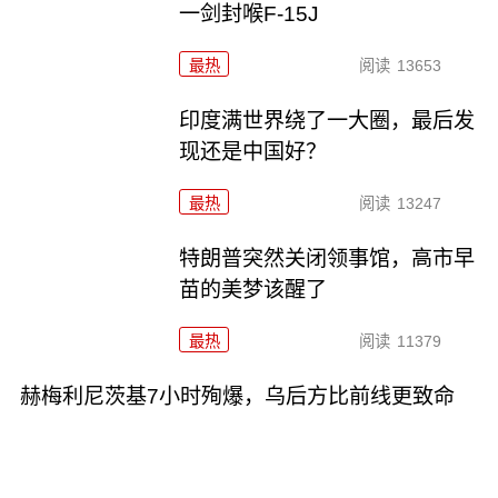
一剑封喉F-15J
最热
阅读
13653
印度满世界绕了一大圈，最后发
现还是中国好？
最热
阅读
13247
特朗普突然关闭领事馆，高市早
苗的美梦该醒了
最热
阅读
11379
赫梅利尼茨基7小时殉爆，乌后方比前线更致命