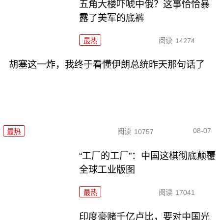
五角大楼吓唬中俄？这事恰恰暴
露了美军的底裤
最热
阅读
14274
胡塞这一炸，我终于看懂伊朗总统昨天那句话了
08-07
最热
阅读
10757
“工厂的工厂”：中国这棋彻底颠覆
全球工业版图
最热
阅读
17041
印度豪赌千亿卢比，要对中国光