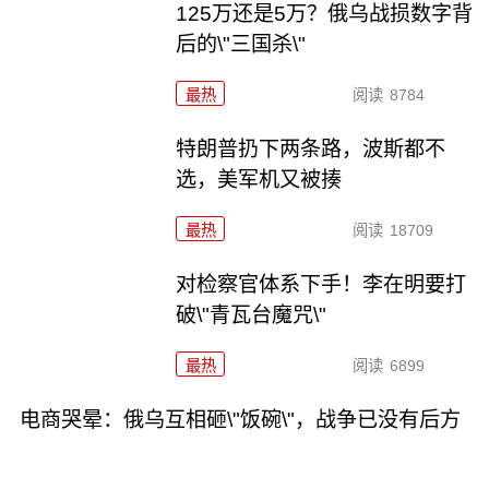
125万还是5万？俄乌战损数字背
后的\"三国杀\"
最热
阅读
8784
特朗普扔下两条路，波斯都不
选，美军机又被揍
最热
阅读
18709
对检察官体系下手！李在明要打
破\"青瓦台魔咒\"
最热
阅读
6899
电商哭晕：俄乌互相砸\"饭碗\"，战争已没有后方