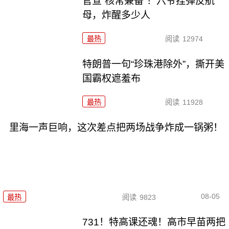
官宣“核常兼备”！六爷挂弹反航
母，炸醒多少人
最热
阅读
12974
特朗普一句“珍珠港除外”，撕开美
国霸权遮羞布
最热
阅读
11928
里海一声巨响，这次差点把两场战争炸成一锅粥！
08-05
最热
阅读
9823
731！特高课还魂！高市早苗两把