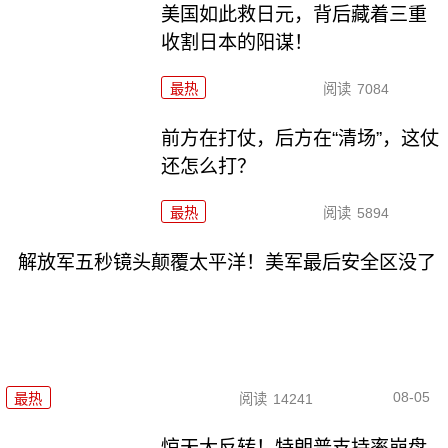
美国如此救日元，背后藏着三重
收割日本的阳谋！
最热
阅读
7084
前方在打仗，后方在“清场”，这仗
还怎么打？
最热
阅读
5894
解放军五秒镜头颠覆太平洋！美军最后安全区没了
08-05
最热
阅读
14241
惊天大反转！特朗普支持率崩盘