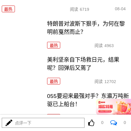
08-04
最热
阅读
6719
特朗普对波斯下狠手，为何在黎
明前戛然而止？
最热
阅读
4963
美利坚亲自下场救日元，结果
呢？回弹后又蔫了
最热
阅读
12702
055要迎来最强对手？东瀛万吨新
驱已上船台！
最热
阅读
11616
0
0
点评一下