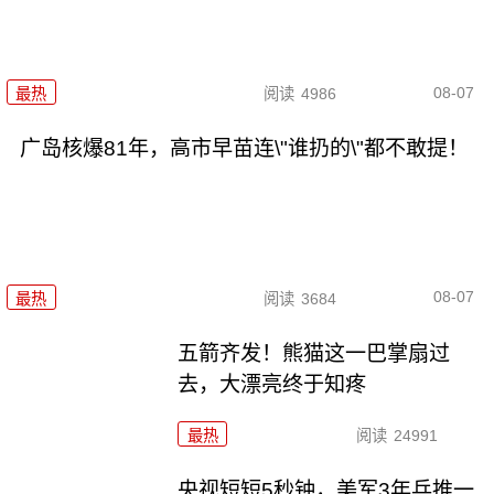
08-07
最热
阅读
4986
广岛核爆81年，高市早苗连\"谁扔的\"都不敢提！
08-07
最热
阅读
3684
五箭齐发！熊猫这一巴掌扇过
去，大漂亮终于知疼
最热
阅读
24991
央视短短5秒钟，美军3年兵推一