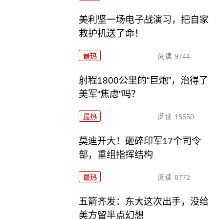
美利坚一场电子战演习，把自家
救护机送了命！
最热
阅读
9744
射程1800公里的“巨炮”，治得了
美军“焦虑”吗？
最热
阅读
15550
莫迪开大！砸碎印军17个司令
部，重组指挥结构
最热
阅读
8772
五箭齐发：东大这次出手，没给
美方留半点幻想