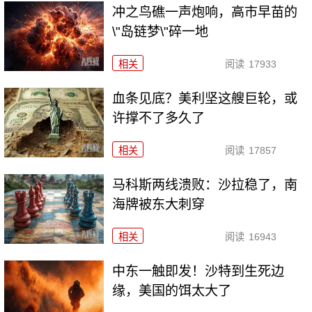
冲之鸟礁一声炮响，高市早苗的
\"岛链梦\"碎一地
相关
阅读
17933
血条见底？美利坚这艘巨轮，或
许撑不了多久了
相关
阅读
17857
马科斯两线溃败：沙拉稳了，南
海牌被东大刺穿
相关
阅读
16943
中东一触即发！沙特到生死边
缘，美国的饵太大了