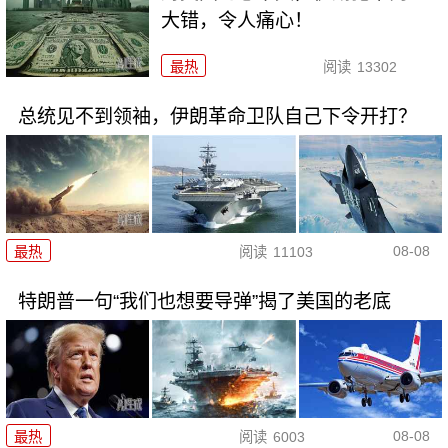
大错，令人痛心！
最热
阅读
13302
总统见不到领袖，伊朗革命卫队自己下令开打？
08-08
最热
阅读
11103
特朗普一句“我们也想要导弹”揭了美国的老底
08-08
最热
阅读
6003