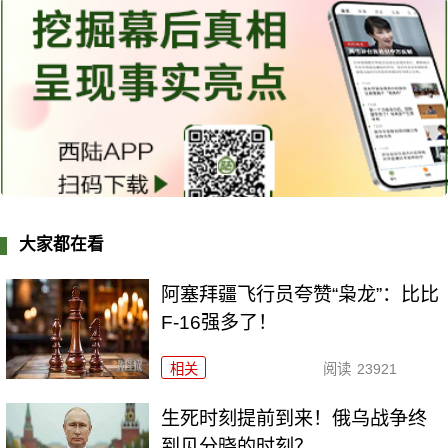
大家都在看
阿塞拜疆飞行员夸赞“枭龙”：比比
F-16强多了！
相关
阅读
23921
生死时刻提前到来！俄乌战争终
到见分晓的时刻？