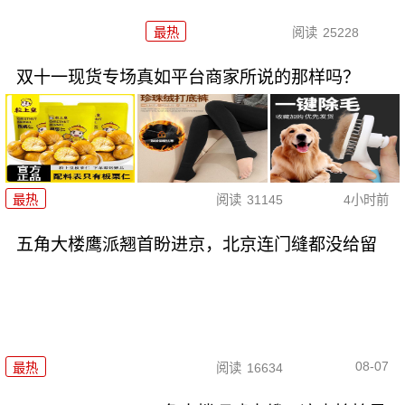
最热
阅读
25228
双十一现货专场真如平台商家所说的那样吗？
最热
阅读
31145
4小时前
五角大楼鹰派翘首盼进京，北京连门缝都没给留
08-07
最热
阅读
16634