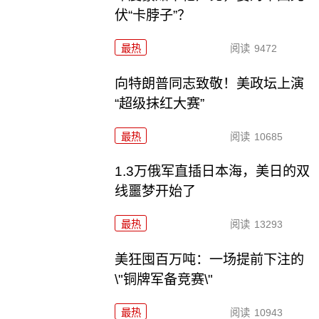
伏“卡脖子”？
最热
阅读
9472
向特朗普同志致敬！美政坛上演
“超级抹红大赛”
最热
阅读
10685
1.3万俄军直插日本海，美日的双
线噩梦开始了
最热
阅读
13293
美狂囤百万吨：一场提前下注的
\"铜牌军备竞赛\"
最热
阅读
10943