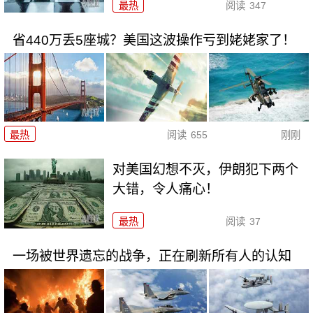
最热
阅读
347
省440万丢5座城？美国这波操作亏到姥姥家了！
最热
阅读
655
刚刚
对美国幻想不灭，伊朗犯下两个
大错，令人痛心！
最热
阅读
37
一场被世界遗忘的战争，正在刷新所有人的认知