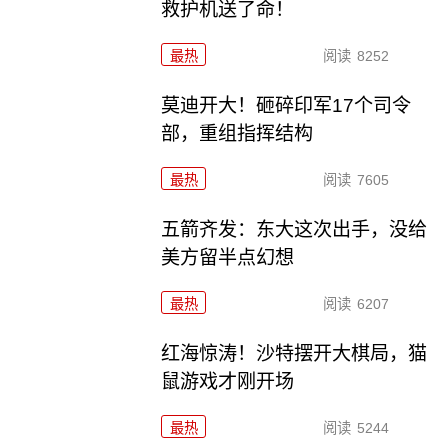
救护机送了命！
最热
阅读
8252
莫迪开大！砸碎印军17个司令
部，重组指挥结构
最热
阅读
7605
五箭齐发：东大这次出手，没给
美方留半点幻想
最热
阅读
6207
红海惊涛！沙特摆开大棋局，猫
鼠游戏才刚开场
最热
阅读
5244