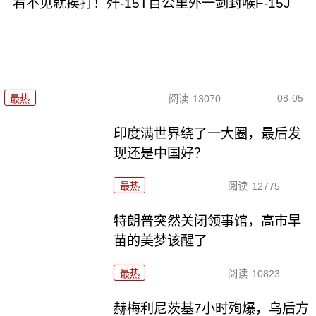
看不见就挨打！歼-15T百公里外一剑封喉F-15J
08-05
最热
阅读
13070
印度满世界绕了一大圈，最后发
现还是中国好？
最热
阅读
12775
特朗普突然关闭领事馆，高市早
苗的美梦该醒了
最热
阅读
10823
赫梅利尼茨基7小时殉爆，乌后方