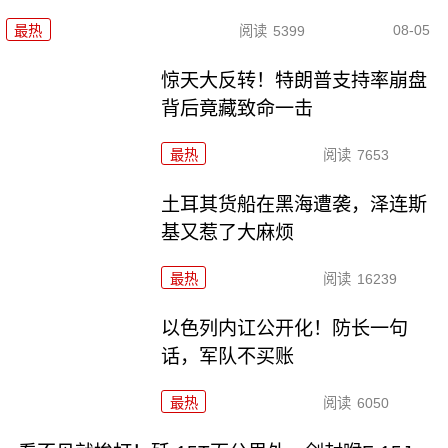
08-05
最热
阅读
5399
惊天大反转！特朗普支持率崩盘
背后竟藏致命一击
最热
阅读
7653
土耳其货船在黑海遭袭，泽连斯
基又惹了大麻烦
最热
阅读
16239
以色列内讧公开化！防长一句
话，军队不买账
最热
阅读
6050