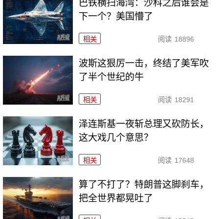
巴铁横扫海湾：沙科之后谁会是
下一个？美国懵了
相关
阅读
18896
波斯这狠厉一击，终结了美军吹
了半个世纪的牛
相关
阅读
18291
泽连斯基一夜斩总理又砍防长，
这大戏几个意思？
相关
阅读
17648
算了不打了？特朗普这脚刹车，
把全世界都晃吐了