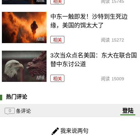
相关
阅读
15745
中东一触即发！沙特到生死边
缘，美国的饵太大了
相关
阅读
15272
3次当众点名美国：东大在联合国
替中东讨公道
相关
阅读
15009
热门评论
登陆
0
条评论
我来说两句