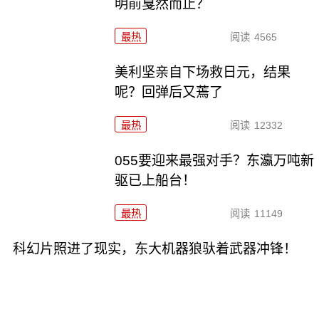
明前戛然而止？
最热
阅读
4565
美利坚亲自下场救日元，结果
呢？回弹后又蔫了
最热
阅读
12332
055要迎来最强对手？东瀛万吨新
驱已上船台！
最热
阅读
11149
科幻片照进了现实，东大机器狼驮着武器冲锋！