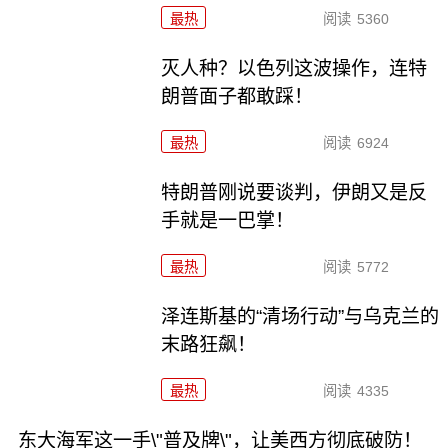
最热
阅读
5360
灭人种？以色列这波操作，连特
朗普面子都敢踩！
最热
阅读
6924
特朗普刚说要谈判，伊朗又是反
手就是一巴掌！
最热
阅读
5772
泽连斯基的“清场行动”与乌克兰的
末路狂飙！
最热
阅读
4335
东大海军这一手\"普及牌\"，让美西方彻底破防！