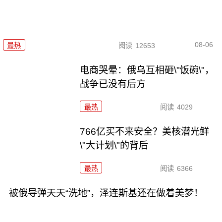
08-06
最热
阅读
12653
电商哭晕：俄乌互相砸\"饭碗\"，
战争已没有后方
最热
阅读
4029
766亿买不来安全？美核潜光鲜
\"大计划\"的背后
最热
阅读
6366
被俄导弹天天“洗地”，泽连斯基还在做着美梦！