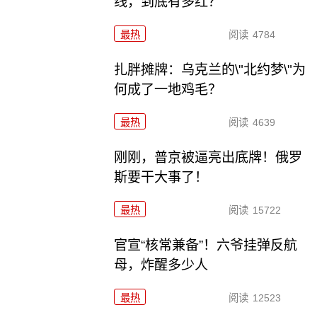
线，到底有多红？
最热
阅读
4784
扎胖摊牌：乌克兰的\"北约梦\"为
何成了一地鸡毛？
最热
阅读
4639
刚刚，普京被逼亮出底牌！俄罗
斯要干大事了！
最热
阅读
15722
官宣“核常兼备”！六爷挂弹反航
母，炸醒多少人
最热
阅读
12523