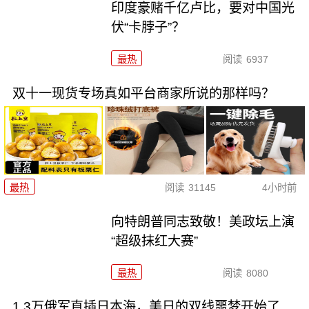
印度豪赌千亿卢比，要对中国光
伏“卡脖子”？
最热
阅读
6937
双十一现货专场真如平台商家所说的那样吗？
最热
阅读
31145
4小时前
向特朗普同志致敬！美政坛上演
“超级抹红大赛”
最热
阅读
8080
1.3万俄军直插日本海，美日的双线噩梦开始了