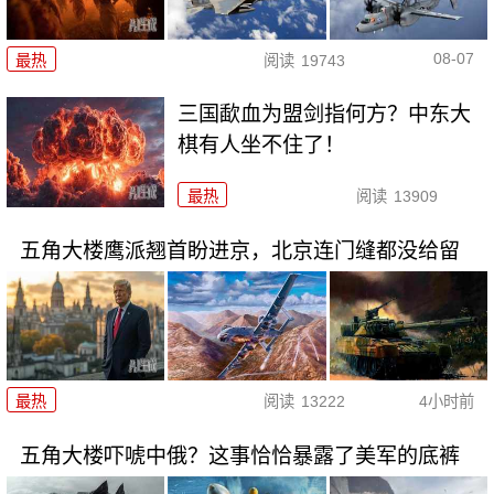
08-07
最热
阅读
19743
三国歃血为盟剑指何方？中东大
棋有人坐不住了！
最热
阅读
13909
五角大楼鹰派翘首盼进京，北京连门缝都没给留
最热
阅读
13222
4小时前
五角大楼吓唬中俄？这事恰恰暴露了美军的底裤