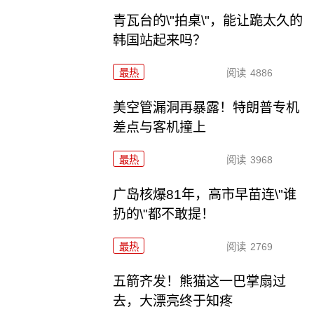
青瓦台的\"拍桌\"，能让跪太久的
韩国站起来吗？
最热
阅读
4886
美空管漏洞再暴露！特朗普专机
差点与客机撞上
最热
阅读
3968
广岛核爆81年，高市早苗连\"谁
扔的\"都不敢提！
最热
阅读
2769
五箭齐发！熊猫这一巴掌扇过
去，大漂亮终于知疼