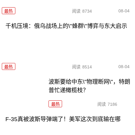
08-04
最热
阅读
8734
千机压境：俄乌战场上的\"蜂群\"博弈与东大启示
08-04
最热
阅读
8514
波斯要给中东\"物理断网\"，特朗
普忙递橄榄枝？
最热
阅读
7186
F-35真被波斯导弹端了！美军这次到底输在哪