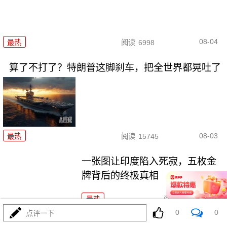
08-04
最热
阅读
6998
算了不打了？特朗普这脚刹车，把全世界都晃吐了
08-03
最热
阅读
15745
一张图让印度陷入死寂，五枚金
牌背后的终极真相
最热
阅读
10949
0
0
点评一下
上将一封信捅破天！美军五艘驱逐舰要盖三口锅！