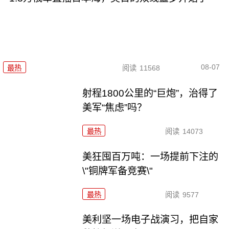
08-07
最热
阅读
11568
射程1800公里的“巨炮”，治得了
美军“焦虑”吗？
最热
阅读
14073
美狂囤百万吨：一场提前下注的
\"铜牌军备竞赛\"
最热
阅读
9577
美利坚一场电子战演习，把自家