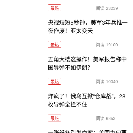
最热
阅读
23239
央视短短5秒钟，美军3年兵推一
夜作废！亚太变天
最热
阅读
19100
五角大楼这操作！美军报告称中
国导弹不如伊朗？
最热
阅读
10040
炸疯了！俄乌互掀“仓库战”，28
枚导弹全拦不住
最热
阅读
6853