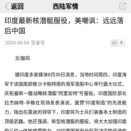
返回
西陆军情
印度最新核潜艇服役，美嘲讽：远远落
后中国
小
大
2024-09-04
百家号
文/御风
据印度多家媒体8月30日消息，当地时间周四，印度海
军于该国南部维沙卡帕特南的海军造船中心举行盛大仪式，
庆祝最新一艘战略核潜艇“阿里加特”号服役。印度国防部长
拉杰纳特-辛格在现场发表演说，盛赞“印度制造”的先进能
力，指出在莫迪的领导下，印度将为士兵们装备本土制造的
顶级武器。他还强调，新型核潜艇的服役，将大大加强印度
的三位一体核威慑能力，对印度国家安全起到决定性促进作