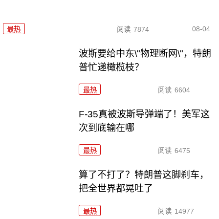
08-04
最热
阅读
7874
波斯要给中东\"物理断网\"，特朗
普忙递橄榄枝？
最热
阅读
6604
F-35真被波斯导弹端了！美军这
次到底输在哪
最热
阅读
6475
算了不打了？特朗普这脚刹车，
把全世界都晃吐了
最热
阅读
14977