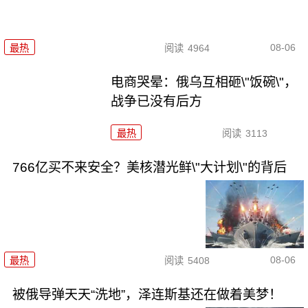
08-06
最热
阅读
4964
电商哭晕：俄乌互相砸\"饭碗\"，
战争已没有后方
最热
阅读
3113
766亿买不来安全？美核潜光鲜\"大计划\"的背后
08-06
最热
阅读
5408
被俄导弹天天“洗地”，泽连斯基还在做着美梦！