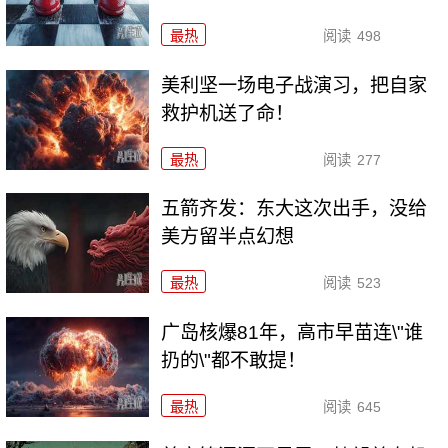
最热
阅读
498
美利坚一场电子战演习，把自家
救护机送了命！
最热
阅读
277
五箭齐发：东大这次出手，没给
美方留半点幻想
最热
阅读
523
广岛核爆81年，高市早苗连\"谁
扔的\"都不敢提！
最热
阅读
645