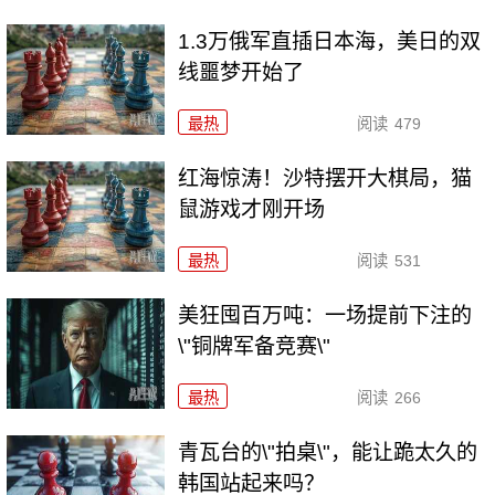
1.3万俄军直插日本海，美日的双
线噩梦开始了
最热
阅读
479
红海惊涛！沙特摆开大棋局，猫
鼠游戏才刚开场
最热
阅读
531
美狂囤百万吨：一场提前下注的
\"铜牌军备竞赛\"
最热
阅读
266
青瓦台的\"拍桌\"，能让跪太久的
韩国站起来吗？