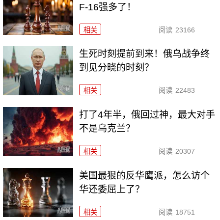
F-16强多了！
相关
阅读
23166
生死时刻提前到来！俄乌战争终
到见分晓的时刻？
相关
阅读
22483
打了4年半，俄回过神，最大对手
不是乌克兰？
相关
阅读
20307
美国最狠的反华鹰派，怎么访个
华还委屈上了？
相关
阅读
18751