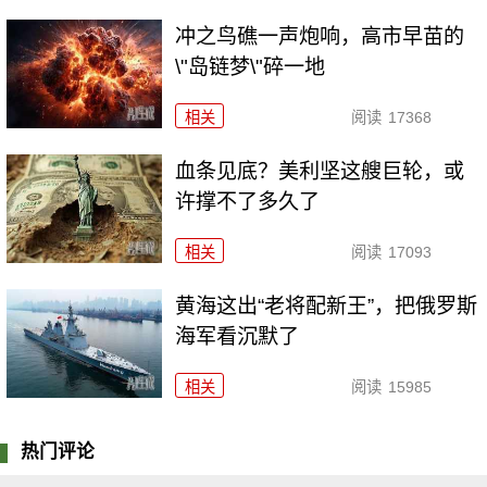
冲之鸟礁一声炮响，高市早苗的
\"岛链梦\"碎一地
相关
阅读
17368
血条见底？美利坚这艘巨轮，或
许撑不了多久了
相关
阅读
17093
黄海这出“老将配新王”，把俄罗斯
海军看沉默了
相关
阅读
15985
热门评论