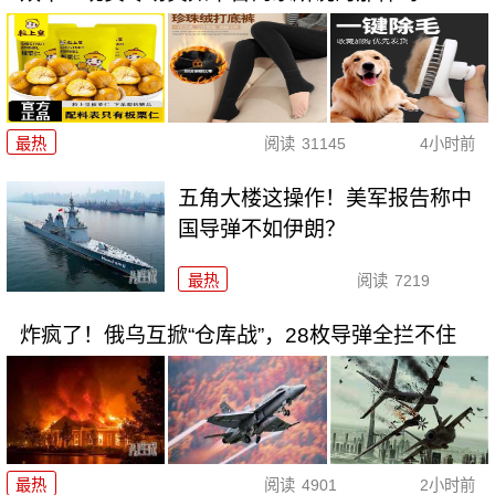
最热
阅读
31145
4小时前
五角大楼这操作！美军报告称中
国导弹不如伊朗？
最热
阅读
7219
炸疯了！俄乌互掀“仓库战”，28枚导弹全拦不住
最热
阅读
4901
2小时前