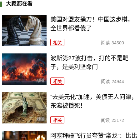
大家都在看
美国对盟友捅刀！中国这步棋，
全世界都看傻了
相关
阅读
34500
波斯第27波打击，打的不是靶
子，是美利坚命门
相关
阅读
24944
“去美元化”加速，美债无人问津，
东瀛被锁死！
相关
阅读
23172
阿塞拜疆飞行员夸赞“枭龙”：比比