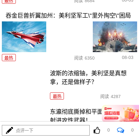
08-03
最热
阅读
8684
吞金巨兽折翼加州：美利坚军工\"里外掏空\"困局
08-03
最热
阅读
6350
波斯的浓缩铀，美利坚是真想
拿，还是做样子？
最热
阅读
4287
东瀛彻底撕掉和平面具，公然发
射进攻性武器！
0
0
点评一下
最热
阅读
11121