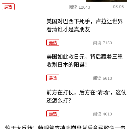
08-05
最热
阅读
12643
美国对巴西下死手，卢拉让世界
看清谁才是真朋友
最热
阅读
7150
美国如此救日元，背后藏着三重
收割日本的阳谋！
最热
阅读
5613
前方在打仗，后方在“清场”，这仗
还怎么打？
最热
阅读
4619
惊天大反转！特朗普支持率崩盘背后竟藏致命一击