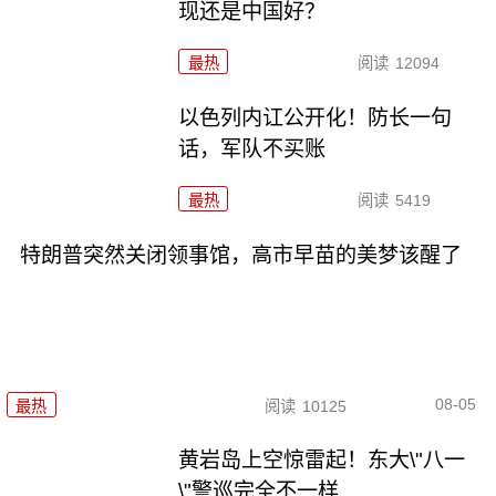
现还是中国好？
最热
阅读
12094
以色列内讧公开化！防长一句
话，军队不买账
最热
阅读
5419
特朗普突然关闭领事馆，高市早苗的美梦该醒了
08-05
最热
阅读
10125
黄岩岛上空惊雷起！东大\"八一
\"警巡完全不一样