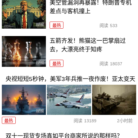
美空管漏洞再暴露！特朗普专机
差点与客机撞上
最热
阅读
533
五箭齐发！熊猫这一巴掌扇过
去，大漂亮终于知疼
最热
阅读
18037
央视短短5秒钟，美军3年兵推一夜作废！亚太变天
最热
阅读
13189
2小时前
双十一现货专场真如平台商家所说的那样吗？