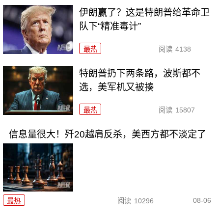
伊朗赢了？这是特朗普给革命卫
队下“精准毒计”
最热
阅读
4138
特朗普扔下两条路，波斯都不
选，美军机又被揍
最热
阅读
15807
信息量很大！歼20越肩反杀，美西方都不淡定了
08-06
最热
阅读
10296