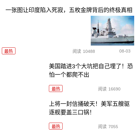
一张图让印度陷入死寂，五枚金牌背后的终极真相
08-03
最热
阅读
10488
美国踏进3个大坑把自己埋了！恐
怕一个都爬不出
最热
阅读
16690
上将一封信捅破天！美军五艘驱
逐舰要盖三口锅！
最热
阅读
7055