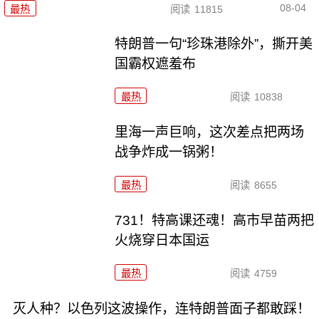
08-04
最热
阅读
11815
特朗普一句“珍珠港除外”，撕开美
国霸权遮羞布
最热
阅读
10838
里海一声巨响，这次差点把两场
战争炸成一锅粥！
最热
阅读
8655
731！特高课还魂！高市早苗两把
火烧穿日本国运
最热
阅读
4759
灭人种？以色列这波操作，连特朗普面子都敢踩！