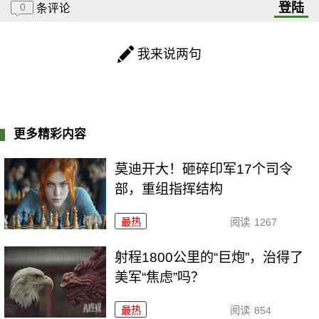
登陆
0
条评论
我来说两句
更多精彩内容
莫迪开大！砸碎印军17个司令
部，重组指挥结构
最热
阅读
1267
射程1800公里的“巨炮”，治得了
美军“焦虑”吗？
最热
阅读
854