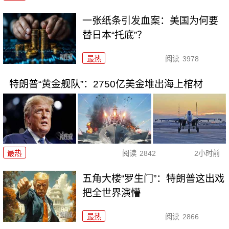
一张纸条引发血案：美国为何要
替日本“托底”？
最热
阅读
3978
特朗普“黄金舰队”：2750亿美金堆出海上棺材
最热
阅读
2842
2小时前
五角大楼“罗生门”：特朗普这出戏
把全世界演懵
最热
阅读
2866