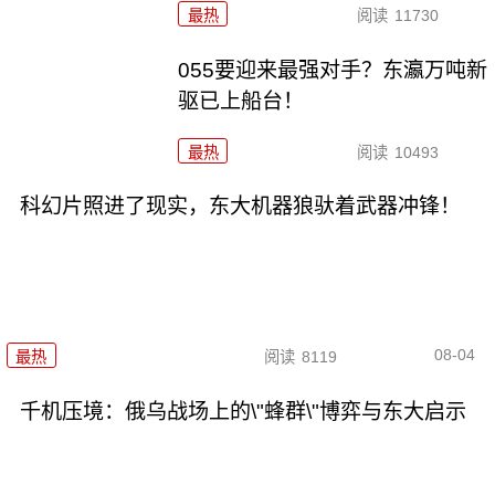
最热
阅读
11730
055要迎来最强对手？东瀛万吨新
驱已上船台！
最热
阅读
10493
科幻片照进了现实，东大机器狼驮着武器冲锋！
08-04
最热
阅读
8119
千机压境：俄乌战场上的\"蜂群\"博弈与东大启示