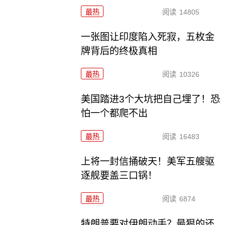
最热
阅读
14805
一张图让印度陷入死寂，五枚金
牌背后的终极真相
最热
阅读
10326
美国踏进3个大坑把自己埋了！恐
怕一个都爬不出
最热
阅读
16483
上将一封信捅破天！美军五艘驱
逐舰要盖三口锅！
最热
阅读
6874
特朗普要对伊朗动手？最狠的还