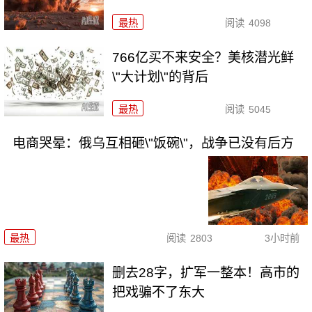
最热
阅读
4098
766亿买不来安全？美核潜光鲜
\"大计划\"的背后
最热
阅读
5045
电商哭晕：俄乌互相砸\"饭碗\"，战争已没有后方
最热
阅读
2803
3小时前
删去28字，扩军一整本！高市的
把戏骗不了东大