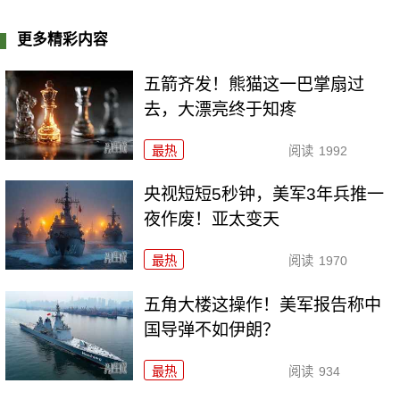
更多精彩内容
五箭齐发！熊猫这一巴掌扇过
去，大漂亮终于知疼
最热
阅读
1992
央视短短5秒钟，美军3年兵推一
夜作废！亚太变天
最热
阅读
1970
五角大楼这操作！美军报告称中
国导弹不如伊朗？
最热
阅读
934