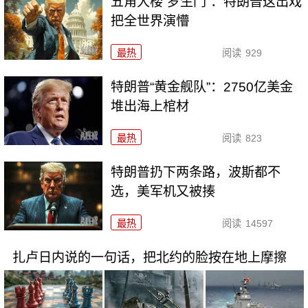
五角大楼“罗生门”：特朗普这出戏
把全世界演懵
最热
阅读
929
特朗普“黄金舰队”：2750亿美金
堆出海上棺材
最热
阅读
823
特朗普扔下两条路，波斯都不
选，美军机又被揍
最热
阅读
14597
扎卢日内说的一句话，把北约的脸按在地上摩擦