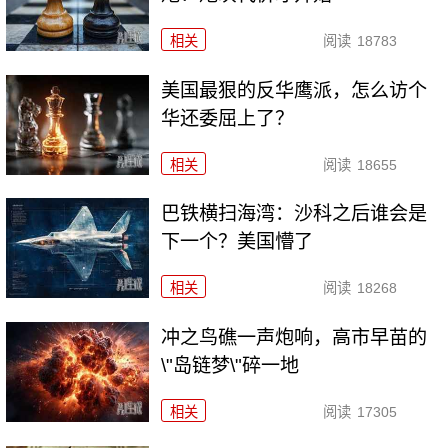
相关
阅读
18783
美国最狠的反华鹰派，怎么访个
华还委屈上了？
相关
阅读
18655
巴铁横扫海湾：沙科之后谁会是
下一个？美国懵了
相关
阅读
18268
冲之鸟礁一声炮响，高市早苗的
\"岛链梦\"碎一地
相关
阅读
17305