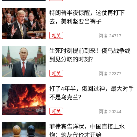
特朗普半夜惊醒，这仗再打下
去，美利坚要当裤子
相关
阅读
24717
生死时刻提前到来！俄乌战争终
到见分晓的时刻？
相关
阅读
22377
打了4年半，俄回过神，最大对手
不是乌克兰？
相关
阅读
20244
菲律宾告洋状，中国直接上水
炮：炮灰代价才开始