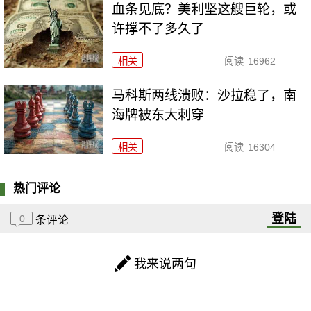
血条见底？美利坚这艘巨轮，或
许撑不了多久了
相关
阅读
16962
马科斯两线溃败：沙拉稳了，南
海牌被东大刺穿
相关
阅读
16304
热门评论
登陆
0
条评论
我来说两句