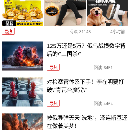
最热
阅读
31145
4小时前
125万还是5万？俄乌战损数字背
后的\"三国杀\"
最热
阅读
6451
对检察官体系下手！李在明要打
破\"青瓦台魔咒\"
最热
阅读
4464
被俄导弹天天“洗地”，泽连斯基还
在做着美梦！