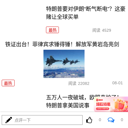
特朗普要对伊朗“断气断电”？这豪
赌让全球买单
最热
阅读
4529
铁证出台！菲律宾求锤得锤！解放军黄岩岛亮剑
08-01
最热
阅读
22082
五万人一夜破城，欧盟真怕了！
特朗普拿美国说事
最热
阅读
14962
0
0
点评一下