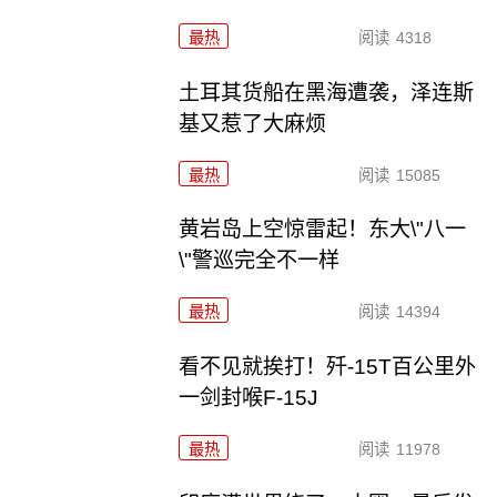
最热
阅读
4318
土耳其货船在黑海遭袭，泽连斯
基又惹了大麻烦
最热
阅读
15085
黄岩岛上空惊雷起！东大\"八一
\"警巡完全不一样
最热
阅读
14394
看不见就挨打！歼-15T百公里外
一剑封喉F-15J
最热
阅读
11978