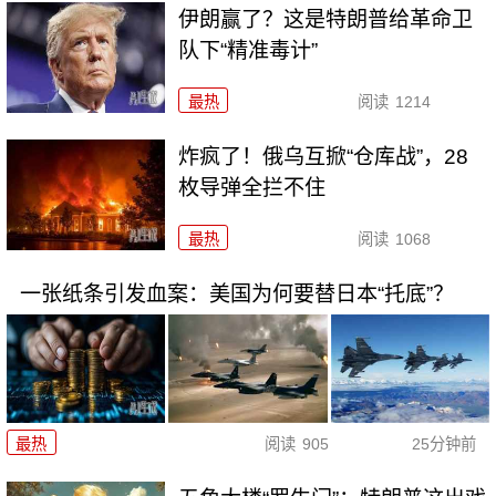
伊朗赢了？这是特朗普给革命卫
队下“精准毒计”
最热
阅读
1214
炸疯了！俄乌互掀“仓库战”，28
枚导弹全拦不住
最热
阅读
1068
一张纸条引发血案：美国为何要替日本“托底”？
最热
阅读
905
25分钟前