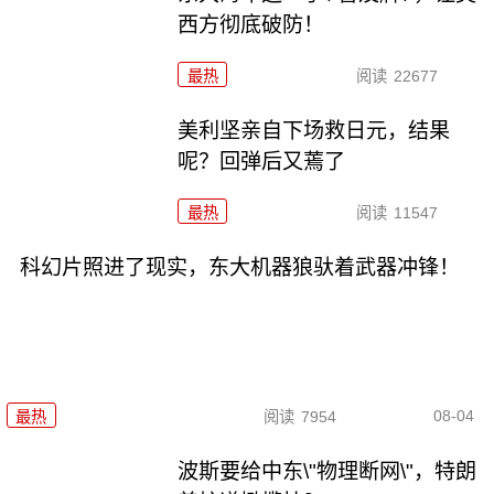
西方彻底破防！
最热
阅读
22677
美利坚亲自下场救日元，结果
呢？回弹后又蔫了
最热
阅读
11547
科幻片照进了现实，东大机器狼驮着武器冲锋！
08-04
最热
阅读
7954
波斯要给中东\"物理断网\"，特朗