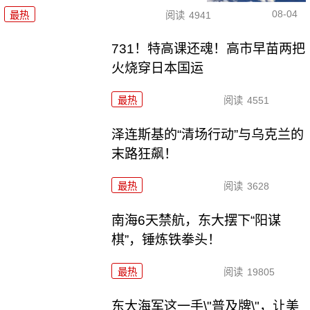
08-04
最热
阅读
4941
731！特高课还魂！高市早苗两把
火烧穿日本国运
最热
阅读
4551
泽连斯基的“清场行动”与乌克兰的
末路狂飙！
最热
阅读
3628
南海6天禁航，东大摆下“阳谋
棋”，锤炼铁拳头！
最热
阅读
19805
东大海军这一手\"普及牌\"，让美