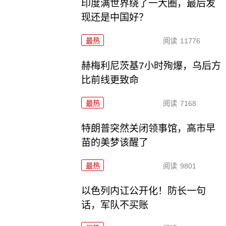
印度满世界绕了一大圈，最后发
现还是中国好？
最热
阅读
11776
赫梅利尼茨基7小时殉爆，乌后方
比前线更致命
最热
阅读
7168
特朗普突然关闭领事馆，高市早
苗的美梦该醒了
最热
阅读
9801
以色列内讧公开化！防长一句
话，军队不买账