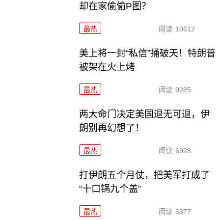
却在家偷偷P图？
最热
阅读
10612
美上将一封“私信”捅破天！特朗普
被架在火上烤
最热
阅读
9285
两大命门决定美国退无可退，伊
朗别再幻想了！
最热
阅读
6928
打伊朗五个月仗，把美军打成了
“十口锅九个盖”
最热
阅读
5377