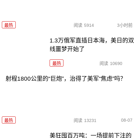
最热
阅读
5914
3小时前
1.3万俄军直插日本海，美日的双
线噩梦开始了
最热
阅读
10690
射程1800公里的“巨炮”，治得了美军“焦虑”吗？
08-07
最热
阅读
13231
美狂囤百万吨：一场提前下注的