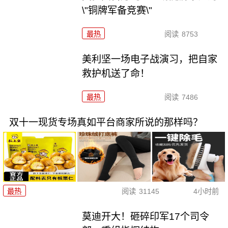
\"铜牌军备竞赛\"
最热
阅读
8753
美利坚一场电子战演习，把自家
救护机送了命！
最热
阅读
7486
双十一现货专场真如平台商家所说的那样吗？
最热
阅读
31145
4小时前
莫迪开大！砸碎印军17个司令