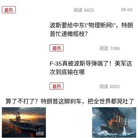
08-04
最热
阅读
8425
波斯要给中东\"物理断网\"，特朗
普忙递橄榄枝？
最热
阅读
7095
F-35真被波斯导弹端了！美军这
次到底输在哪
最热
阅读
6932
算了不打了？特朗普这脚刹车，把全世界都晃吐了