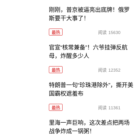
刚刚，普京被逼亮出底牌！俄罗
斯要干大事了！
最热
阅读
15630
官宣“核常兼备”！六爷挂弹反航
母，炸醒多少人
最热
阅读
12352
特朗普一句“珍珠港除外”，撕开美
国霸权遮羞布
最热
阅读
11361
里海一声巨响，这次差点把两场
战争炸成一锅粥！