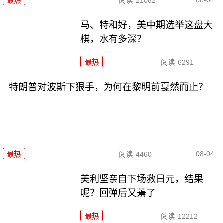
最热
阅读
21062
马、特和好，美中期选举这盘大
棋，水有多深？
最热
阅读
6291
特朗普对波斯下狠手，为何在黎明前戛然而止？
08-04
最热
阅读
4460
美利坚亲自下场救日元，结果
呢？回弹后又蔫了
最热
阅读
12212