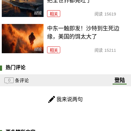
把全世界都晃吐了
相关
阅读
15619
中东一触即发！沙特到生死边
缘，美国的饵太大了
相关
阅读
15211
热门评论
登陆
0
条评论
我来说两句