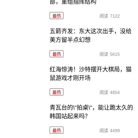
部，重组指挥结构
最热
阅读
7122
五箭齐发：东大这次出手，没给
美方留半点幻想
最热
阅读
5615
红海惊涛！沙特摆开大棋局，猫
鼠游戏才刚开场
最热
阅读
4854
青瓦台的\"拍桌\"，能让跪太久的
韩国站起来吗？
最热
阅读
4499