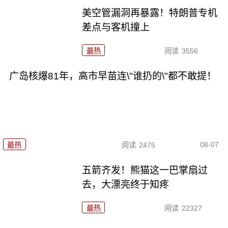
美空管漏洞再暴露！特朗普专机
差点与客机撞上
最热
阅读
3556
广岛核爆81年，高市早苗连\"谁扔的\"都不敢提！
08-07
最热
阅读
2475
五箭齐发！熊猫这一巴掌扇过
去，大漂亮终于知疼
最热
阅读
22327