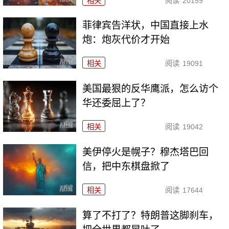
相关
阅读
20159
菲律宾告洋状，中国直接上水
炮：炮灰代价才开始
相关
阅读
19091
美国最狠的反华鹰派，怎么访个
华还委屈上了？
相关
阅读
19042
美伊停火是幌子？穆杰塔巴回
信，把中东棋盘掀了
相关
阅读
17644
算了不打了？特朗普这脚刹车，