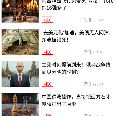
阿塞拜疆飞行员夸赞“枭龙”：比比
F-16强多了！
相关
阅读
23512
“去美元化”加速，美债无人问津，
东瀛被锁死！
相关
阅读
23437
生死时刻提前到来！俄乌战争终
到见分晓的时刻？
相关
阅读
22898
中国这波操作，直接把西方石化
霸权打出了原形