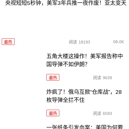
央视短短5秒钟，美军3年兵推一夜作废！亚太变天
08-06
最热
阅读
18193
五角大楼这操作！美军报告称中
国导弹不如伊朗？
最热
阅读
9639
炸疯了！俄乌互掀“仓库战”，28
枚导弹全拦不住
最热
阅读
6593
一张纸条引发血案：美国为何要