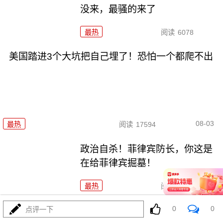
没来，最骚的来了
最热
阅读
6078
美国踏进3个大坑把自己埋了！恐怕一个都爬不出
08-03
最热
阅读
17594
政治自杀！菲律宾防长，你这是
在给菲律宾掘墓！
最热
阅读
7083
0
0
特朗普这狼来了连演十遍，伊朗：你猜我信不信？
点评一下