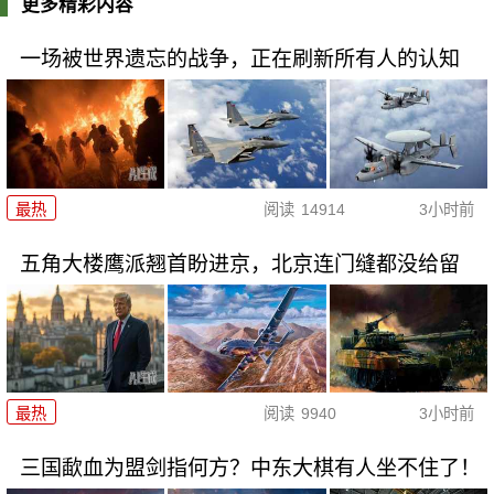
更多精彩内容
一场被世界遗忘的战争，正在刷新所有人的认知
最热
阅读
14914
3小时前
五角大楼鹰派翘首盼进京，北京连门缝都没给留
最热
阅读
9940
3小时前
三国歃血为盟剑指何方？中东大棋有人坐不住了！