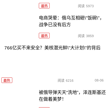
最热
阅读
5973
电商哭晕：俄乌互相砸\"饭碗\"，
战争已没有后方
最热
阅读
3859
766亿买不来安全？美核潜光鲜\"大计划\"的背后
08-06
最热
阅读
6216
被俄导弹天天“洗地”，泽连斯基还
在做着美梦！