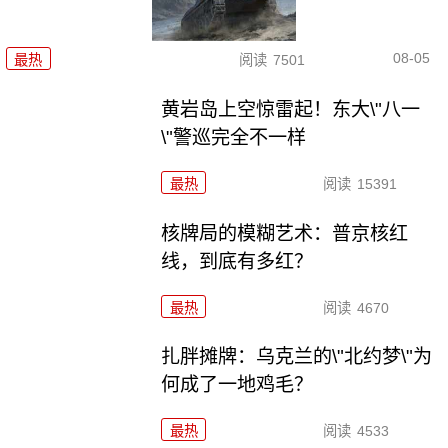
08-05
最热
阅读
7501
黄岩岛上空惊雷起！东大\"八一
\"警巡完全不一样
最热
阅读
15391
核牌局的模糊艺术：普京核红
线，到底有多红？
最热
阅读
4670
扎胖摊牌：乌克兰的\"北约梦\"为
何成了一地鸡毛？
最热
阅读
4533