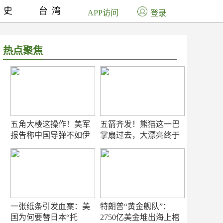
历史
台湾
APP访问
登录
热点聚焦
五角大楼这操作！美军
五箭齐发！熊猫这一巴
报告称中国导弹不如伊
掌扇过去，大漂亮终于
朗？
知疼
一张纸条引发血案：美
特朗普“黄金舰队”：
国为何要替日本“托
2750亿美金堆出海上棺