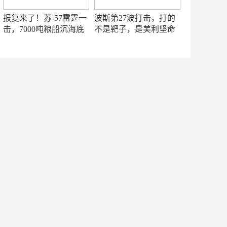
报复来了！苏-57雷霆一
波斯第27波打击，打的
击，7000吨粮船沉海底
不是靶子，是美利坚命
门