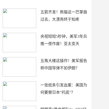
底”？
材
五箭齐发！熊猫这一巴掌扇
过去，大漂亮终于知疼
央视短短5秒钟，美军3年兵
推一夜作废！亚太变天
五角大楼这操作！美军报告
称中国导弹不如伊朗？
一张纸条引发血案：美国为
何要替日本“托底”？