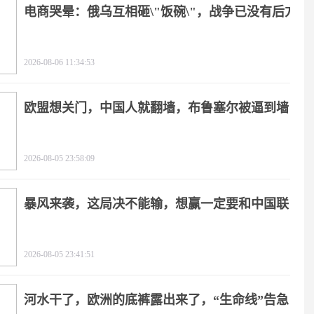
电商哭晕：俄乌互相砸\"饭碗\"，战争已没有后方
2026-08-06 11:34:53
欧盟想关门，中国人就翻墙，布鲁塞尔被逼到墙
角
2026-08-05 23:58:09
暴风来袭，这局决不能输，想赢一定要和中国联
手
2026-08-05 23:41:51
河水干了，欧洲的底裤露出来了，“生命线”告急