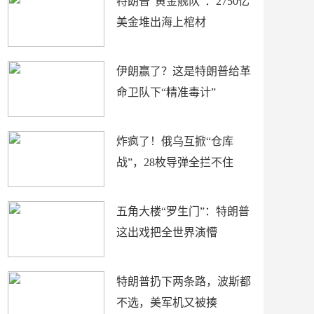
特朗普“黄金舰队”：2750亿
美金堆出海上棺材
伊朗赢了？这是特朗普给革
命卫队下“精准毒计”
炸疯了！俄乌互掀“仓库
战”，28枚导弹全拦不住
五角大楼“罗生门”：特朗普
这出戏把全世界演懵
特朗普扔下两条路，波斯都
不选，美军机又被揍