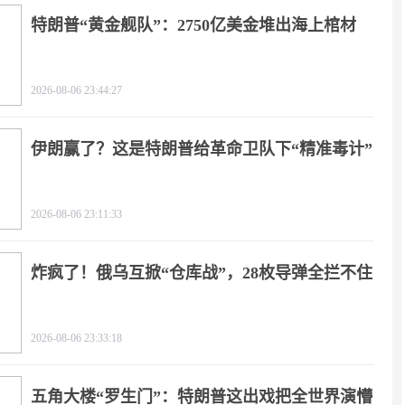
特朗普“黄金舰队”：2750亿美金堆出海上棺材
2026-08-06 23:44:27
伊朗赢了？这是特朗普给革命卫队下“精准毒计”
2026-08-06 23:11:33
炸疯了！俄乌互掀“仓库战”，28枚导弹全拦不住
2026-08-06 23:33:18
五角大楼“罗生门”：特朗普这出戏把全世界演懵