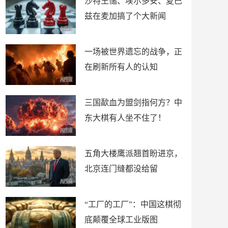
沙特王储、埃尔多安、夏巴
兹在麦加搞了个大新闻
一场被世界遗忘的战争，正
在刷新所有人的认知
三国歃血为盟剑指何方？中
东大棋有人坐不住了！
五角大楼鹰派翘首盼进京，
北京连门缝都没给留
“工厂的工厂”：中国这棋彻
底颠覆全球工业版图