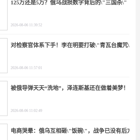
125万还是5万？俄乌战损数字背后的\"三国杀\"
2026-08-06 11:39:52
对检察官体系下手！李在明要打破\"青瓦台魔咒\"
2026-08-06 11:57:01
被俄导弹天天“洗地”，泽连斯基还在做着美梦！
2026-08-06 11:02:49
电商哭晕：俄乌互相砸\"饭碗\"，战争已没有后方