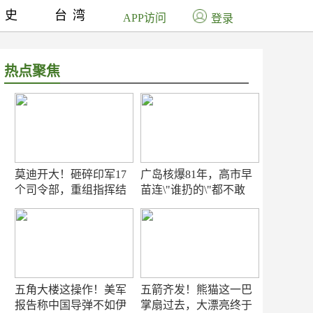
历史
台湾
APP访问
登录
热点聚焦
莫迪开大！砸碎印军17
广岛核爆81年，高市早
个司令部，重组指挥结
苗连\"谁扔的\"都不敢
构
提！
五角大楼这操作！美军
五箭齐发！熊猫这一巴
报告称中国导弹不如伊
掌扇过去，大漂亮终于