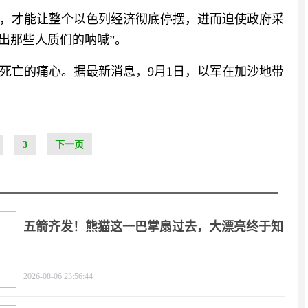
，才能让整个以色列经济彻底停摆，进而迫使政府采
出那些人质们的呐喊”。
死亡的痛心。据最新消息，9月1日，以军在加沙地带
3
下一页
五箭齐发！熊猫这一巴掌扇过去，大漂亮终于知
疼
2026-08-06 23:56:44