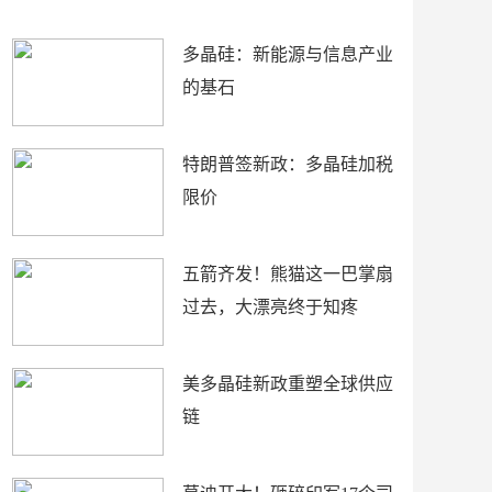
朗？
知疼
多晶硅：新能源与信息产业
的基石
特朗普签新政：多晶硅加税
限价
五箭齐发！熊猫这一巴掌扇
过去，大漂亮终于知疼
美多晶硅新政重塑全球供应
链