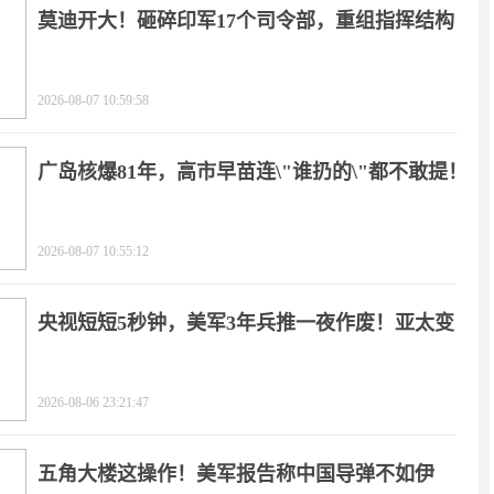
莫迪开大！砸碎印军17个司令部，重组指挥结构
2026-08-07 10:59:58
广岛核爆81年，高市早苗连\"谁扔的\"都不敢提！
2026-08-07 10:55:12
央视短短5秒钟，美军3年兵推一夜作废！亚太变
天
2026-08-06 23:21:47
五角大楼这操作！美军报告称中国导弹不如伊