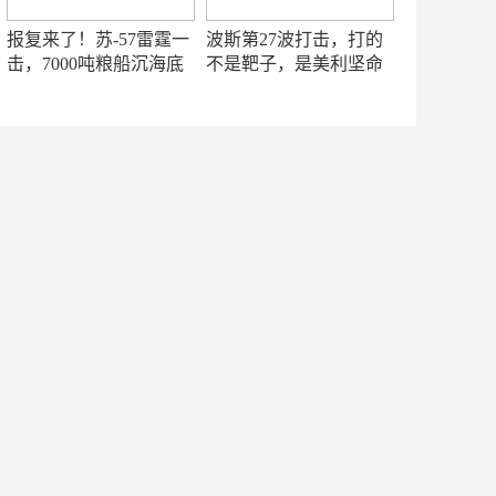
报复来了！苏-57雷霆一
波斯第27波打击，打的
击，7000吨粮船沉海底
不是靶子，是美利坚命
门