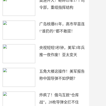
莫迪开大！砸碎印军17个司
令部，重组指挥结构
广岛核爆81年，高市早苗连
\"谁扔的\"都不敢提！
央视短短5秒钟，美军3年兵
推一夜作废！亚太变天
五角大楼这操作！美军报告
称中国导弹不如伊朗？
炸疯了！俄乌互掀“仓库
战”，28枚导弹全拦不住