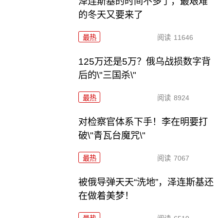
泽连斯基的时间不多了，最艰难
的冬天又要来了
最热
阅读
11646
125万还是5万？俄乌战损数字背
后的\"三国杀\"
最热
阅读
8924
对检察官体系下手！李在明要打
破\"青瓦台魔咒\"
最热
阅读
7067
被俄导弹天天“洗地”，泽连斯基还
在做着美梦！