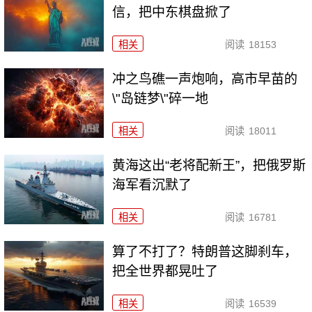
信，把中东棋盘掀了
相关
阅读
18153
冲之鸟礁一声炮响，高市早苗的
\"岛链梦\"碎一地
相关
阅读
18011
黄海这出“老将配新王”，把俄罗斯
海军看沉默了
相关
阅读
16781
算了不打了？特朗普这脚刹车，
把全世界都晃吐了
相关
阅读
16539