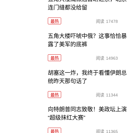
连门缝都没给留
最热
阅读
17478
五角大楼吓唬中俄？这事恰恰暴
露了美军的底裤
最热
阅读
14963
胡塞这一炸，我终于看懂伊朗总
统昨天那句话了
最热
阅读
11344
向特朗普同志致敬！美政坛上演
“超级抹红大赛”
最热
阅读
11365