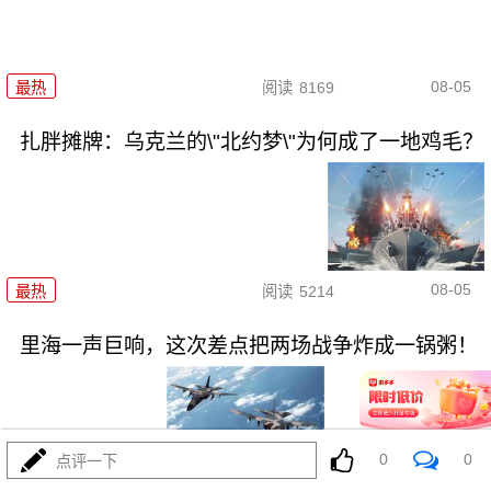
08-05
最热
阅读
8169
扎胖摊牌：乌克兰的\"北约梦\"为何成了一地鸡毛？
08-05
最热
阅读
5214
里海一声巨响，这次差点把两场战争炸成一锅粥！
0
0
点评一下