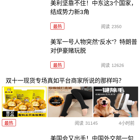
美利坚靠不住！中东这3个国家，
结成势力新3角
最热
阅读
2350
美军一号人物突然“反水”？特朗普
对伊豪赌玩脱
最热
阅读
12626
双十一现货专场真如平台商家所说的那样吗？
最热
阅读
31145
4小时前
美国会又出手！中国外交部一句