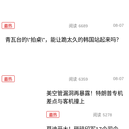
08-07
最热
阅读
6689
青瓦台的\"拍桌\"，能让跪太久的韩国站起来吗？
08-07
最热
阅读
6359
美空管漏洞再暴露！特朗普专机
差点与客机撞上
最热
阅读
5278