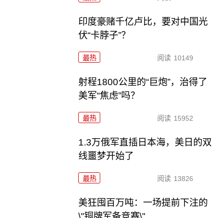
印度豪赌千亿卢比，要对中国光
伏“卡脖子”？
最热
阅读
10149
射程1800公里的“巨炮”，治得了
美军“焦虑”吗？
最热
阅读
15952
1.3万俄军直插日本海，美日的双
线噩梦开始了
最热
阅读
13826
美狂囤百万吨：一场提前下注的
\"铜牌军备竞赛\"