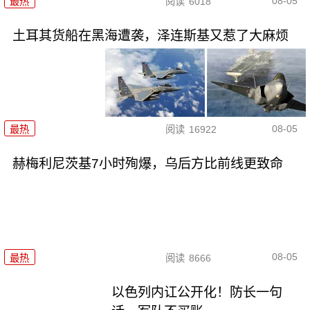
08-05
最热
阅读
6018
土耳其货船在黑海遭袭，泽连斯基又惹了大麻烦
08-05
最热
阅读
16922
赫梅利尼茨基7小时殉爆，乌后方比前线更致命
08-05
最热
阅读
8666
以色列内讧公开化！防长一句