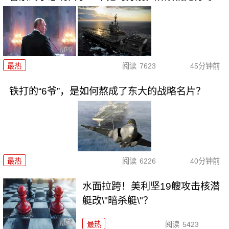
最热
阅读
7623
45分钟前
铁打的“6爷”，是如何熬成了东大的战略名片？
最热
阅读
6226
40分钟前
水面拉跨！美利坚19艘攻击核潜
艇改\"暗杀艇\"？
最热
阅读
5423