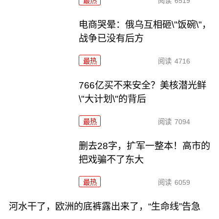
最热
阅读
6519
电商哭晕：俄乌互相砸\"饭碗\"，
战争已没有后方
最热
阅读
4716
766亿买不来安全？美核潜光鲜
\"大计划\"的背后
最热
阅读
7094
删去28字，扩军一整本！高市的
把戏骗不了东大
最热
阅读
6059
河水干了，欧洲的底裤露出来了，“生命线”告急