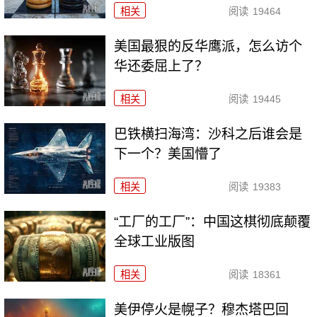
相关
阅读
19464
美国最狠的反华鹰派，怎么访个
华还委屈上了？
相关
阅读
19445
巴铁横扫海湾：沙科之后谁会是
下一个？美国懵了
相关
阅读
19383
“工厂的工厂”：中国这棋彻底颠覆
全球工业版图
相关
阅读
18361
美伊停火是幌子？穆杰塔巴回