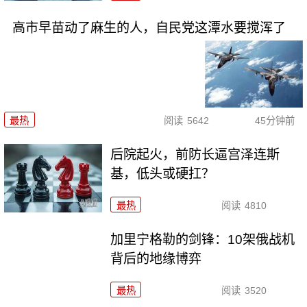
高市早苗动了麻生的人，自民党这潭水要搅浑了
最热
阅读
5642
45分钟前
后院起火，前防长逼宫泽连斯
基，低头或硬扛？
最热
阅读
4810
加里宁格勒的剑锋：10架俄战机
背后的地缘博弈
最热
阅读
3520