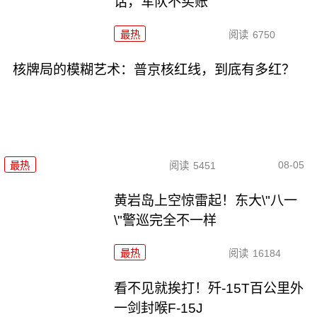
话，军队不买账
最热
阅读
6750
核牌局的模糊艺术：普京核红线，到底有多红？
08-05
最热
阅读
5451
黄岩岛上空惊雷起！东大\"八一
\"警巡完全不一样
最热
阅读
16184
看不见就挨打！歼-15T百公里外
一剑封喉F-15J