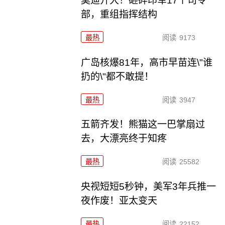
莫迪开大！砸碎印军17个司令
部，重组指挥结构
最热
阅读
9173
广岛核爆81年，高市早苗连\"谁
扔的\"都不敢提！
最热
阅读
3947
五箭齐发！熊猫这一巴掌扇过
去，大漂亮终于知疼
最热
阅读
25582
央视短短5秒钟，美军3年兵推一
夜作废！亚太变天
最热
阅读
22152