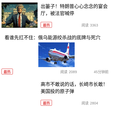
出篓子！特朗普心心念念的宴会
厅，被法官喊停
最热
阅读
3363
看谁先扛不住：俄乌能源绞杀战的底牌与死穴
最热
阅读
2089
45分钟前
高市不敢说的话，长崎市长敢！
美国投的原子弹
最热
阅读
2804