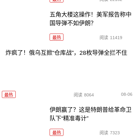
五角大楼这操作！美军报告称中
国导弹不如伊朗？
最热
阅读
11419
炸疯了！俄乌互掀“仓库战”，28枚导弹全拦不住
08-06
最热
阅读
8064
伊朗赢了？这是特朗普给革命卫
队下“精准毒计”
最热
阅读
7323