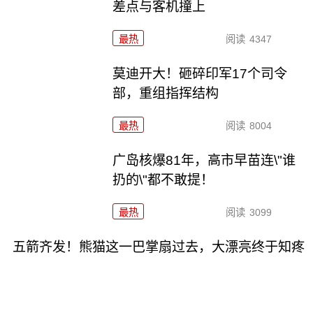
差点与客机撞上
最热
阅读
4347
莫迪开大！砸碎印军17个司令
部，重组指挥结构
最热
阅读
8004
广岛核爆81年，高市早苗连\"谁
扔的\"都不敢提！
最热
阅读
3099
五箭齐发！熊猫这一巴掌扇过去，大漂亮终于知疼