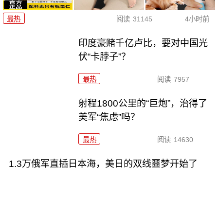
最热
阅读
31145
4小时前
印度豪赌千亿卢比，要对中国光
伏“卡脖子”？
最热
阅读
7957
射程1800公里的“巨炮”，治得了
美军“焦虑”吗？
最热
阅读
14630
1.3万俄军直插日本海，美日的双线噩梦开始了