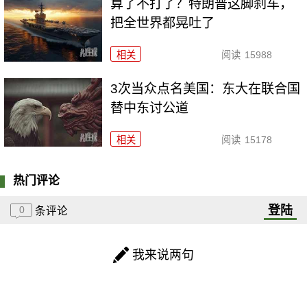
算了不打了？特朗普这脚刹车，
把全世界都晃吐了
相关
阅读
15988
3次当众点名美国：东大在联合国
替中东讨公道
相关
阅读
15178
热门评论
登陆
0
条评论
我来说两句