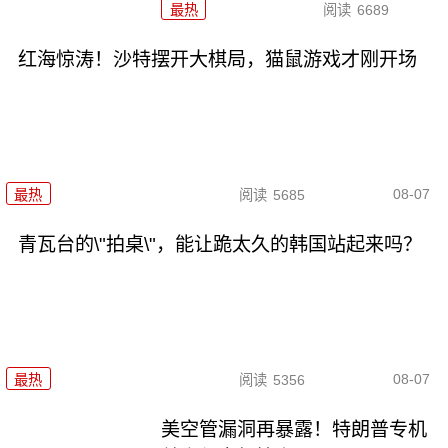
最热
阅读
6689
红海惊涛！沙特摆开大棋局，猫鼠游戏才刚开场
08-07
最热
阅读
5685
青瓦台的\"拍桌\"，能让跪太久的韩国站起来吗？
08-07
最热
阅读
5356
美空管漏洞再暴露！特朗普专机