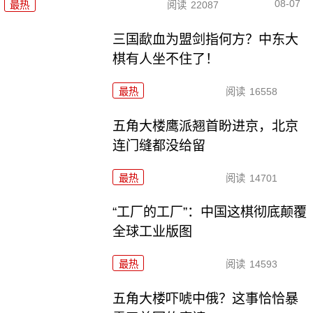
08-07
最热
阅读
22087
三国歃血为盟剑指何方？中东大
棋有人坐不住了！
最热
阅读
16558
五角大楼鹰派翘首盼进京，北京
连门缝都没给留
最热
阅读
14701
“工厂的工厂”：中国这棋彻底颠覆
全球工业版图
最热
阅读
14593
五角大楼吓唬中俄？这事恰恰暴