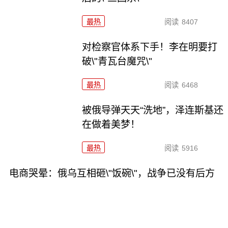
最热
阅读
8407
对检察官体系下手！李在明要打
破\"青瓦台魔咒\"
最热
阅读
6468
被俄导弹天天“洗地”，泽连斯基还
在做着美梦！
最热
阅读
5916
电商哭晕：俄乌互相砸\"饭碗\"，战争已没有后方