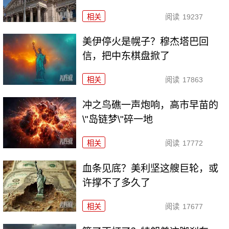
相关
阅读
19237
美伊停火是幌子？穆杰塔巴回
信，把中东棋盘掀了
相关
阅读
17863
冲之鸟礁一声炮响，高市早苗的
\"岛链梦\"碎一地
相关
阅读
17772
血条见底？美利坚这艘巨轮，或
许撑不了多久了
相关
阅读
17677