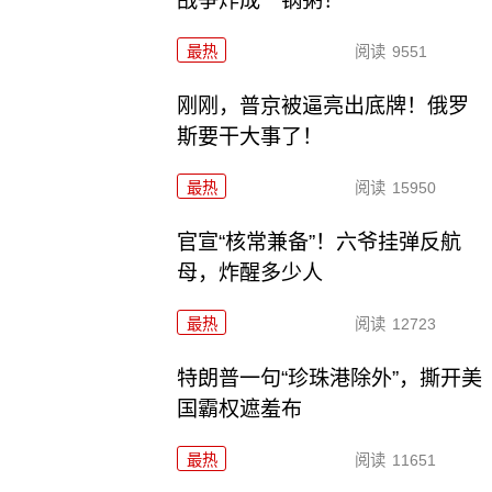
战争炸成一锅粥！
最热
阅读
9551
刚刚，普京被逼亮出底牌！俄罗
斯要干大事了！
最热
阅读
15950
官宣“核常兼备”！六爷挂弹反航
母，炸醒多少人
最热
阅读
12723
特朗普一句“珍珠港除外”，撕开美
国霸权遮羞布
最热
阅读
11651