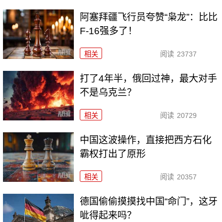
阿塞拜疆飞行员夸赞“枭龙”：比比
F-16强多了！
相关
阅读
23737
打了4年半，俄回过神，最大对手
不是乌克兰？
相关
阅读
20729
中国这波操作，直接把西方石化
霸权打出了原形
相关
阅读
20357
德国偷偷摸摸找中国“命门”，这牙
呲得起来吗？