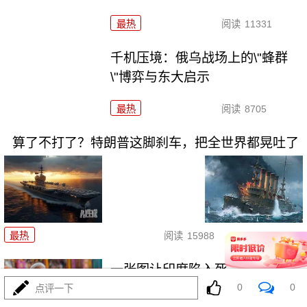
最热
阅读
11331
千机压境：俄乌战场上的\"蜂群
\"博弈与东大启示
最热
阅读
8705
算了不打了？特朗普这脚刹车，把全世界都晃吐了
08-03
最热
阅读
15988
一张图让印度陷入死寂，五枚金
0
0
牌背后的终极真相
点评一下