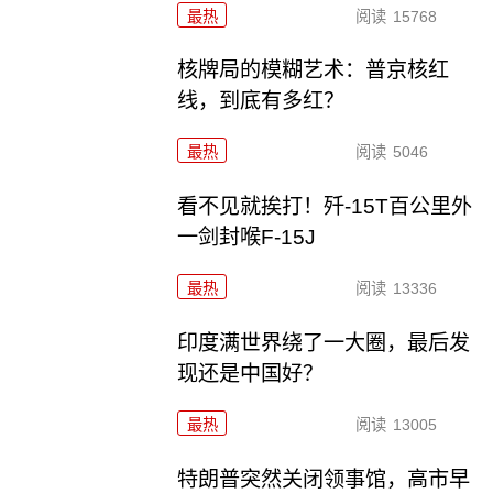
最热
阅读
15768
核牌局的模糊艺术：普京核红
线，到底有多红？
最热
阅读
5046
看不见就挨打！歼-15T百公里外
一剑封喉F-15J
最热
阅读
13336
印度满世界绕了一大圈，最后发
现还是中国好？
最热
阅读
13005
特朗普突然关闭领事馆，高市早