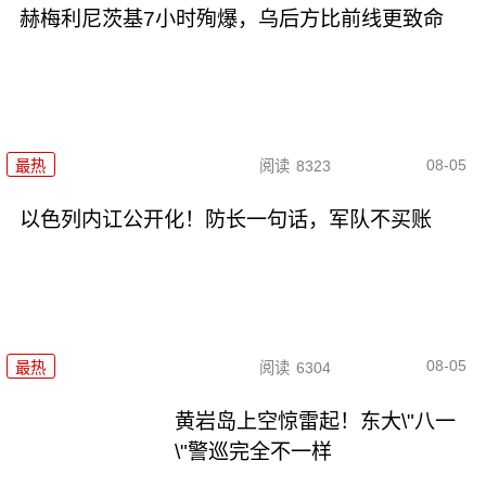
赫梅利尼茨基7小时殉爆，乌后方比前线更致命
08-05
最热
阅读
8323
以色列内讧公开化！防长一句话，军队不买账
08-05
最热
阅读
6304
黄岩岛上空惊雷起！东大\"八一
\"警巡完全不一样