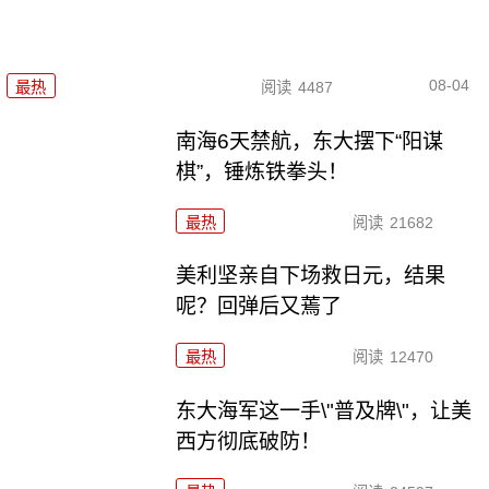
08-04
最热
阅读
4487
南海6天禁航，东大摆下“阳谋
棋”，锤炼铁拳头！
最热
阅读
21682
美利坚亲自下场救日元，结果
呢？回弹后又蔫了
最热
阅读
12470
东大海军这一手\"普及牌\"，让美
西方彻底破防！