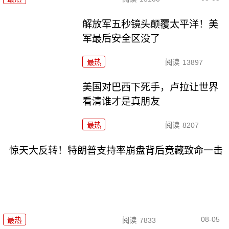
解放军五秒镜头颠覆太平洋！美
军最后安全区没了
最热
阅读
13897
美国对巴西下死手，卢拉让世界
看清谁才是真朋友
最热
阅读
8207
惊天大反转！特朗普支持率崩盘背后竟藏致命一击
08-05
最热
阅读
7833