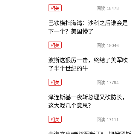
相关
阅读
18478
巴铁横扫海湾：沙科之后谁会是
下一个？美国懵了
相关
阅读
18046
波斯这狠厉一击，终结了美军吹
了半个世纪的牛
相关
阅读
17794
泽连斯基一夜斩总理又砍防长，
这大戏几个意思？
相关
阅读
17111