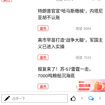
特朗普官宣“哈马斯缴械”，内塔尼
亚胡不认账
最热
阅读
8084
高市早苗打造“战争大脑”，军国主
义已进入实操
最热
阅读
7533
报复来了！苏-57雷霆一击，
7000吨粮船沉海底
最热
阅读
24850
高市早苗班子危机重重，手下人
0
0
点评一下
开始找后路了