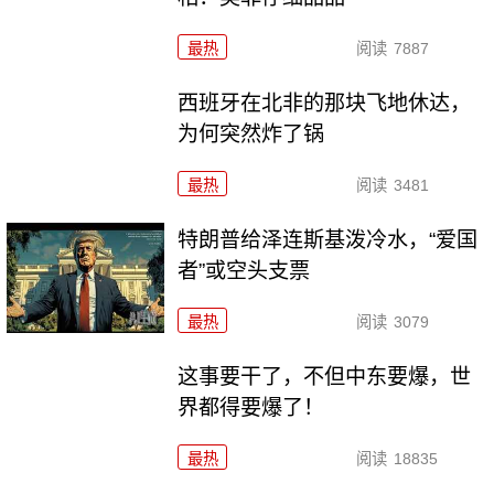
最热
阅读
7887
西班牙在北非的那块飞地休达，
为何突然炸了锅
最热
阅读
3481
特朗普给泽连斯基泼冷水，“爱国
者”或空头支票
最热
阅读
3079
这事要干了，不但中东要爆，世
界都得要爆了！
最热
阅读
18835