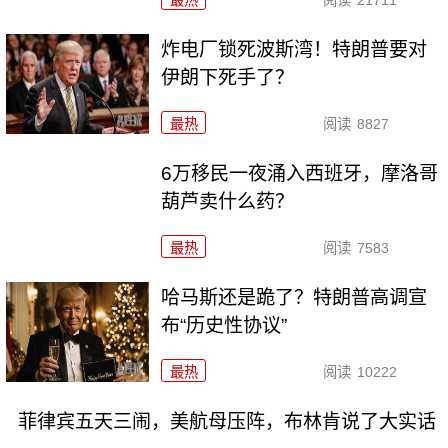
最热
阅读
21711
炸电厂锁死波斯湾！特朗普要对
伊朗下死手了？
最热
阅读
8827
6万移民一夜涌入西班牙，摩洛哥
葫芦卖什么药？
最热
阅读
7583
哈马斯还是跪了？特朗普高调宣
布“历史性协议”
最热
阅读
10222
菲律宾五天三闹，美航母压阵，布林肯说了大实话