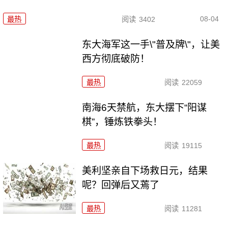
08-04
最热
阅读
3402
东大海军这一手\"普及牌\"，让美
西方彻底破防！
最热
阅读
22059
南海6天禁航，东大摆下“阳谋
棋”，锤炼铁拳头！
最热
阅读
19115
美利坚亲自下场救日元，结果
呢？回弹后又蔫了
最热
阅读
11281