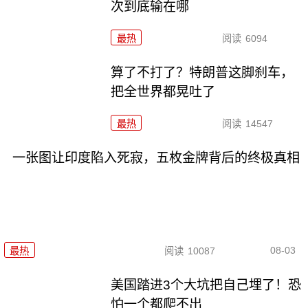
次到底输在哪
最热
阅读
6094
算了不打了？特朗普这脚刹车，
把全世界都晃吐了
最热
阅读
14547
一张图让印度陷入死寂，五枚金牌背后的终极真相
08-03
最热
阅读
10087
美国踏进3个大坑把自己埋了！恐
怕一个都爬不出