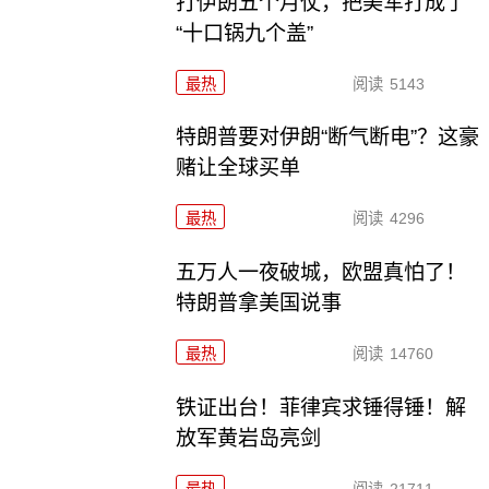
打伊朗五个月仗，把美军打成了
“十口锅九个盖”
最热
阅读
5143
特朗普要对伊朗“断气断电”？这豪
赌让全球买单
最热
阅读
4296
五万人一夜破城，欧盟真怕了！
特朗普拿美国说事
最热
阅读
14760
铁证出台！菲律宾求锤得锤！解
放军黄岩岛亮剑