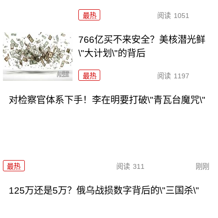
最热
阅读
1051
766亿买不来安全？美核潜光鲜
\"大计划\"的背后
最热
阅读
1197
对检察官体系下手！李在明要打破\"青瓦台魔咒\"
最热
阅读
311
刚刚
125万还是5万？俄乌战损数字背后的\"三国杀\"