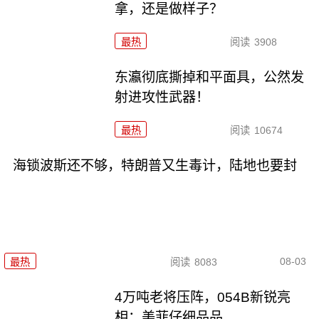
拿，还是做样子？
最热
阅读
3908
东瀛彻底撕掉和平面具，公然发
射进攻性武器！
最热
阅读
10674
海锁波斯还不够，特朗普又生毒计，陆地也要封
08-03
最热
阅读
8083
4万吨老将压阵，054B新锐亮
相：美菲仔细品品