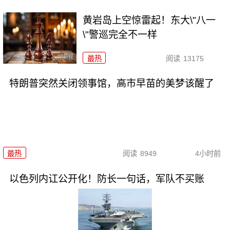
黄岩岛上空惊雷起！东大\"八一
\"警巡完全不一样
最热
阅读
13175
特朗普突然关闭领事馆，高市早苗的美梦该醒了
最热
阅读
8949
4小时前
以色列内讧公开化！防长一句话，军队不买账