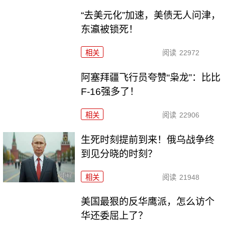
“去美元化”加速，美债无人问津，
东瀛被锁死！
相关
阅读
22972
阿塞拜疆飞行员夸赞“枭龙”：比比
F-16强多了！
相关
阅读
22906
生死时刻提前到来！俄乌战争终
到见分晓的时刻？
相关
阅读
21948
美国最狠的反华鹰派，怎么访个
华还委屈上了？