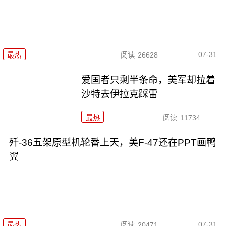
07-31
最热
阅读
26628
爱国者只剩半条命，美军却拉着
沙特去伊拉克踩雷
最热
阅读
11734
歼-36五架原型机轮番上天，美F-47还在PPT画鸭
翼
07-31
最热
阅读
20471