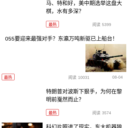
马、特和好，美中期选举这盘大
棋，水有多深？
最热
阅读
5399
055要迎来最强对手？东瀛万吨新驱已上船台！
08-04
最热
阅读
10031
特朗普对波斯下狠手，为何在黎
明前戛然而止？
最热
阅读
3574
科幻片照进了现实，东大机器狼