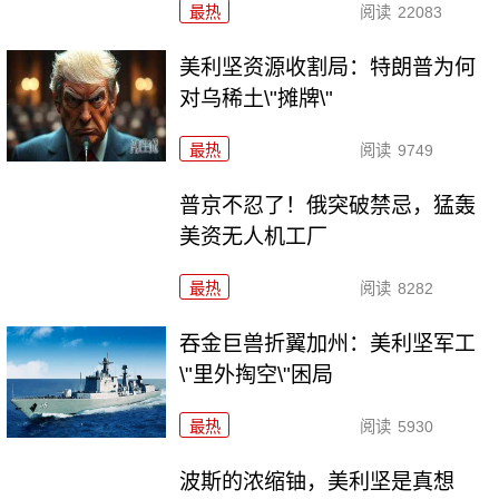
最热
阅读
22083
美利坚资源收割局：特朗普为何
对乌稀土\"摊牌\"
最热
阅读
9749
普京不忍了！俄突破禁忌，猛轰
美资无人机工厂
最热
阅读
8282
吞金巨兽折翼加州：美利坚军工
\"里外掏空\"困局
最热
阅读
5930
波斯的浓缩铀，美利坚是真想