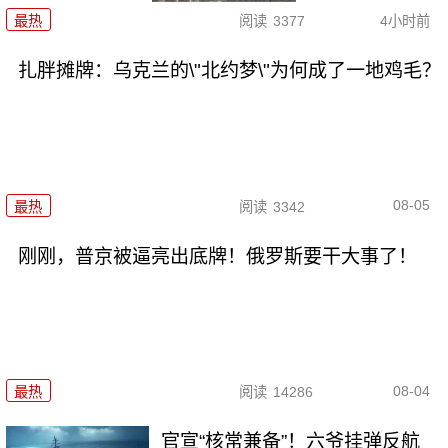
最热
阅读
3377
4小时前
扎胖摊牌：乌克兰的\"北约梦\"为何成了一地鸡毛？
08-05
最热
阅读
3342
刚刚，普京被逼亮出底牌！俄罗斯要干大事了！
08-04
最热
阅读
14286
官宣“核常兼备”！六爷挂弹反航