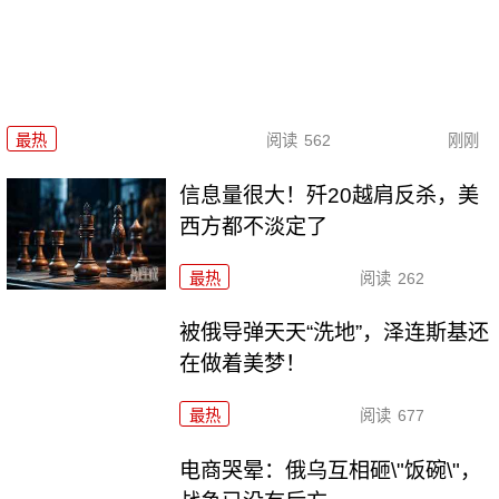
最热
阅读
562
刚刚
信息量很大！歼20越肩反杀，美
西方都不淡定了
最热
阅读
262
被俄导弹天天“洗地”，泽连斯基还
在做着美梦！
最热
阅读
677
电商哭晕：俄乌互相砸\"饭碗\"，