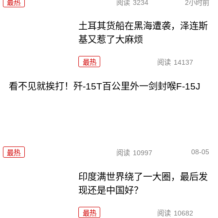
最热
阅读
3234
2小时前
土耳其货船在黑海遭袭，泽连斯
基又惹了大麻烦
最热
阅读
14137
看不见就挨打！歼-15T百公里外一剑封喉F-15J
08-05
最热
阅读
10997
印度满世界绕了一大圈，最后发
现还是中国好？
最热
阅读
10682