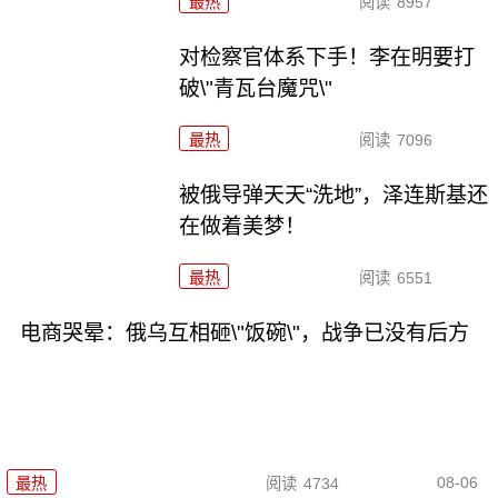
最热
阅读
8957
对检察官体系下手！李在明要打
破\"青瓦台魔咒\"
最热
阅读
7096
被俄导弹天天“洗地”，泽连斯基还
在做着美梦！
最热
阅读
6551
电商哭晕：俄乌互相砸\"饭碗\"，战争已没有后方
08-06
最热
阅读
4734