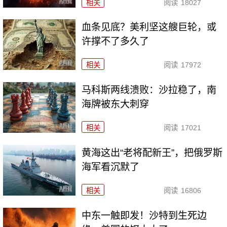
相关
阅读
18027
血条见底？美利坚这艘巨轮，或
许撑不了多久了
相关
阅读
17972
马科斯两线溃败：沙拉稳了，南
海牌被东大刺穿
相关
阅读
17021
黄海这出“老将配新王”，把俄罗斯
海军看沉默了
相关
阅读
16806
中东一触即发！沙特到生死边