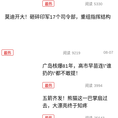
最热
阅读
5330
莫迪开大！砸碎印军17个司令部，重组指挥结构
08-07
最热
阅读
9219
广岛核爆81年，高市早苗连\"谁
扔的\"都不敢提！
最热
阅读
3994
五箭齐发！熊猫这一巴掌扇过
去，大漂亮终于知疼