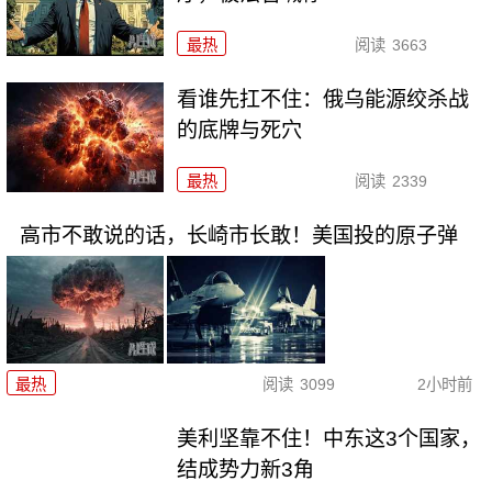
最热
阅读
3663
看谁先扛不住：俄乌能源绞杀战
的底牌与死穴
最热
阅读
2339
高市不敢说的话，长崎市长敢！美国投的原子弹
最热
阅读
3099
2小时前
美利坚靠不住！中东这3个国家，
结成势力新3角