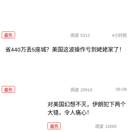
最热
阅读
5312
4小时前
省440万丢5座城？美国这波操作亏到姥姥家了！
08-08
最热
阅读
20819
对美国幻想不灭，伊朗犯下两个
大错，令人痛心！
最热
阅读
15082