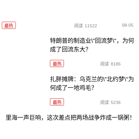
08-05
最热
阅读
11522
特朗普的制造业\"回流梦\"，为何
成了回流东大？
最热
阅读
8186
扎胖摊牌：乌克兰的\"北约梦\"为
何成了一地鸡毛？
最热
阅读
5236
里海一声巨响，这次差点把两场战争炸成一锅粥！