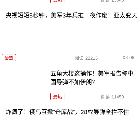
最热
阅读
25643
央视短短5秒钟，美军3年兵推一夜作废！亚太变天
08-06
最热
阅读
22215
五角大楼这操作！美军报告称中
国导弹不如伊朗？
最热
阅读
11450
炸疯了！俄乌互掀“仓库战”，28枚导弹全拦不住