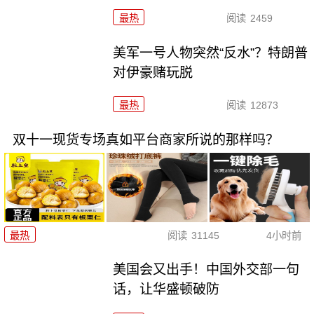
最热
阅读
2459
美军一号人物突然“反水”？特朗普
对伊豪赌玩脱
最热
阅读
12873
双十一现货专场真如平台商家所说的那样吗？
最热
阅读
31145
4小时前
美国会又出手！中国外交部一句
话，让华盛顿破防