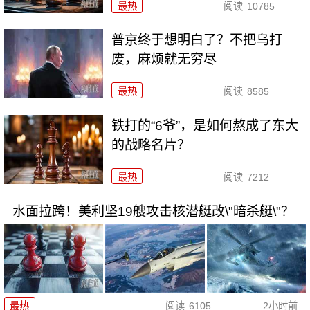
最热
阅读
10785
普京终于想明白了？不把乌打
废，麻烦就无穷尽
最热
阅读
8585
铁打的“6爷”，是如何熬成了东大
的战略名片？
最热
阅读
7212
水面拉跨！美利坚19艘攻击核潜艇改\"暗杀艇\"？
最热
阅读
6105
2小时前