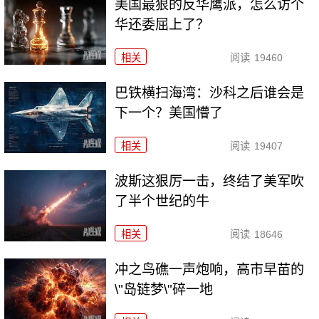
美国最狠的反华鹰派，怎么访个
华还委屈上了？
相关
阅读
19460
巴铁横扫海湾：沙科之后谁会是
下一个？美国懵了
相关
阅读
19407
波斯这狠厉一击，终结了美军吹
了半个世纪的牛
相关
阅读
18646
冲之鸟礁一声炮响，高市早苗的
\"岛链梦\"碎一地