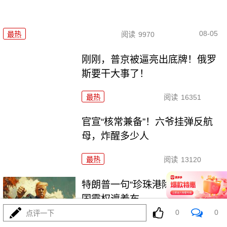
08-05
最热
阅读
9970
刚刚，普京被逼亮出底牌！俄罗
斯要干大事了！
最热
阅读
16351
官宣“核常兼备”！六爷挂弹反航
母，炸醒多少人
最热
阅读
13120
特朗普一句“珍珠港除外”，撕开美
国霸权遮羞布
0
0
点评一下
最热
阅读
12075