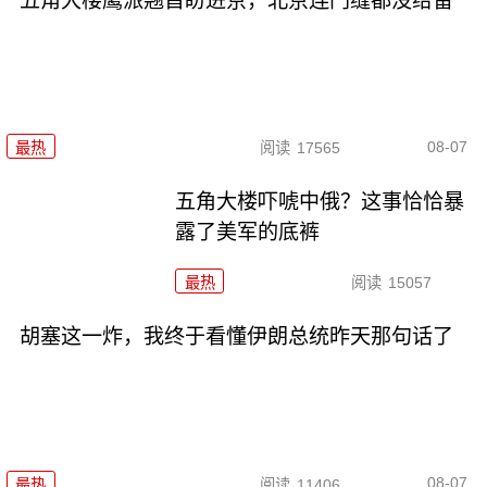
五角大楼鹰派翘首盼进京，北京连门缝都没给留
08-07
最热
阅读
17565
五角大楼吓唬中俄？这事恰恰暴
露了美军的底裤
最热
阅读
15057
胡塞这一炸，我终于看懂伊朗总统昨天那句话了
08-07
最热
阅读
11406