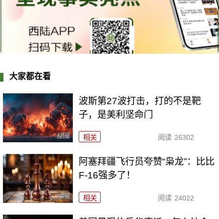
大家都在看
波斯第27波打击，打的不是靶
子，是美利坚命门
相关
阅读
26302
阿塞拜疆飞行员夸赞“枭龙”：比比
F-16强多了！
相关
阅读
24022