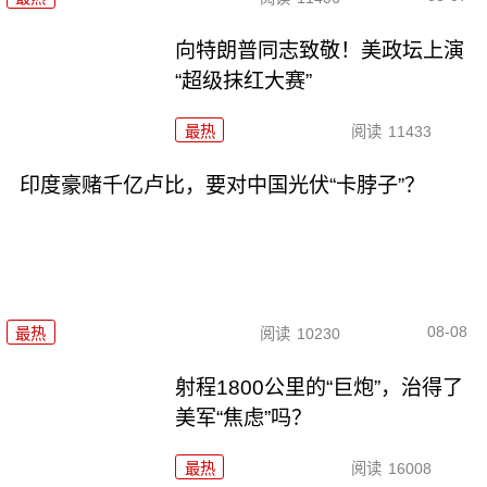
向特朗普同志致敬！美政坛上演
“超级抹红大赛”
最热
阅读
11433
印度豪赌千亿卢比，要对中国光伏“卡脖子”？
08-08
最热
阅读
10230
射程1800公里的“巨炮”，治得了
美军“焦虑”吗？
最热
阅读
16008