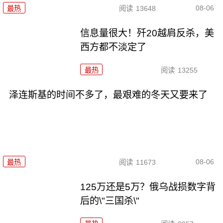
08-06
最热
阅读
13648
信息量很大！歼20越肩反杀，美
西方都不淡定了
最热
阅读
13255
泽连斯基的时间不多了，最艰难的冬天又要来了
08-06
最热
阅读
11673
125万还是5万？俄乌战损数字背
后的\"三国杀\"