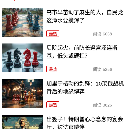
高市早苗动了麻生的人，自民党
这潭水要搅浑了
最热
阅读
6068
后院起火，前防长逼宫泽连斯
基，低头或硬扛？
最热
阅读
5256
加里宁格勒的剑锋：10架俄战机
背后的地缘博弈
最热
阅读
3826
出篓子！特朗普心心念念的宴会
厅，被法官喊停