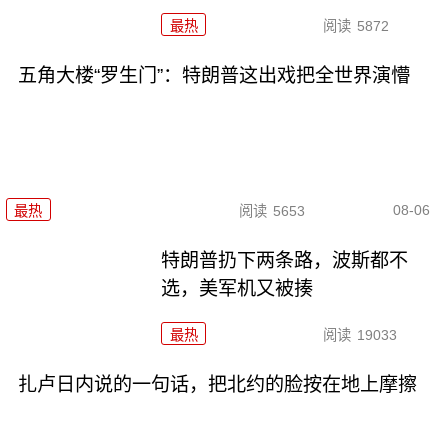
最热
阅读
5872
五角大楼“罗生门”：特朗普这出戏把全世界演懵
08-06
最热
阅读
5653
特朗普扔下两条路，波斯都不
选，美军机又被揍
最热
阅读
19033
扎卢日内说的一句话，把北约的脸按在地上摩擦