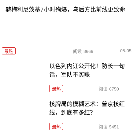
赫梅利尼茨基7小时殉爆，乌后方比前线更致命
08-05
最热
阅读
8666
以色列内讧公开化！防长一句
话，军队不买账
最热
阅读
6750
核牌局的模糊艺术：普京核红
线，到底有多红？
最热
阅读
5451