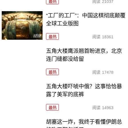
最热
阅读
21037
“工厂的工厂”：中国这棋彻底颠覆
全球工业版图
最热
阅读
18361
五角大楼鹰派翘首盼进京，北京
连门缝都没给留
最热
阅读
17478
五角大楼吓唬中俄？这事恰恰暴
露了美军的底裤
最热
阅读
14963
胡塞这一炸，我终于看懂伊朗总