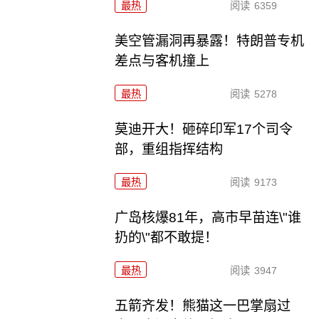
最热
阅读
6359
美空管漏洞再暴露！特朗普专机
差点与客机撞上
最热
阅读
5278
莫迪开大！砸碎印军17个司令
部，重组指挥结构
最热
阅读
9173
广岛核爆81年，高市早苗连\"谁
扔的\"都不敢提！
最热
阅读
3947
五箭齐发！熊猫这一巴掌扇过