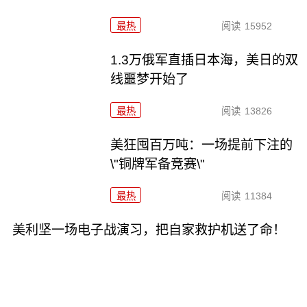
最热
阅读
15952
1.3万俄军直插日本海，美日的双
线噩梦开始了
最热
阅读
13826
美狂囤百万吨：一场提前下注的
\"铜牌军备竞赛\"
最热
阅读
11384
美利坚一场电子战演习，把自家救护机送了命！