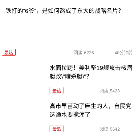
铁打的“6爷”，是如何熬成了东大的战略名片？
最热
阅读
6226
40分钟前
水面拉跨！美利坚19艘攻击核潜
艇改\"暗杀艇\"？
最热
阅读
5423
高市早苗动了麻生的人，自民党
这潭水要搅浑了
最热
阅读
5642