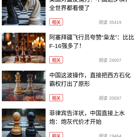
全世界都看傻了
相关
阅读
35419
阿塞拜疆飞行员夸赞“枭龙”：比比
F-16强多了！
相关
阅读
24007
中国这波操作，直接把西方石化
霸权打出了原形
相关
阅读
20597
菲律宾告洋状，中国直接上水
炮：炮灰代价才开始
相关
阅读
19464