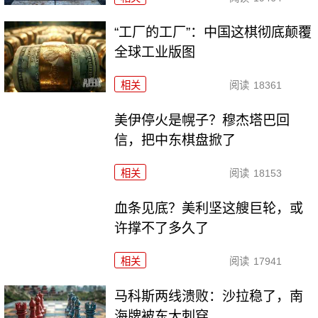
“工厂的工厂”：中国这棋彻底颠覆
全球工业版图
相关
阅读
18361
美伊停火是幌子？穆杰塔巴回
信，把中东棋盘掀了
相关
阅读
18153
血条见底？美利坚这艘巨轮，或
许撑不了多久了
相关
阅读
17941
马科斯两线溃败：沙拉稳了，南
海牌被东大刺穿