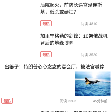
后院起火，前防长逼宫泽连斯
基，低头或硬扛？
最热
阅读
4810
加里宁格勒的剑锋：10架俄战机
背后的地缘博弈
最热
阅读
3520
出篓子！特朗普心心念念的宴会厅，被法官喊停
最热
阅读
3363
45分钟前