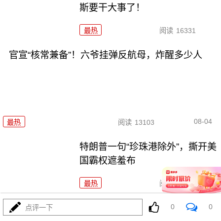
斯要干大事了！
最热
阅读
16331
官宣“核常兼备”！六爷挂弹反航母，炸醒多少人
08-04
最热
阅读
13103
特朗普一句“珍珠港除外”，撕开美
国霸权遮羞布
最热
阅读
12057
灭人种？以色列这波操作，连特
0
0
点评一下