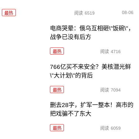
08-06
最热
阅读
6519
电商哭晕：俄乌互相砸\"饭碗\"，
战争已没有后方
最热
阅读
4716
766亿买不来安全？美核潜光鲜
\"大计划\"的背后
最热
阅读
7094
删去28字，扩军一整本！高市的
把戏骗不了东大
最热
阅读
6059