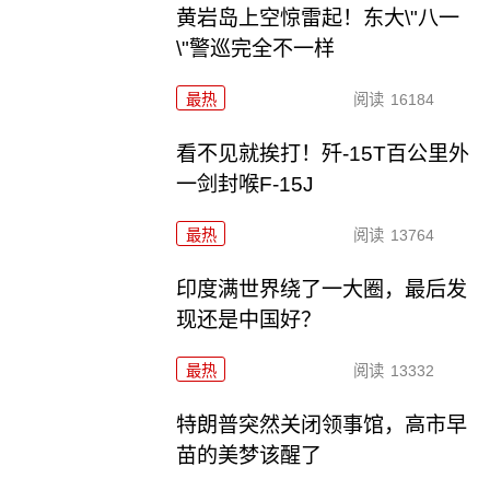
黄岩岛上空惊雷起！东大\"八一
\"警巡完全不一样
最热
阅读
16184
看不见就挨打！歼-15T百公里外
一剑封喉F-15J
最热
阅读
13764
印度满世界绕了一大圈，最后发
现还是中国好？
最热
阅读
13332
特朗普突然关闭领事馆，高市早
苗的美梦该醒了