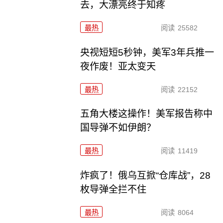
去，大漂亮终于知疼
最热
阅读
25582
央视短短5秒钟，美军3年兵推一
夜作废！亚太变天
最热
阅读
22152
五角大楼这操作！美军报告称中
国导弹不如伊朗？
最热
阅读
11419
炸疯了！俄乌互掀“仓库战”，28
枚导弹全拦不住
最热
阅读
8064