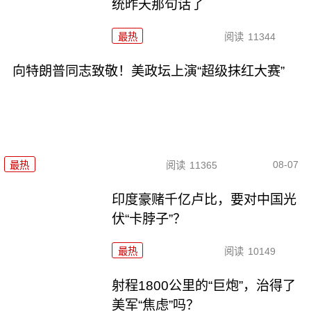
统昨天那句话了
最热
阅读
11344
向特朗普同志致敬！美政坛上演“超级抹红大赛”
08-07
最热
阅读
11365
印度豪赌千亿卢比，要对中国光
伏“卡脖子”？
最热
阅读
10149
射程1800公里的“巨炮”，治得了
美军“焦虑”吗？