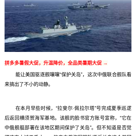
拼多多暑假大促，升温降价，全品类暑期大促 →
能让美国驱逐舰嚷嚷“保护关岛”，这次中俄联合舰队看
来搞出了不小的动静。
在本月早些时候，“拉斐尔·佩拉尔塔”号完成夏季巡逻
后返回横须贺海军基地。该舰的脸书官方账号宣称，“它在
中俄舰艇部署在该地区期间保护了关岛”。但不知道是否觉