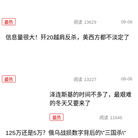
08-06
最热
阅读
13629
信息量很大！歼20越肩反杀，美西方都不淡定了
08-06
最热
阅读
13227
泽连斯基的时间不多了，最艰难
的冬天又要来了
最热
阅读
11646
125万还是5万？俄乌战损数字背后的\"三国杀\"