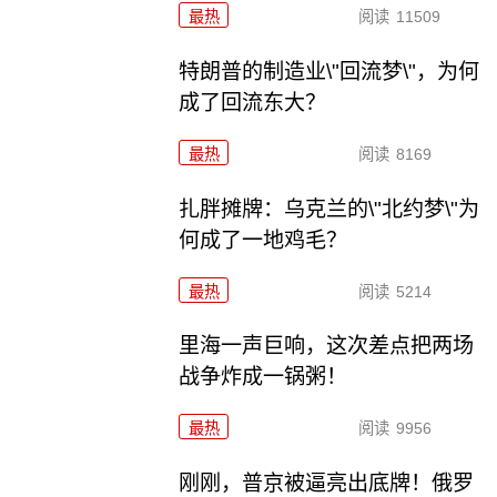
最热
阅读
11509
特朗普的制造业\"回流梦\"，为何
成了回流东大？
最热
阅读
8169
扎胖摊牌：乌克兰的\"北约梦\"为
何成了一地鸡毛？
最热
阅读
5214
里海一声巨响，这次差点把两场
战争炸成一锅粥！
最热
阅读
9956
刚刚，普京被逼亮出底牌！俄罗