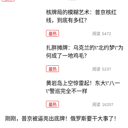
核牌局的模糊艺术：普京核红
线，到底有多红？
最热
阅读
5472
扎胖摊牌：乌克兰的\"北约梦\"为
何成了一地鸡毛？
最热
阅读
5237
黄岩岛上空惊雷起！东大\"八一
\"警巡完全不一样
最热
阅读
16207
刚刚，普京被逼亮出底牌！俄罗斯要干大事了！