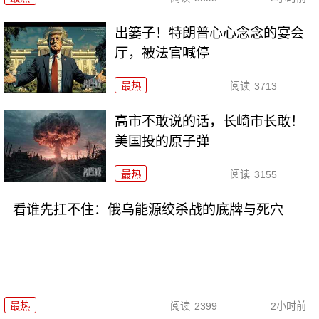
出篓子！特朗普心心念念的宴会
厅，被法官喊停
最热
阅读
3713
高市不敢说的话，长崎市长敢！
美国投的原子弹
最热
阅读
3155
看谁先扛不住：俄乌能源绞杀战的底牌与死穴
最热
阅读
2399
2小时前