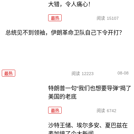
大错，令人痛心！
最热
阅读
15107
总统见不到领袖，伊朗革命卫队自己下令开打？
08-08
最热
阅读
12223
特朗普一句“我们也想要导弹”揭了
美国的老底
最热
阅读
6742
沙特王储、埃尔多安、夏巴兹在
麦加搞了个大新闻