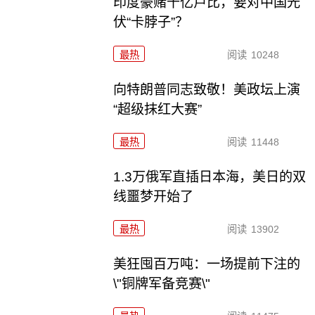
印度豪赌千亿卢比，要对中国光
伏“卡脖子”？
最热
阅读
10248
向特朗普同志致敬！美政坛上演
“超级抹红大赛”
最热
阅读
11448
1.3万俄军直插日本海，美日的双
线噩梦开始了
最热
阅读
13902
美狂囤百万吨：一场提前下注的
\"铜牌军备竞赛\"