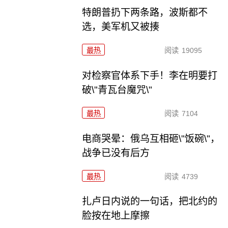
特朗普扔下两条路，波斯都不
选，美军机又被揍
最热
阅读
19095
对检察官体系下手！李在明要打
破\"青瓦台魔咒\"
最热
阅读
7104
电商哭晕：俄乌互相砸\"饭碗\"，
战争已没有后方
最热
阅读
4739
扎卢日内说的一句话，把北约的
脸按在地上摩擦