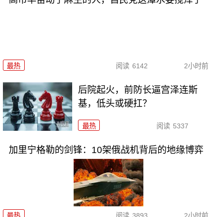
最热
阅读
6142
2小时前
后院起火，前防长逼宫泽连斯
基，低头或硬扛？
最热
阅读
5337
加里宁格勒的剑锋：10架俄战机背后的地缘博弈
最热
阅读
3893
2小时前