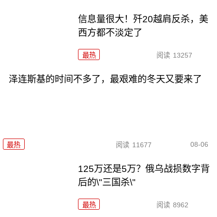
信息量很大！歼20越肩反杀，美
西方都不淡定了
最热
阅读
13257
泽连斯基的时间不多了，最艰难的冬天又要来了
08-06
最热
阅读
11677
125万还是5万？俄乌战损数字背
后的\"三国杀\"
最热
阅读
8962