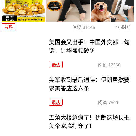
最热
阅读
31145
4小时前
美国会又出手！中国外交部一句
话，让华盛顿破防
最热
阅读
12360
美军收到最后通牒：伊朗居然要
求美答应这六条
最热
阅读
7500
五角大楼急疯了！伊朗这场仗把
美帝家底打穿了！