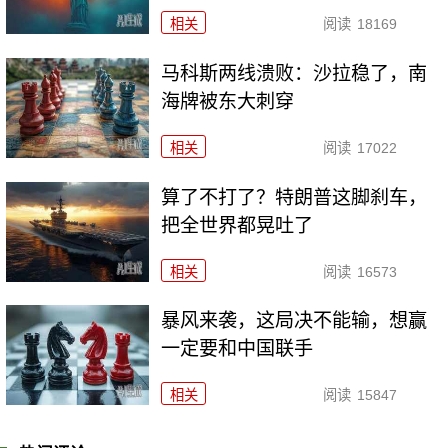
相关
阅读
18169
马科斯两线溃败：沙拉稳了，南
海牌被东大刺穿
相关
阅读
17022
算了不打了？特朗普这脚刹车，
把全世界都晃吐了
相关
阅读
16573
暴风来袭，这局决不能输，想赢
一定要和中国联手
相关
阅读
15847