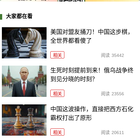
大家都在看
美国对盟友捅刀！中国这步棋，
全世界都看傻了
相关
阅读
35442
生死时刻提前到来！俄乌战争终
到见分晓的时刻？
相关
阅读
23556
中国这波操作，直接把西方石化
霸权打出了原形
相关
阅读
20611