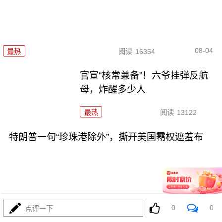
08-04
最热
阅读
16354
官宣“核常兼备”！六爷挂弹反航
母，炸醒多少人
最热
阅读
13122
特朗普一句“珍珠港除外”，撕开美国霸权遮羞布
08-04
最热
阅读
12078
0
0
点评一下