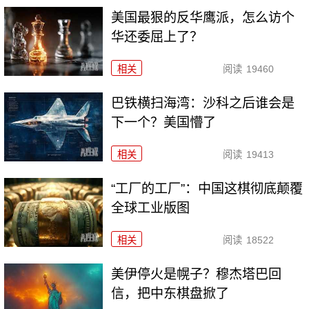
美国最狠的反华鹰派，怎么访个
华还委屈上了？
相关
阅读
19460
巴铁横扫海湾：沙科之后谁会是
下一个？美国懵了
相关
阅读
19413
“工厂的工厂”：中国这棋彻底颠覆
全球工业版图
相关
阅读
18522
美伊停火是幌子？穆杰塔巴回
信，把中东棋盘掀了