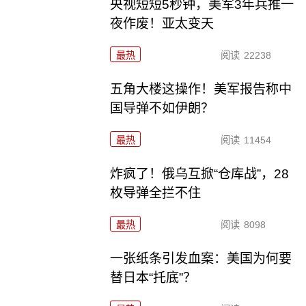
央视短短5秒钟，美军3年兵推一
夜作废！亚太变天
最热
阅读
22238
五角大楼这操作！美军报告称中
国导弹不如伊朗？
最热
阅读
11454
炸疯了！俄乌互掀“仓库战”，28
枚导弹全拦不住
最热
阅读
8098
一张纸条引发血案：美国为何要
替日本“托底”？