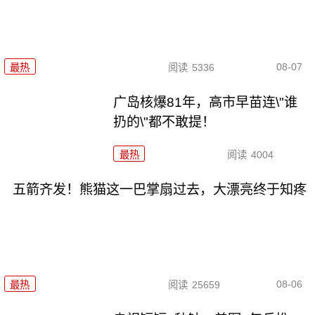
08-07
最热
阅读
5336
广岛核爆81年，高市早苗连\"谁
扔的\"都不敢提！
最热
阅读
4004
五箭齐发！熊猫这一巴掌扇过去，大漂亮终于知疼
08-06
最热
阅读
25659