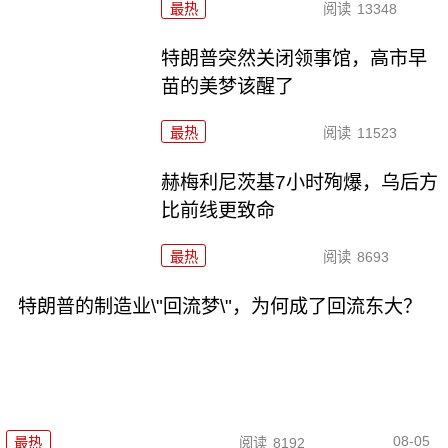
最热
阅读
13348
特朗普突然关闭领事馆，高市早
苗的美梦该醒了
最热
阅读
11523
赫梅利尼茨基7小时殉爆，乌后方
比前线更致命
最热
阅读
8693
特朗普的制造业\"回流梦\"，为何成了回流东大？
08-05
最热
阅读
8192