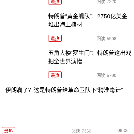
最热
阅读
7220
特朗普“黄金舰队”：2750亿美金
堆出海上棺材
最热
阅读
5908
五角大楼“罗生门”：特朗普这出戏
把全世界演懵
最热
阅读
5700
伊朗赢了？这是特朗普给革命卫队下“精准毒计”
08-06
最热
阅读
7360