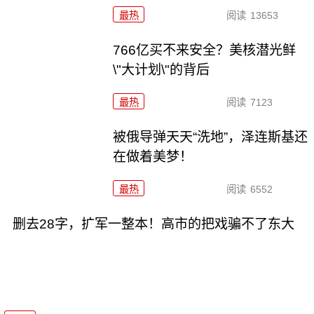
最热
阅读
13653
766亿买不来安全？美核潜光鲜
\"大计划\"的背后
最热
阅读
7123
被俄导弹天天“洗地”，泽连斯基还
在做着美梦！
最热
阅读
6552
删去28字，扩军一整本！高市的把戏骗不了东大