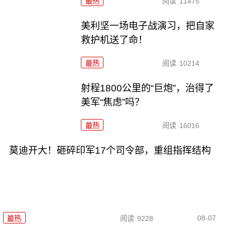
最热
阅读
11475
美利坚一场电子战演习，把自家
救护机送了命！
最热
阅读
10214
射程1800公里的“巨炮”，治得了
美军“焦虑”吗？
最热
阅读
16016
莫迪开大！砸碎印军17个司令部，重组指挥结构
08-07
最热
阅读
9228