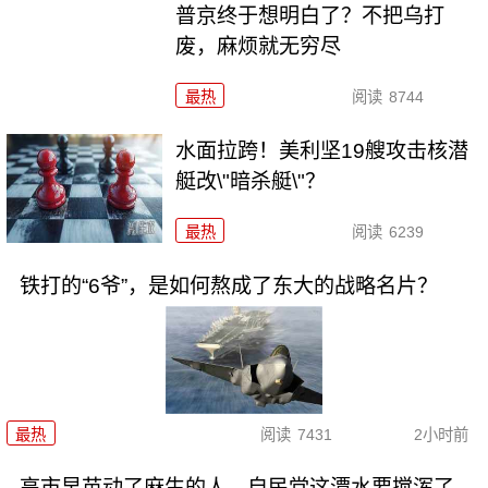
普京终于想明白了？不把乌打
废，麻烦就无穷尽
最热
阅读
8744
水面拉跨！美利坚19艘攻击核潜
艇改\"暗杀艇\"？
最热
阅读
6239
铁打的“6爷”，是如何熬成了东大的战略名片？
最热
阅读
7431
2小时前
高市早苗动了麻生的人，自民党这潭水要搅浑了