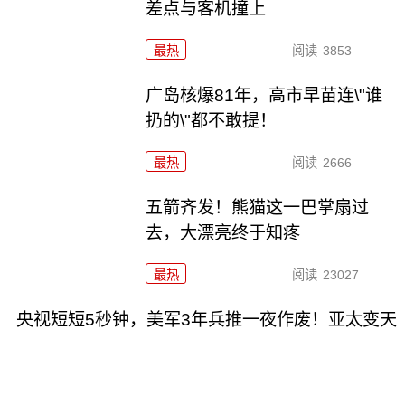
差点与客机撞上
最热
阅读
3853
广岛核爆81年，高市早苗连\"谁
扔的\"都不敢提！
最热
阅读
2666
五箭齐发！熊猫这一巴掌扇过
去，大漂亮终于知疼
最热
阅读
23027
央视短短5秒钟，美军3年兵推一夜作废！亚太变天