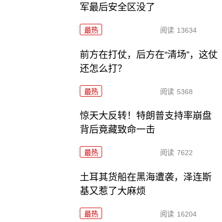
军最后安全区没了
最热
阅读
13634
前方在打仗，后方在“清场”，这仗
还怎么打？
最热
阅读
5368
惊天大反转！特朗普支持率崩盘
背后竟藏致命一击
最热
阅读
7622
土耳其货船在黑海遭袭，泽连斯
基又惹了大麻烦
最热
阅读
16204