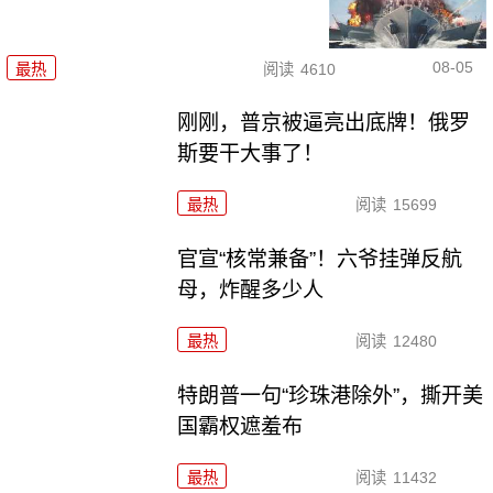
08-05
最热
阅读
4610
刚刚，普京被逼亮出底牌！俄罗
斯要干大事了！
最热
阅读
15699
官宣“核常兼备”！六爷挂弹反航
母，炸醒多少人
最热
阅读
12480
特朗普一句“珍珠港除外”，撕开美
国霸权遮羞布
最热
阅读
11432