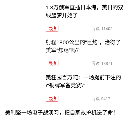
1.3万俄军直插日本海，美日的双
线噩梦开始了
最热
阅读
11402
射程1800公里的“巨炮”，治得了
美军“焦虑”吗？
最热
阅读
13871
美狂囤百万吨：一场提前下注的
\"铜牌军备竞赛\"
最热
阅读
9417
美利坚一场电子战演习，把自家救护机送了命！