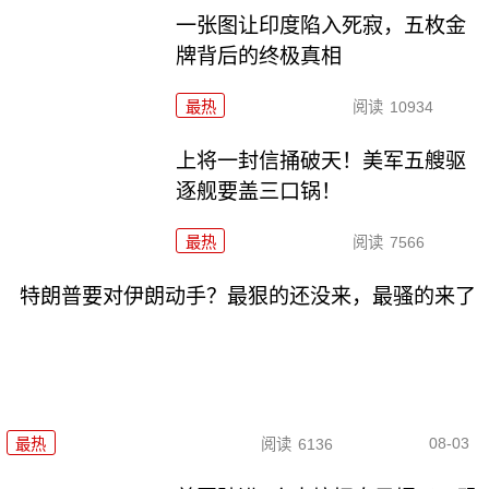
一张图让印度陷入死寂，五枚金
牌背后的终极真相
最热
阅读
10934
上将一封信捅破天！美军五艘驱
逐舰要盖三口锅！
最热
阅读
7566
特朗普要对伊朗动手？最狠的还没来，最骚的来了
08-03
最热
阅读
6136