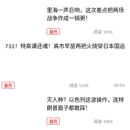
里海一声巨响，这次差点把两场
战争炸成一锅粥！
最热
阅读
9291
731！特高课还魂！高市早苗两把火烧穿日本国运
08-04
最热
阅读
5339
灭人种？以色列这波操作，连特
朗普面子都敢踩！
最热
阅读
6905