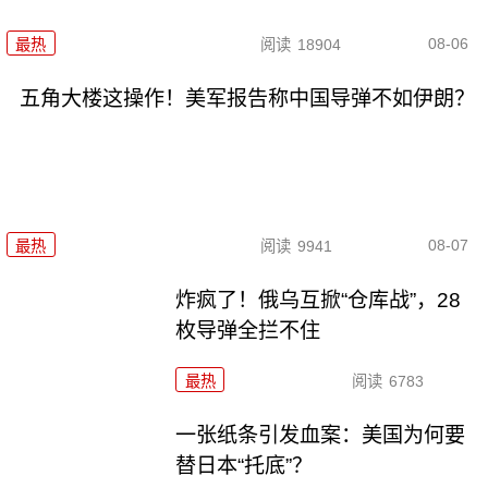
08-06
最热
阅读
18904
五角大楼这操作！美军报告称中国导弹不如伊朗？
08-07
最热
阅读
9941
炸疯了！俄乌互掀“仓库战”，28
枚导弹全拦不住
最热
阅读
6783
一张纸条引发血案：美国为何要
替日本“托底”？