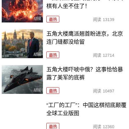
棋有人坐不住了！
最热
阅读
13139
五角大楼鹰派翘首盼进京，北京
连门缝都没给留
最热
阅读
12714
五角大楼吓唬中俄？这事恰恰暴
露了美军的底裤
最热
阅读
10497
“工厂的工厂”：中国这棋彻底颠覆
全球工业版图
最热
阅读
12360