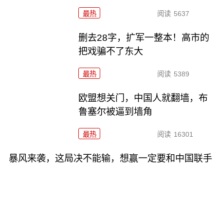
最热
阅读
5637
删去28字，扩军一整本！高市的
把戏骗不了东大
最热
阅读
5389
欧盟想关门，中国人就翻墙，布
鲁塞尔被逼到墙角
最热
阅读
16301
暴风来袭，这局决不能输，想赢一定要和中国联手