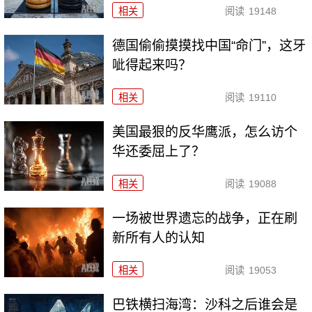
相关
阅读
19148
德国偷偷摸摸找中国“命门”，这牙
呲得起来吗？
相关
阅读
19110
美国最狠的反华鹰派，怎么访个
华还委屈上了？
相关
阅读
19088
一场被世界遗忘的战争，正在刷
新所有人的认知
相关
阅读
19053
巴铁横扫海湾：沙科之后谁会是