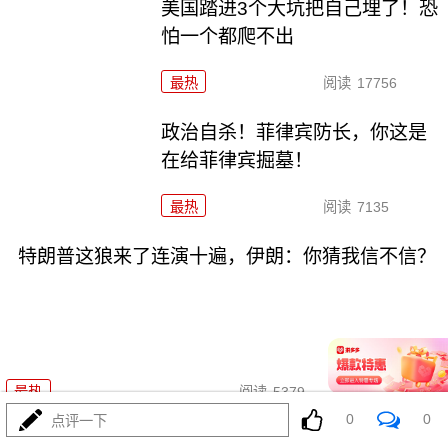
美国踏进3个大坑把自己埋了！恐
怕一个都爬不出
最热
阅读
17756
政治自杀！菲律宾防长，你这是
在给菲律宾掘墓！
最热
阅读
7135
特朗普这狼来了连演十遍，伊朗：你猜我信不信？
08-03
最热
阅读
5379
0
0
点评一下
高市早苗又作妖！特高课卷土重来，日本三重困境