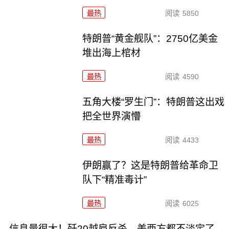
最热
阅读
5850
特朗普“黄金舰队”：2750亿美金
堆出海上棺材
最热
阅读
4590
五角大楼“罗生门”：特朗普这出戏
把全世界演懵
最热
阅读
4433
伊朗赢了？这是特朗普给革命卫
队下“精准毒计”
最热
阅读
6025
信息量很大！歼20越肩反杀，美西方都不淡定了