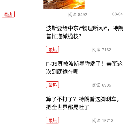
08-04
最热
阅读
8492
波斯要给中东\"物理断网\"，特朗
普忙递橄榄枝？
最热
阅读
7162
F-35真被波斯导弹端了！美军这
次到底输在哪
最热
阅读
6985
算了不打了？特朗普这脚刹车，
把全世界都晃吐了
最热
阅读
15713