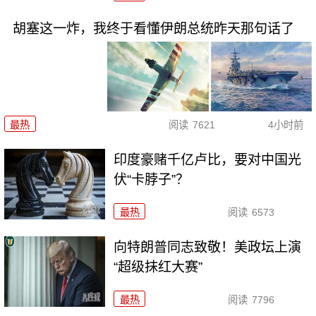
胡塞这一炸，我终于看懂伊朗总统昨天那句话了
最热
阅读
7621
4小时前
印度豪赌千亿卢比，要对中国光
伏“卡脖子”？
最热
阅读
6573
向特朗普同志致敬！美政坛上演
“超级抹红大赛”
最热
阅读
7796