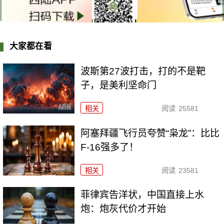
大家都在看
波斯第27波打击，打的不是靶
子，是美利坚命门
相关
阅读
25581
阿塞拜疆飞行员夸赞“枭龙”：比比
F-16强多了！
相关
阅读
23581
菲律宾告洋状，中国直接上水
炮：炮灰代价才开始