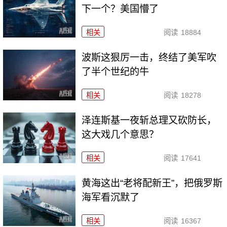
下一个？美国懵了
相关
阅读
18884
波斯这狠厉一击，终结了美军吹
了半个世纪的牛
相关
阅读
18278
泽连斯基一夜斩总理又砍防长，
这大戏几个意思？
相关
阅读
17641
黄海这出“老将配新王”，把俄罗斯
海军看沉默了
相关
阅读
16367