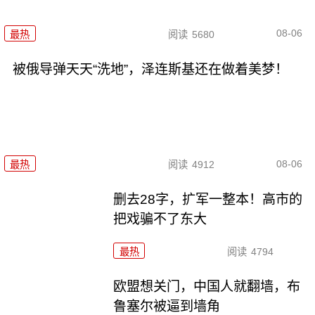
08-06
最热
阅读
5680
被俄导弹天天“洗地”，泽连斯基还在做着美梦！
08-06
最热
阅读
4912
删去28字，扩军一整本！高市的
把戏骗不了东大
最热
阅读
4794
欧盟想关门，中国人就翻墙，布
鲁塞尔被逼到墙角