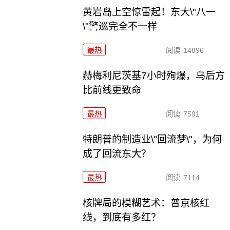
黄岩岛上空惊雷起！东大\"八一
\"警巡完全不一样
最热
阅读
14896
赫梅利尼茨基7小时殉爆，乌后方
比前线更致命
最热
阅读
7591
特朗普的制造业\"回流梦\"，为何
成了回流东大？
最热
阅读
7114
核牌局的模糊艺术：普京核红
线，到底有多红？