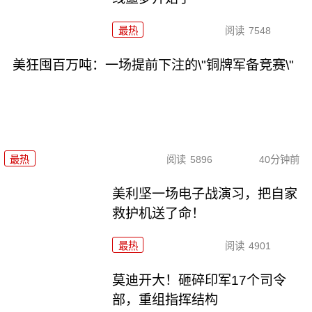
最热
阅读
7548
美狂囤百万吨：一场提前下注的\"铜牌军备竞赛\"
最热
阅读
5896
40分钟前
美利坚一场电子战演习，把自家
救护机送了命！
最热
阅读
4901
莫迪开大！砸碎印军17个司令
部，重组指挥结构