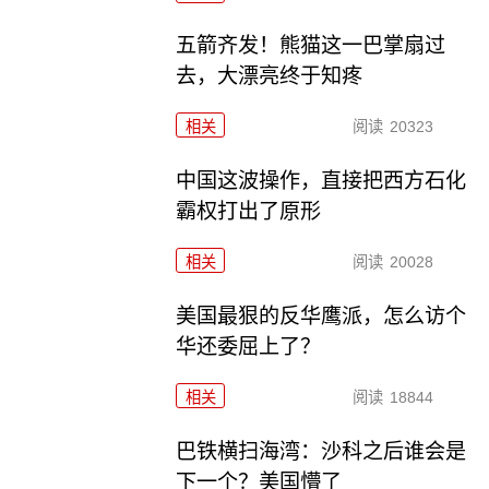
五箭齐发！熊猫这一巴掌扇过
去，大漂亮终于知疼
相关
阅读
20323
中国这波操作，直接把西方石化
霸权打出了原形
相关
阅读
20028
美国最狠的反华鹰派，怎么访个
华还委屈上了？
相关
阅读
18844
巴铁横扫海湾：沙科之后谁会是
下一个？美国懵了