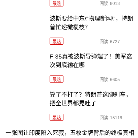
最热
阅读
8013
波斯要给中东\"物理断网\"，特朗
普忙递橄榄枝？
最热
阅读
6727
F-35真被波斯导弹端了！美军这
次到底输在哪
最热
阅读
6605
算了不打了？特朗普这脚刹车，
把全世界都晃吐了
最热
阅读
15119
一张图让印度陷入死寂，五枚金牌背后的终极真相