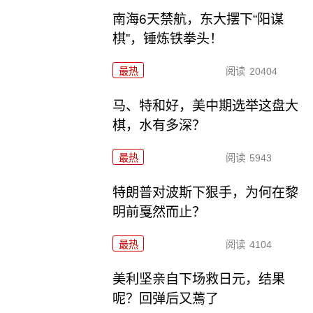
南海6天禁航，东大摆下“阳谋
棋”，锤炼铁拳头！
最热
阅读
20404
马、特和好，美中期选举这盘大
棋，水有多深？
最热
阅读
5943
特朗普对波斯下狠手，为何在黎
明前戛然而止？
最热
阅读
4104
美利坚亲自下场救日元，结果
呢？回弹后又蔫了