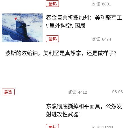
最热
阅读
8801
吞金巨兽折翼加州：美利坚军工
\"里外掏空\"困局
最热
阅读
6474
波斯的浓缩铀，美利坚是真想拿，还是做样子？
08-03
最热
阅读
4412
东瀛彻底撕掉和平面具，公然发
射进攻性武器！
最热
阅读
11238