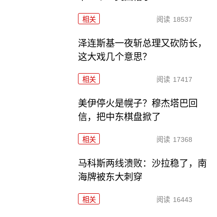
相关
阅读
18537
泽连斯基一夜斩总理又砍防长，
这大戏几个意思？
相关
阅读
17417
美伊停火是幌子？穆杰塔巴回
信，把中东棋盘掀了
相关
阅读
17368
马科斯两线溃败：沙拉稳了，南
海牌被东大刺穿
相关
阅读
16443