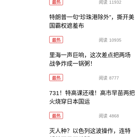
最热
阅读
11932
特朗普一句“珍珠港除外”，撕开美
国霸权遮羞布
最热
阅读
10935
里海一声巨响，这次差点把两场
战争炸成一锅粥！
最热
阅读
8777
731！特高课还魂！高市早苗两把
火烧穿日本国运
最热
阅读
4868
灭人种？以色列这波操作，连特