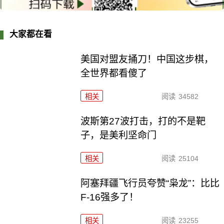
大家都在看
美国对盟友捅刀！中国这步棋，
全世界都看傻了
相关
阅读
34582
波斯第27波打击，打的不是靶
子，是美利坚命门
相关
阅读
25104
阿塞拜疆飞行员夸赞“枭龙”：比比
F-16强多了！
相关
阅读
23255