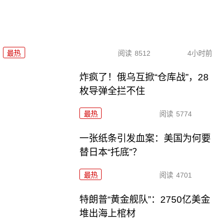
最热
阅读
8512
4小时前
炸疯了！俄乌互掀“仓库战”，28
枚导弹全拦不住
最热
阅读
5774
一张纸条引发血案：美国为何要
替日本“托底”？
最热
阅读
4701
特朗普“黄金舰队”：2750亿美金
堆出海上棺材