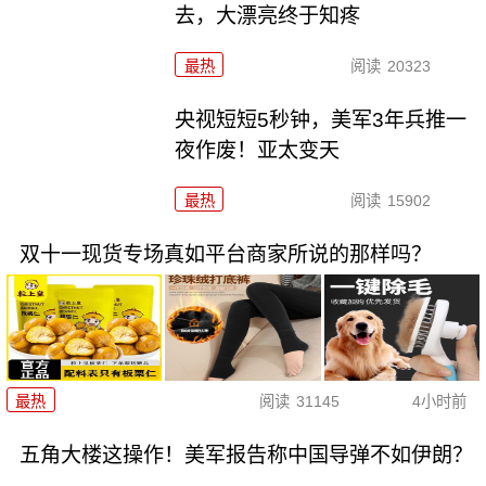
去，大漂亮终于知疼
最热
阅读
20323
央视短短5秒钟，美军3年兵推一
夜作废！亚太变天
最热
阅读
15902
双十一现货专场真如平台商家所说的那样吗？
最热
阅读
31145
4小时前
五角大楼这操作！美军报告称中国导弹不如伊朗？