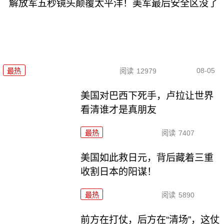
解放军五秒镜头颠覆太平洋！美军最后安全区没了
08-05
最热
阅读
12979
美国对巴西下死手，卢拉让世界
看清谁才是真朋友
最热
阅读
7407
美国如此救日元，背后藏着三重
收割日本的阳谋！
最热
阅读
5890
前方在打仗，后方在“清场”，这仗