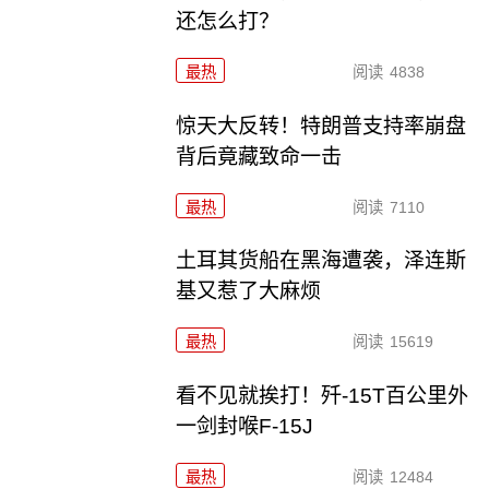
还怎么打？
最热
阅读
4838
惊天大反转！特朗普支持率崩盘
背后竟藏致命一击
最热
阅读
7110
土耳其货船在黑海遭袭，泽连斯
基又惹了大麻烦
最热
阅读
15619
看不见就挨打！歼-15T百公里外
一剑封喉F-15J
最热
阅读
12484