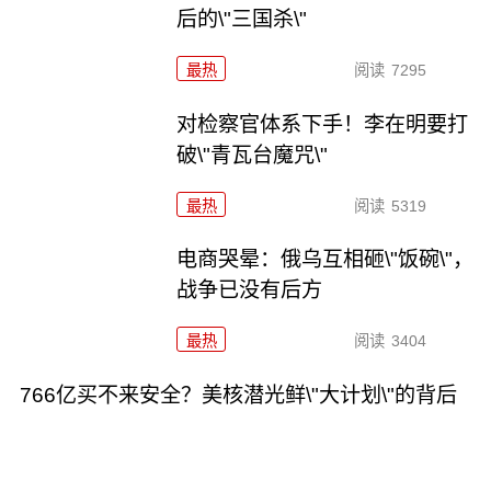
后的\"三国杀\"
最热
阅读
7295
对检察官体系下手！李在明要打
破\"青瓦台魔咒\"
最热
阅读
5319
电商哭晕：俄乌互相砸\"饭碗\"，
战争已没有后方
最热
阅读
3404
766亿买不来安全？美核潜光鲜\"大计划\"的背后