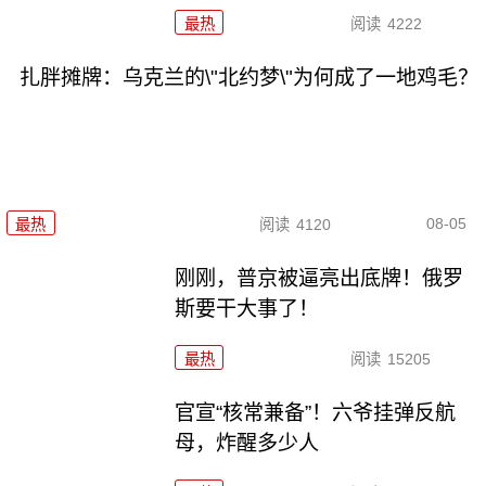
最热
阅读
4222
扎胖摊牌：乌克兰的\"北约梦\"为何成了一地鸡毛？
08-05
最热
阅读
4120
刚刚，普京被逼亮出底牌！俄罗
斯要干大事了！
最热
阅读
15205
官宣“核常兼备”！六爷挂弹反航
母，炸醒多少人