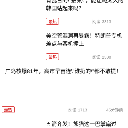
青瓦台的\"拍桌\"，能让跪太久的
韩国站起来吗？
最热
阅读
3313
美空管漏洞再暴露！特朗普专机
差点与客机撞上
最热
阅读
2538
广岛核爆81年，高市早苗连\"谁扔的\"都不敢提！
最热
阅读
1713
45分钟前
五箭齐发！熊猫这一巴掌扇过