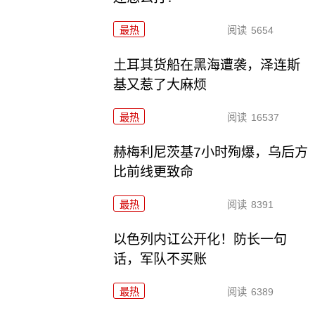
最热
阅读
5654
土耳其货船在黑海遭袭，泽连斯
基又惹了大麻烦
最热
阅读
16537
赫梅利尼茨基7小时殉爆，乌后方
比前线更致命
最热
阅读
8391
以色列内讧公开化！防长一句
话，军队不买账
最热
阅读
6389