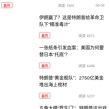
08-06
最热
阅读
7402
伊朗赢了？这是特朗普给革命卫
队下“精准毒计”
最热
阅读
6671
一张纸条引发血案：美国为何要
替日本“托底”？
最热
阅读
6488
特朗普“黄金舰队”：2750亿美金
堆出海上棺材
最热
阅读
5237
五角大楼“罗生门”：特朗普这出戏