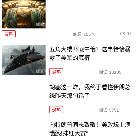
08-07
最热
阅读
15578
五角大楼吓唬中俄？这事恰恰暴
露了美军的底裤
最热
阅读
13185
胡塞这一炸，我终于看懂伊朗总
统昨天那句话了
最热
阅读
9751
向特朗普同志致敬！美政坛上演
“超级抹红大赛”