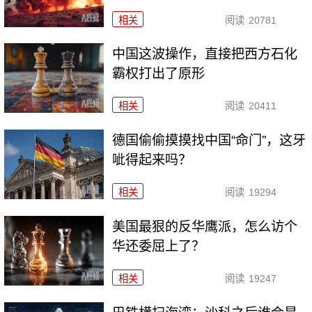
相关
阅读
20781
中国这波操作，直接把西方石化
霸权打出了原形
相关
阅读
20411
德国偷偷摸摸找中国“命门”，这牙
呲得起来吗？
相关
阅读
19294
美国最狠的反华鹰派，怎么访个
华还委屈上了？
相关
阅读
19247