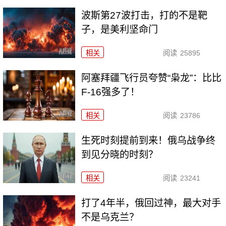
波斯第27波打击，打的不是靶
子，是美利坚命门
相关
阅读
25895
阿塞拜疆飞行员夸赞“枭龙”：比比
F-16强多了！
相关
阅读
23786
生死时刻提前到来！俄乌战争终
到见分晓的时刻？
相关
阅读
23241
打了4年半，俄回过神，最大对手
不是乌克兰？