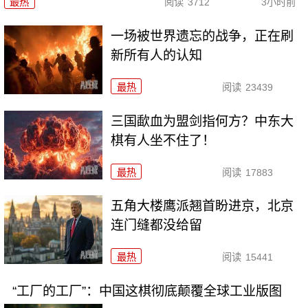
最热
阅读
3712
3小时前
一场被世界遗忘的战争，正在刷
新所有人的认知
最热
阅读
23439
三国歃血为盟剑指何方？中东大
棋有人坐不住了！
最热
阅读
17883
五角大楼鹰派翘首盼进京，北京
连门缝都没给留
最热
阅读
15441
“工厂的工厂”：中国这棋彻底颠覆全球工业版图