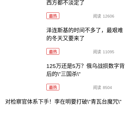
西方都不淡定了
最热
阅读
12606
泽连斯基的时间不多了，最艰难
的冬天又要来了
最热
阅读
11095
125万还是5万？俄乌战损数字背
后的\"三国杀\"
最热
阅读
8504
对检察官体系下手！李在明要打破\"青瓦台魔咒\"