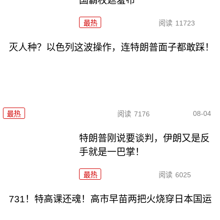
国霸权遮羞布
最热
阅读
11723
灭人种？以色列这波操作，连特朗普面子都敢踩！
08-04
最热
阅读
7176
特朗普刚说要谈判，伊朗又是反
手就是一巴掌！
最热
阅读
6025
731！特高课还魂！高市早苗两把火烧穿日本国运