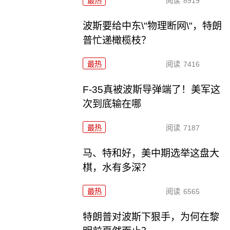
最热
阅读
8919
波斯要给中东\"物理断网\"，特朗
普忙递橄榄枝？
最热
阅读
7416
F-35真被波斯导弹端了！美军这
次到底输在哪
最热
阅读
7187
马、特和好，美中期选举这盘大
棋，水有多深？
最热
阅读
6565
特朗普对波斯下狠手，为何在黎