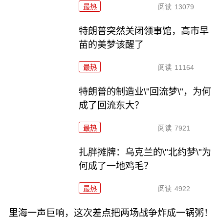
最热
阅读
13079
特朗普突然关闭领事馆，高市早
苗的美梦该醒了
最热
阅读
11164
特朗普的制造业\"回流梦\"，为何
成了回流东大？
最热
阅读
7921
扎胖摊牌：乌克兰的\"北约梦\"为
何成了一地鸡毛？
最热
阅读
4922
里海一声巨响，这次差点把两场战争炸成一锅粥！