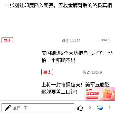
一张图让印度陷入死寂，五枚金牌背后的终极真相
08-03
最热
阅读
11144
美国踏进3个大坑把自己埋了！恐
怕一个都爬不出
最热
阅读
18249
上将一封信捅破天！美军五艘驱
逐舰要盖三口锅！
最热
阅读
7805
0
0
点评一下