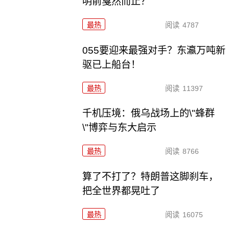
明前戛然而止？
最热
阅读
4787
055要迎来最强对手？东瀛万吨新
驱已上船台！
最热
阅读
11397
千机压境：俄乌战场上的\"蜂群
\"博弈与东大启示
最热
阅读
8766
算了不打了？特朗普这脚刹车，
把全世界都晃吐了
最热
阅读
16075