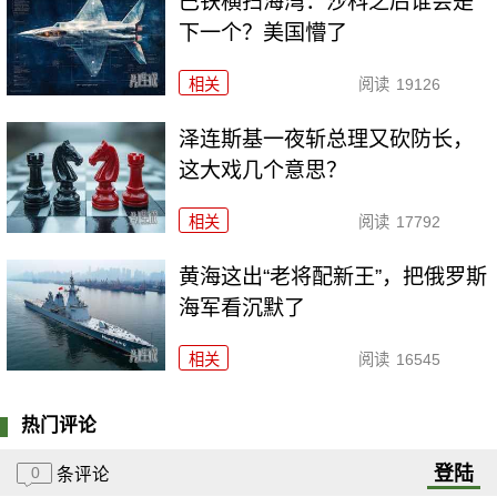
巴铁横扫海湾：沙科之后谁会是
下一个？美国懵了
相关
阅读
19126
泽连斯基一夜斩总理又砍防长，
这大戏几个意思？
相关
阅读
17792
黄海这出“老将配新王”，把俄罗斯
海军看沉默了
相关
阅读
16545
热门评论
登陆
0
条评论