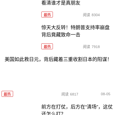
看清谁才是真朋友
最热
阅读
8304
惊天大反转！特朗普支持率崩盘
背后竟藏致命一击
最热
阅读
7918
美国如此救日元，背后藏着三重收割日本的阳谋！
08-05
最热
阅读
6817
前方在打仗，后方在“清场”，这仗
还怎么打？