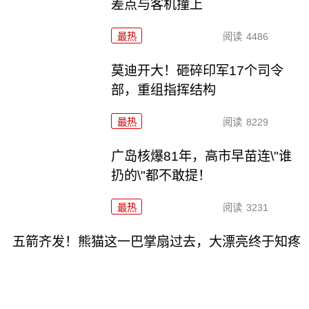
差点与客机撞上
最热
阅读
4486
莫迪开大！砸碎印军17个司令
部，重组指挥结构
最热
阅读
8229
广岛核爆81年，高市早苗连\"谁
扔的\"都不敢提！
最热
阅读
3231
五箭齐发！熊猫这一巴掌扇过去，大漂亮终于知疼