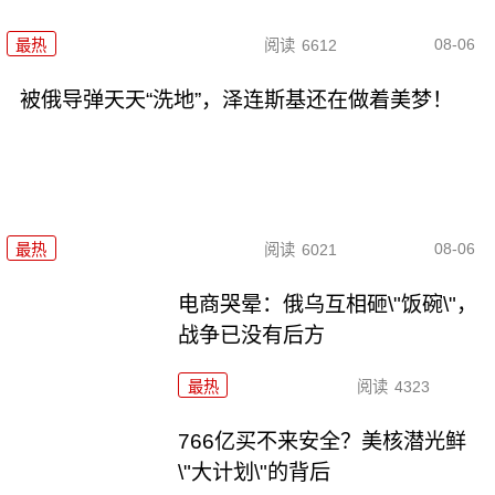
08-06
最热
阅读
6612
被俄导弹天天“洗地”，泽连斯基还在做着美梦！
08-06
最热
阅读
6021
电商哭晕：俄乌互相砸\"饭碗\"，
战争已没有后方
最热
阅读
4323
766亿买不来安全？美核潜光鲜
\"大计划\"的背后