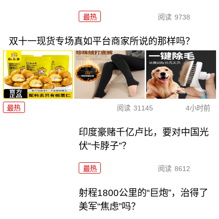
最热
阅读
9738
双十一现货专场真如平台商家所说的那样吗？
最热
阅读
31145
4小时前
印度豪赌千亿卢比，要对中国光
伏“卡脖子”？
最热
阅读
8612
射程1800公里的“巨炮”，治得了
美军“焦虑”吗？