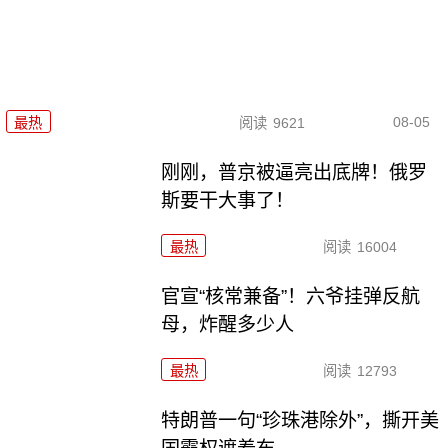
08-05
最热
阅读
9621
刚刚，普京被逼亮出底牌！俄罗
斯要干大事了！
最热
阅读
16004
官宣“核常兼备”！六爷挂弹反航
母，炸醒多少人
最热
阅读
12793
特朗普一句“珍珠港除外”，撕开美