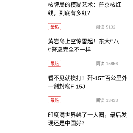
核牌局的模糊艺术：普京核红
线，到底有多红？
最热
阅读
5132
黄岩岛上空惊雷起！东大\"八一
\"警巡完全不一样
最热
阅读
15856
看不见就挨打！歼-15T百公里外
一剑封喉F-15J
最热
阅读
13433
印度满世界绕了一大圈，最后发
现还是中国好？