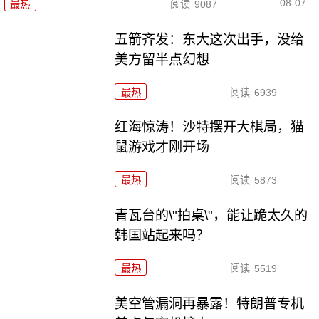
08-07
最热
阅读
9087
五箭齐发：东大这次出手，没给
美方留半点幻想
最热
阅读
6939
红海惊涛！沙特摆开大棋局，猫
鼠游戏才刚开场
最热
阅读
5873
青瓦台的\"拍桌\"，能让跪太久的
韩国站起来吗？
最热
阅读
5519
美空管漏洞再暴露！特朗普专机