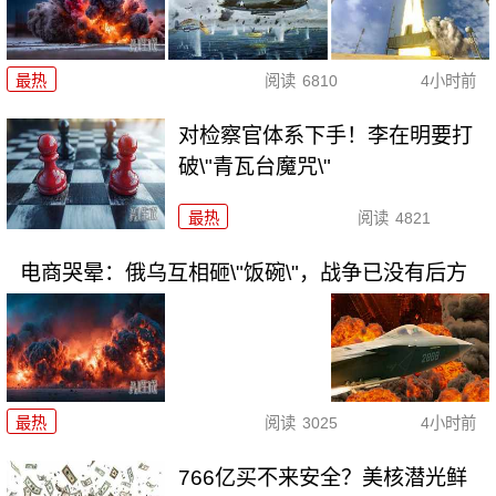
最热
阅读
6810
4小时前
对检察官体系下手！李在明要打
破\"青瓦台魔咒\"
最热
阅读
4821
电商哭晕：俄乌互相砸\"饭碗\"，战争已没有后方
最热
阅读
3025
4小时前
766亿买不来安全？美核潜光鲜