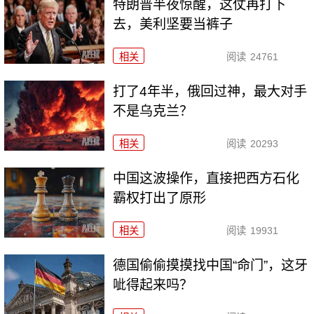
特朗普半夜惊醒，这仗再打下
去，美利坚要当裤子
相关
阅读
24761
打了4年半，俄回过神，最大对手
不是乌克兰？
相关
阅读
20293
中国这波操作，直接把西方石化
霸权打出了原形
相关
阅读
19931
德国偷偷摸摸找中国“命门”，这牙
呲得起来吗？