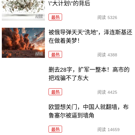
\"大计划\"的背后
最热
阅读
5326
被俄导弹天天“洗地”，泽连斯基还
在做着美梦！
最热
阅读
4388
删去28字，扩军一整本！高市的
把戏骗不了东大
最热
阅读
4425
欧盟想关门，中国人就翻墙，布
鲁塞尔被逼到墙角
最热
阅读
14659