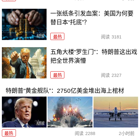
一张纸条引发血案：美国为何要
替日本“托底”？
最热
阅读
3181
五角大楼“罗生门”：特朗普这出戏
把全世界演懵
最热
阅读
2327
特朗普“黄金舰队”：2750亿美金堆出海上棺材
最热
阅读
2288
2小时前