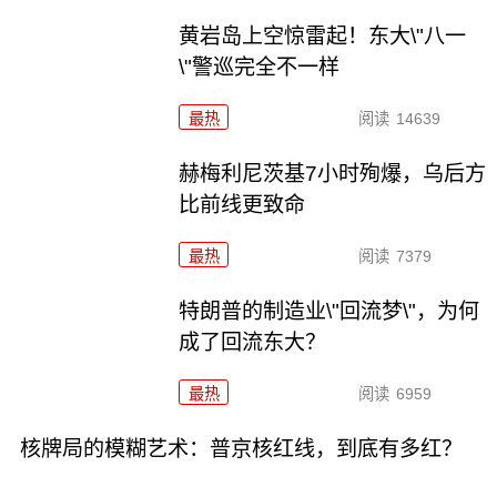
黄岩岛上空惊雷起！东大\"八一
\"警巡完全不一样
最热
阅读
14639
赫梅利尼茨基7小时殉爆，乌后方
比前线更致命
最热
阅读
7379
特朗普的制造业\"回流梦\"，为何
成了回流东大？
最热
阅读
6959
核牌局的模糊艺术：普京核红线，到底有多红？