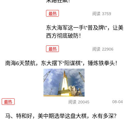
末路狂飙！
最热
阅读
3759
东大海军这一手\"普及牌\"，让美
西方彻底破防！
最热
阅读
22906
南海6天禁航，东大摆下“阳谋棋”，锤炼铁拳头！
08-04
最热
阅读
20045
马、特和好，美中期选举这盘大棋，水有多深？