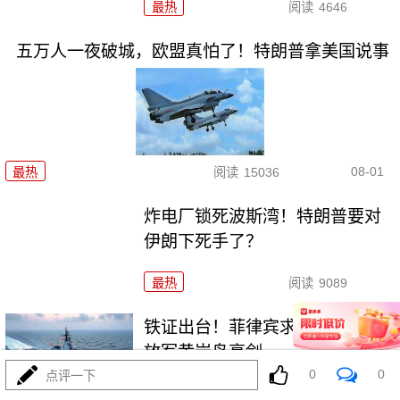
最热
阅读
4646
五万人一夜破城，欧盟真怕了！特朗普拿美国说事
08-01
最热
阅读
15036
炸电厂锁死波斯湾！特朗普要对
伊朗下死手了？
最热
阅读
9089
铁证出台！菲律宾求锤得锤！解
放军黄岩岛亮剑
0
0
点评一下
最热
阅读
22240