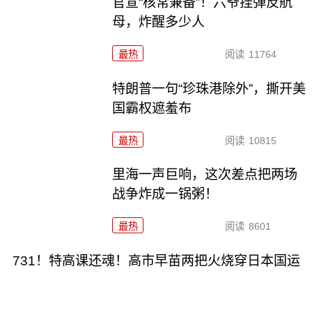
官宣“核常兼备”！六爷挂弹反航
母，炸醒多少人
最热
阅读
11764
特朗普一句“珍珠港除外”，撕开美
国霸权遮羞布
最热
阅读
10815
里海一声巨响，这次差点把两场
战争炸成一锅粥！
最热
阅读
8601
731！特高课还魂！高市早苗两把火烧穿日本国运