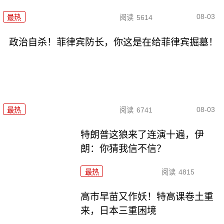
08-03
最热
阅读
5614
政治自杀！菲律宾防长，你这是在给菲律宾掘墓！
08-03
最热
阅读
6741
特朗普这狼来了连演十遍，伊
朗：你猜我信不信？
最热
阅读
4815
高市早苗又作妖！特高课卷土重
来，日本三重困境