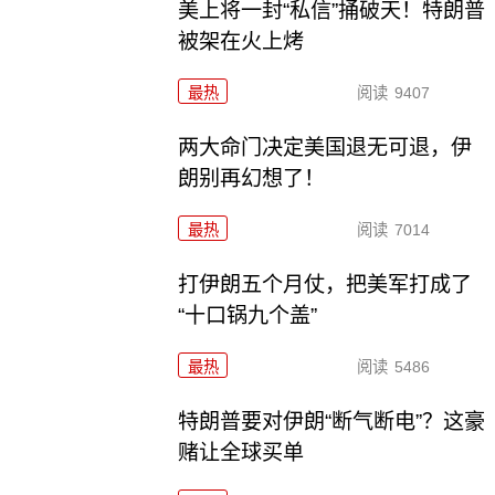
美上将一封“私信”捅破天！特朗普
被架在火上烤
最热
阅读
9407
两大命门决定美国退无可退，伊
朗别再幻想了！
最热
阅读
7014
打伊朗五个月仗，把美军打成了
“十口锅九个盖”
最热
阅读
5486
特朗普要对伊朗“断气断电”？这豪
赌让全球买单