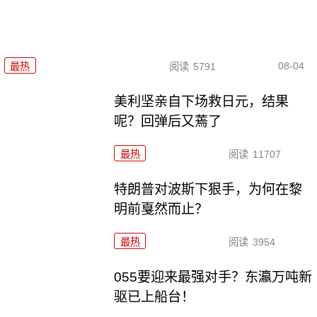
08-04
最热
阅读
5791
美利坚亲自下场救日元，结果
呢？回弹后又蔫了
最热
阅读
11707
特朗普对波斯下狠手，为何在黎
明前戛然而止？
最热
阅读
3954
055要迎来最强对手？东瀛万吨新
驱已上船台！