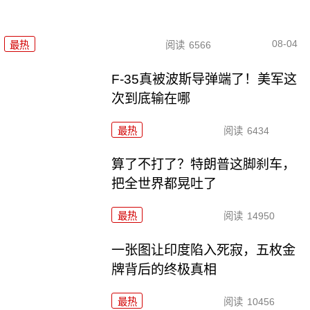
08-04
最热
阅读
6566
F-35真被波斯导弹端了！美军这
次到底输在哪
最热
阅读
6434
算了不打了？特朗普这脚刹车，
把全世界都晃吐了
最热
阅读
14950
一张图让印度陷入死寂，五枚金
牌背后的终极真相
最热
阅读
10456