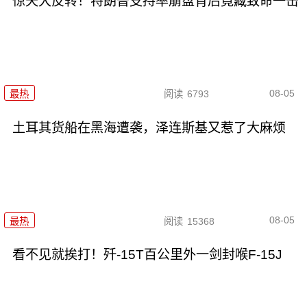
惊天大反转！特朗普支持率崩盘背后竟藏致命一击
08-05
最热
阅读
6793
土耳其货船在黑海遭袭，泽连斯基又惹了大麻烦
08-05
最热
阅读
15368
看不见就挨打！歼-15T百公里外一剑封喉F-15J