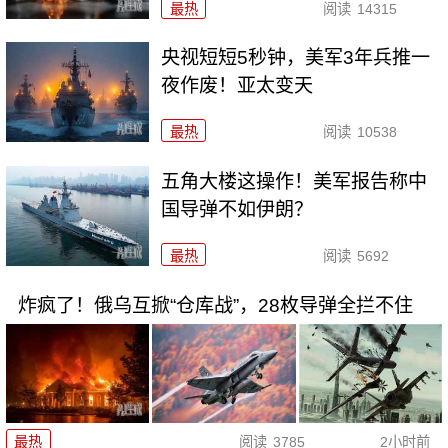
最热
阅读
14315
央视短短5秒钟，美军3年兵推一
夜作废！亚太变天
最热
阅读
10538
五角大楼这操作！美军报告称中
国导弹不如伊朗？
最热
阅读
5692
炸疯了！俄乌互掀“仓库战”，28枚导弹全拦不住
最热
阅读
3785
2小时前