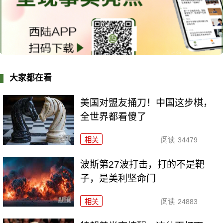
大家都在看
美国对盟友捅刀！中国这步棋，
全世界都看傻了
相关
阅读
34479
波斯第27波打击，打的不是靶
子，是美利坚命门
相关
阅读
24883