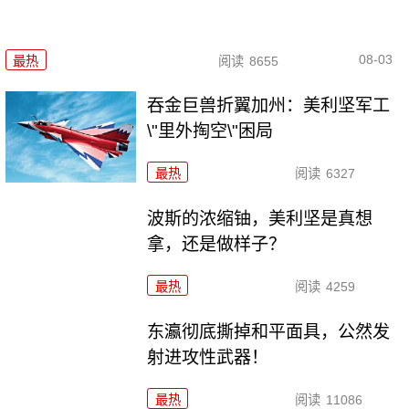
08-03
最热
阅读
8655
吞金巨兽折翼加州：美利坚军工
\"里外掏空\"困局
最热
阅读
6327
波斯的浓缩铀，美利坚是真想
拿，还是做样子？
最热
阅读
4259
东瀛彻底撕掉和平面具，公然发
射进攻性武器！
最热
阅读
11086