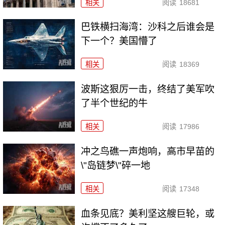
相关
阅读
18681
巴铁横扫海湾：沙科之后谁会是
下一个？美国懵了
相关
阅读
18369
波斯这狠厉一击，终结了美军吹
了半个世纪的牛
相关
阅读
17986
冲之鸟礁一声炮响，高市早苗的
\"岛链梦\"碎一地
相关
阅读
17348
血条见底？美利坚这艘巨轮，或