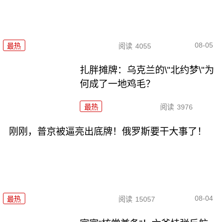
08-05
最热
阅读
4055
扎胖摊牌：乌克兰的\"北约梦\"为
何成了一地鸡毛？
最热
阅读
3976
刚刚，普京被逼亮出底牌！俄罗斯要干大事了！
08-04
最热
阅读
15057