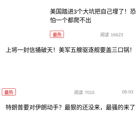
美国踏进3个大坑把自己埋了！恐
怕一个都爬不出
最热
阅读
16623
上将一封信捅破天！美军五艘驱逐舰要盖三口锅！
08-03
最热
阅读
7015
特朗普要对伊朗动手？最狠的还没来，最骚的来了