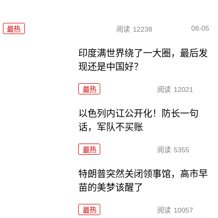
08-05
最热
阅读
12238
印度满世界绕了一大圈，最后发
现还是中国好？
最热
阅读
12021
以色列内讧公开化！防长一句
话，军队不买账
最热
阅读
5355
特朗普突然关闭领事馆，高市早
苗的美梦该醒了
最热
阅读
10057