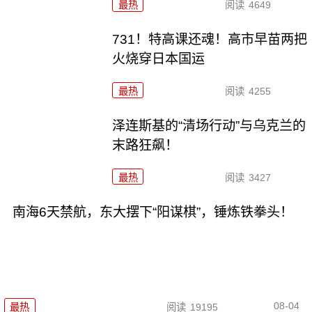
最热
阅读
4649
731！特高课还魂！高市早苗两把
火烧穿日本国运
最热
阅读
4255
泽连斯基的“清场行动”与乌克兰的
末路狂飙！
最热
阅读
3427
南海6天禁航，东大摆下“阳谋棋”，锤炼铁拳头！
08-04
最热
阅读
19195