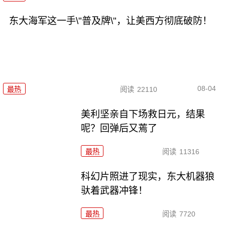
东大海军这一手\"普及牌\"，让美西方彻底破防！
08-04
最热
阅读
22110
美利坚亲自下场救日元，结果
呢？回弹后又蔫了
最热
阅读
11316
科幻片照进了现实，东大机器狼
驮着武器冲锋！
最热
阅读
7720