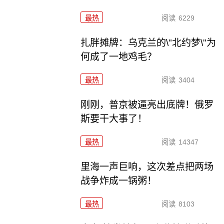
最热
阅读
6229
扎胖摊牌：乌克兰的\"北约梦\"为
何成了一地鸡毛？
最热
阅读
3404
刚刚，普京被逼亮出底牌！俄罗
斯要干大事了！
最热
阅读
14347
里海一声巨响，这次差点把两场
战争炸成一锅粥！
最热
阅读
8103