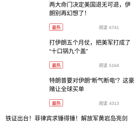
两大命门决定美国退无可退，伊
朗别再幻想了！
最热
阅读
6741
打伊朗五个月仗，把美军打成了
“十口锅九个盖”
最热
阅读
5164
特朗普要对伊朗“断气断电”？这豪
赌让全球买单
最热
阅读
4313
铁证出台！菲律宾求锤得锤！解放军黄岩岛亮剑