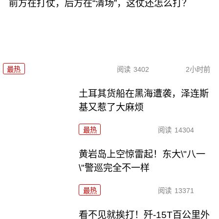
前方在打仗，后方在“清场”，这仗还怎么打？
最热
阅读
3402
2小时前
土耳其货船在黑海遭袭，泽连斯
基又惹了大麻烦
最热
阅读
14304
黄岩岛上空惊雷起！东大\"八一
\"警巡完全不一样
最热
阅读
13371
看不见就挨打！歼-15T百公里外