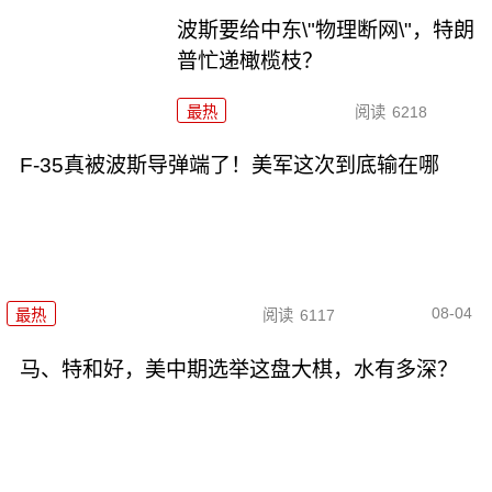
波斯要给中东\"物理断网\"，特朗
普忙递橄榄枝？
最热
阅读
6218
F-35真被波斯导弹端了！美军这次到底输在哪
08-04
最热
阅读
6117
马、特和好，美中期选举这盘大棋，水有多深？