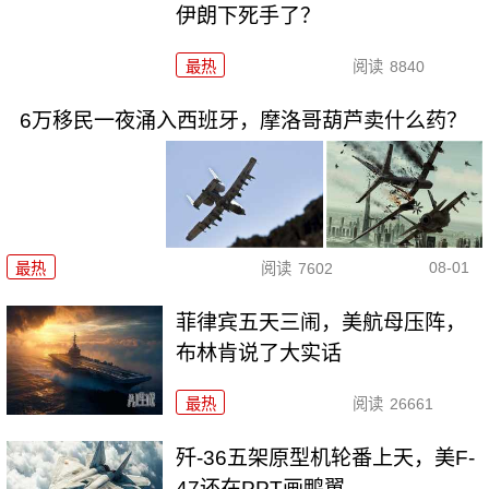
伊朗下死手了？
最热
阅读
8840
6万移民一夜涌入西班牙，摩洛哥葫芦卖什么药？
08-01
最热
阅读
7602
菲律宾五天三闹，美航母压阵，
布林肯说了大实话
最热
阅读
26661
歼-36五架原型机轮番上天，美F-
47还在PPT画鸭翼