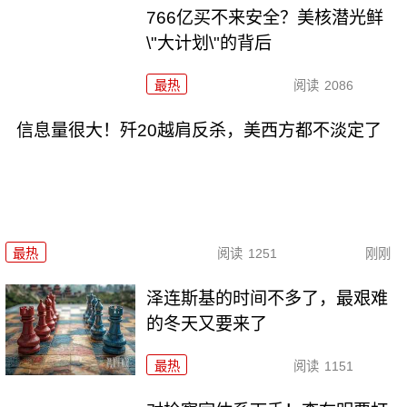
766亿买不来安全？美核潜光鲜
\"大计划\"的背后
最热
阅读
2086
信息量很大！歼20越肩反杀，美西方都不淡定了
最热
阅读
1251
刚刚
泽连斯基的时间不多了，最艰难
的冬天又要来了
最热
阅读
1151