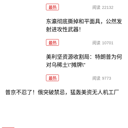
最热
阅读
22132
东瀛彻底撕掉和平面具，公然发
射进攻性武器！
最热
阅读
10701
美利坚资源收割局：特朗普为何
对乌稀土\"摊牌\"
最热
阅读
9773
普京不忍了！俄突破禁忌，猛轰美资无人机工厂