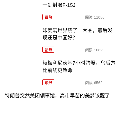
一剑封喉F-15J
最热
阅读
11086
印度满世界绕了一大圈，最后发
现还是中国好？
最热
阅读
10829
赫梅利尼茨基7小时殉爆，乌后方
比前线更致命
最热
阅读
6562
特朗普突然关闭领事馆，高市早苗的美梦该醒了