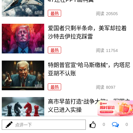
最热
阅读
20505
爱国者只剩半条命，美军却拉着
沙特去伊拉克踩雷
最热
阅读
11754
特朗普官宣“哈马斯缴械”，内塔尼
亚胡不认账
最热
阅读
8097
高市早苗打造“战争大脑”，军国主
义已进入实操
最热
阅读
7546
0
0
点评一下