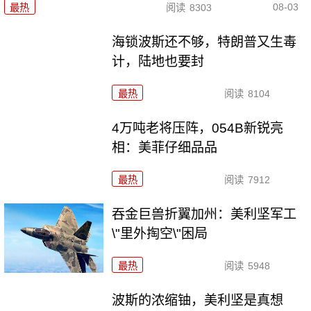
08-03
最热
阅读
8303
海锁波斯还不够，特朗普又生毒
计，陆地也要封
最热
阅读
8104
4万吨老将压阵，054B新锐亮
相：美菲仔细品品
最热
阅读
7912
吞金巨兽折翼加州：美利坚军工
\"里外掏空\"困局
最热
阅读
5948
波斯的浓缩铀，美利坚是真想