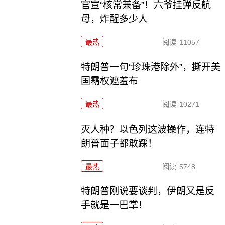
官宣“核常兼备”！六爷挂弹反航
母，炸醒多少人
最热
阅读
11057
特朗普一句“珍珠港除外”，撕开美
国霸权遮羞布
最热
阅读
10271
灭人种？以色列这波操作，连特
朗普面子都敢踩！
最热
阅读
5748
特朗普刚说要谈判，伊朗又是反
手就是一巴掌！