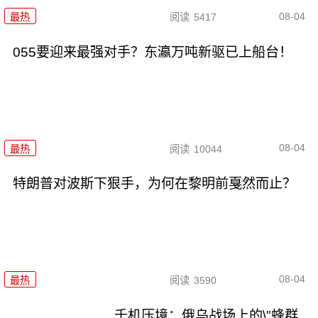
08-04
最热
阅读
5417
055要迎来最强对手？东瀛万吨新驱已上船台！
08-04
最热
阅读
10044
特朗普对波斯下狠手，为何在黎明前戛然而止？
08-04
最热
阅读
3590
千机压境：俄乌战场上的\"蜂群