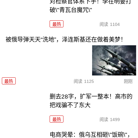
对检察官体系下手！李在明要打
破\"青瓦台魔咒\"
最热
阅读
1104
被俄导弹天天“洗地”，泽连斯基还在做着美梦！
最热
阅读
1125
刚刚
删去28字，扩军一整本！高市的
把戏骗不了东大
最热
阅读
1499
电商哭晕：俄乌互相砸\"饭碗\"，