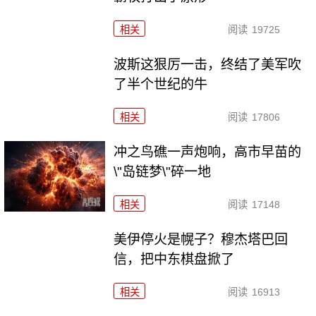
相关
阅读
19725
波斯这狠厉一击，终结了美军吹
了半个世纪的牛
相关
阅读
17806
冲之鸟礁一声炮响，高市早苗的
\"岛链梦\"碎一地
相关
阅读
17148
美伊停火是幌子？穆杰塔巴回
信，把中东棋盘掀了
相关
阅读
16913