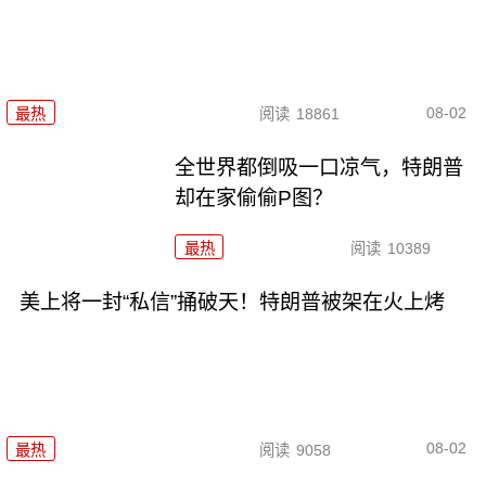
08-02
最热
阅读
18861
全世界都倒吸一口凉气，特朗普
却在家偷偷P图？
最热
阅读
10389
美上将一封“私信”捅破天！特朗普被架在火上烤
08-02
最热
阅读
9058