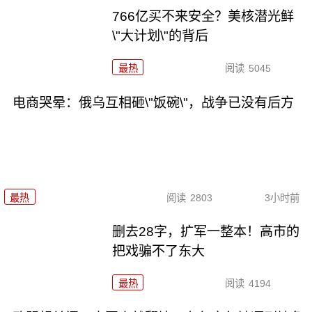
766亿买不来安全？美核潜光鲜
\"大计划\"的背后
最热
阅读
5045
电商哭晕：俄乌互相砸\"饭碗\"，战争已没有后方
最热
阅读
2803
3小时前
删去28字，扩军一整本！高市的
把戏骗不了东大
最热
阅读
4194