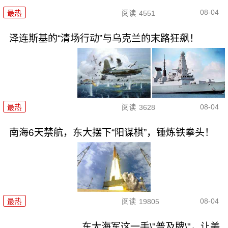
08-04
最热
阅读
4551
泽连斯基的“清场行动”与乌克兰的末路狂飙！
08-04
最热
阅读
3628
南海6天禁航，东大摆下“阳谋棋”，锤炼铁拳头！
08-04
最热
阅读
19805
东大海军这一手\"普及牌\"，让美