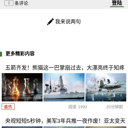
登陆
0
条评论
我来说两句
更多精彩内容
五箭齐发！熊猫这一巴掌扇过去，大漂亮终于知疼
最热
阅读
1992
25分钟前
央视短短5秒钟，美军3年兵推一夜作废！亚太变天