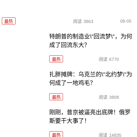
08-05
最热
阅读
3863
特朗普的制造业\"回流梦\"，为何
成了回流东大？
最热
阅读
6770
扎胖摊牌：乌克兰的\"北约梦\"为
何成了一地鸡毛？
最热
阅读
3808
刚刚，普京被逼亮出底牌！俄罗
斯要干大事了！
最热
阅读
14835