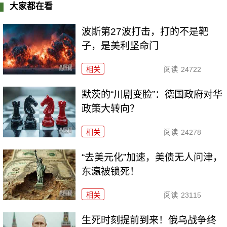
大家都在看
波斯第27波打击，打的不是靶
子，是美利坚命门
相关
阅读
24722
默茨的“川剧变脸”：德国政府对华
政策大转向？
相关
阅读
24278
“去美元化”加速，美债无人问津，
东瀛被锁死！
相关
阅读
23115
生死时刻提前到来！俄乌战争终