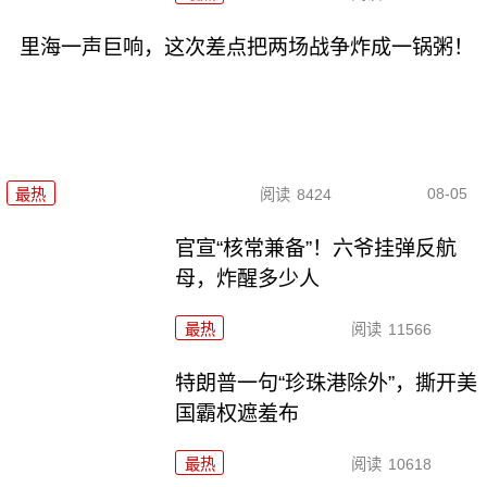
里海一声巨响，这次差点把两场战争炸成一锅粥！
08-05
最热
阅读
8424
官宣“核常兼备”！六爷挂弹反航
母，炸醒多少人
最热
阅读
11566
特朗普一句“珍珠港除外”，撕开美
国霸权遮羞布
最热
阅读
10618