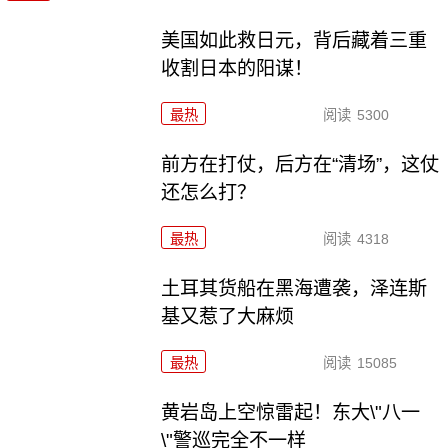
美国如此救日元，背后藏着三重
收割日本的阳谋！
最热
阅读
5300
前方在打仗，后方在“清场”，这仗
还怎么打？
最热
阅读
4318
土耳其货船在黑海遭袭，泽连斯
基又惹了大麻烦
最热
阅读
15085
黄岩岛上空惊雷起！东大\"八一
\"警巡完全不一样