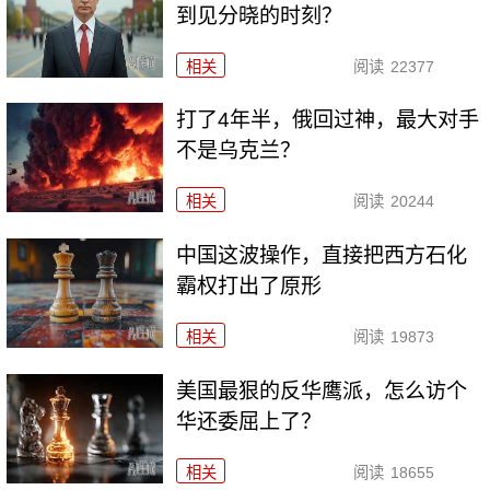
到见分晓的时刻？
相关
阅读
22377
打了4年半，俄回过神，最大对手
不是乌克兰？
相关
阅读
20244
中国这波操作，直接把西方石化
霸权打出了原形
相关
阅读
19873
美国最狠的反华鹰派，怎么访个
华还委屈上了？
相关
阅读
18655