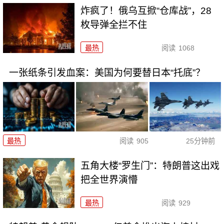
炸疯了！俄乌互掀“仓库战”，28
枚导弹全拦不住
最热
阅读
1068
一张纸条引发血案：美国为何要替日本“托底”？
最热
阅读
905
25分钟前
五角大楼“罗生门”：特朗普这出戏
把全世界演懵
最热
阅读
929