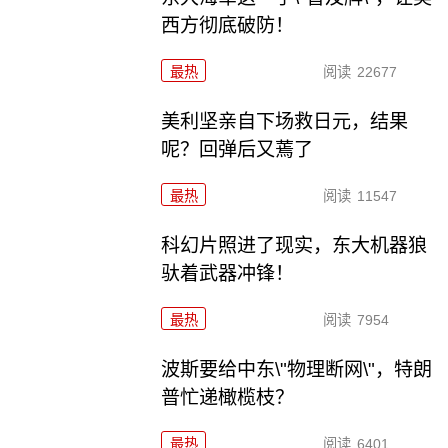
西方彻底破防！
最热
阅读
22677
美利坚亲自下场救日元，结果
呢？回弹后又蔫了
最热
阅读
11547
科幻片照进了现实，东大机器狼
驮着武器冲锋！
最热
阅读
7954
波斯要给中东\"物理断网\"，特朗
普忙递橄榄枝？
最热
阅读
6401