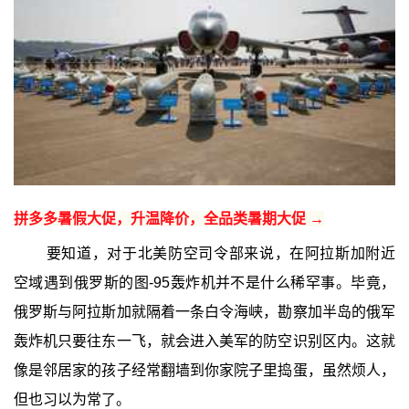
拼多多暑假大促，升温降价，全品类暑期大促 →
要知道，对于北美防空司令部来说，在阿拉斯加附近
空域遇到俄罗斯的图-95轰炸机并不是什么稀罕事。毕竟，
俄罗斯与阿拉斯加就隔着一条白令海峡，勘察加半岛的俄军
轰炸机只要往东一飞，就会进入美军的防空识别区内。这就
像是邻居家的孩子经常翻墙到你家院子里捣蛋，虽然烦人，
但也习以为常了。