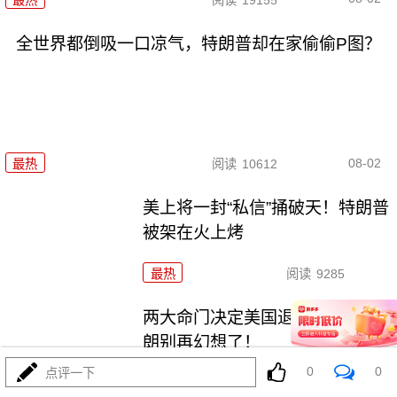
全世界都倒吸一口凉气，特朗普却在家偷偷P图？
08-02
最热
阅读
10612
美上将一封“私信”捅破天！特朗普
被架在火上烤
最热
阅读
9285
两大命门决定美国退无可退，伊
朗别再幻想了！
0
0
点评一下
最热
阅读
6928