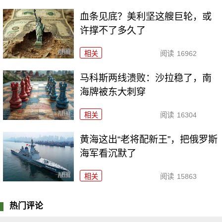
血条见底？美利坚这艘巨轮，或
许撑不了多久了
相关
阅读
16962
马科斯两线溃败：沙拉稳了，南
海牌被东大刺穿
相关
阅读
16304
黄海这出“老将配新王”，把俄罗斯
海军看沉默了
相关
阅读
15863
热门评论