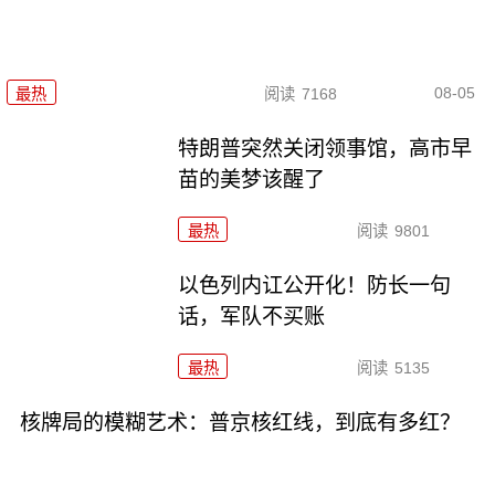
08-05
最热
阅读
7168
特朗普突然关闭领事馆，高市早
苗的美梦该醒了
最热
阅读
9801
以色列内讧公开化！防长一句
话，军队不买账
最热
阅读
5135
核牌局的模糊艺术：普京核红线，到底有多红？