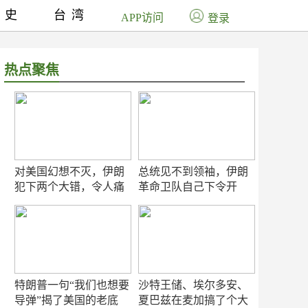
历史
台湾
APP访问
登录
热点聚焦
对美国幻想不灭，伊朗
总统见不到领袖，伊朗
犯下两个大错，令人痛
革命卫队自己下令开
心！
打？
特朗普一句“我们也想要
沙特王储、埃尔多安、
导弹”揭了美国的老底
夏巴兹在麦加搞了个大