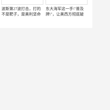
波斯第27波打击，打的
东大海军这一手\"普及
不是靶子，是美利坚命
牌\"，让美西方彻底破
门
防！