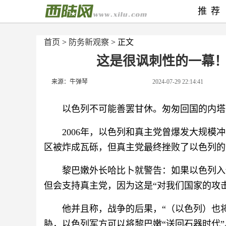
推荐
首页
>
防务新观察
> 正文
这是很讽刺性的一幕
来源：牛弹琴
2024-07-29 22:14:41
以色列不可能善罢甘休。匆匆回国的内塔
2006年，以色列和真主党曾爆发大规模
区被炸成瓦砾，但真主党最终挫败了以色列的
黎巴嫩外长哈比卜就警告：如果以色列入
但会支持真主党，因为这是“对我们国家的攻击
他并且称，战争的后果，“（以色列）也
胁，以色列军方可以将黎巴嫩“送回石器时代”