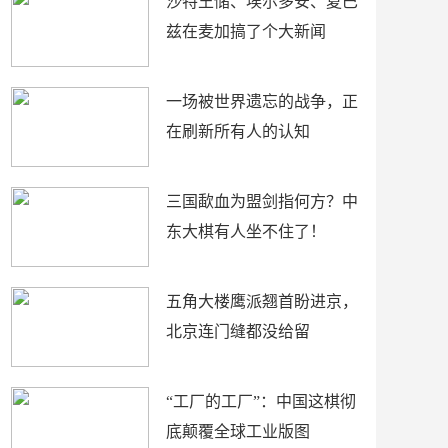
沙特王储、埃尔多安、夏巴
兹在麦加搞了个大新闻
一场被世界遗忘的战争，正
在刷新所有人的认知
三国歃血为盟剑指何方？中
东大棋有人坐不住了！
五角大楼鹰派翘首盼进京，
北京连门缝都没给留
“工厂的工厂”：中国这棋彻
底颠覆全球工业版图