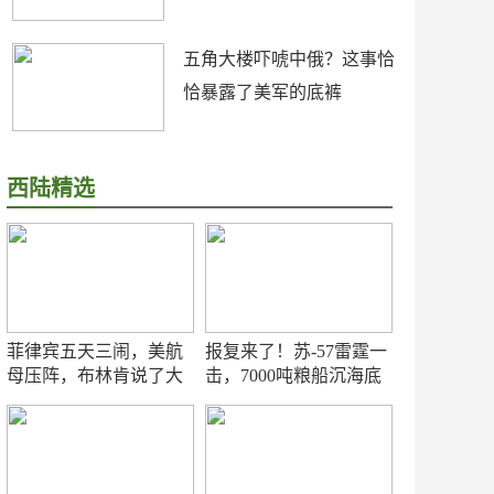
五角大楼吓唬中俄？这事恰
恰暴露了美军的底裤
西陆精选
菲律宾五天三闹，美航
报复来了！苏-57雷霆一
母压阵，布林肯说了大
击，7000吨粮船沉海底
实话