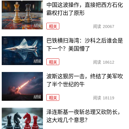
中国这波操作，直接把西方石化
霸权打出了原形
相关
阅读
20067
巴铁横扫海湾：沙科之后谁会是
下一个？美国懵了
相关
阅读
18612
波斯这狠厉一击，终结了美军吹
了半个世纪的牛
相关
阅读
18119
泽连斯基一夜斩总理又砍防长，
这大戏几个意思？