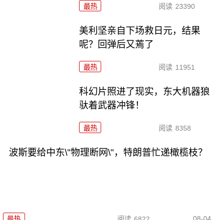
最热
阅读
23390
美利坚亲自下场救日元，结果
呢？回弹后又蔫了
最热
阅读
11951
科幻片照进了现实，东大机器狼
驮着武器冲锋！
最热
阅读
8358
波斯要给中东\"物理断网\"，特朗普忙递橄榄枝？
08-04
最热
阅读
6822