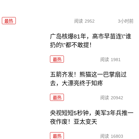
最热
阅读
2952
3小时前
广岛核爆81年，高市早苗连\"谁
扔的\"都不敢提！
最热
阅读
1981
五箭齐发！熊猫这一巴掌扇过
去，大漂亮终于知疼
最热
阅读
20942
央视短短5秒钟，美军3年兵推一
夜作废！亚太变天
最热
阅读
16803