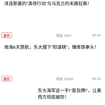
泽连斯基的“清场行动”与乌克兰的末路狂飙！
08-04
最热
阅读
3967
南海6天禁航，东大摆下“阳谋棋”，锤炼铁拳头！
08-04
最热
阅读
20566
东大海军这一手\"普及牌\"，让美
西方彻底破防！