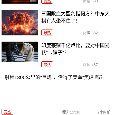
最热
阅读
639
三国歃血为盟剑指何方？中东大
棋有人坐不住了！
最热
阅读
682
印度豪赌千亿卢比，要对中国光
伏“卡脖子”？
最热
阅读
487
射程1800公里的“巨炮”，治得了美军“焦虑”吗？
最热
阅读
11310
2小时前