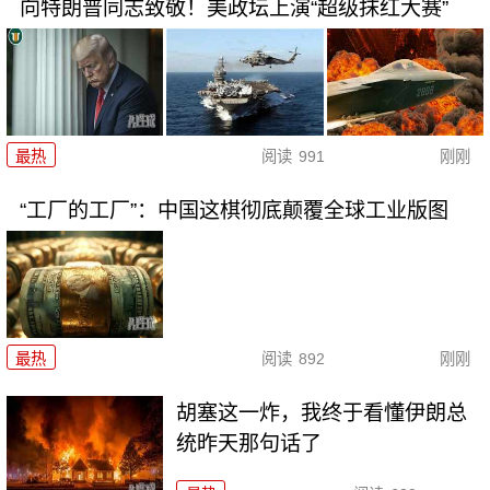
向特朗普同志致敬！美政坛上演“超级抹红大赛”
最热
阅读
991
刚刚
“工厂的工厂”：中国这棋彻底颠覆全球工业版图
最热
阅读
892
刚刚
胡塞这一炸，我终于看懂伊朗总
统昨天那句话了