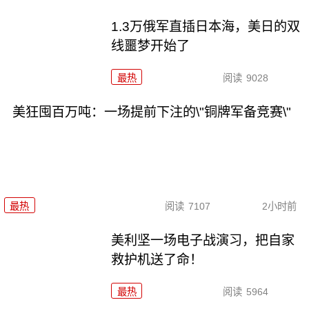
1.3万俄军直插日本海，美日的双
线噩梦开始了
最热
阅读
9028
美狂囤百万吨：一场提前下注的\"铜牌军备竞赛\"
最热
阅读
7107
2小时前
美利坚一场电子战演习，把自家
救护机送了命！
最热
阅读
5964