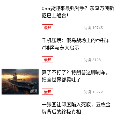
055要迎来最强对手？东瀛万吨新
驱已上船台！
最热
阅读
10745
千机压境：俄乌战场上的\"蜂群
\"博弈与东大启示
最热
阅读
8128
算了不打了？特朗普这脚刹车，
把全世界都晃吐了
最热
阅读
15272
一张图让印度陷入死寂，五枚金
牌背后的终极真相