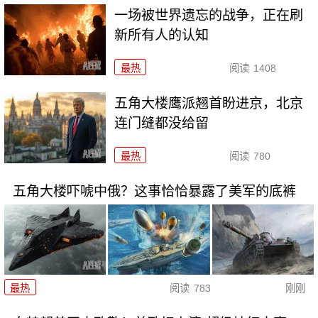
一场被世界遗忘的战争，正在刷
新所有人的认知
最热
阅读
1408
五角大楼鹰派翘首盼进京，北京
连门缝都没给留
最热
阅读
780
五角大楼吓唬中俄？这事恰恰暴露了美军的底裤
最热
阅读
783
刚刚