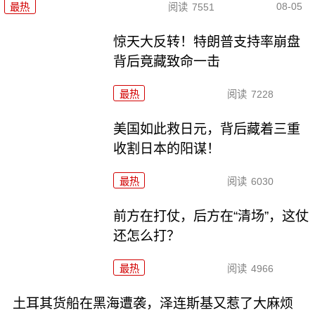
08-05
最热
阅读
7551
惊天大反转！特朗普支持率崩盘
背后竟藏致命一击
最热
阅读
7228
美国如此救日元，背后藏着三重
收割日本的阳谋！
最热
阅读
6030
前方在打仗，后方在“清场”，这仗
还怎么打？
最热
阅读
4966
土耳其货船在黑海遭袭，泽连斯基又惹了大麻烦