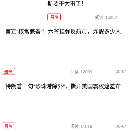
斯要干大事了！
最热
阅读
15282
官宣“核常兼备”！六爷挂弹反航母，炸醒多少人
08-04
最热
阅读
12009
特朗普一句“珍珠港除外”，撕开美国霸权遮羞布
08-04
最热
阅读
11016