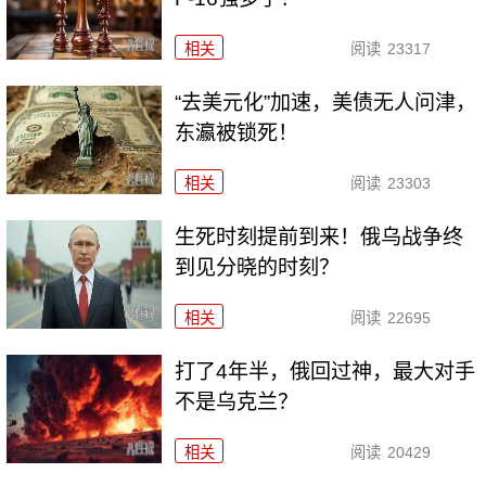
相关
阅读
23317
“去美元化”加速，美债无人问津，
东瀛被锁死！
相关
阅读
23303
生死时刻提前到来！俄乌战争终
到见分晓的时刻？
相关
阅读
22695
打了4年半，俄回过神，最大对手
不是乌克兰？
相关
阅读
20429