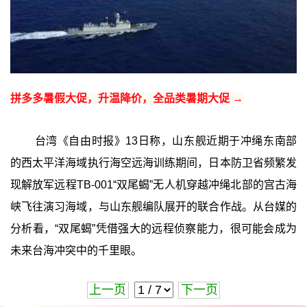
拼多多暑假大促，升温降价，全品类暑期大促 →
台湾《自由时报》13日称，山东舰近期于冲绳东南部
的西太平洋海域执行海空远海训练期间，日本防卫省频繁发
现解放军远程TB-001“双尾蝎”无人机穿越冲绳北部的宫古海
峡飞往演习海域，与山东舰编队展开的联合作战。从台媒的
分析看，“双尾蝎”凭借强大的远程侦察能力，很可能会成为
未来台海冲突中的千里眼。
上一页
下一页