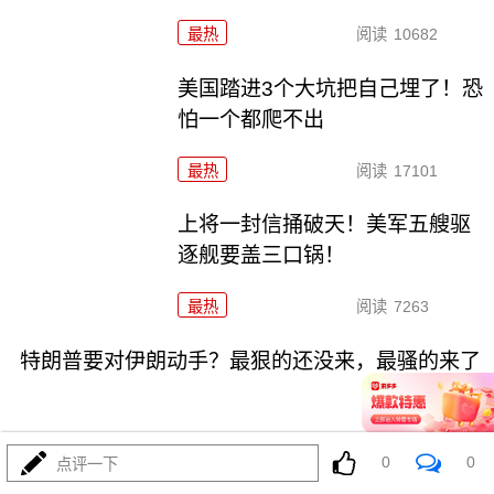
最热
阅读
10682
美国踏进3个大坑把自己埋了！恐
怕一个都爬不出
最热
阅读
17101
上将一封信捅破天！美军五艘驱
逐舰要盖三口锅！
最热
阅读
7263
特朗普要对伊朗动手？最狠的还没来，最骚的来了
0
0
点评一下