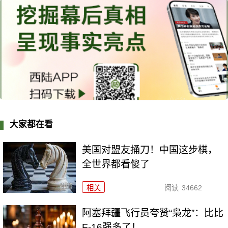
大家都在看
美国对盟友捅刀！中国这步棋，
全世界都看傻了
相关
阅读
34662
阿塞拜疆飞行员夸赞“枭龙”：比比
F-16强多了！