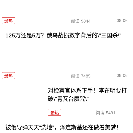
08-06
最热
阅读
9844
125万还是5万？俄乌战损数字背后的\"三国杀\"
08-06
最热
阅读
7485
对检察官体系下手！李在明要打
破\"青瓦台魔咒\"
最热
阅读
5491
被俄导弹天天“洗地”，泽连斯基还在做着美梦！