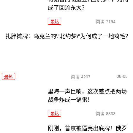
成了回流东大？
最热
阅读
7194
扎胖摊牌：乌克兰的\"北约梦\"为何成了一地鸡毛？
08-05
最热
阅读
4207
里海一声巨响，这次差点把两场
战争炸成一锅粥！
最热
阅读
8863
刚刚，普京被逼亮出底牌！俄罗