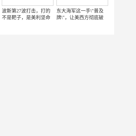
波斯第27波打击，打的
东大海军这一手\"普及
不是靶子，是美利坚命
牌\"，让美西方彻底破
门
防！