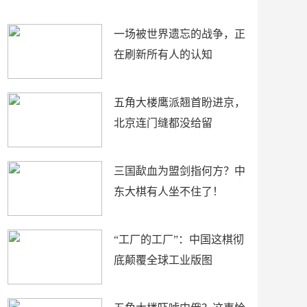
了
裤
一场被世界遗忘的战争，正
在刷新所有人的认知
五角大楼鹰派翘首盼进京，
北京连门缝都没给留
三国歃血为盟剑指何方？中
东大棋有人坐不住了！
“工厂的工厂”：中国这棋彻
底颠覆全球工业版图