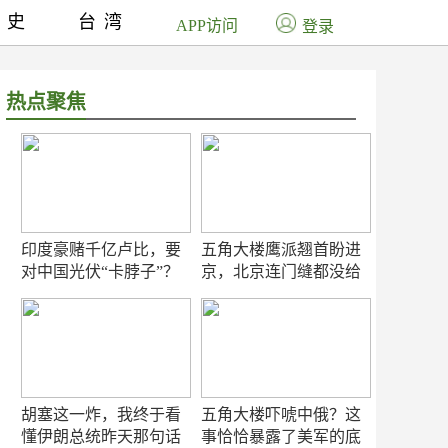
历史
台湾
APP访问
登录
热点聚焦
印度豪赌千亿卢比，要
五角大楼鹰派翘首盼进
对中国光伏“卡脖子”？
京，北京连门缝都没给
留
胡塞这一炸，我终于看
五角大楼吓唬中俄？这
懂伊朗总统昨天那句话
事恰恰暴露了美军的底