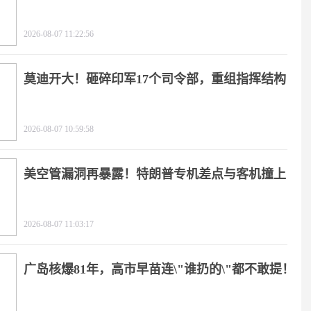
2026-08-07 11:22:56
莫迪开大！砸碎印军17个司令部，重组指挥结构
2026-08-07 10:59:58
美空管漏洞再暴露！特朗普专机差点与客机撞上
2026-08-07 11:03:17
广岛核爆81年，高市早苗连\"谁扔的\"都不敢提！