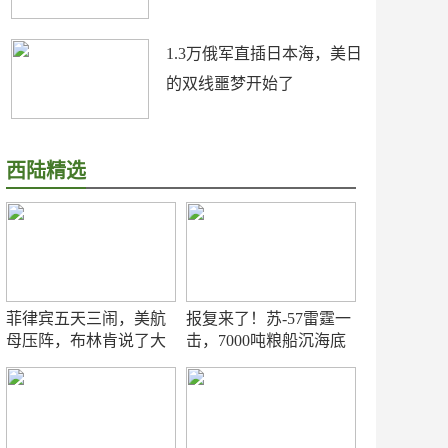
1.3万俄军直插日本海，美日
的双线噩梦开始了
西陆精选
菲律宾五天三闹，美航
报复来了！苏-57雷霆一
母压阵，布林肯说了大
击，7000吨粮船沉海底
实话