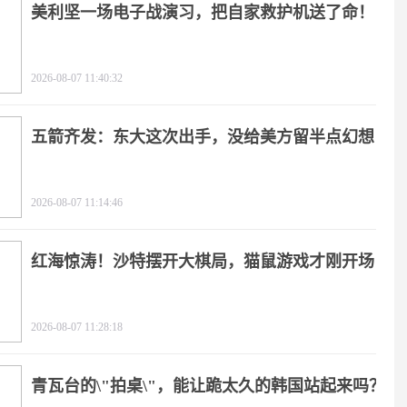
美利坚一场电子战演习，把自家救护机送了命！
2026-08-07 11:40:32
五箭齐发：东大这次出手，没给美方留半点幻想
2026-08-07 11:14:46
红海惊涛！沙特摆开大棋局，猫鼠游戏才刚开场
2026-08-07 11:28:18
青瓦台的\"拍桌\"，能让跪太久的韩国站起来吗？