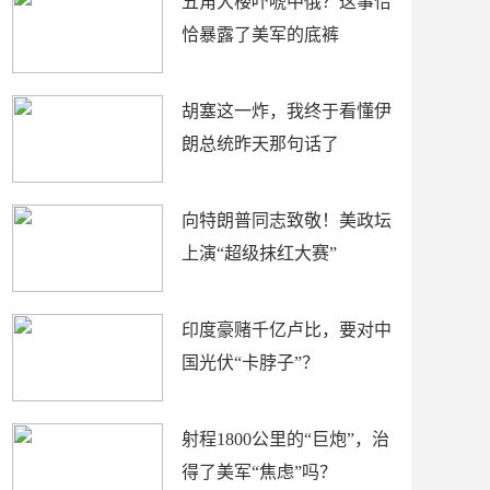
五角大楼吓唬中俄？这事恰
恰暴露了美军的底裤
胡塞这一炸，我终于看懂伊
朗总统昨天那句话了
向特朗普同志致敬！美政坛
上演“超级抹红大赛”
印度豪赌千亿卢比，要对中
国光伏“卡脖子”？
射程1800公里的“巨炮”，治
得了美军“焦虑”吗？