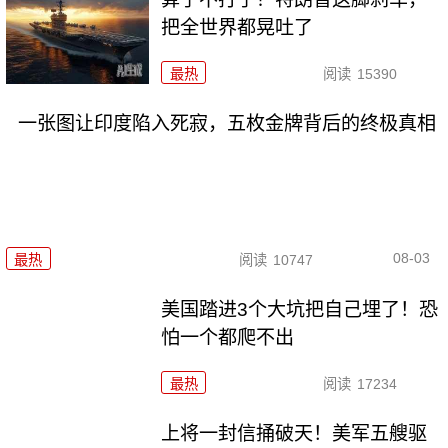
把全世界都晃吐了
最热
阅读
15390
一张图让印度陷入死寂，五枚金牌背后的终极真相
08-03
最热
阅读
10747
美国踏进3个大坑把自己埋了！恐
怕一个都爬不出
最热
阅读
17234
上将一封信捅破天！美军五艘驱