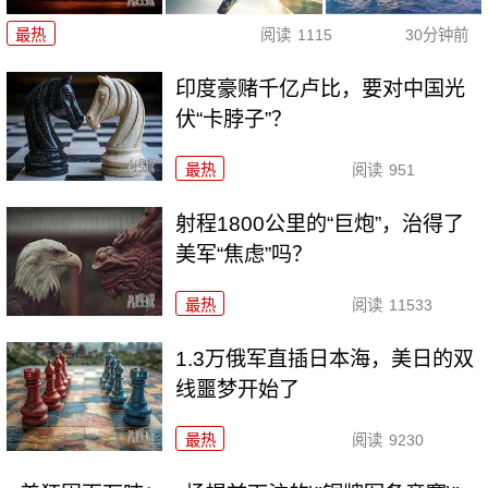
最热
阅读
1115
30分钟前
印度豪赌千亿卢比，要对中国光
伏“卡脖子”？
最热
阅读
951
射程1800公里的“巨炮”，治得了
美军“焦虑”吗？
最热
阅读
11533
1.3万俄军直插日本海，美日的双
线噩梦开始了
最热
阅读
9230