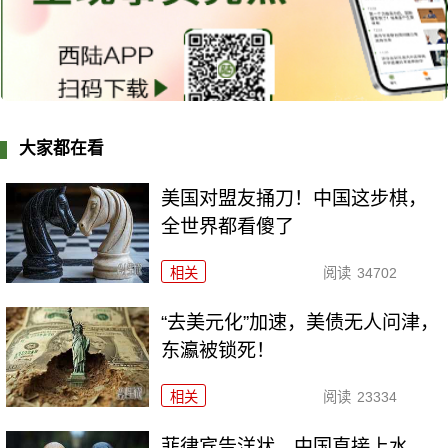
大家都在看
美国对盟友捅刀！中国这步棋，
全世界都看傻了
相关
阅读
34702
“去美元化”加速，美债无人问津，
东瀛被锁死！
相关
阅读
23334
菲律宾告洋状，中国直接上水