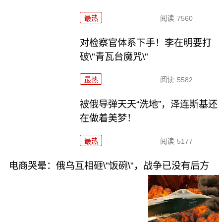
最热
阅读
7560
对检察官体系下手！李在明要打
破\"青瓦台魔咒\"
最热
阅读
5582
被俄导弹天天“洗地”，泽连斯基还
在做着美梦！
最热
阅读
5177
电商哭晕：俄乌互相砸\"饭碗\"，战争已没有后方