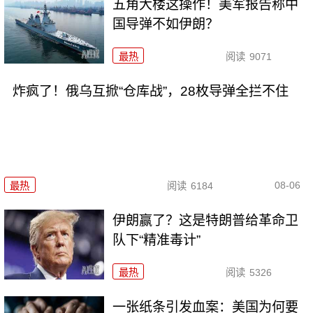
五角大楼这操作！美军报告称中
国导弹不如伊朗？
最热
阅读
9071
炸疯了！俄乌互掀“仓库战”，28枚导弹全拦不住
08-06
最热
阅读
6184
伊朗赢了？这是特朗普给革命卫
队下“精准毒计”
最热
阅读
5326
一张纸条引发血案：美国为何要