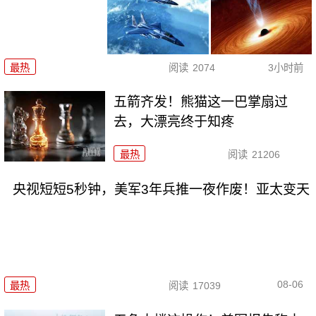
最热
阅读
2074
3小时前
五箭齐发！熊猫这一巴掌扇过
去，大漂亮终于知疼
最热
阅读
21206
央视短短5秒钟，美军3年兵推一夜作废！亚太变天
08-06
最热
阅读
17039