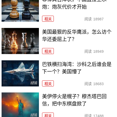
炮：炮灰代价才开始
相关
阅读
18987
美国最狠的反华鹰派，怎么访个
华还委屈上了？
相关
阅读
18949
巴铁横扫海湾：沙科之后谁会是
下一个？美国懵了
相关
阅读
18683
美伊停火是幌子？穆杰塔巴回
信，把中东棋盘掀了
相关
阅读
17488