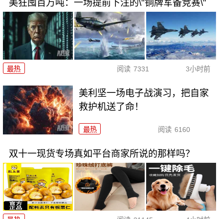
美狂囤百万吨：一场提前下注的\"铜牌军备竞赛\"
最热
阅读
7331
3小时前
美利坚一场电子战演习，把自家
救护机送了命！
最热
阅读
6160
双十一现货专场真如平台商家所说的那样吗？