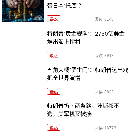
替日本“托底”？
最热
阅读
5148
特朗普“黄金舰队”：2750亿美金
堆出海上棺材
最热
阅读
3913
五角大楼“罗生门”：特朗普这出戏
把全世界演懵
最热
阅读
3822
特朗普扔下两条路，波斯都不
选，美军机又被揍
最热
阅读
16773