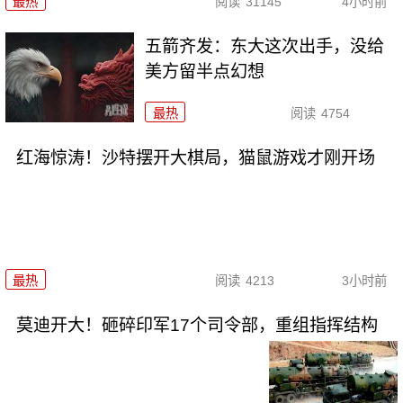
最热
阅读
31145
4小时前
五箭齐发：东大这次出手，没给
美方留半点幻想
最热
阅读
4754
红海惊涛！沙特摆开大棋局，猫鼠游戏才刚开场
最热
阅读
4213
3小时前
莫迪开大！砸碎印军17个司令部，重组指挥结构