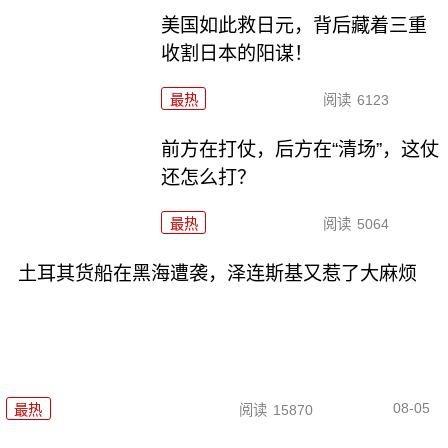
美国如此救日元，背后藏着三重
收割日本的阳谋！
最热
阅读
6123
前方在打仗，后方在“清场”，这仗
还怎么打？
最热
阅读
5064
土耳其货船在黑海遭袭，泽连斯基又惹了大麻烦
08-05
最热
阅读
15870