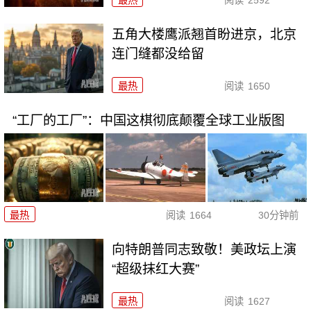
最热
阅读
2592
五角大楼鹰派翘首盼进京，北京
连门缝都没给留
最热
阅读
1650
“工厂的工厂”：中国这棋彻底颠覆全球工业版图
最热
阅读
1664
30分钟前
向特朗普同志致敬！美政坛上演
“超级抹红大赛”
最热
阅读
1627