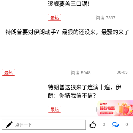
逐舰要盖三口锅！
最热
阅读
7337
特朗普要对伊朗动手？最狠的还没来，最骚的来了
08-03
最热
阅读
5948
特朗普这狼来了连演十遍，伊
朗：你猜我信不信？
最热
阅读
5158
政治自杀！菲律宾防长，你这是在给菲律宾掘墓！
0
0
点评一下