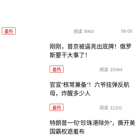
08-05
最热
阅读
8963
刚刚，普京被逼亮出底牌！俄罗
斯要干大事了！
最热
阅读
15384
官宣“核常兼备”！六爷挂弹反航
母，炸醒多少人
最热
阅读
12102
特朗普一句“珍珠港除外”，撕开美
国霸权遮羞布