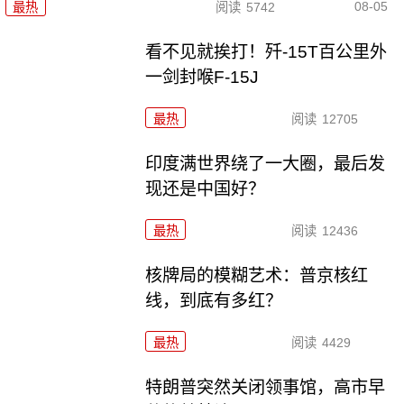
08-05
最热
阅读
5742
看不见就挨打！歼-15T百公里外
一剑封喉F-15J
最热
阅读
12705
印度满世界绕了一大圈，最后发
现还是中国好？
最热
阅读
12436
核牌局的模糊艺术：普京核红
线，到底有多红？
最热
阅读
4429
特朗普突然关闭领事馆，高市早