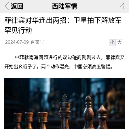
返回
西陆军情
菲律宾对华连出两招：卫星拍下解放军
罕见行动
小
大
2024-07-09
百家号
中菲就南海问题进行的双边磋商刚刚过去，菲律宾又
开始出幺蛾子了，两个动作曝光，中国必须高度警惕。