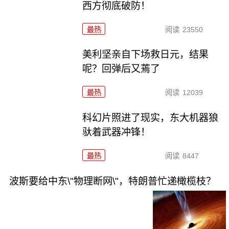
西方彻底破防！
最热
阅读
23550
美利坚亲自下场救日元，结果
呢？回弹后又蔫了
最热
阅读
12039
科幻片照进了现实，东大机器狼
驮着武器冲锋！
最热
阅读
8447
波斯要给中东\"物理断网\"，特朗普忙递橄榄枝？