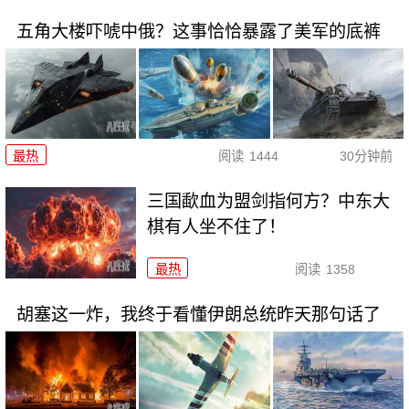
五角大楼吓唬中俄？这事恰恰暴露了美军的底裤
最热
阅读
1444
30分钟前
三国歃血为盟剑指何方？中东大
棋有人坐不住了！
最热
阅读
1358
胡塞这一炸，我终于看懂伊朗总统昨天那句话了