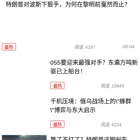
特朗普对波斯下狠手，为何在黎明前戛然而止？
08-04
最热
阅读
4297
055要迎来最强对手？东瀛万吨新
驱已上船台！
最热
阅读
10849
千机压境：俄乌战场上的\"蜂群
\"博弈与东大启示
最热
阅读
8224
算了不打了？特朗普这脚刹车，