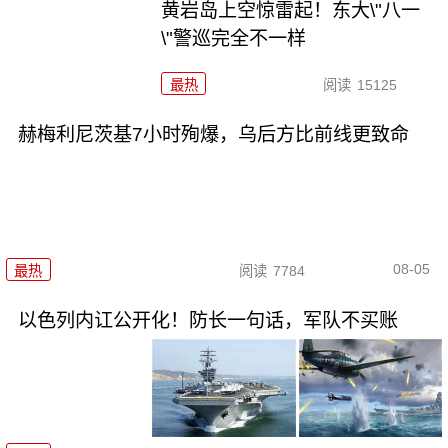
黄岩岛上空惊雷起！东大\"八一
\"警巡完全不一样
最热
阅读
15125
赫梅利尼茨基7小时殉爆，乌后方比前线更致命
08-05
最热
阅读
7784
以色列内讧公开化！防长一句话，军队不买账