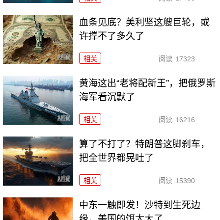
血条见底？美利坚这艘巨轮，或
许撑不了多久了
相关
阅读
17323
黄海这出“老将配新王”，把俄罗斯
海军看沉默了
相关
阅读
16216
算了不打了？特朗普这脚刹车，
把全世界都晃吐了
相关
阅读
15390
中东一触即发！沙特到生死边
缘，美国的饵太大了