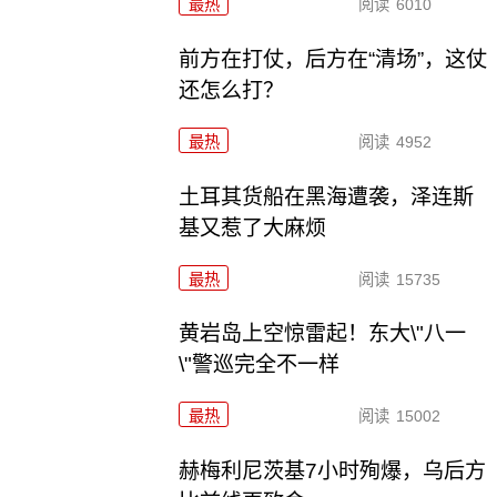
最热
阅读
6010
前方在打仗，后方在“清场”，这仗
还怎么打？
最热
阅读
4952
土耳其货船在黑海遭袭，泽连斯
基又惹了大麻烦
最热
阅读
15735
黄岩岛上空惊雷起！东大\"八一
\"警巡完全不一样
最热
阅读
15002
赫梅利尼茨基7小时殉爆，乌后方