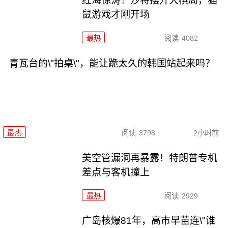
红海惊涛！沙特摆开大棋局，猫
鼠游戏才刚开场
最热
阅读
4082
青瓦台的\"拍桌\"，能让跪太久的韩国站起来吗？
最热
阅读
3798
2小时前
美空管漏洞再暴露！特朗普专机
差点与客机撞上
最热
阅读
2929
广岛核爆81年，高市早苗连\"谁