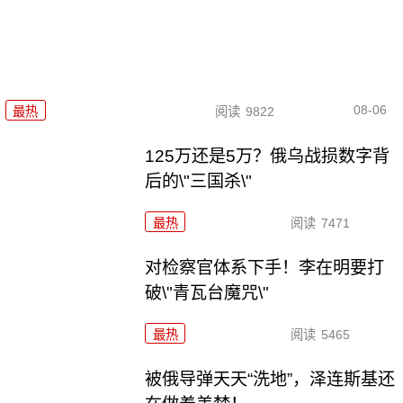
08-06
最热
阅读
9822
125万还是5万？俄乌战损数字背
后的\"三国杀\"
最热
阅读
7471
对检察官体系下手！李在明要打
破\"青瓦台魔咒\"
最热
阅读
5465
被俄导弹天天“洗地”，泽连斯基还