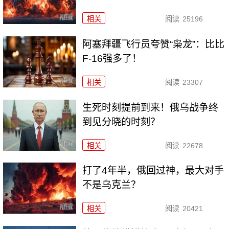
相关
阅读
25196
阿塞拜疆飞行员夸赞“枭龙”：比比
F-16强多了！
相关
阅读
23307
生死时刻提前到来！俄乌战争终
到见分晓的时刻？
相关
阅读
22678
打了4年半，俄回过神，最大对手
不是乌克兰？
相关
阅读
20421