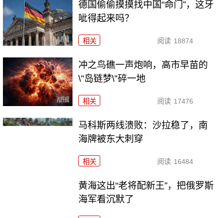
德国偷偷摸摸找中国“命门”，这牙
呲得起来吗？
相关
阅读
18874
冲之鸟礁一声炮响，高市早苗的
\"岛链梦\"碎一地
相关
阅读
17476
马科斯两线溃败：沙拉稳了，南
海牌被东大刺穿
相关
阅读
16484
黄海这出“老将配新王”，把俄罗斯
海军看沉默了