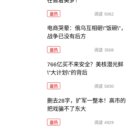
在做着美梦！
最热
阅读
5062
电商哭晕：俄乌互相砸\"饭碗\"，
战争已没有后方
最热
阅读
3508
766亿买不来安全？美核潜光鲜
\"大计划\"的背后
最热
阅读
5830
删去28字，扩军一整本！高市的
把戏骗不了东大
最热
阅读
4929