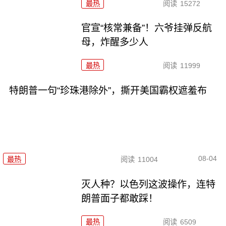
最热
阅读
15272
官宣“核常兼备”！六爷挂弹反航
母，炸醒多少人
最热
阅读
11999
特朗普一句“珍珠港除外”，撕开美国霸权遮羞布
08-04
最热
阅读
11004
灭人种？以色列这波操作，连特
朗普面子都敢踩！
最热
阅读
6509