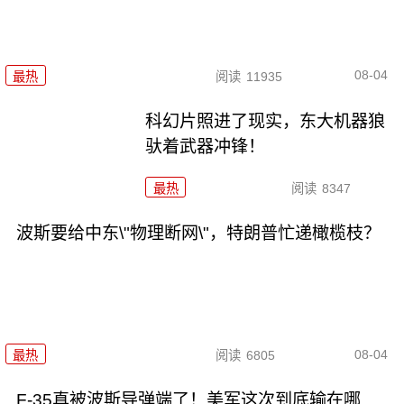
08-04
最热
阅读
11935
科幻片照进了现实，东大机器狼
驮着武器冲锋！
最热
阅读
8347
波斯要给中东\"物理断网\"，特朗普忙递橄榄枝？
08-04
最热
阅读
6805
F-35真被波斯导弹端了！美军这次到底输在哪