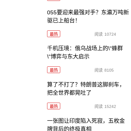
055要迎来最强对手？东瀛万吨新
驱已上船台！
最热
阅读
10724
千机压境：俄乌战场上的\"蜂群
\"博弈与东大启示
最热
阅读
8105
算了不打了？特朗普这脚刹车，
把全世界都晃吐了
最热
阅读
15242
一张图让印度陷入死寂，五枚金
牌背后的终极真相