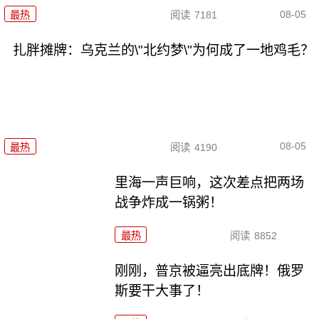
08-05
最热
阅读
7181
扎胖摊牌：乌克兰的\"北约梦\"为何成了一地鸡毛？
08-05
最热
阅读
4190
里海一声巨响，这次差点把两场
战争炸成一锅粥！
最热
阅读
8852
刚刚，普京被逼亮出底牌！俄罗
斯要干大事了！