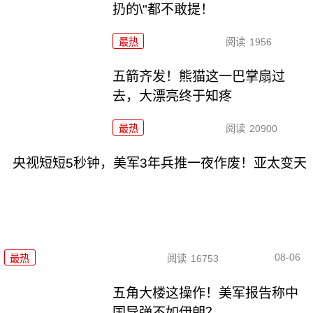
扔的\"都不敢提！
最热
阅读
1956
五箭齐发！熊猫这一巴掌扇过
去，大漂亮终于知疼
最热
阅读
20900
央视短短5秒钟，美军3年兵推一夜作废！亚太变天
08-06
最热
阅读
16753
五角大楼这操作！美军报告称中
国导弹不如伊朗？