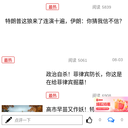
最热
阅读
5839
特朗普这狼来了连演十遍，伊朗：你猜我信不信？
08-03
最热
阅读
5061
政治自杀！菲律宾防长，你这是
在给菲律宾掘墓！
最热
阅读
6908
高市早苗又作妖！特高课卷土重
来，日本三重困境
0
0
点评一下