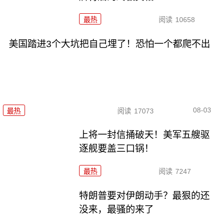
最热
阅读
10658
美国踏进3个大坑把自己埋了！恐怕一个都爬不出
08-03
最热
阅读
17073
上将一封信捅破天！美军五艘驱
逐舰要盖三口锅！
最热
阅读
7247
特朗普要对伊朗动手？最狠的还
没来，最骚的来了