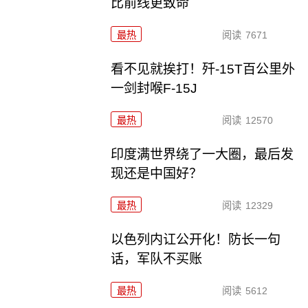
比前线更致命
最热
阅读
7671
看不见就挨打！歼-15T百公里外
一剑封喉F-15J
最热
阅读
12570
印度满世界绕了一大圈，最后发
现还是中国好？
最热
阅读
12329
以色列内讧公开化！防长一句
话，军队不买账
最热
阅读
5612