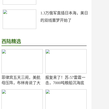
1.3万俄军直插日本海，美日
的双线噩梦开始了
西陆精选
菲律宾五天三闹，美航
报复来了！苏-57雷霆一
母压阵，布林肯说了大
击，7000吨粮船沉海底
实话