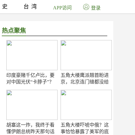
历史
台湾
APP访问
登录
热点聚焦
印度豪赌千亿卢比，要
五角大楼鹰派翘首盼进
对中国光伏“卡脖子”？
京，北京连门缝都没给
留
胡塞这一炸，我终于看
五角大楼吓唬中俄？这
懂伊朗总统昨天那句话
事恰恰暴露了美军的底