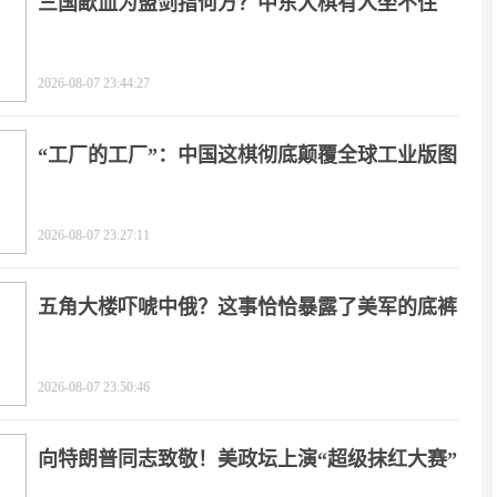
三国歃血为盟剑指何方？中东大棋有人坐不住
了！
2026-08-07 23:44:27
“工厂的工厂”：中国这棋彻底颠覆全球工业版图
2026-08-07 23:27:11
五角大楼吓唬中俄？这事恰恰暴露了美军的底裤
2026-08-07 23:50:46
向特朗普同志致敬！美政坛上演“超级抹红大赛”