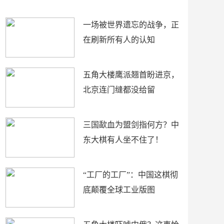
了
裤
一场被世界遗忘的战争，正
在刷新所有人的认知
五角大楼鹰派翘首盼进京，
北京连门缝都没给留
三国歃血为盟剑指何方？中
东大棋有人坐不住了！
“工厂的工厂”：中国这棋彻
底颠覆全球工业版图