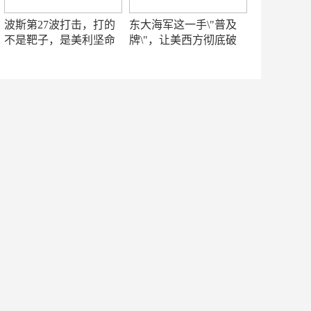
波斯第27波打击，打的
东大海军这一手\"普及
不是靶子，是美利坚命
牌\"，让美西方彻底破
门
防！