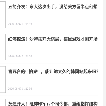
五箭齐发：东大这次出手，没给美方留半点幻想
2026-08-07 11:14:46
红海惊涛！沙特摆开大棋局，猫鼠游戏才刚开场
2026-08-07 11:28:18
青瓦台的\"拍桌\"，能让跪太久的韩国站起来吗？
2026-08-07 11:22:56
莫迪开大！砸碎印军17个司令部，重组指挥结构