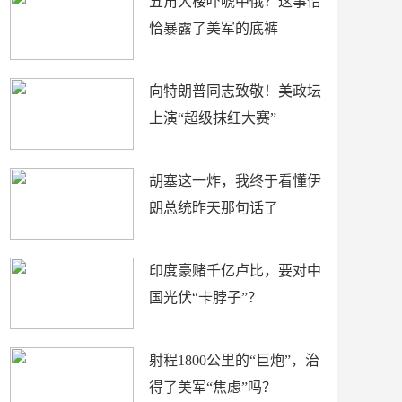
五角大楼吓唬中俄？这事恰
恰暴露了美军的底裤
向特朗普同志致敬！美政坛
上演“超级抹红大赛”
胡塞这一炸，我终于看懂伊
朗总统昨天那句话了
印度豪赌千亿卢比，要对中
国光伏“卡脖子”？
射程1800公里的“巨炮”，治
得了美军“焦虑”吗？