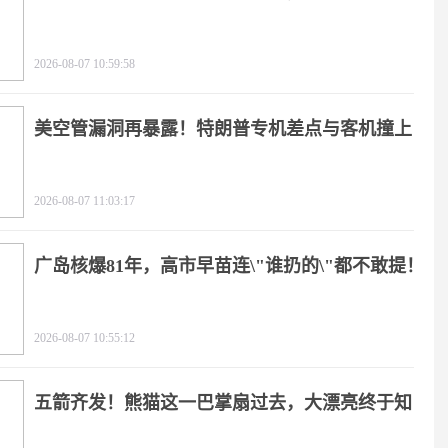
2026-08-07 10:59:58
美空管漏洞再暴露！特朗普专机差点与客机撞上
2026-08-07 11:03:17
广岛核爆81年，高市早苗连\"谁扔的\"都不敢提！
2026-08-07 10:55:12
五箭齐发！熊猫这一巴掌扇过去，大漂亮终于知