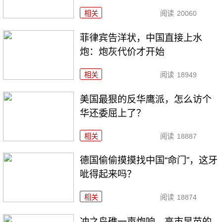
相关
阅读
20060
菲律宾告洋状，中国直接上水
炮：炮灰代价才开始
相关
阅读
18949
美国最狠的反华鹰派，怎么访个
华还委屈上了？
相关
阅读
18887
德国偷偷摸摸找中国“命门”，这牙
呲得起来吗？
相关
阅读
18874
冲之鸟礁一声炮响，高市早苗的