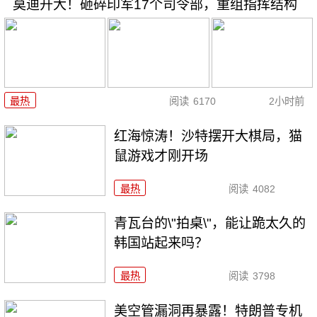
莫迪开大！砸碎印军17个司令部，重组指挥结构
最热
阅读
6170
2小时前
红海惊涛！沙特摆开大棋局，猫
鼠游戏才刚开场
最热
阅读
4082
青瓦台的\"拍桌\"，能让跪太久的
韩国站起来吗？
最热
阅读
3798
美空管漏洞再暴露！特朗普专机