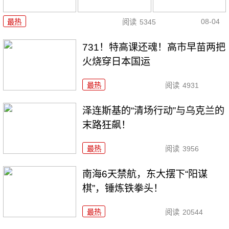
08-04
最热
阅读
5345
731！特高课还魂！高市早苗两把
火烧穿日本国运
最热
阅读
4931
泽连斯基的“清场行动”与乌克兰的
末路狂飙！
最热
阅读
3956
南海6天禁航，东大摆下“阳谋
棋”，锤炼铁拳头！
最热
阅读
20544