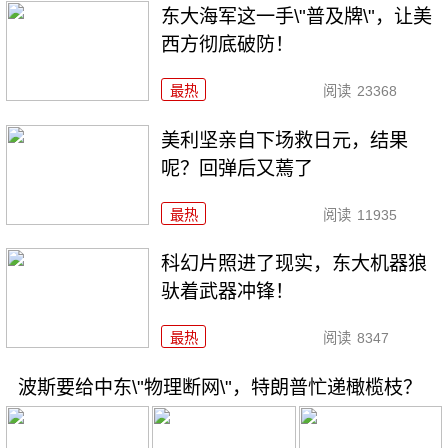
东大海军这一手\"普及牌\"，让美
西方彻底破防！
最热
阅读
23368
美利坚亲自下场救日元，结果
呢？回弹后又蔫了
最热
阅读
11935
科幻片照进了现实，东大机器狼
驮着武器冲锋！
最热
阅读
8347
波斯要给中东\"物理断网\"，特朗普忙递橄榄枝？