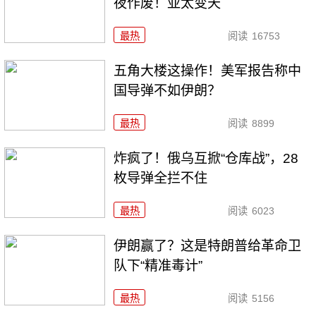
夜作废！亚太变天
最热
阅读
16753
五角大楼这操作！美军报告称中
国导弹不如伊朗？
最热
阅读
8899
炸疯了！俄乌互掀“仓库战”，28
枚导弹全拦不住
最热
阅读
6023
伊朗赢了？这是特朗普给革命卫
队下“精准毒计”
最热
阅读
5156