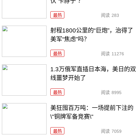
伏“卡脖子”？
最热
阅读
283
射程1800公里的“巨炮”，治得了
美军“焦虑”吗？
最热
阅读
11276
1.3万俄军直插日本海，美日的双
线噩梦开始了
最热
阅读
8995
美狂囤百万吨：一场提前下注的
\"铜牌军备竞赛\"
最热
阅读
7059