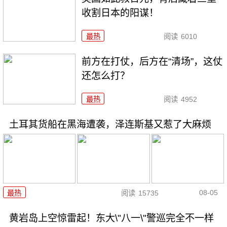
收割日本的阳谋！
最热
阅读
6010
前方在打仗，后方在“清场”，这仗
还怎么打？
最热
阅读
4952
土耳其货船在黑海遭袭，泽连斯基又惹了大麻烦
08-05
最热
阅读
15735
黄岩岛上空惊雷起！东大\"八一\"警巡完全不一样