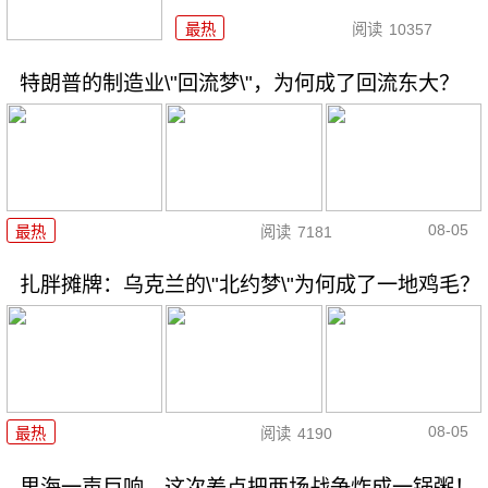
最热
阅读
10357
特朗普的制造业\"回流梦\"，为何成了回流东大？
08-05
最热
阅读
7181
扎胖摊牌：乌克兰的\"北约梦\"为何成了一地鸡毛？
08-05
最热
阅读
4190
里海一声巨响，这次差点把两场战争炸成一锅粥！