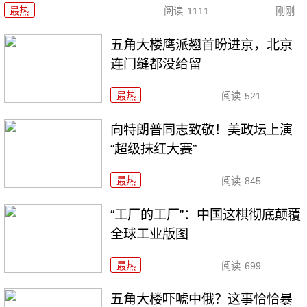
最热
阅读
1111
刚刚
五角大楼鹰派翘首盼进京，北京
连门缝都没给留
最热
阅读
521
向特朗普同志致敬！美政坛上演
“超级抹红大赛”
最热
阅读
845
“工厂的工厂”：中国这棋彻底颠覆
全球工业版图
最热
阅读
699
五角大楼吓唬中俄？这事恰恰暴