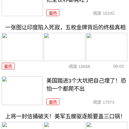
最热
阅读
15242
一张图让印度陷入死寂，五枚金牌背后的终极真相
08-03
最热
阅读
10658
美国踏进3个大坑把自己埋了！恐
怕一个都爬不出
最热
阅读
17073
上将一封信捅破天！美军五艘驱逐舰要盖三口锅！