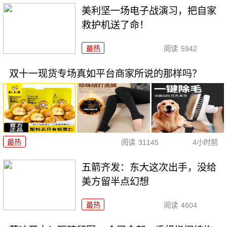
美利坚一场电子战演习，把自家
救护机送了命！
最热
阅读
5942
双十一现货专场真如平台商家所说的那样吗？
最热
阅读
31145
4小时前
五箭齐发：东大这次出手，没给
美方留半点幻想
最热
阅读
4604