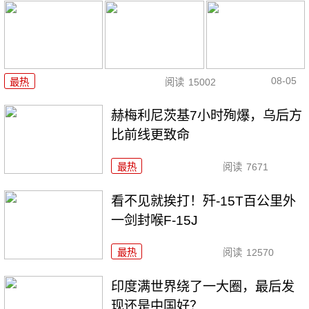
08-05
最热
阅读
15002
赫梅利尼茨基7小时殉爆，乌后方
比前线更致命
最热
阅读
7671
看不见就挨打！歼-15T百公里外
一剑封喉F-15J
最热
阅读
12570
印度满世界绕了一大圈，最后发
现还是中国好？