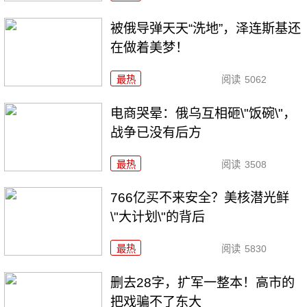
被俄导弹天天“洗地”，泽连斯基还
在做着美梦！
最热
阅读
5062
电商哭晕：俄乌互相砸\"饭碗\"，
战争已没有后方
最热
阅读
3508
766亿买不来安全？美核潜光鲜
\"大计划\"的背后
最热
阅读
5830
删去28字，扩军一整本！高市的
把戏骗不了东大