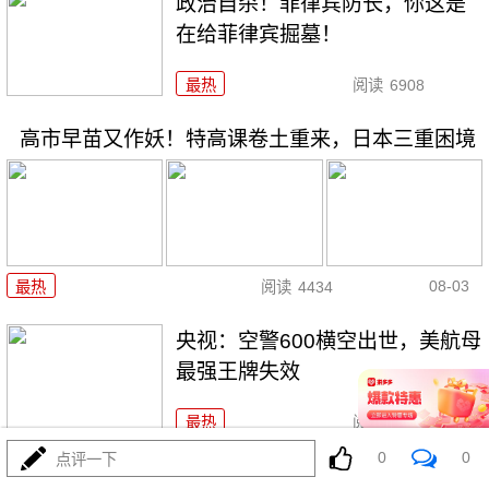
政治自杀！菲律宾防长，你这是
在给菲律宾掘墓！
最热
阅读
6908
高市早苗又作妖！特高课卷土重来，日本三重困境
08-03
最热
阅读
4434
央视：空警600横空出世，美航母
最强王牌失效
最热
阅读
23280
0
0
点评一下
东瀛彻底撕掉和平面具，公然发