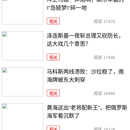
\"岛链梦\"碎一地
相关
阅读
17476
泽连斯基一夜斩总理又砍防长，
这大戏几个意思？
相关
阅读
17446
马科斯两线溃败：沙拉稳了，南
海牌被东大刺穿
相关
阅读
16484
黄海这出“老将配新王”，把俄罗斯
海军看沉默了
相关
阅读
16128