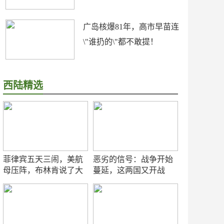
广岛核爆81年，高市早苗连
\"谁扔的\"都不敢提！
西陆精选
菲律宾五天三闹，美航
恶劣的信号：战争开始
母压阵，布林肯说了大
蔓延，这两国又开战
实话
了！