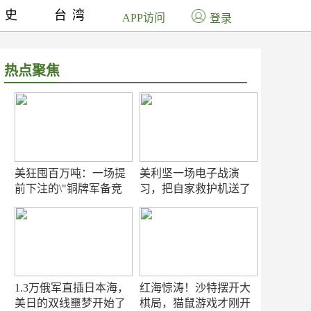
历史
台湾
APP访问
登录
热点聚焦
美狂囤百万吨：一场提
美利坚一场电子战演
前下注的\"铜牌军备竞
习，把自家救护机送了
赛\"
命！
1.3万俄军直插日本海，
红海惊涛！沙特摆开大
美日的双线噩梦开始了
棋局，猫鼠游戏才刚开