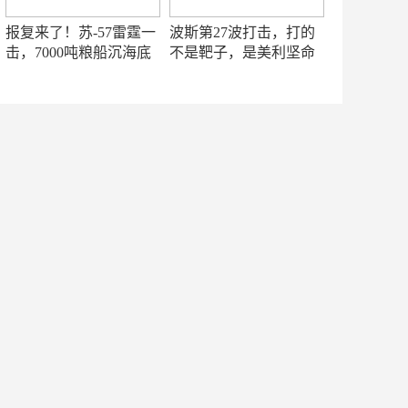
报复来了！苏-57雷霆一
波斯第27波打击，打的
击，7000吨粮船沉海底
不是靶子，是美利坚命
门