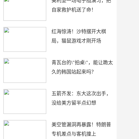
美利坚一场电子战演习，把
自家救护机送了命！
红海惊涛！沙特摆开大棋
局，猫鼠游戏才刚开场
青瓦台的\"拍桌\"，能让跪太
久的韩国站起来吗？
五箭齐发：东大这次出手，
没给美方留半点幻想
美空管漏洞再暴露！特朗普
专机差点与客机撞上