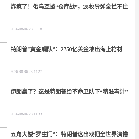
炸疯了！俄乌互掀“仓库战”，28枚导弹全拦不住
2026-08-06 23:33:18
特朗普“黄金舰队”：2750亿美金堆出海上棺材
2026-08-06 23:44:27
伊朗赢了？这是特朗普给革命卫队下“精准毒计”
2026-08-06 23:11:33
五角大楼“罗生门”：特朗普这出戏把全世界演懵