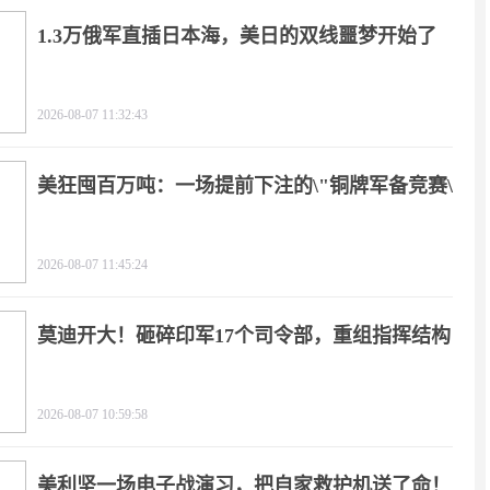
1.3万俄军直插日本海，美日的双线噩梦开始了
2026-08-07 11:32:43
美狂囤百万吨：一场提前下注的\"铜牌军备竞赛\"
2026-08-07 11:45:24
莫迪开大！砸碎印军17个司令部，重组指挥结构
2026-08-07 10:59:58
美利坚一场电子战演习，把自家救护机送了命！