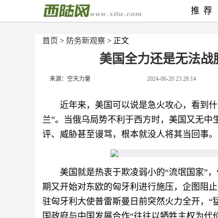
推荐
首页
>
防务新观察
> 正文
美国全力还是无法战
来源：空天力量
2024-06-20 23:28:14
近年来，美国可以说是急火攻心，看到什
兰”。当俄乌局势不利于西方时，美国又无中
评、威胁甚至谩骂，根本就没人将其当回事。
美国就是热衷于欺凌弱小的“流氓国家”
期又开始对东欧的匈牙利进行施压，企图阻止
驻匈牙利大使普雷斯曼日前突然火力全开，“
国政府与中国发展合作“往往以牺牲主权为代价