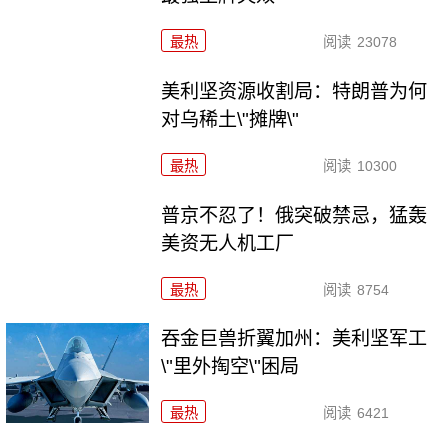
最热
阅读
23078
美利坚资源收割局：特朗普为何
对乌稀土\"摊牌\"
最热
阅读
10300
普京不忍了！俄突破禁忌，猛轰
美资无人机工厂
最热
阅读
8754
吞金巨兽折翼加州：美利坚军工
\"里外掏空\"困局
最热
阅读
6421