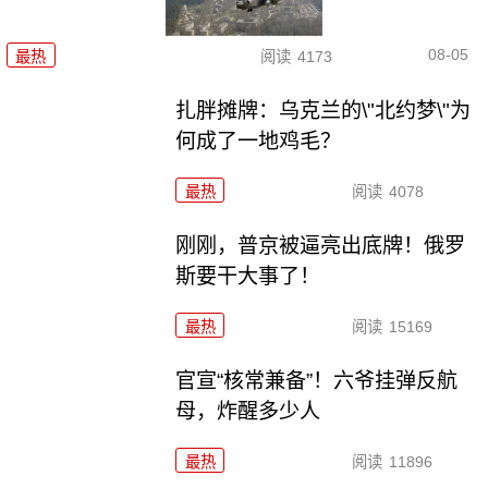
08-05
最热
阅读
4173
扎胖摊牌：乌克兰的\"北约梦\"为
何成了一地鸡毛？
最热
阅读
4078
刚刚，普京被逼亮出底牌！俄罗
斯要干大事了！
最热
阅读
15169
官宣“核常兼备”！六爷挂弹反航
母，炸醒多少人
最热
阅读
11896