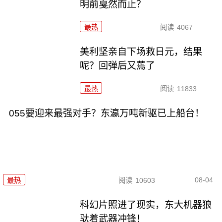
明前戛然而止？
最热
阅读
4067
美利坚亲自下场救日元，结果
呢？回弹后又蔫了
最热
阅读
11833
055要迎来最强对手？东瀛万吨新驱已上船台！
08-04
最热
阅读
10603
科幻片照进了现实，东大机器狼
驮着武器冲锋！