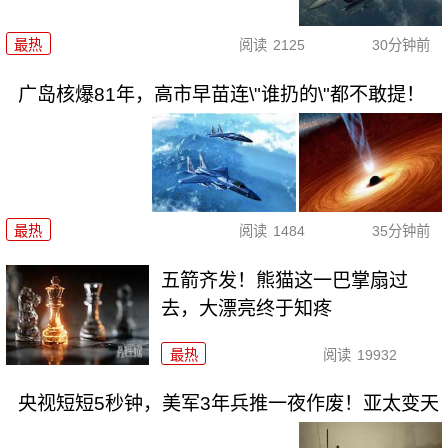
最热
阅读
2125
30分钟前
广岛核爆81年，高市早苗连\"谁扔的\"都不敢提！
最热
阅读
1484
35分钟前
五箭齐发！熊猫这一巴掌扇过
去，大漂亮终于知疼
最热
阅读
19932
央视短短5秒钟，美军3年兵推一夜作废！亚太变天