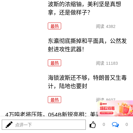
波斯的浓缩铀，美利坚是真想
拿，还是做样子？
最热
阅读
4382
东瀛彻底撕掉和平面具，公然发
射进攻性武器！
最热
阅读
11183
海锁波斯还不够，特朗普又生毒
计，陆地也要封
最热
阅读
8607
4万吨老将压阵，054B新锐亮相：美菲仔细品品
0
0
点评一下