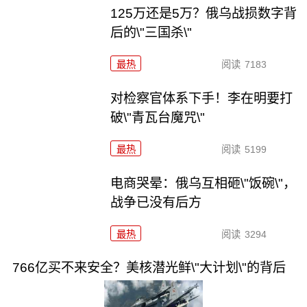
125万还是5万？俄乌战损数字背
后的\"三国杀\"
最热
阅读
7183
对检察官体系下手！李在明要打
破\"青瓦台魔咒\"
最热
阅读
5199
电商哭晕：俄乌互相砸\"饭碗\"，
战争已没有后方
最热
阅读
3294
766亿买不来安全？美核潜光鲜\"大计划\"的背后