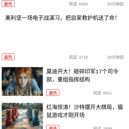
最热
阅读
4584
30分钟前
美利坚一场电子战演习，把自家救护机送了命！
最热
阅读
3718
30分钟前
莫迪开大！砸碎印军17个司令
部，重组指挥结构
最热
阅读
4651
红海惊涛！沙特摆开大棋局，猫
鼠游戏才刚开场
最热
阅读
2899