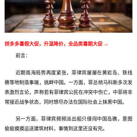
拼多多暑假大促，升温降价，全品类暑期大促 →
前言：
近期南海局势再度紧张，菲律宾屡屡在黄岩岛、铁线
礁等地制造事端，挑衅中国。一方面，菲总统马科斯多次发
表激烈言论，声称若有菲律宾公民在冲突中伤亡，中菲将非
常接近战争状态，同时想尽办法在国际社会上抹黑中国。
另一方面，菲律宾频频派出船只侵闯中国岛礁，意图
偷偷摸摸运送建筑材料，事情到这里还没有完。