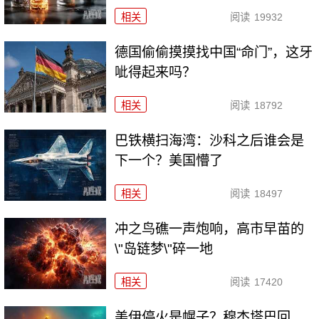
相关
阅读
19932
德国偷偷摸摸找中国“命门”，这牙
呲得起来吗？
相关
阅读
18792
巴铁横扫海湾：沙科之后谁会是
下一个？美国懵了
相关
阅读
18497
冲之鸟礁一声炮响，高市早苗的
\"岛链梦\"碎一地
相关
阅读
17420
美伊停火是幌子？穆杰塔巴回