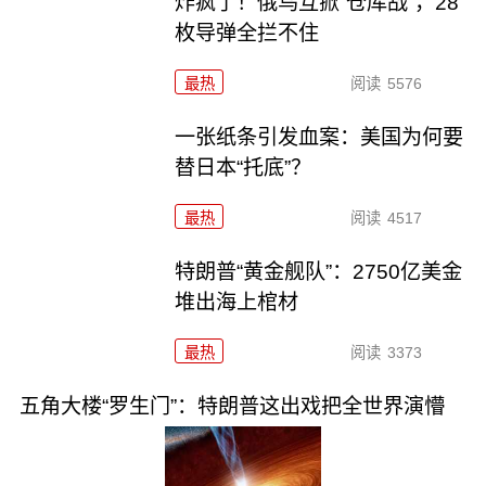
炸疯了！俄乌互掀“仓库战”，28
枚导弹全拦不住
最热
阅读
5576
一张纸条引发血案：美国为何要
替日本“托底”？
最热
阅读
4517
特朗普“黄金舰队”：2750亿美金
堆出海上棺材
最热
阅读
3373
五角大楼“罗生门”：特朗普这出戏把全世界演懵