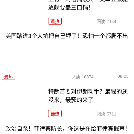
逐舰要盖三口锅！
最热
阅读
7144
美国踏进3个大坑把自己埋了！恐怕一个都爬不出
08-03
最热
阅读
16874
特朗普要对伊朗动手？最狠的还
没来，最骚的来了
最热
阅读
5711
政治自杀！菲律宾防长，你这是在给菲律宾掘墓！