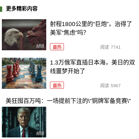
更多精彩内容
射程1800公里的“巨炮”，治得了
美军“焦虑”吗？
最热
阅读
7741
1.3万俄军直插日本海，美日的双
线噩梦开始了
最热
阅读
5967
美狂囤百万吨：一场提前下注的\"铜牌军备竞赛\"