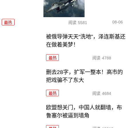
08-06
最热
阅读
5581
被俄导弹天天“洗地”，泽连斯基还
在做着美梦！
最热
阅读
4788
删去28字，扩军一整本！高市的
把戏骗不了东大
最热
阅读
4684
欧盟想关门，中国人就翻墙，布
鲁塞尔被逼到墙角