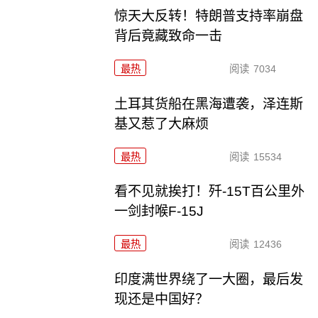
惊天大反转！特朗普支持率崩盘
背后竟藏致命一击
最热
阅读
7034
土耳其货船在黑海遭袭，泽连斯
基又惹了大麻烦
最热
阅读
15534
看不见就挨打！歼-15T百公里外
一剑封喉F-15J
最热
阅读
12436
印度满世界绕了一大圈，最后发
现还是中国好？