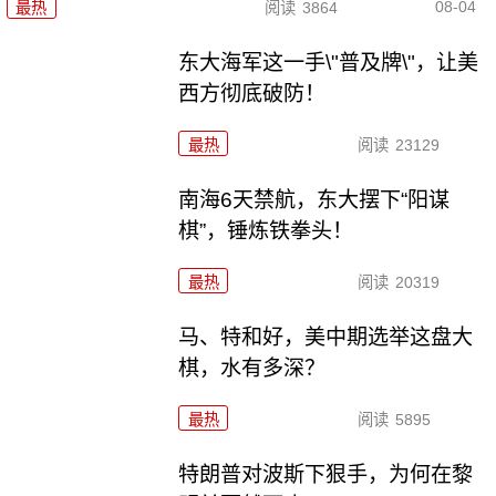
08-04
最热
阅读
3864
东大海军这一手\"普及牌\"，让美
西方彻底破防！
最热
阅读
23129
南海6天禁航，东大摆下“阳谋
棋”，锤炼铁拳头！
最热
阅读
20319
马、特和好，美中期选举这盘大
棋，水有多深？
最热
阅读
5895
特朗普对波斯下狠手，为何在黎