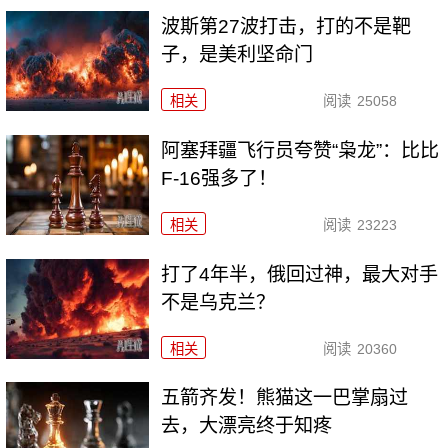
波斯第27波打击，打的不是靶
子，是美利坚命门
相关
阅读
25058
阿塞拜疆飞行员夸赞“枭龙”：比比
F-16强多了！
相关
阅读
23223
打了4年半，俄回过神，最大对手
不是乌克兰？
相关
阅读
20360
五箭齐发！熊猫这一巴掌扇过
去，大漂亮终于知疼