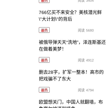
最热
阅读
3404
766亿买不来安全？美核潜光鲜
\"大计划\"的背后
最热
阅读
5680
被俄导弹天天“洗地”，泽连斯基还
在做着美梦！
最热
阅读
4912
删去28字，扩军一整本！高市的
把戏骗不了东大
最热
阅读
4794
欧盟想关门，中国人就翻墙，布