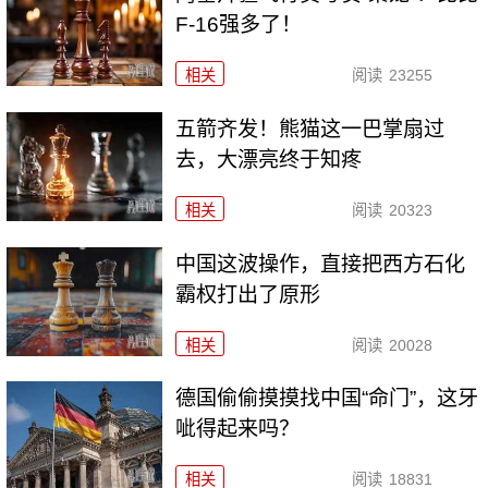
F-16强多了！
相关
阅读
23255
五箭齐发！熊猫这一巴掌扇过
去，大漂亮终于知疼
相关
阅读
20323
中国这波操作，直接把西方石化
霸权打出了原形
相关
阅读
20028
德国偷偷摸摸找中国“命门”，这牙
呲得起来吗？
相关
阅读
18831