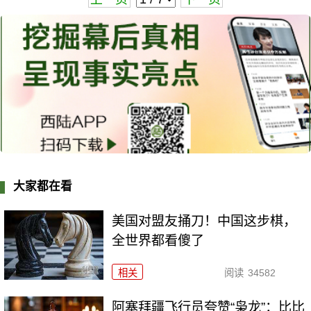
大家都在看
美国对盟友捅刀！中国这步棋，
全世界都看傻了
相关
阅读
34582
阿塞拜疆飞行员夸赞“枭龙”：比比