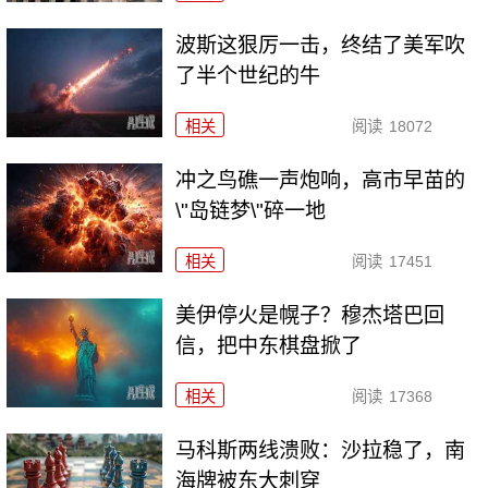
波斯这狠厉一击，终结了美军吹
了半个世纪的牛
相关
阅读
18072
冲之鸟礁一声炮响，高市早苗的
\"岛链梦\"碎一地
相关
阅读
17451
美伊停火是幌子？穆杰塔巴回
信，把中东棋盘掀了
相关
阅读
17368
马科斯两线溃败：沙拉稳了，南
海牌被东大刺穿