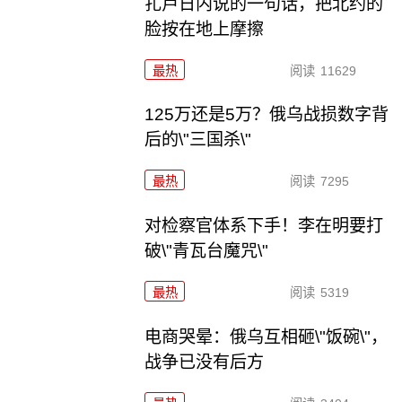
扎卢日内说的一句话，把北约的
脸按在地上摩擦
最热
阅读
11629
125万还是5万？俄乌战损数字背
后的\"三国杀\"
最热
阅读
7295
对检察官体系下手！李在明要打
破\"青瓦台魔咒\"
最热
阅读
5319
电商哭晕：俄乌互相砸\"饭碗\"，
战争已没有后方