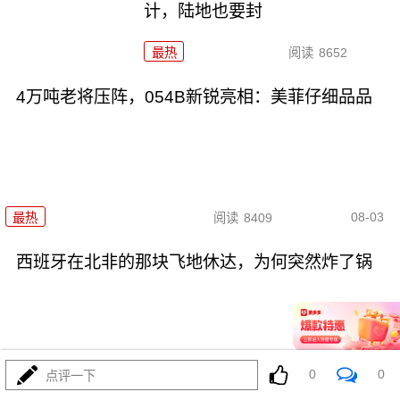
计，陆地也要封
最热
阅读
8652
4万吨老将压阵，054B新锐亮相：美菲仔细品品
08-03
最热
阅读
8409
西班牙在北非的那块飞地休达，为何突然炸了锅
0
0
点评一下
08-03
最热
阅读
4041