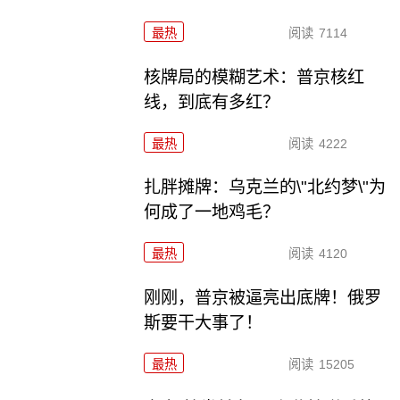
最热
阅读
7114
核牌局的模糊艺术：普京核红
线，到底有多红？
最热
阅读
4222
扎胖摊牌：乌克兰的\"北约梦\"为
何成了一地鸡毛？
最热
阅读
4120
刚刚，普京被逼亮出底牌！俄罗
斯要干大事了！
最热
阅读
15205