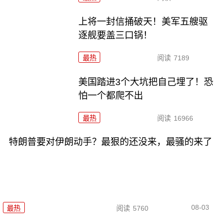
上将一封信捅破天！美军五艘驱
逐舰要盖三口锅！
最热
阅读
7189
美国踏进3个大坑把自己埋了！恐
怕一个都爬不出
最热
阅读
16966
特朗普要对伊朗动手？最狠的还没来，最骚的来了
08-03
最热
阅读
5760