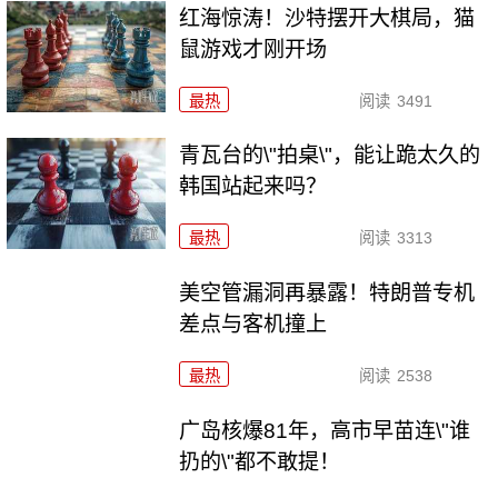
红海惊涛！沙特摆开大棋局，猫
鼠游戏才刚开场
最热
阅读
3491
青瓦台的\"拍桌\"，能让跪太久的
韩国站起来吗？
最热
阅读
3313
美空管漏洞再暴露！特朗普专机
差点与客机撞上
最热
阅读
2538
广岛核爆81年，高市早苗连\"谁
扔的\"都不敢提！