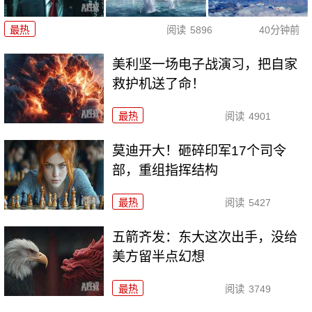
最热
阅读
5896
40分钟前
美利坚一场电子战演习，把自家
救护机送了命！
最热
阅读
4901
莫迪开大！砸碎印军17个司令
部，重组指挥结构
最热
阅读
5427
五箭齐发：东大这次出手，没给
美方留半点幻想
最热
阅读
3749