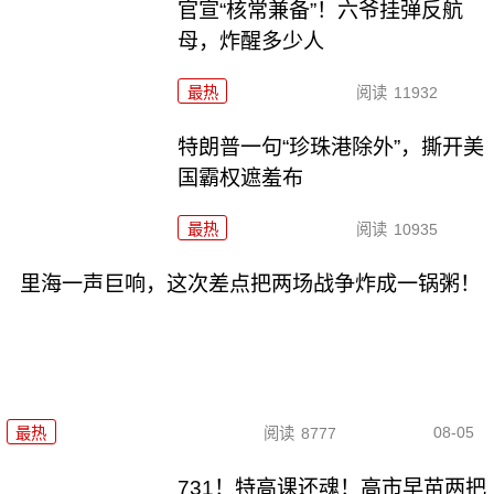
官宣“核常兼备”！六爷挂弹反航
母，炸醒多少人
最热
阅读
11932
特朗普一句“珍珠港除外”，撕开美
国霸权遮羞布
最热
阅读
10935
里海一声巨响，这次差点把两场战争炸成一锅粥！
08-05
最热
阅读
8777
731！特高课还魂！高市早苗两把