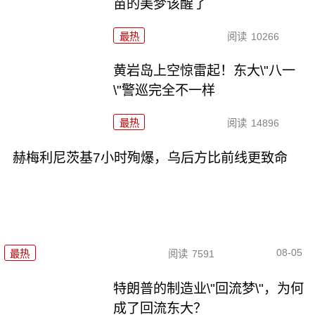
苗的美梦该醒了
最热
阅读
10266
黄岩岛上空惊雷起！东大\"八一
\"警巡完全不一样
最热
阅读
14896
赫梅利尼茨基7小时殉爆，乌后方比前线更致命
08-05
最热
阅读
7591
特朗普的制造业\"回流梦\"，为何
成了回流东大？