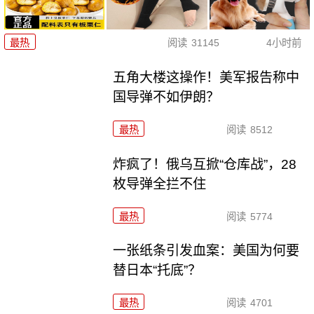
最热
阅读
31145
4小时前
五角大楼这操作！美军报告称中
国导弹不如伊朗？
最热
阅读
8512
炸疯了！俄乌互掀“仓库战”，28
枚导弹全拦不住
最热
阅读
5774
一张纸条引发血案：美国为何要
替日本“托底”？
最热
阅读
4701