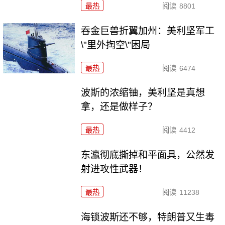
最热
阅读
8801
吞金巨兽折翼加州：美利坚军工
\"里外掏空\"困局
最热
阅读
6474
波斯的浓缩铀，美利坚是真想
拿，还是做样子？
最热
阅读
4412
东瀛彻底撕掉和平面具，公然发
射进攻性武器！
最热
阅读
11238
海锁波斯还不够，特朗普又生毒