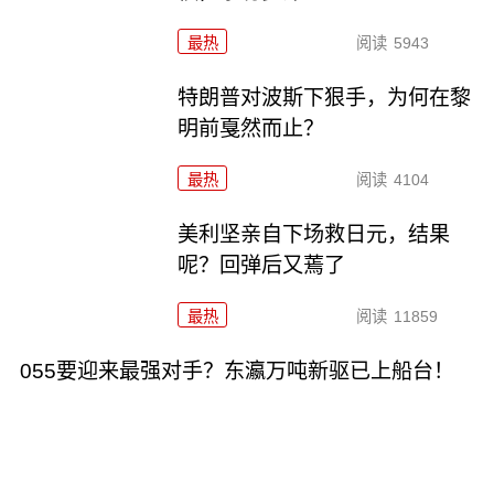
最热
阅读
5943
特朗普对波斯下狠手，为何在黎
明前戛然而止？
最热
阅读
4104
美利坚亲自下场救日元，结果
呢？回弹后又蔫了
最热
阅读
11859
055要迎来最强对手？东瀛万吨新驱已上船台！