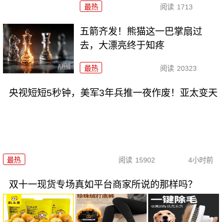
最热
阅读
1713
五箭齐发！熊猫这一巴掌扇过
去，大漂亮终于知疼
最热
阅读
20323
央视短短5秒钟，美军3年兵推一夜作废！亚太变天
最热
阅读
15902
4小时前
双十一现货专场真如平台商家所说的那样吗？