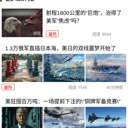
射程1800公里的“巨炮”，治得了
美军“焦虑”吗？
最热
阅读
9584
1.3万俄军直插日本海，美日的双线噩梦开始了
最热
阅读
7548
40分钟前
美狂囤百万吨：一场提前下注的\"铜牌军备竞赛\"