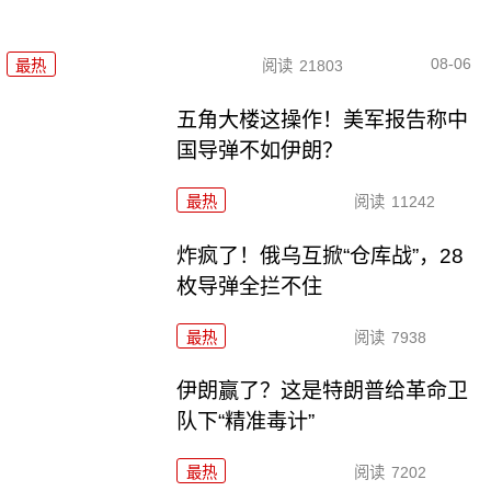
08-06
最热
阅读
21803
五角大楼这操作！美军报告称中
国导弹不如伊朗？
最热
阅读
11242
炸疯了！俄乌互掀“仓库战”，28
枚导弹全拦不住
最热
阅读
7938
伊朗赢了？这是特朗普给革命卫
队下“精准毒计”
最热
阅读
7202