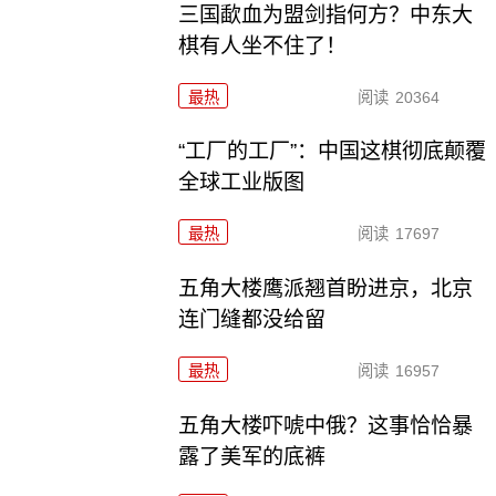
三国歃血为盟剑指何方？中东大
棋有人坐不住了！
最热
阅读
20364
“工厂的工厂”：中国这棋彻底颠覆
全球工业版图
最热
阅读
17697
五角大楼鹰派翘首盼进京，北京
连门缝都没给留
最热
阅读
16957
五角大楼吓唬中俄？这事恰恰暴
露了美军的底裤