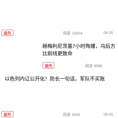
08-05
最热
阅读
16834
赫梅利尼茨基7小时殉爆，乌后方
比前线更致命
最热
阅读
8586
以色列内讧公开化！防长一句话，军队不买账
08-05
最热
阅读
6655