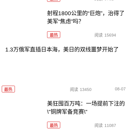
射程1800公里的“巨炮”，治得了
美军“焦虑”吗？
最热
阅读
15694
1.3万俄军直插日本海，美日的双线噩梦开始了
08-07
最热
阅读
13450
美狂囤百万吨：一场提前下注的
\"铜牌军备竞赛\"
最热
阅读
11087