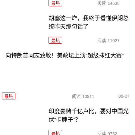
最热
阅读
14538
胡塞这一炸，我终于看懂伊朗总
统昨天那句话了
最热
阅读
11027
向特朗普同志致敬！美政坛上演“超级抹红大赛”
08-07
最热
阅读
10911
印度豪赌千亿卢比，要对中国光
伏“卡脖子”？
最热
阅读
9752