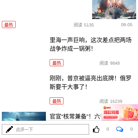
08-05
最热
阅读
5135
里海一声巨响，这次差点把两场
战争炸成一锅粥！
最热
阅读
9848
刚刚，普京被逼亮出底牌！俄罗
斯要干大事了！
最热
阅读
16239
官宣“核常兼备”！六爷挂弹反航
母，炸醒多少人
0
0
点评一下