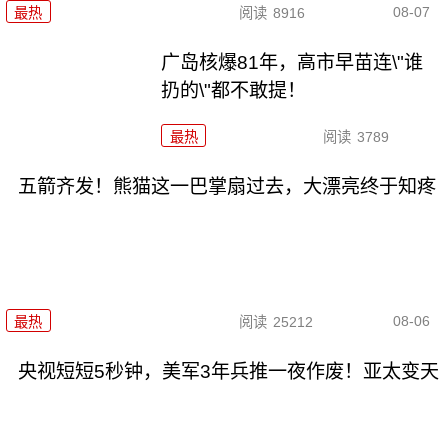
08-07
最热
阅读
8916
广岛核爆81年，高市早苗连\"谁
扔的\"都不敢提！
最热
阅读
3789
五箭齐发！熊猫这一巴掌扇过去，大漂亮终于知疼
08-06
最热
阅读
25212
央视短短5秒钟，美军3年兵推一夜作废！亚太变天