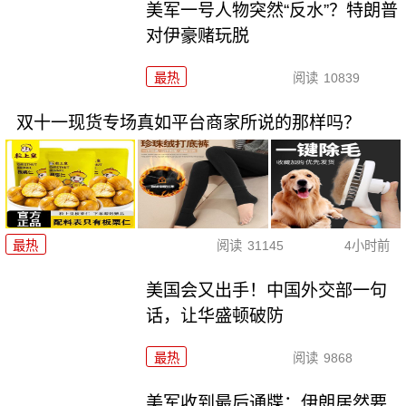
美军一号人物突然“反水”？特朗普
对伊豪赌玩脱
最热
阅读
10839
双十一现货专场真如平台商家所说的那样吗？
最热
阅读
31145
4小时前
美国会又出手！中国外交部一句
话，让华盛顿破防
最热
阅读
9868
美军收到最后通牒：伊朗居然要