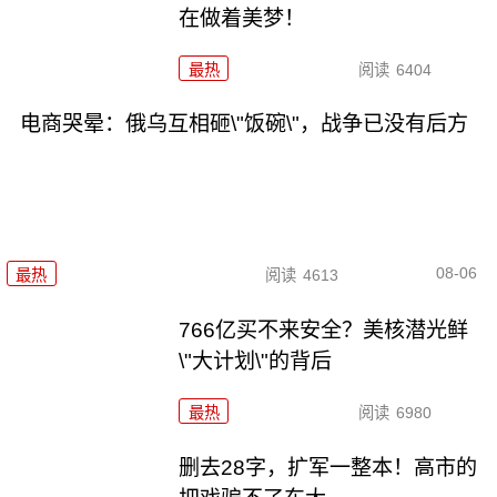
在做着美梦！
最热
阅读
6404
电商哭晕：俄乌互相砸\"饭碗\"，战争已没有后方
08-06
最热
阅读
4613
766亿买不来安全？美核潜光鲜
\"大计划\"的背后
最热
阅读
6980
删去28字，扩军一整本！高市的