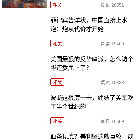
相关
阅读
20551
菲律宾告洋状，中国直接上水
炮：炮灰代价才开始
相关
阅读
19400
美国最狠的反华鹰派，怎么访个
华还委屈上了？
相关
阅读
19388
波斯这狠厉一击，终结了美军吹
了半个世纪的牛
相关
阅读
18589
血条见底？美利坚这艘巨轮，或