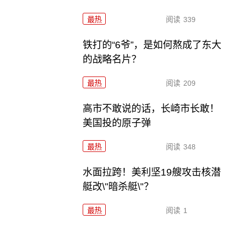
最热
阅读
339
铁打的“6爷”，是如何熬成了东大
的战略名片？
最热
阅读
209
高市不敢说的话，长崎市长敢！
美国投的原子弹
最热
阅读
348
水面拉跨！美利坚19艘攻击核潜
艇改\"暗杀艇\"？
最热
阅读
1