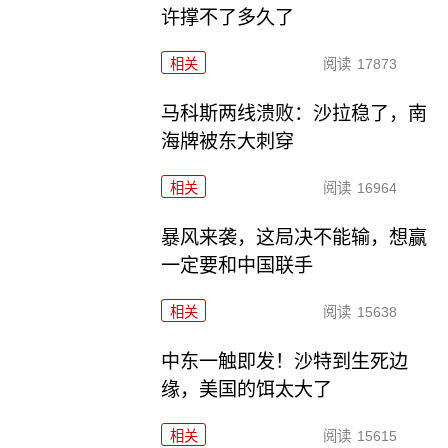
许撑不了多久了
相关
阅读
17873
马科斯两线溃败：沙拉稳了，南
海牌被东大刺穿
相关
阅读
16964
暴风来袭，这局决不能输，想赢
一定要和中国联手
相关
阅读
15638
中东一触即发！沙特到生死边
缘，美国的饵太大了
相关
阅读
15615