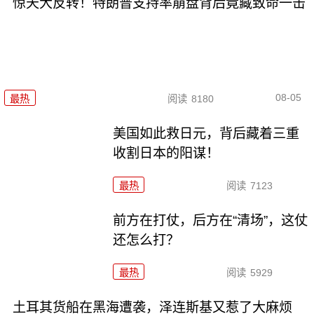
惊天大反转！特朗普支持率崩盘背后竟藏致命一击
08-05
最热
阅读
8180
美国如此救日元，背后藏着三重
收割日本的阳谋！
最热
阅读
7123
前方在打仗，后方在“清场”，这仗
还怎么打？
最热
阅读
5929
土耳其货船在黑海遭袭，泽连斯基又惹了大麻烦