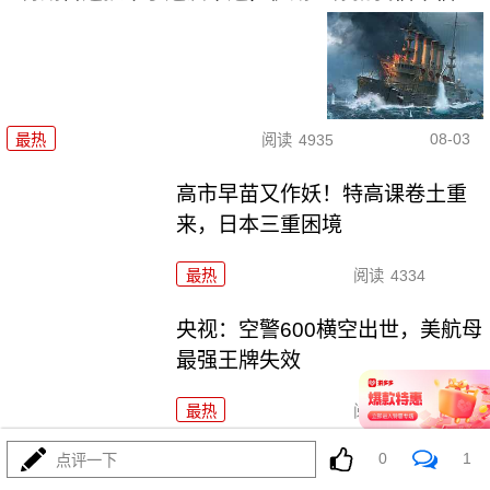
08-03
最热
阅读
4935
高市早苗又作妖！特高课卷土重
来，日本三重困境
最热
阅读
4334
央视：空警600横空出世，美航母
最强王牌失效
最热
阅读
23078
0
1
点评一下
美利坚资源收割局：特朗普为何