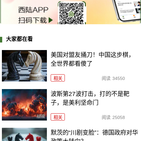
大家都在看
美国对盟友捅刀！中国这步棋，
全世界都看傻了
相关
阅读
34550
波斯第27波打击，打的不是靶
子，是美利坚命门
相关
阅读
25058
默茨的“川剧变脸”：德国政府对华