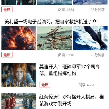
最热
阅读
4584
25分钟前
美利坚一场电子战演习，把自家救护机送了命！
最热
阅读
3718
25分钟前
莫迪开大！砸碎印军17个司令
部，重组指挥结构
最热
阅读
4651
红海惊涛！沙特摆开大棋局，猫
鼠游戏才刚开场