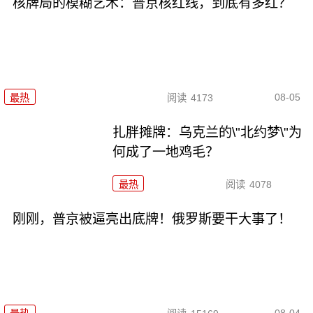
核牌局的模糊艺术：普京核红线，到底有多红？
08-05
最热
阅读
4173
扎胖摊牌：乌克兰的\"北约梦\"为
何成了一地鸡毛？
最热
阅读
4078
刚刚，普京被逼亮出底牌！俄罗斯要干大事了！
08-04