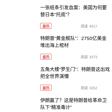
一张纸条引发血案：美国为何要
替日本“托底”？
最热
阅读
4517
特朗普“黄金舰队”：2750亿美金
堆出海上棺材
最热
阅读
3373
五角大楼“罗生门”：特朗普这出戏
把全世界演懵
最热
阅读
3252
伊朗赢了？这是特朗普给革命卫
队下“精准毒计”