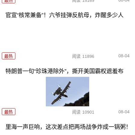
最热
阅读
15169
官宣“核常兼备”！六爷挂弹反航母，炸醒多少人
08-04
最热
阅读
11896
特朗普一句“珍珠港除外”，撕开美国霸权遮羞布
08-04
最热
阅读
10901
里海一声巨响，这次差点把两场战争炸成一锅粥！