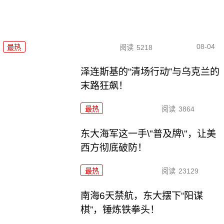
08-04
最热
阅读
5218
泽连斯基的“清场行动”与乌克兰的
末路狂飙！
最热
阅读
3864
东大海军这一手\"普及牌\"，让美
西方彻底破防！
最热
阅读
23129
南海6天禁航，东大摆下“阳谋
棋”，锤炼铁拳头！