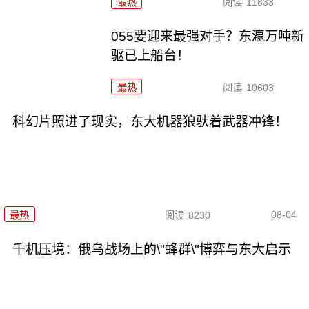
最热
阅读
11833
055要迎来最强对手？东瀛万吨新
驱已上船台！
最热
阅读
10603
科幻片照进了现实，东大机器狼驮着武器冲锋！
08-04
最热
阅读
8230
千机压境：俄乌战场上的\"蜂群\"博弈与东大启示