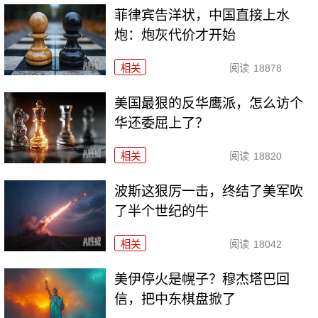
菲律宾告洋状，中国直接上水
炮：炮灰代价才开始
相关
阅读
18878
美国最狠的反华鹰派，怎么访个
华还委屈上了？
相关
阅读
18820
波斯这狠厉一击，终结了美军吹
了半个世纪的牛
相关
阅读
18042
美伊停火是幌子？穆杰塔巴回
信，把中东棋盘掀了