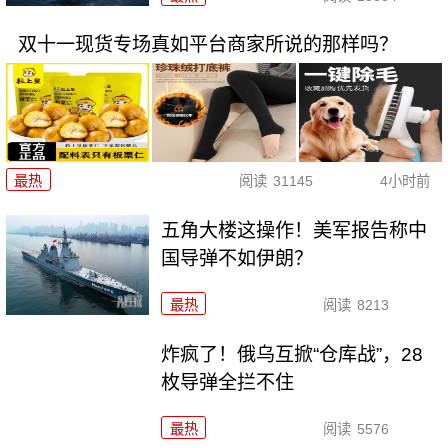
双十一现货专场真如平台商家所说的那样吗？
最热
阅读
31145
4小时前
五角大楼这操作！美军报告称中
国导弹不如伊朗？
最热
阅读
8213
炸疯了！俄乌互掀“仓库战”，28
枚导弹全拦不住
最热
阅读
5576