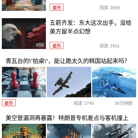
最热
阅读
2899
五箭齐发：东大这次出手，没给
美方留半点幻想
最热
阅读
2901
青瓦台的\"拍桌\"，能让跪太久的韩国站起来吗？
最热
阅读
2745
30分钟前
美空管漏洞再暴露！特朗普专机差点与客机撞上