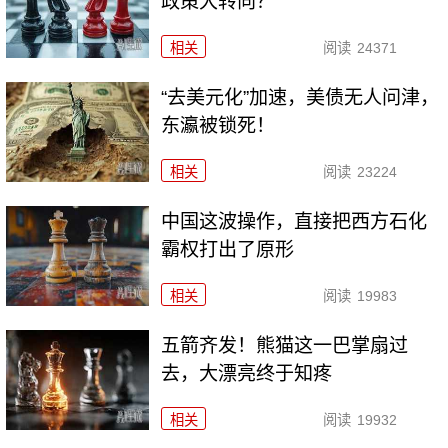
政策大转向？
相关
阅读
24371
“去美元化”加速，美债无人问津，
东瀛被锁死！
相关
阅读
23224
中国这波操作，直接把西方石化
霸权打出了原形
相关
阅读
19983
五箭齐发！熊猫这一巴掌扇过
去，大漂亮终于知疼
相关
阅读
19932