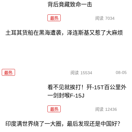
背后竟藏致命一击
最热
阅读
7034
土耳其货船在黑海遭袭，泽连斯基又惹了大麻烦
08-05
最热
阅读
15534
看不见就挨打！歼-15T百公里外
一剑封喉F-15J
最热
阅读
12436
印度满世界绕了一大圈，最后发现还是中国好？