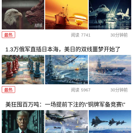
最热
阅读
7741
30分钟前
1.3万俄军直插日本海，美日的双线噩梦开始了
最热
阅读
5967
30分钟前
美狂囤百万吨：一场提前下注的\"铜牌军备竞赛\"