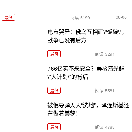
08-06
最热
阅读
5199
电商哭晕：俄乌互相砸\"饭碗\"，
战争已没有后方
最热
阅读
3294
766亿买不来安全？美核潜光鲜
\"大计划\"的背后
最热
阅读
5581
被俄导弹天天“洗地”，泽连斯基还
在做着美梦！
最热
阅读
4788