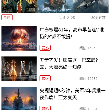
最热
阅读
2125
30分钟前
广岛核爆81年，高市早苗连\"谁
扔的\"都不敢提！
最热
阅读
1484
五箭齐发！熊猫这一巴掌扇过
去，大漂亮终于知疼
最热
阅读
19932
央视短短5秒钟，美军3年兵推一
夜作废！亚太变天
最热
阅读
15334