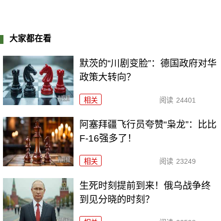
大家都在看
默茨的“川剧变脸”：德国政府对华
政策大转向？
相关
阅读
24401
阿塞拜疆飞行员夸赞“枭龙”：比比
F-16强多了！
相关
阅读
23249
生死时刻提前到来！俄乌战争终
到见分晓的时刻？