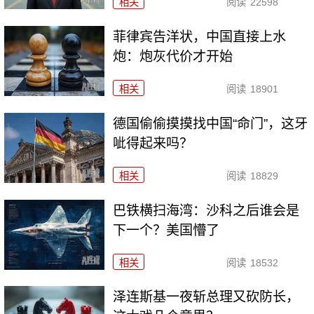
相关
阅读
22598
菲律宾告洋状，中国直接上水
炮：炮灰代价才开始
相关
阅读
18901
德国偷偷摸摸找中国“命门”，这牙
呲得起来吗？
相关
阅读
18829
巴铁横扫海湾：沙科之后谁会是
下一个？美国懵了
相关
阅读
18532
泽连斯基一夜斩总理又砍防长，