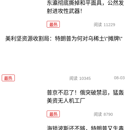
东瀛彻底撕掉和平面具，公然发
射进攻性武器！
最热
阅读
11229
美利坚资源收割局：特朗普为何对乌稀土\"摊牌\"
08-03
最热
阅读
10345
普京不忍了！俄突破禁忌，猛轰
美资无人机工厂
最热
阅读
8790
海锁波斯还不够，特朗普又生毒