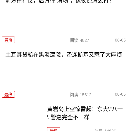
前方在打仗，后方在“清场”，这仗还怎么打？
08-05
最热
阅读
4827
土耳其货船在黑海遭袭，泽连斯基又惹了大麻烦
08-05
最热
阅读
15612
黄岩岛上空惊雷起！东大\"八一
\"警巡完全不一样
最热
阅读
14886