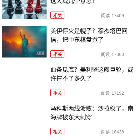
这大戏几个意思？
相关
阅读
17409
美伊停火是幌子？穆杰塔巴回
信，把中东棋盘掀了
相关
阅读
17363
血条见底？美利坚这艘巨轮，或
许撑不了多久了
相关
阅读
17192
马科斯两线溃败：沙拉稳了，南
海牌被东大刺穿
相关
阅读
16438