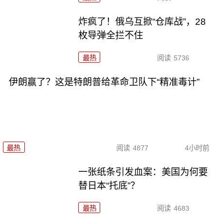
炸疯了！俄乌互掀“仓库战”，28
枚导弹全拦不住
最热
阅读
5736
伊朗赢了？这是特朗普给革命卫队下“精准毒计”
最热
阅读
4877
4小时前
一张纸条引发血案：美国为何要
替日本“托底”？
最热
阅读
4683