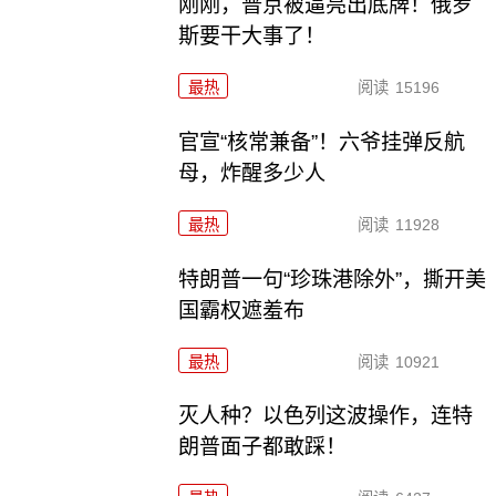
刚刚，普京被逼亮出底牌！俄罗
斯要干大事了！
最热
阅读
15196
官宣“核常兼备”！六爷挂弹反航
母，炸醒多少人
最热
阅读
11928
特朗普一句“珍珠港除外”，撕开美
国霸权遮羞布
最热
阅读
10921
灭人种？以色列这波操作，连特
朗普面子都敢踩！