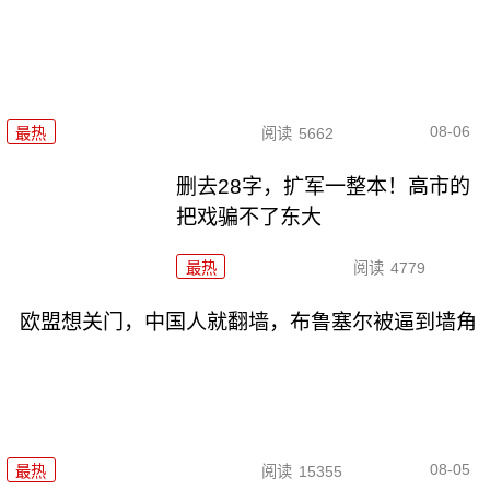
08-06
最热
阅读
5662
删去28字，扩军一整本！高市的
把戏骗不了东大
最热
阅读
4779
欧盟想关门，中国人就翻墙，布鲁塞尔被逼到墙角
08-05
最热
阅读
15355