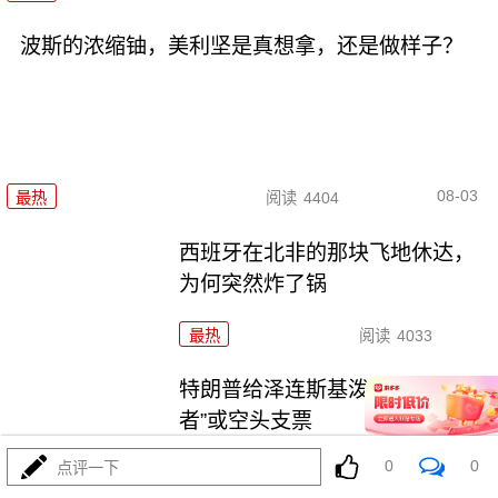
波斯的浓缩铀，美利坚是真想拿，还是做样子？
08-03
最热
阅读
4404
西班牙在北非的那块飞地休达，
为何突然炸了锅
最热
阅读
4033
特朗普给泽连斯基泼冷水，“爱国
者”或空头支票
0
0
点评一下
最热
阅读
3669