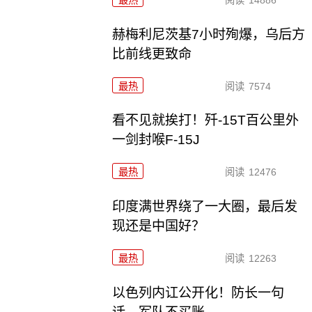
赫梅利尼茨基7小时殉爆，乌后方
比前线更致命
最热
阅读
7574
看不见就挨打！歼-15T百公里外
一剑封喉F-15J
最热
阅读
12476
印度满世界绕了一大圈，最后发
现还是中国好？
最热
阅读
12263
以色列内讧公开化！防长一句