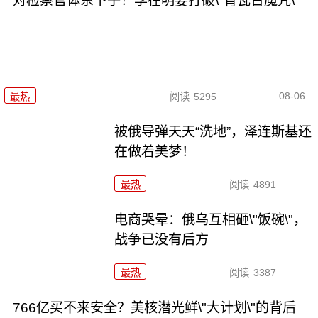
对检察官体系下手！李在明要打破\"青瓦台魔咒\"
08-06
最热
阅读
5295
被俄导弹天天“洗地”，泽连斯基还
在做着美梦！
最热
阅读
4891
电商哭晕：俄乌互相砸\"饭碗\"，
战争已没有后方
最热
阅读
3387
766亿买不来安全？美核潜光鲜\"大计划\"的背后