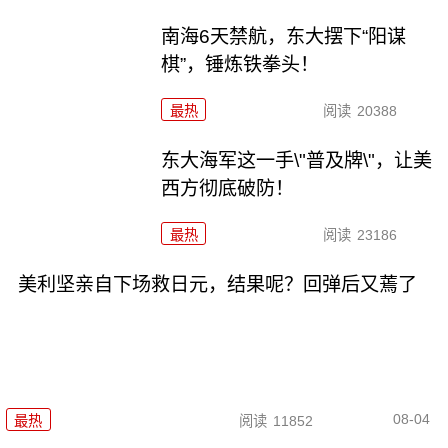
南海6天禁航，东大摆下“阳谋
棋”，锤炼铁拳头！
最热
阅读
20388
东大海军这一手\"普及牌\"，让美
西方彻底破防！
最热
阅读
23186
美利坚亲自下场救日元，结果呢？回弹后又蔫了
08-04
最热
阅读
11852