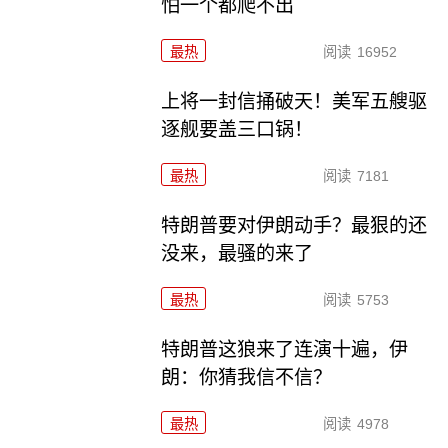
怕一个都爬不出
最热
阅读
16952
上将一封信捅破天！美军五艘驱
逐舰要盖三口锅！
最热
阅读
7181
特朗普要对伊朗动手？最狠的还
没来，最骚的来了
最热
阅读
5753
特朗普这狼来了连演十遍，伊
朗：你猜我信不信？
最热
阅读
4978