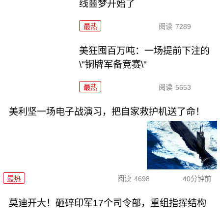
线噩梦开始了
最热
阅读
7289
美狂囤百万吨：一场提前下注的
\"铜牌军备竞赛\"
最热
阅读
5653
美利坚一场电子战演习，把自家救护机送了命！
最热
阅读
4698
40分钟前
莫迪开大！砸碎印军17个司令部，重组指挥结构