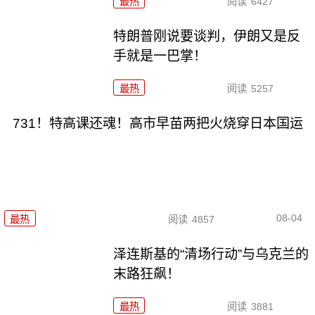
最热
阅读
6427
特朗普刚说要谈判，伊朗又是反
手就是一巴掌！
最热
阅读
5257
731！特高课还魂！高市早苗两把火烧穿日本国运
08-04
最热
阅读
4857
泽连斯基的“清场行动”与乌克兰的
末路狂飙！
最热
阅读
3881