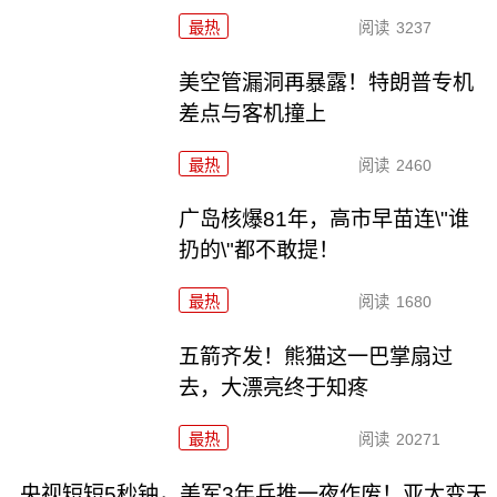
最热
阅读
3237
美空管漏洞再暴露！特朗普专机
差点与客机撞上
最热
阅读
2460
广岛核爆81年，高市早苗连\"谁
扔的\"都不敢提！
最热
阅读
1680
五箭齐发！熊猫这一巴掌扇过
去，大漂亮终于知疼
最热
阅读
20271
央视短短5秒钟，美军3年兵推一夜作废！亚太变天